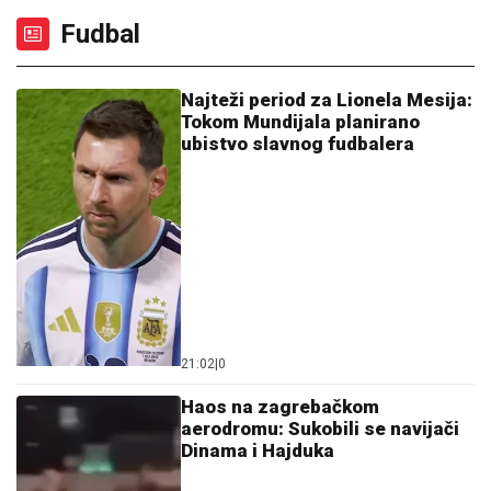
Fudbal
Najteži period za Lionela Mesija:
Tokom Mundijala planirano
ubistvo slavnog fudbalera
21:02
|
0
Haos na zagrebačkom
aerodromu: Sukobili se navijači
Dinama i Hajduka