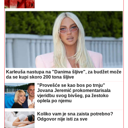
Karleuša nastupa na "Danima šljive", za budžet može
da se kupi skoro 200 tona šljive
"Provešće se kao bos po trnju"
Jovana Jeremić prokomentarisala
vjeridbu svog bivšeg, pa žestoko
oplela po njemu
Koliko vam je sna zaista potrebno?
Odgovor nije isti za sve