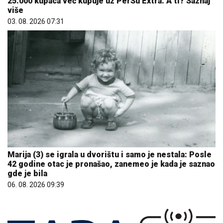
25.000 kupaca već kupuje uz PerSu Extra. A ti? Saznaj
više
03. 08. 2026 07:31
Marija (3) se igrala u dvorištu i samo je nestala: Posle
42 godine otac je pronašao, zanemeo je kada je saznao
gde je bila
06. 08. 2026 09:39