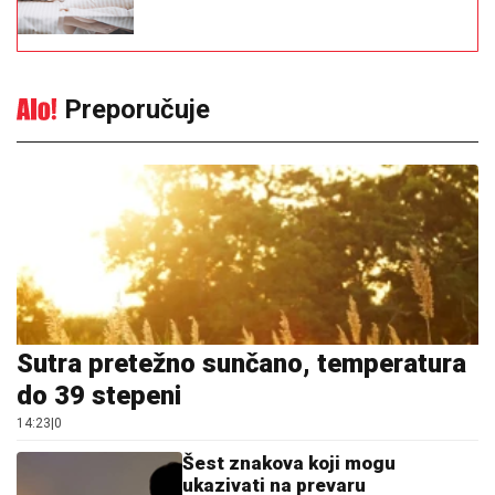
Preporučuje
Sutra pretežno sunčano, temperatura
do 39 stepeni
14:23
|
0
Šest znakova koji mogu
ukazivati na prevaru