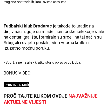
tragično nastradalih, kao i svima ostalima.
Fudbalski klub Brodarac
je takođe to uradio na
dirljiv način, gdje su mlade i seniorske selekcije stale
na centar igrališta, formirale su srce i na taj način su
Srbiji, ali i svijetu poslali jednu veoma kratku i
izuzetno moćnu poruku.
- Sport, a ne nasilje - kratko stoji u opisu ovog kluba.
BONUS VIDEO:
PROČITAJTE KLIKOM OVDJE
NAJVAŽNIJE
AKTUELNE VIJESTI