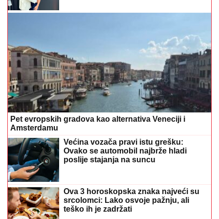
Pet evropskih gradova kao alternativa Veneciji i
Amsterdamu
Većina vozača pravi istu grešku:
Ovako se automobil najbrže hladi
poslije stajanja na suncu
Ova 3 horoskopska znaka najveći su
srcolomci: Lako osvoje pažnju, ali
teško ih je zadržati