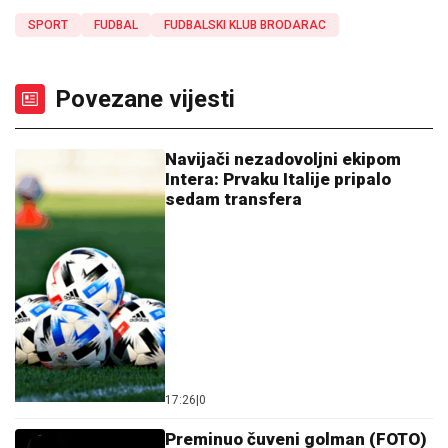
SPORT
FUDBAL
FUDBALSKI KLUB BRODARAC
Povezane vijesti
Navijači nezadovoljni ekipom
Intera: Prvaku Italije pripalo
sedam transfera
17:26
|
0
Preminuo čuveni golman (FOTO)