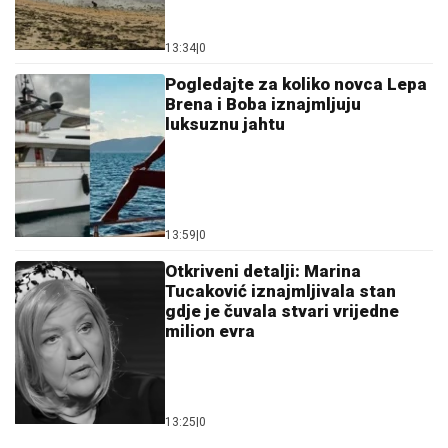
13:34
|
0
Pogledajte za koliko novca Lepa
Brena i Boba iznajmljuju
luksuznu jahtu
13:59
|
0
Otkriveni detalji: Marina
Tucaković iznajmljivala stan
gdje je čuvala stvari vrijedne
milion evra
13:25
|
0