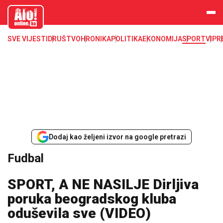
aloonline.b
a
SVE VIJESTI
DRUŠTVO
HRONIKA
POLITIKA
EKONOMIJA
SPORT
VIP
R
Dodaj kao željeni izvor na google pretrazi
Fudbal
SPORT, A NE NASILJE Dirljiva
poruka beogradskog kluba
oduševila sve (VIDEO)