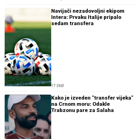
Navijači nezadovoljni ekipom
Intera: Prvaku Italije pripalo
sedam transfera
17:26
|
0
Kako je izveden “transfer vijeka”
na Crnom moru: Odakle
Trabzonu pare za Salaha