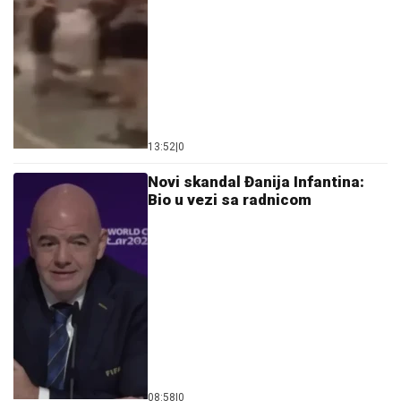
13:52
|
0
Novi skandal Đanija Infantina:
Bio u vezi sa radnicom
08:58
|
0