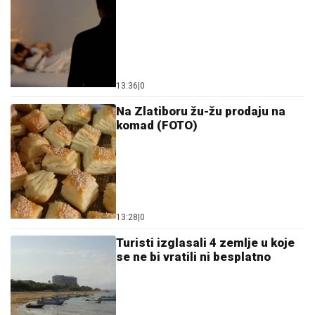
13:36
|
0
Na Zlatiboru žu-žu prodaju na
komad (FOTO)
13:28
|
0
Turisti izglasali 4 zemlje u koje
se ne bi vratili ni besplatno