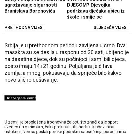
ugrožavanje sigurnosti
DJECOM? Djevojka
Branislava Borenovića
podržava dječaka ubicu iz
škole i smije se
PRETHODNA VIJEST
SLJEDEĆA VIJEST
Srbija je u prethodnom periodu zavijena u crno. Dva
masakra su se desila u rasponu od 30 sati, ubijeno je
na desetine djece, dok su počinioci i sami bili djeca,
pošto imaju 14 i 21 godinu. Poljuljana je čitava
zemlja, a mnogi pokušavaju da spriječe bilo kakvo
novo slično dešavanje.
U zemlji je proglašena trodnevna žalost, što znači da je sport
sveden na minimum, čak i prekinut, ali sportski klubovi nisu
ustuknuli, već su poslali poruke podrške i saosećanja porodicama