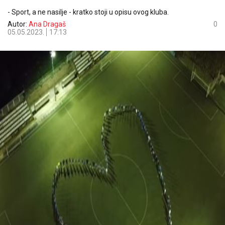
- Sport, a ne nasilje - kratko stoji u opisu ovog kluba.
Autor:
Ana Dragaš
0
05.05.2023.
17:13