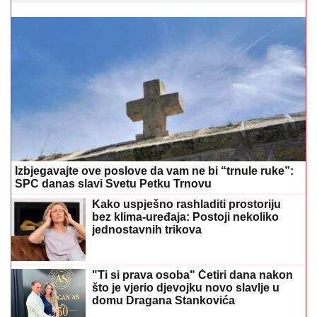
Izbjegavajte ove poslove da vam ne bi “trnule ruke”:
SPC danas slavi Svetu Petku Trnovu
Kako uspješno rashladiti prostoriju
bez klima-uređaja: Postoji nekoliko
jednostavnih trikova
"Ti si prava osoba" Četiri dana nakon
što je vjerio djevojku novo slavlje u
domu Dragana Stankovića