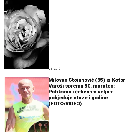
09:23
|
0
Milovan Stojanović (65) iz Kotor
Varoši sprema 50. maraton:
Patikama i čeličnom voljom
pobjeđuje staze i godine
(FOTO/VIDEO)