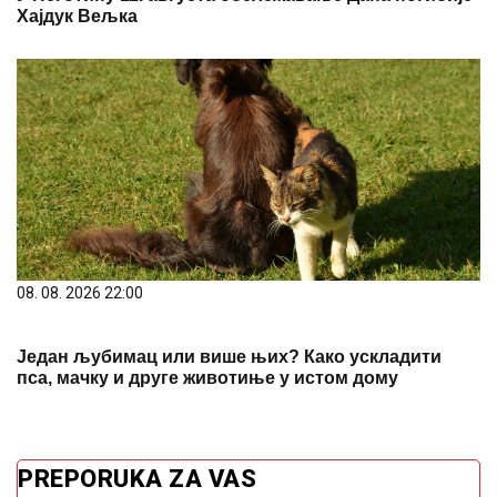
Хајдук Вељка
08. 08. 2026 22:00
Један љубимац или више њих? Како ускладити
пса, мачку и друге животиње у истом дому
PREPORUKA ZA VAS