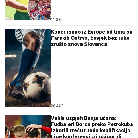
11:33
|
0
Koper ispao iz Evrope od tima sa
Farskih Ostrva, čovjek bez ruke
srušio snove Slovenca
20:44
|
0
Veliki uspjeh Banjalučana:
Fudbaleri Borca preko Petrokuba
izborili treću rundu kvalifikacija
Lige konferencija i osigurali