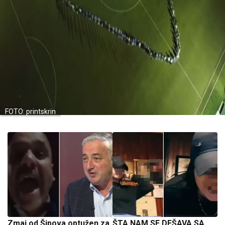
FOTO: printskrin
Zmaj od Šipova optužen za
ŠTA NAM SE DEŠAVA SA