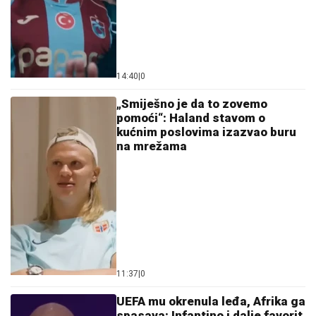
14:40
|
0
„Smiješno je da to zovemo
pomoći“: Haland stavom o
kućnim poslovima izazvao buru
na mrežama
11:37
|
0
UEFA mu okrenula leđa, Afrika ga
spasava: Infantino i dalje favorit