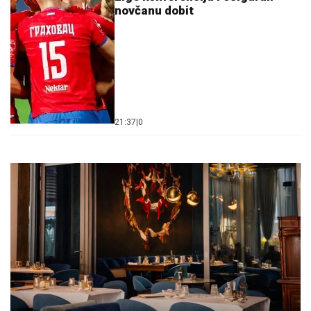
novčanu dobit
21:37
|
0