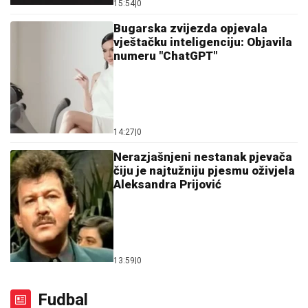
15:54
|
0
Bugarska zvijezda opjevala
vještačku inteligenciju: Objavila
numeru "ChatGPT"
14:27
|
0
Nerazjašnjeni nestanak pjevača
čiju je najtužniju pjesmu oživjela
Aleksandra Prijović
13:59
|
0
Fudbal