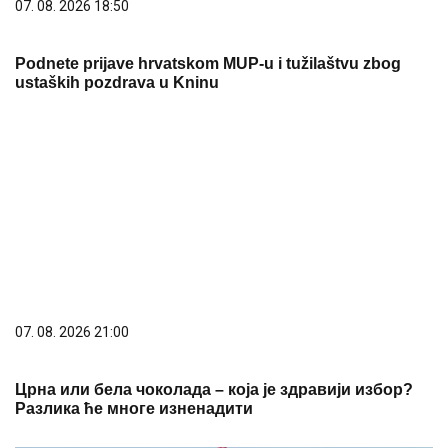
07. 08. 2026 18:50
Podnete prijave hrvatskom MUP-u i tužilaštvu zbog
ustaških pozdrava u Kninu
07. 08. 2026 21:00
Црна или бела чоколада – која је здравији избор?
Разлика ће многе изненадити