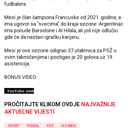
fudbalera.
Mesi je član šampiona Francuske od 2021. godine, a
ima ugovor sa "svecima" do kraja sezone. Argentinac
ima ponude Barselone i Al Hilala, ali još nije odlučio
gde će da nastavi igračku karijeru.
Mesi je ove sezone odigrao 37 utakmica za PSŽ u
svim takmičenjima i postigao je 20 golova uz 19
asistencija.
BONUS VIDEO:
PROČITAJTE KLIKOM OVDJE
NAJVAŽNIJE
AKTUELNE VIJESTI
SPORT
FUDBAL
PSŽ
LEO MESI