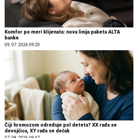
Komfor po meri klijenata: nova linija paketa ALTA
banke
09. 07. 2026 09:20
Čiji hromozom određuje pol deteta? XX rađa se
devojčica, XY rađa se dečak
07. 08. 2026 09:47