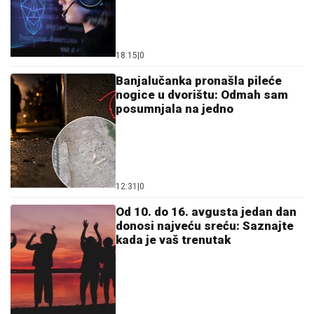
18:15
|
0
Banjalučanka pronašla pileće
nogice u dvorištu: Odmah sam
posumnjala na jedno
12:31
|
0
Od 10. do 16. avgusta jedan dan
donosi najveću sreću: Saznajte
kada je vaš trenutak