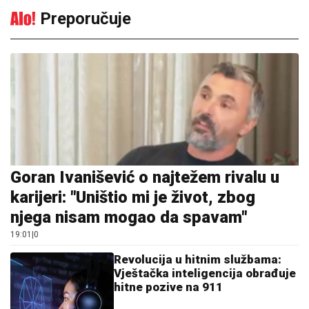
Preporučuje
Goran Ivanišević o najtežem rivalu u
karijeri: "Uništio mi je život, zbog
njega nisam mogao da spavam"
19:01
|
0
Revolucija u hitnim službama:
Vještačka inteligencija obrađuje
hitne pozive na 911