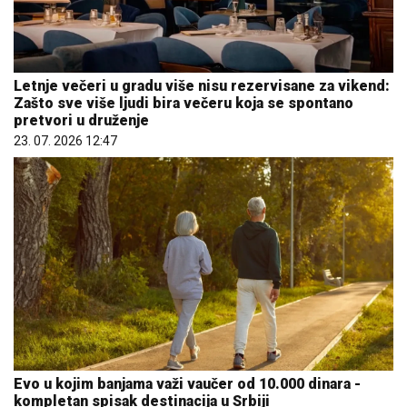
Letnje večeri u gradu više nisu rezervisane za vikend:
Zašto sve više ljudi bira večeru koja se spontano
pretvori u druženje
23. 07. 2026 12:47
Evo u kojim banjama važi vaučer od 10.000 dinara -
kompletan spisak destinacija u Srbiji