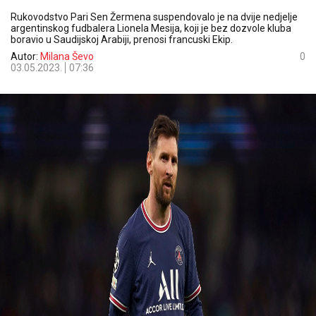
Rukovodstvo Pari Sen Žermena suspendovalo je na dvije nedjelje
argentinskog fudbalera Lionela Mesija, koji je bez dozvole kluba
boravio u Saudijskoj Arabiji, prenosi francuski Ekip.
Autor:
Milana Ševo
0
03.05.2023.
07:36