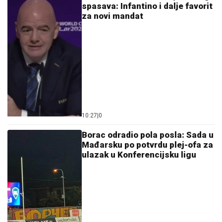
spasava: Infantino i dalje favorit
za novi mandat
10:27
|
0
Borac odradio pola posla: Sada u
Mađarsku po potvrdu plej-ofa za
ulazak u Konferencijsku ligu