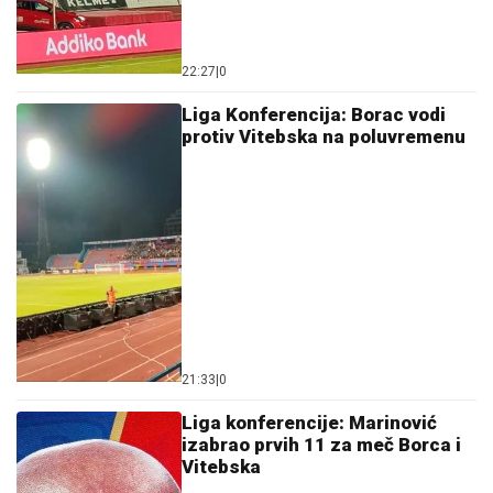
22:27
|
0
Liga Konferencija: Borac vodi
protiv Vitebska na poluvremenu
21:33
|
0
Liga konferencije: Marinović
izabrao prvih 11 za meč Borca i
Vitebska