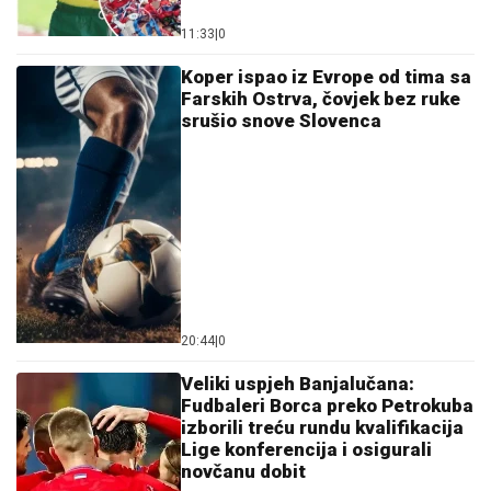
11:33
|
0
Koper ispao iz Evrope od tima sa
Farskih Ostrva, čovjek bez ruke
srušio snove Slovenca
20:44
|
0
Veliki uspjeh Banjalučana:
Fudbaleri Borca preko Petrokuba
izborili treću rundu kvalifikacija
Lige konferencija i osigurali
novčanu dobit