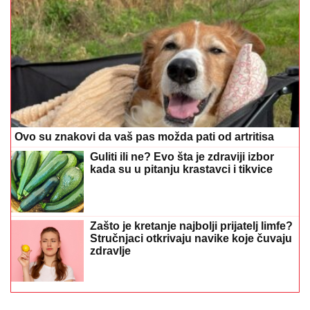
Ovo su znakovi da vaš pas možda pati od artritisa
Guliti ili ne? Evo šta je zdraviji izbor
kada su u pitanju krastavci i tikvice
Zašto je kretanje najbolji prijatelj limfe?
Stručnjaci otkrivaju navike koje čuvaju
zdravlje