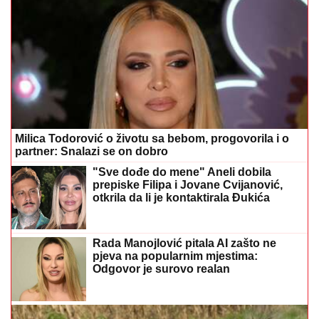
Milica Todorović o životu sa bebom, progovorila i o
partner: Snalazi se on dobro
"Sve dođe do mene" Aneli dobila
prepiske Filipa i Jovane Cvijanović,
otkrila da li je kontaktirala Đukića
Rada Manojlović pitala AI zašto ne
pjeva na popularnim mjestima:
Odgovor je surovo realan