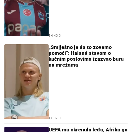
14:40
|
0
„Smiješno je da to zovemo
pomoći“: Haland stavom o
kućnim poslovima izazvao buru
na mrežama
11:37
|
0
UEFA mu okrenula leđa, Afrika ga