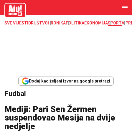
aloonline.b
a
SVE VIJESTI
DRUŠTVO
HRONIKA
POLITIKA
EKONOMIJA
SPORT
VIP
R
Dodaj kao željeni izvor na google pretrazi
Fudbal
Mediji: Pari Sen Žermen
suspendovao Mesija na dvije
nedjelje