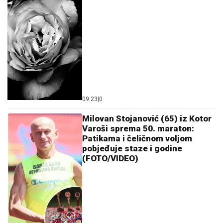
09:23
|
0
Milovan Stojanović (65) iz Kotor
Varoši sprema 50. maraton:
Patikama i čeličnom voljom
pobjeđuje staze i godine
(FOTO/VIDEO)