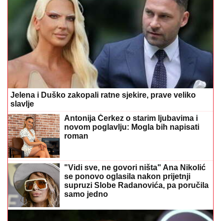
Jelena i Duško zakopali ratne sjekire, prave veliko
slavlje
Antonija Čerkez o starim ljubavima i
novom poglavlju: Mogla bih napisati
roman
"Vidi sve, ne govori ništa" Ana Nikolić
se ponovo oglasila nakon prijetnji
supruzi Slobe Radanovića, pa poručila
samo jedno