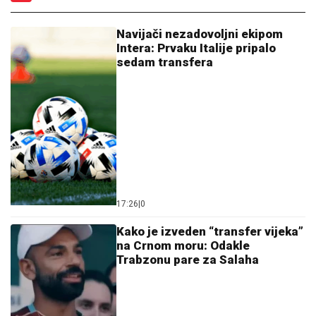
Navijači nezadovoljni ekipom
Intera: Prvaku Italije pripalo
sedam transfera
17:26
|
0
Kako je izveden “transfer vijeka”
na Crnom moru: Odakle
Trabzonu pare za Salaha