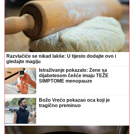
Razvlačiće se nikad lakše: U tijesto dodajte ovo i
gledajte magiju
Istraživanje pokazalo: Žene sa
dijabetesom češće imaju TEŽE
SIMPTOME menopauze
Božo Vrećo pokazao oca koji je
tragično preminuo