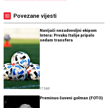
Povezane vijesti
Navijači nezadovoljni ekipom
Intera: Prvaku Italije pripalo
sedam transfera
17:26
|
0
Preminuo čuveni golman (FOTO)