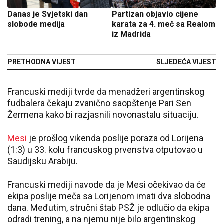
Danas je Svjetski dan
Partizan objavio cijene
slobode medija
karata za 4. meč sa Realom
iz Madrida
PRETHODNA VIJEST
SLJEDEĆA VIJEST
Francuski mediji tvrde da menadžeri argentinskog
fudbalera čekaju zvanično saopštenje Pari Sen
Žermena kako bi razjasnili novonastalu situaciju.
Mesi
je prošlog vikenda poslije poraza od Lorijena
(1:3) u 33. kolu francuskog prvenstva otputovao u
Saudijsku Arabiju.
Francuski mediji navode da je Mesi očekivao da će
ekipa poslije meča sa Lorijenom imati dva slobodna
dana. Međutim, stručni štab PSŽ je odlučio da ekipa
odradi trening, a na njemu nije bilo argentinskog