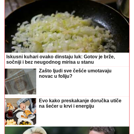
Iskusni kuhari ovako dinstaju luk: Gotov je brže,
sočniji i bez neugodnog mirisa u stanu
Zašto ljudi sve češće umotavaju
novac u foliju?
Evo kako preskakanje doručka utiče
na šećer u krvi i energiju