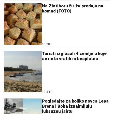
Na Zlatiboru žu-žu prodaju na
komad (FOTO)
13:28
|
0
Turisti izglasali 4 zemlje u koje
se ne bi vratili ni besplatno
13:34
|
0
Pogledajte za koliko novca Lepa
Brena i Boba iznajmljuju
luksuznu jahtu