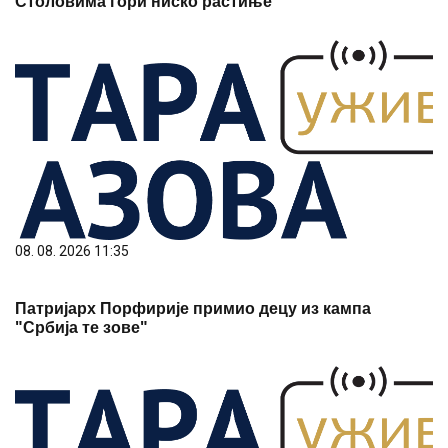
Столовима гори ниско растиње
08. 08. 2026 11:35
Патријарх Порфирије примио децу из кампа
"Србија те зове"