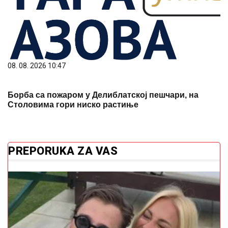
08. 08. 2026 10:47
Борба са пожаром у Делиблатској пешчари, на
Столовима гори ниско растиње
PREPORUKA ZA VAS