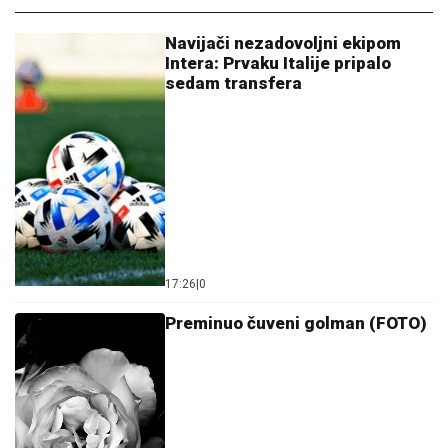
Navijači nezadovoljni ekipom
Intera: Prvaku Italije pripalo
sedam transfera
17:26
|
0
Preminuo čuveni golman (FOTO)