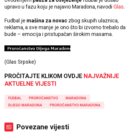
upravo u fazu koju je najavio Maradona, navodi
Glas
.
Fudbal je
mašina za novac
zbog skupih ulaznica,
reklama, a sve manje je ono što bi izvorno trebalo da
bude – emocija i pristupačan širokim masama.
(Glas Srpske)
PROČITAJTE KLIKOM OVDJE
NAJVAŽNIJE
AKTUELNE VIJESTI
FUDBAL
PROROČANSTVO
MARADONA
DIJEGO MARADONA
PROROČANSTVO MARADONA
Povezane vijesti