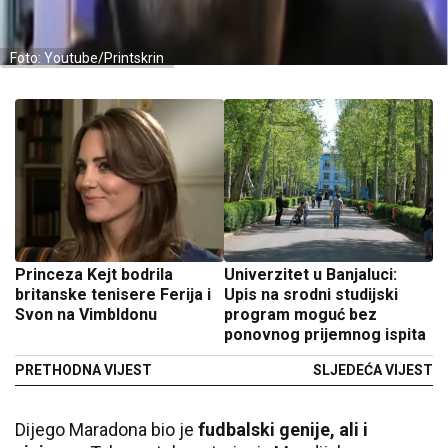
Foto: Youtube/Printskrin
Princeza Kejt bodrila
Univerzitet u Banjaluci:
britanske tenisere Ferija i
Upis na srodni studijski
Svon na Vimbldonu
program moguć bez
ponovnog prijemnog ispita
PRETHODNA VIJEST
SLJEDEĆA VIJEST
Dijego Maradona bio je
fudbalski genije, ali i