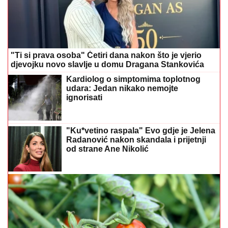
"Ti si prava osoba" Četiri dana nakon što je vjerio
djevojku novo slavlje u domu Dragana Stankovića
Kardiolog o simptomima toplotnog
udara: Jedan nikako nemojte
ignorisati
"Ku*vetino raspala" Evo gdje je Jelena
Radanović nakon skandala i prijetnji
od strane Ane Nikolić