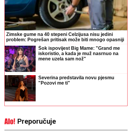
Zimske gume na 40 stepeni Celzijusa nisu jedini
problem: Pogrešan pritisak može biti mnogo opasniji
Šok ispovijest Big Mame: "Grand me
iskoristio, a kada je muž nasrnuo na
mene uzela sam nož"
Severina predstavila novu pjesmu
"Pozovi me ti"
Preporučuje