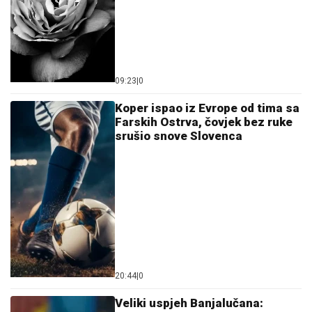
09:23
|
0
Koper ispao iz Evrope od tima sa
Farskih Ostrva, čovjek bez ruke
srušio snove Slovenca
20:44
|
0
Veliki uspjeh Banjalučana: