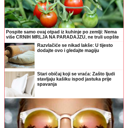
Pospite samo ovaj otpad iz kuhinje po zemlji: Nema
više CRNIH MRLJA NA PARADAJZU, ne truli uopšte
Razvlačiće se nikad lakše: U tijesto
dodajte ovo i gledajte magiju
Stari običaj koji se vraća: Zašto ljudi
stavljaju kašiku ispod jastuka prije
spavanja