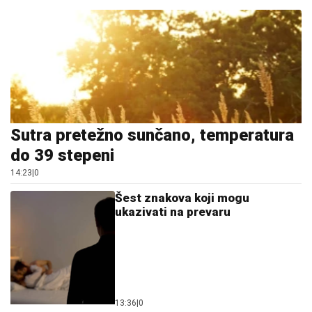
Sutra pretežno sunčano, temperatura
do 39 stepeni
14:23
|
0
Šest znakova koji mogu
ukazivati na prevaru
13:36
|
0