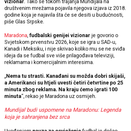
vizionar
. Tako se tokom trajanja Mundijala na
društvenim mrežama pojavila njegova izjava iz 2018.
godine koja je najavila šta će se desiti u budućnosti,
piše Glas Srpske.
Maradona
,
fudbalski genijei vizionar
je govorio o
Svjetskom prvenstvu 2026, koje se igra u SAD-u,
Kanadi i Meksiku, i nije skrivao koliko mu se ne sviđa
ideja da se fudbal sve više prilagođava televiziji,
reklamama i komercijalnim interesima.
„
Nema tu strasti. Kanađani su možda dobri skijaši,
a Amerikanci su htjeli uvesti četiri četvrtine po 25
minuta zbog reklama. Na kraju ćemo igrati 100
minuta
“, rekao je Maradona uz osmijeh.
Mundijal budi uspomene na Maradonu: Legenda
koja je sahranjena bez srca
Uvođenjem
pauza za osvježenje
fudbal je došao