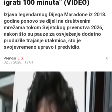
igrati 100 minuta“ (VIDEO)
Izjava legendarnog Dijega Maradone iz 2018.
godine ponovo se dijeli na društvenim
mrežama tokom Svjetskog prvenstva 2026,
nakon što su pauze za osvježenje dodatno
produžile trajanje utakmica, što je
svojevremeno upravo i predvidio.
Prenosi:
J. S.
0
02.07.2026.
19:01