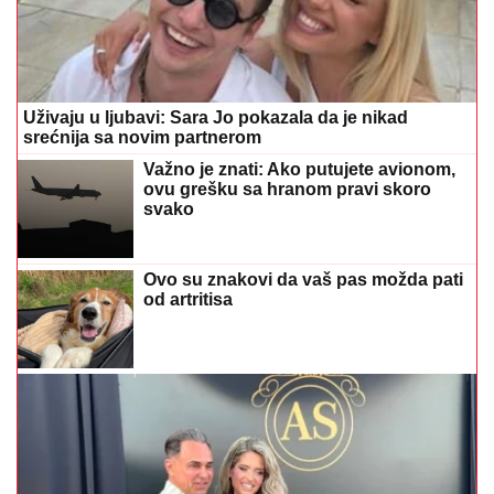
Uživaju u ljubavi: Sara Jo pokazala da je nikad
srećnija sa novim partnerom
Važno je znati: Ako putujete avionom,
ovu grešku sa hranom pravi skoro
svako
Ovo su znakovi da vaš pas možda pati
od artritisa