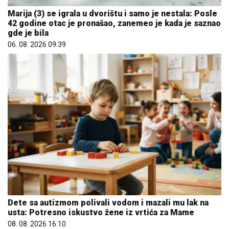
Marija (3) se igrala u dvorištu i samo je nestala: Posle
42 godine otac je pronašao, zanemeo je kada je saznao
gde je bila
06. 08. 2026 09:39
Dete sa autizmom polivali vodom i mazali mu lak na
usta: Potresno iskustvo žene iz vrtića za Mame
08. 08. 2026 16:10