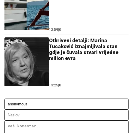
13:59
|
0
Otkriveni detalji: Marina
Tucaković iznajmljivala stan
gdje je čuvala stvari vrijedne
milion evra
13:25
|
0