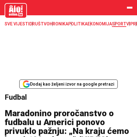
aloonline.b
a
SVE VIJESTI
DRUŠTVO
HRONIKA
POLITIKA
EKONOMIJA
SPORT
VIP
R
Dodaj kao željeni izvor na google pretrazi
Fudbal
Maradonino proročanstvo o
fudbalu u Americi ponovo
privuklo pažnju: „Na kraju ćemo