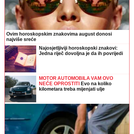
Ovim horoskopskim znakovima august donosi
najviše sreće
Najosjetljiviji horoskopski znakovi:
Jedna riječ dovoljna je da ih povrijedi
MOTOR AUTOMOBILA VAM OVO
NEĆE OPROSTITI
Evo na koliko
kilometara treba mijenjati ulje