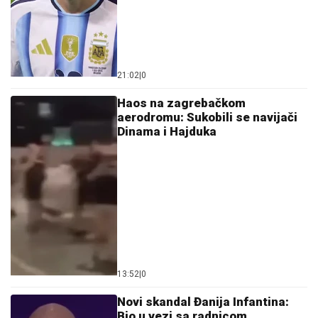
21:02
|
0
Haos na zagrebačkom
aerodromu: Sukobili se navijači
Dinama i Hajduka
13:52
|
0
Novi skandal Đanija Infantina:
Bio u vezi sa radnicom