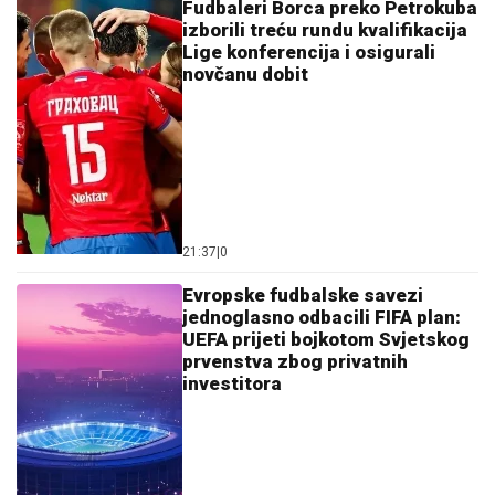
Fudbaleri Borca preko Petrokuba
izborili treću rundu kvalifikacija
Lige konferencija i osigurali
novčanu dobit
21:37
|
0
Evropske fudbalske savezi
jednoglasno odbacili FIFA plan:
UEFA prijeti bojkotom Svjetskog
prvenstva zbog privatnih
investitora