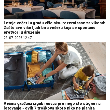
Letnje večeri u gradu više nisu rezervisane za vikend:
Zašto sve više ljudi bira večeru koja se spontano
pretvori u druženje
23. 07. 2026 12:47
Većina građana izgubi novac pre nego što stigne na
letovanje - ovih 7 troškova skoro niko ne planira