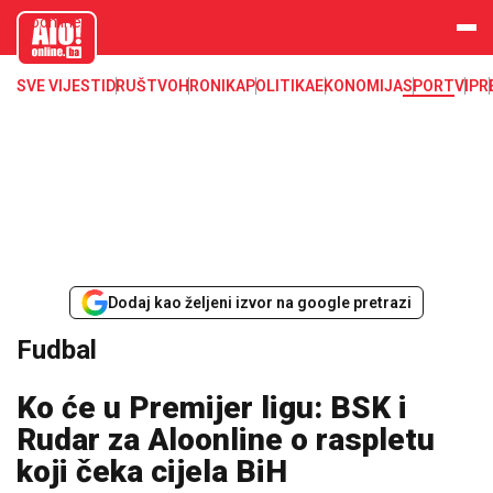
aloonline.b
a
SVE VIJESTI
DRUŠTVO
HRONIKA
POLITIKA
EKONOMIJA
SPORT
VIP
R
Dodaj kao željeni izvor na google pretrazi
Fudbal
Ko će u Premijer ligu: BSK i
Rudar za Aloonline o raspletu
koji čeka cijela BiH