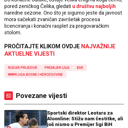
pored zeničkog Čelika, gledati
u društvu najboljih
naredne sezone. Ono što je sigurno jeste da javnost
mora sačekati zvaničan završetak procesa
licenciranja i konačni rasplet za pregovaračkim
stolom.
PROČITAJTE KLIKOM OVDJE
NAJVAŽNIJE
AKTUELNE VIJESTI
RUDAR PRIJEDOR
PREMIJER LIGA
BSK
WWIN LIGA BOSNE I HERCEGOVINE
Povezane vijesti
Sportski direktor Leotara za
Aloonline: Stižu nam čestitke, ali
još nismo u Premijer ligi BiH