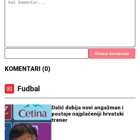
Ostavi komentar
KOMENTARI (0)
Fudbal
Dalić dobija novi angažman i
postaje najplaćeniji hrvatski
trener