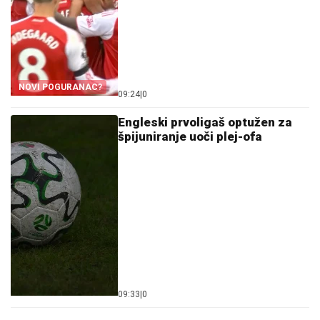
NOVI POGURANAC?
09:24
|
0
Engleski prvoligaš optužen za
špijuniranje uoči plej-ofa
09:33
|
0