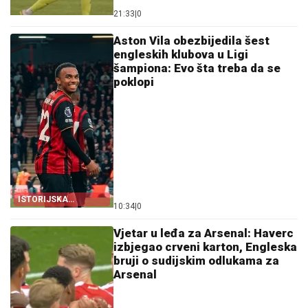
21:33
|
0
Aston Vila obezbijedila šest
engleskih klubova u Ligi
šampiona: Evo šta treba da se
poklopi
ISTORIJSKA
10:34
|
0
NEDJELJA
Vjetar u leđa za Arsenal: Haverc
izbjegao crveni karton, Engleska
bruji o sudijskim odlukama za
Arsenal