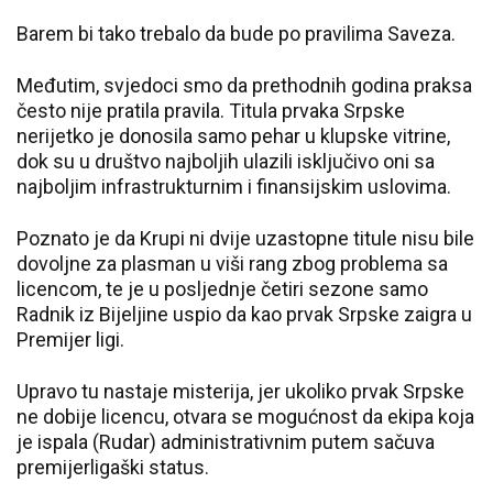
Barem bi tako trebalo da bude po pravilima Saveza.
Međutim, svjedoci smo da prethodnih godina praksa
često nije pratila pravila. Titula prvaka Srpske
nerijetko je donosila samo pehar u klupske vitrine,
dok su u društvo najboljih ulazili isključivo oni sa
najboljim infrastrukturnim i finansijskim uslovima.
Poznato je da Krupi ni dvije uzastopne titule nisu bile
dovoljne za plasman u viši rang zbog problema sa
licencom, te je u posljednje četiri sezone samo
Radnik iz Bijeljine uspio da kao prvak Srpske zaigra u
Premijer ligi.
Upravo tu nastaje misterija, jer ukoliko prvak Srpske
ne dobije licencu, otvara se mogućnost da ekipa koja
je ispala (Rudar) administrativnim putem sačuva
premijerligaški status.