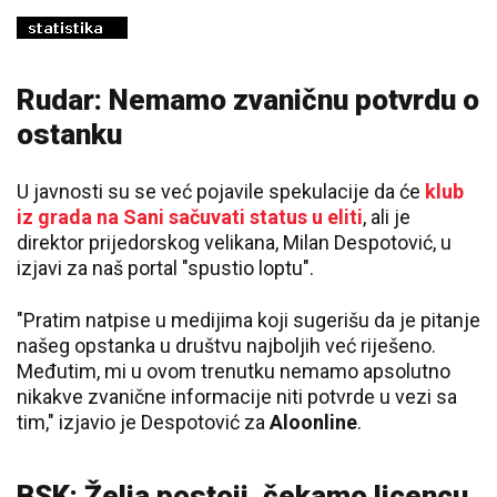
Rudar: Nemamo zvaničnu potvrdu o
ostanku
U javnosti su se već pojavile spekulacije da će
klub
iz grada na Sani sačuvati status u eliti
, ali je
direktor prijedorskog velikana, Milan Despotović, u
izjavi za naš portal "spustio loptu".
"Pratim natpise u medijima koji sugerišu da je pitanje
našeg opstanka u društvu najboljih već riješeno.
Međutim, mi u ovom trenutku nemamo apsolutno
nikakve zvanične informacije niti potvrde u vezi sa
tim," izjavio je Despotović za
Aloonline
.
BSK: Želja postoji, čekamo licencu