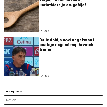
varjači: Kada saznate,
koristićete je drugačije!
11:59
|
0
Dalić dobija novi angažman i
postaje najplaćeniji hrvatski
trener
12:16
|
0