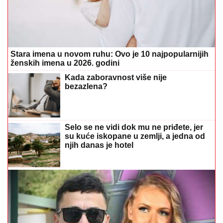
Stara imena u novom ruhu: Ovo je 10 najpopularnijih
ženskih imena u 2026. godini
Kada zaboravnost više nije
bezazlena?
Selo se ne vidi dok mu ne priđete, jer
su kuće iskopane u zemlji, a jedna od
njih danas je hotel