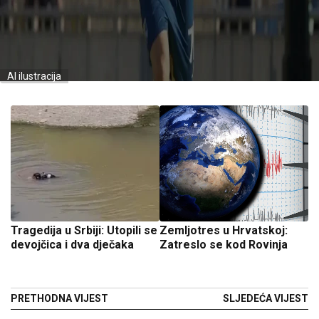
AI ilustracija
Tragedija u Srbiji: Utopili se
Zemljotres u Hrvatskoj:
devojčica i dva dječaka
Zatreslo se kod Rovinja
PRETHODNA VIJEST
SLJEDEĆA VIJEST