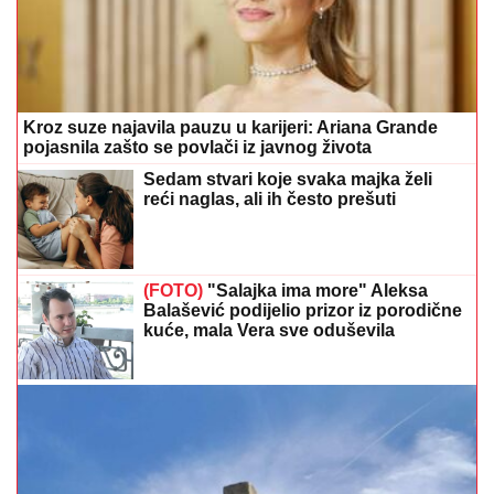
Kroz suze najavila pauzu u karijeri: Ariana Grande
pojasnila zašto se povlači iz javnog života
Sedam stvari koje svaka majka želi
reći naglas, ali ih često prešuti
(FOTO)
"Salajka ima more" Aleksa
Balašević podijelio prizor iz porodične
kuće, mala Vera sve oduševila