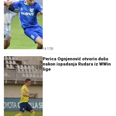
16:17
|
0
Perica Ognjenović otvorio dušu
nakon ispadanja Rudara iz WWin
lige