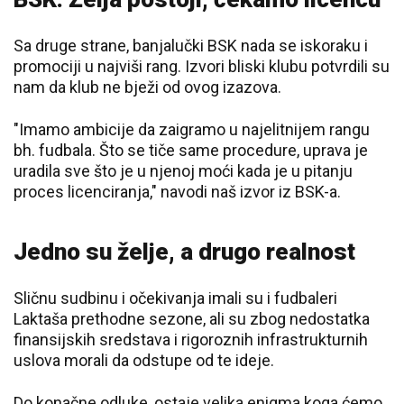
Sa druge strane, banjalučki BSK nada se iskoraku i
promociji u najviši rang. Izvori bliski klubu potvrdili su
nam da klub ne bježi od ovog izazova.
"Imamo ambicije da zaigramo u najelitnijem rangu
bh. fudbala. Što se tiče same procedure, uprava je
uradila sve što je u njenoj moći kada je u pitanju
proces licenciranja," navodi naš izvor iz BSK-a.
Jedno su želje, a drugo realnost
Sličnu sudbinu i očekivanja imali su i fudbaleri
Laktaša prethodne sezone, ali su zbog nedostatka
finansijskih sredstava i rigoroznih infrastrukturnih
uslova morali da odstupe od te ideje.
Do konačne odluke, ostaje velika enigma koga ćemo,