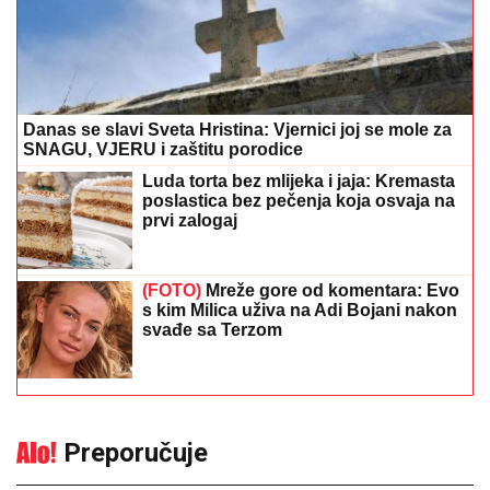
Danas se slavi Sveta Hristina: Vjernici joj se mole za
SNAGU, VJERU i zaštitu porodice
Luda torta bez mlijeka i jaja: Kremasta
poslastica bez pečenja koja osvaja na
prvi zalogaj
(FOTO)
Mreže gore od komentara: Evo
s kim Milica uživa na Adi Bojani nakon
svađe sa Terzom
Preporučuje