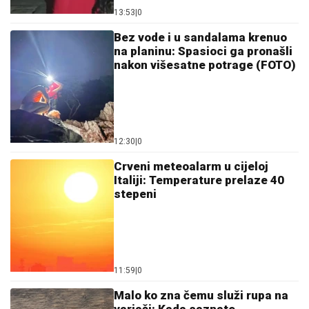
13:53
|
0
Bez vode i u sandalama krenuo
na planinu: Spasioci ga pronašli
nakon višesatne potrage (FOTO)
12:30
|
0
Crveni meteoalarm u cijeloj
Italiji: Temperature prelaze 40
stepeni
11:59
|
0
Malo ko zna čemu služi rupa na