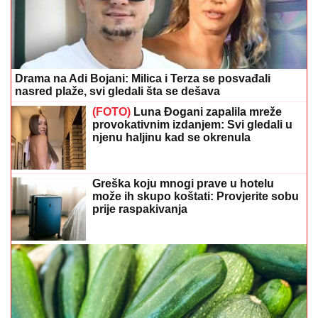
Drama na Adi Bojani: Milica i Terza se posvađali
nasred plaže, svi gledali šta se dešava
(FOTO)
Luna Đogani zapalila mreže
provokativnim izdanjem: Svi gledali u
njenu haljinu kad se okrenula
Greška koju mnogi prave u hotelu
može ih skupo koštati: Provjerite sobu
prije raspakivanja