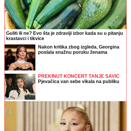
Guliti ili ne? Evo šta je zdraviji izbor kada su u pitanju
krastavci i tikvice
Nakon kritika zbog izgleda, Georgina
poslala snažnu poruku ženama
PREKINUT KONCERT TANJE SAVIĆ
Pjevačica van sebe vikala na publiku