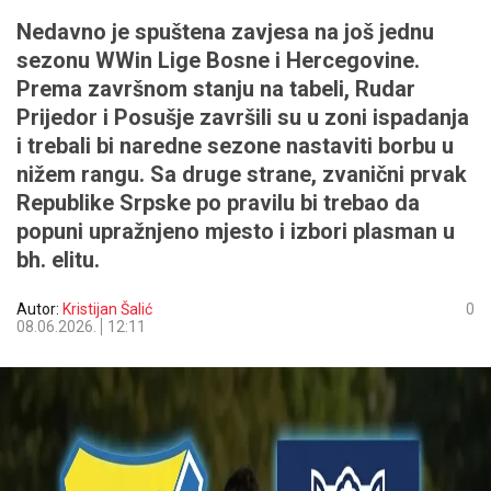
Nedavno je spuštena zavjesa na još jednu
sezonu WWin Lige Bosne i Hercegovine.
Prema završnom stanju na tabeli, Rudar
Prijedor i Posušje završili su u zoni ispadanja
i trebali bi naredne sezone nastaviti borbu u
nižem rangu. Sa druge strane, zvanični prvak
Republike Srpske po pravilu bi trebao da
popuni upražnjeno mjesto i izbori plasman u
bh. elitu.
Autor:
Kristijan Šalić
0
08.06.2026.
12:11