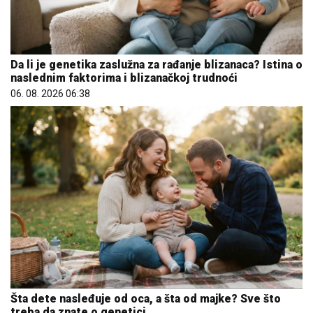
Da li je genetika zaslužna za rađanje blizanaca? Istina o
naslednim faktorima i blizanačkoj trudnoći
06. 08. 2026 06:38
Šta dete nasleđuje od oca, a šta od majke? Sve što
treba da znate o genetici