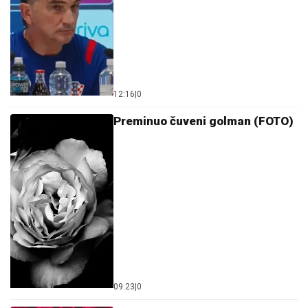
12:16
|
0
Preminuo čuveni golman (FOTO)
09:23
|
0