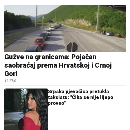
Gužve na granicama: Pojačan
saobraćaj prema Hrvatskoj i Crnoj
Gori
13:27
|
0
Srpska pjevačica pretukla
taksistu: "Čika se nije lijepo
proveo"