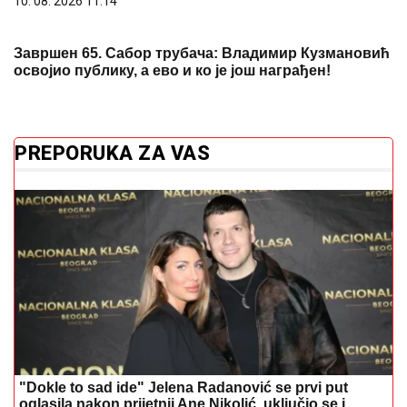
"Dokle to sad ide" Jelena Radanović se prvi put
oglasila nakon prijetnji Ane Nikolić, uključio se i
Sloba
(FOTO, VIDEO)
Kakva bi tek bila da
nema problem sa samopouzdanjem:
Najseksi Britanka u MINIJATURNOM
BIKINIJU otkrila gotovo sve
Lepa Brena i Boba iznajmljuju
luksuznu jahtu vrijednu 6 miliona eura:
Pogledajte koliko traže za najam