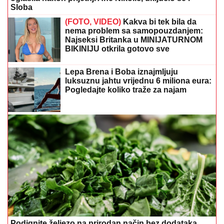
Podignite željezo na prirodan način bez dodataka
Ne kupujte tepih prije nego što
pročitate ovo: Pravila za savršenu
veličinu u svakoj prostoriji
Ana Bekuta poslala snažnu poruku
ženama: „Ne čekajte muža da vam da
pare…“