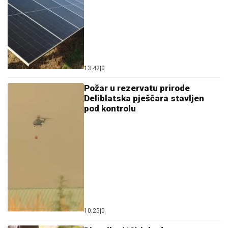
10:25
|
0
Djevojka (18) izbodena u centru
Beograda, osumnjičene imaju 15
i 13 godina
09:27
|
0
Istorijski nizak vodostaj Dunava:
Ugroženi plovidba, energetika i
vodosnabdijevanje