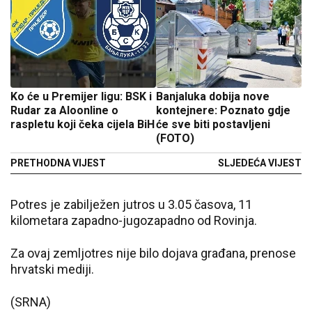
Ko će u Premijer ligu: BSK i
Banjaluka dobija nove
Rudar za Aloonline o
kontejnere: Poznato gdje
raspletu koji čeka cijela BiH
će sve biti postavljeni
(FOTO)
PRETHODNA VIJEST
SLJEDEĆA VIJEST
Potres je zabilježen jutros u 3.05 časova, 11
kilometara zapadno-jugozapadno od Rovinja.
Za ovaj zemljotres nije bilo dojava građana, prenose
hrvatski mediji.
(SRNA)