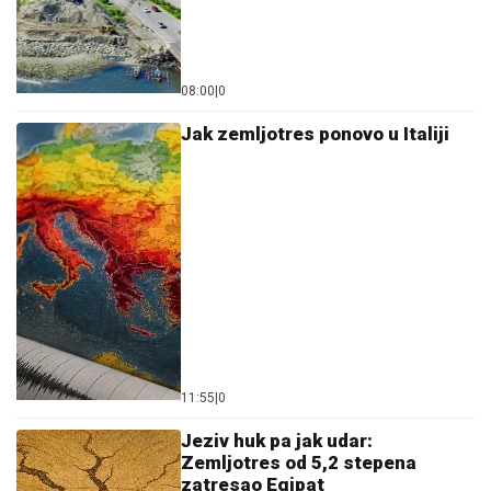
08:00
|
0
Jak zemljotres ponovo u Italiji
11:55
|
0
Jeziv huk pa jak udar:
Zemljotres od 5,2 stepena
zatresao Egipat