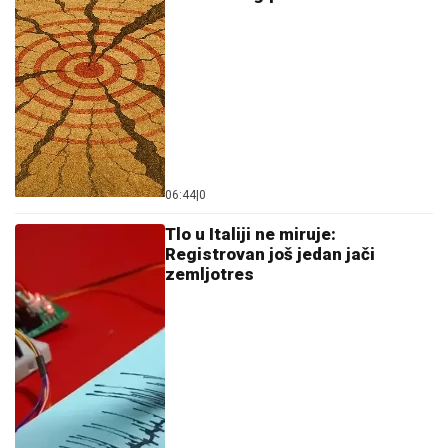
06:44
|
0
Tlo u Italiji ne miruje:
Registrovan još jedan jači
zemljotres