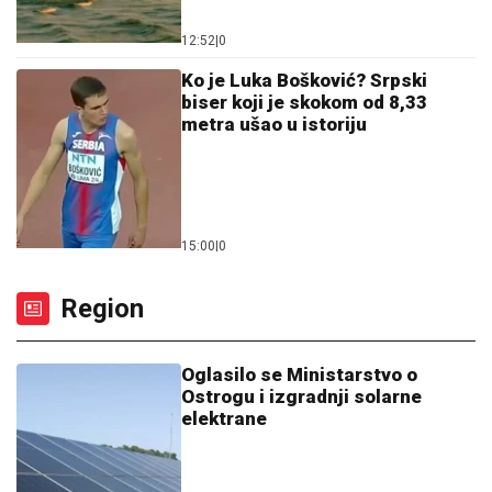
Ostrogu i izgradnji solarne
elektrane
13:42
|
0
Požar u rezervatu prirode
Deliblatska pješčara stavljen
pod kontrolu