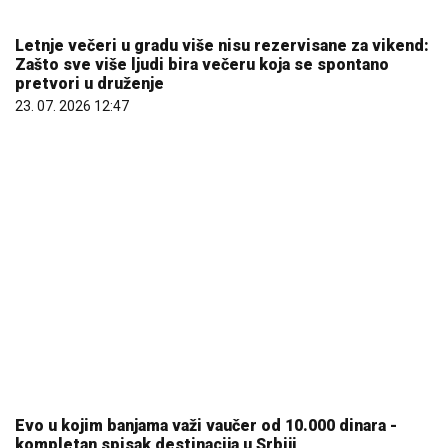
Letnje večeri u gradu više nisu rezervisane za vikend:
Zašto sve više ljudi bira večeru koja se spontano
pretvori u druženje
23. 07. 2026 12:47
Evo u kojim banjama važi vaučer od 10.000 dinara -
kompletan spisak destinacija u Srbiji