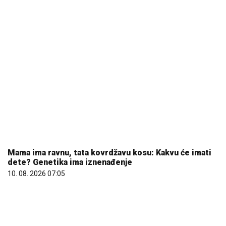
Komfor po meri klijenata: nova linija paketa ALTA
banke
09. 07. 2026 09:20