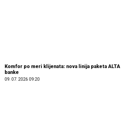
10. 08. 2026 12:27
Градски фолклорни ансамбл "ЗО-РА" представио
Зајечар на два фестивала и још једном показао
снагу традиције