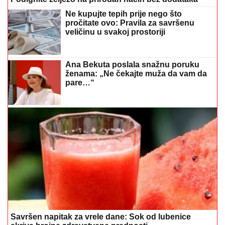
Savršen napitak za vrele dane: Sok od lubenice
skriva brojne zdravstvene prednosti
IMA 24 GODINE I 51 POSJEĆENU
DRŽAVU
Ani nisu odobrili godišnji, pa
dala otkaz, ispostavilo se da joj je to
najbolje životna odluka
Opekotine od sunca: Evo kako da
ublažite bol i crvenilo