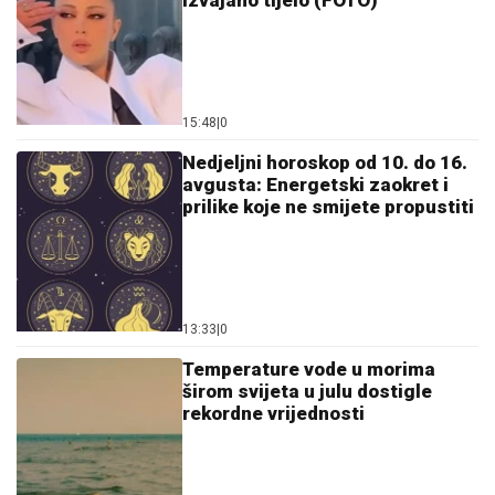
širom svijeta u julu dostigle
rekordne vrijednosti
12:52
|
0
Ko je Luka Bošković? Srpski
biser koji je skokom od 8,33
metra ušao u istoriju
15:00
|
0
Region
Oglasilo se Ministarstvo o