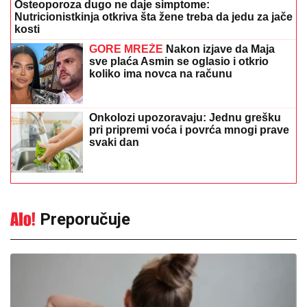
Bolovi u vratu i leđima mogu se
ublažiti: Ove jednostavne vježbe
popravljaju držanje
13:56
|
0
"Odiseja" postala najuspješniji
Nolanov film: Zaradila više od
milijardu dolara