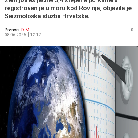
Zemljotres jačine 3,4 stepena po Rihteru
registrovan je u moru kod Rovinja, objavila je
Seizmološka služba Hrvatske.
Prenosi:
D. M.
0
08.06.2026.
12:12