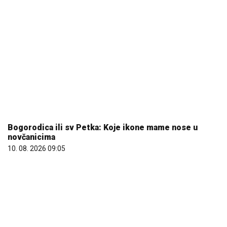
10. 08. 2026 09:05
25.000 kupaca već kupuje uz PerSu Extra. A ti? Saznaj
više
03. 08. 2026 07:31