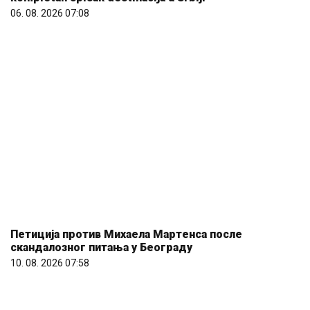
06. 08. 2026 07:08
Петиција против Михаела Мартенса после
скандалозног питања у Београду
10. 08. 2026 07:58
Bogorodica ili sv Petka: Koje ikone mame nose u
novčanicima