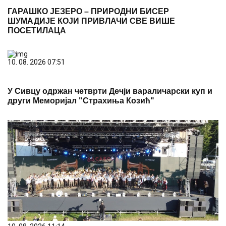
10. 08. 2026 11:14
Завршен 65. Сабор трубача: Владимир Кузмановић
освојио публику, а ево и ко је још награђен!
PREPORUKA ZA VAS