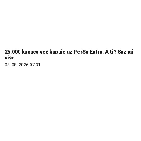
Roditelji, dobro proverite koliko vam država uplaćuje
novca do septembra: Mnogi ne znaju da imaju pravo na
ovaj novac
10. 08. 2026 13:14