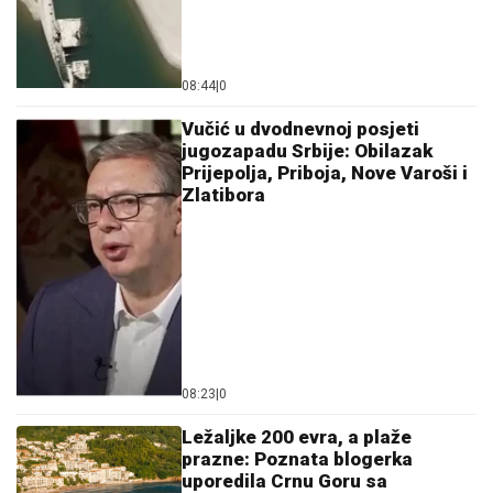
08:23
|
0
Ležaljke 200 evra, a plaže
prazne: Poznata blogerka
uporedila Crnu Goru sa
Sejšelima
05:54
|
0
Djevojčica teško povrijeđena
nakon pada sa konja