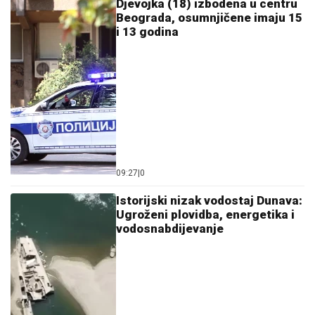
08:44
|
0
Vučić u dvodnevnoj posjeti
jugozapadu Srbije: Obilazak
Prijepolja, Priboja, Nove Varoši i
Zlatibora