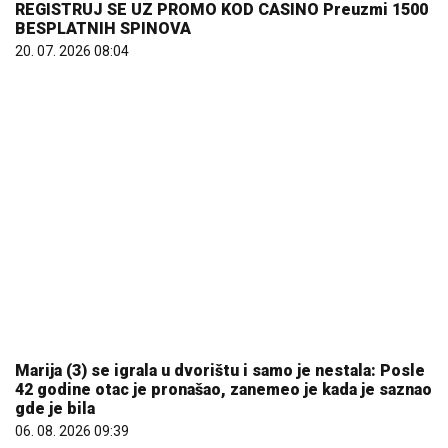
Marija (3) se igrala u dvorištu i samo je nestala: Posle
42 godine otac je pronašao, zanemeo je kada je saznao
gde je bila
06. 08. 2026 09:39
Mama ima ravnu, tata kovrdžavu kosu: Kakvu će imati
dete? Genetika ima iznenađenje
10. 08. 2026 07:05