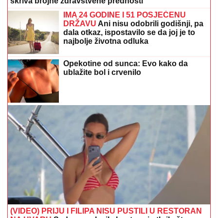
(VIDEO) PRIJU I FILIPA NISU PUSTILI U RESTORAN
NA HVARU
Sada se oglasila hostesa i otkrila šta se
dogodilo
Ebola ne jenjava: Broj zaraženih u
Kongu premašio 4.200, skoro 2.000
ljudi preminulo
Stižu vam gosti, a nemate ideju šta
poslužiti? Napravite ove ukusne
zalogajčiće koji nestaju za tren