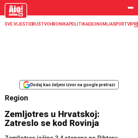
aloonline.b
a
SVE VIJESTI
DRUŠTVO
HRONIKA
POLITIKA
EKONOMIJA
SPORT
VIP
R
Dodaj kao željeni izvor na google pretrazi
Region
Zemljotres u Hrvatskoj:
Zatreslo se kod Rovinja