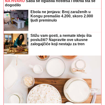
Osteoporoza dugo ne daje simptome:
Nutricionistkinja otkriva šta žene treba da jedu za jače
kosti
GORE MREŽE
Nakon izjave da Maja
sve plaća Asmin se oglasio i otkrio
koliko ima novca na računu
Onkolozi upozoravaju: Jednu grešku
pri pripremi voća i povrća mnogi prave
svaki dan
Preporučuje