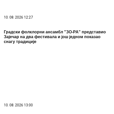
10. 08. 2026 13:00
ГАРАШКО ЈЕЗЕРО – ПРИРОДНИ БИСЕР
ШУМАДИЈЕ КОЈИ ПРИВЛАЧИ СВЕ ВИШЕ
ПОСЕТИЛАЦА
10. 08. 2026 07:51
У Сивцу одржан четврти Дечји вараличарски куп и
други Меморијал "Страхиња Козић"