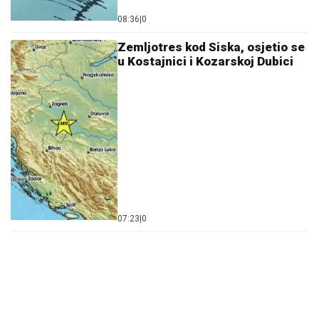
08:36
|
0
Zemljotres kod Siska, osjetio se
u Kostajnici i Kozarskoj Dubici
07:23
|
0