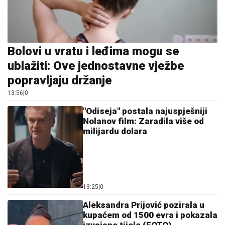
13:25
|
0
Aleksandra Prijović pozirala u
kupaćem od 1500 evra i pokazala
izvajano tijelo (FOTO)
15:48
|
0
Nedjeljni horoskop od 10. do 16.
avgusta: Energetski zaokret i
prilike koje ne smijete propustiti
13:33
|
0
Temperature vode u morima