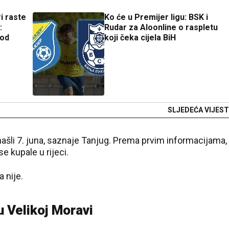
i raste
Ko će u Premijer ligu: BSK i
:
Rudar za Aloonline o raspletu
 od
koji čeka cijela BiH
SLJEDEĆA VIJEST
našli 7. juna, saznaje Tanjug. Prema prvim informacijama,
e kupale u rijeci.
a nije.
u Velikoj Moravi