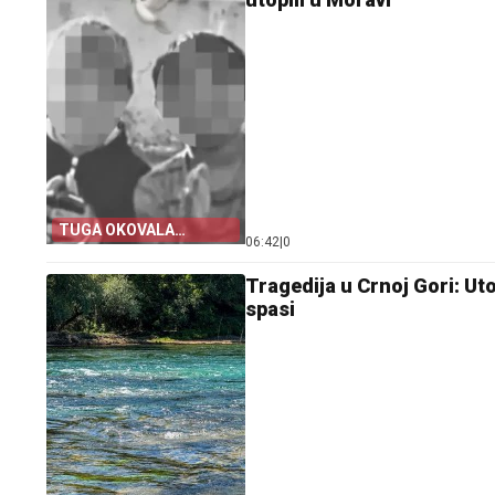
TUGA OKOVALA
06:42
|
0
SRBIJU!
Tragedija u Crnoj Gori: Uto
spasi