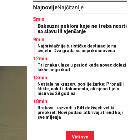
Najnovije
Najčitanije
5min
Baksuzni pokloni koje ne treba nositi
na slavu ili vjenčanje
9min
Najprivlačnije turističke destinacije na
svijetu: Dva grada su neprikosnovena
12min
Tri znaka ulaze u period kada novac dolazi
lakše nego ikad
13min
Nestala na kruzeru poslije žurke: Pronašli
štikle, nakit i dokumenta, ali njeno tijelo
nisu već 28 godina
18min
Brakovi i razvodi u BiH doživjeli veliki
preokret: Novi podaci otkrivaju trend koji
sve mijenja
Vidi sve