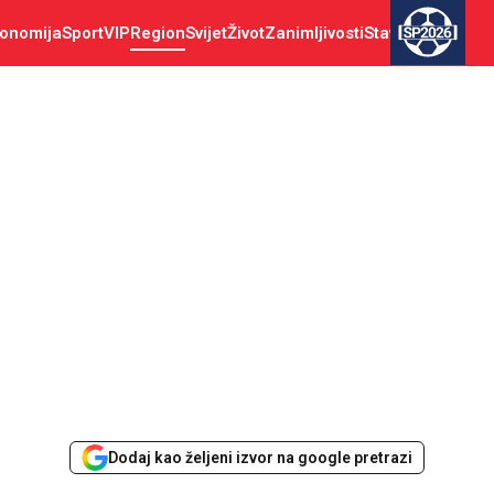
onomija
Sport
VIP
Region
Svijet
Život
Zanimljivosti
Stav
SP2026
Dodaj kao željeni izvor na google pretrazi