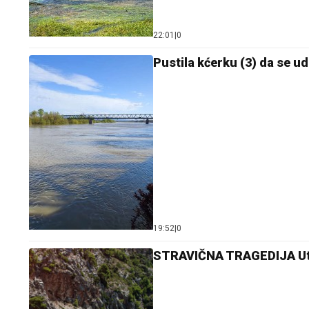
22:01
|
0
Pustila kćerku (3) da se uda
19:52
|
0
STRAVIČNA TRAGEDIJA Uto