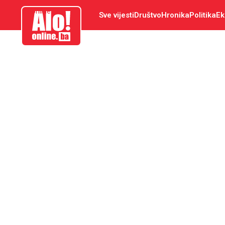
aloonline.ba
Sve vijesti
Društvo
Hronika
Politika
Ek