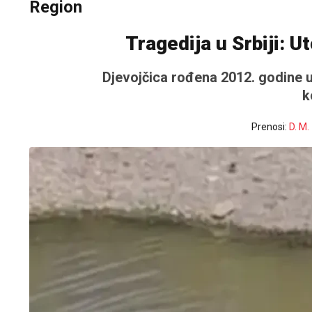
Region
Tragedija u Srbiji: U
Djevojčica rođena 2012. godine u
k
Prenosi:
D. M.