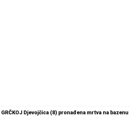
25 °C
Pale
RČKOJ Djevojčica (8) pronađena mrtva na bazenu