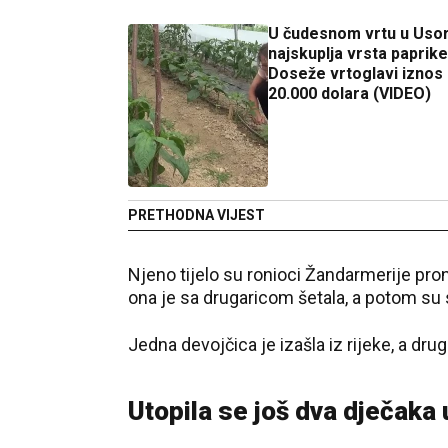
U čudesnom vrtu u Usor
najskuplja vrsta paprike
Doseže vrtoglavi iznos
20.000 dolara (VIDEO)
PRETHODNA VIJEST
Njeno tijelo su ronioci Žandarmerije pro
ona je sa drugaricom šetala, a potom su s
Јedna devojčica je izašla iz rijeke, a drug
Utopila se još dva dječaka 