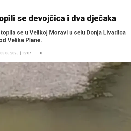
topili se devojčica i dva dječaka
topila se u Velikoj Moravi u selu Donja Livadica
od Velike Plane.
08.06.2026.
12:07
0