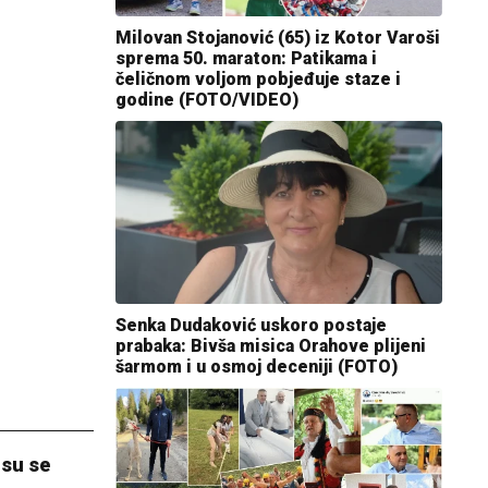
Milovan Stojanović (65) iz Kotor Varoši
sprema 50. maraton: Patikama i
čeličnom voljom pobjeđuje staze i
godine (FOTO/VIDEO)
Senka Dudaković uskoro postaje
prabaka: Bivša misica Orahove plijeni
šarmom i u osmoj deceniji (FOTO)
 su se