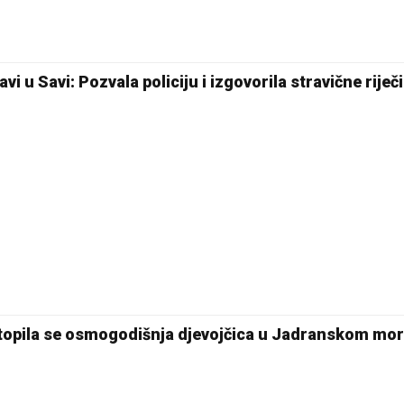
vi u Savi: Pozvala policiju i izgovorila stravične riječi
pila se osmogodišnja djevojčica u Jadranskom mo