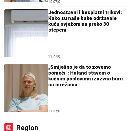
10:07
|
0
Jednostavni i besplatni trikovi:
Kako su naše bake održavale
kuću svježom na preko 30
stepeni
11:47
|
0
„Smiješno je da to zovemo
pomoći“: Haland stavom o
kućnim poslovima izazvao buru
na mrežama
11:37
|
0
Region