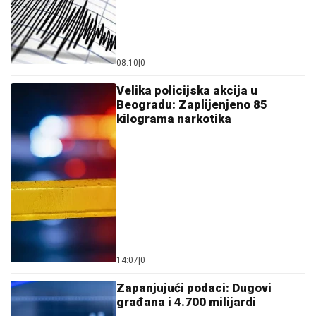
08:10
|
0
Velika policijska akcija u
Beogradu: Zaplijenjeno 85
kilograma narkotika
14:07
|
0
Zapanjujući podaci: Dugovi
građana i 4.700 milijardi