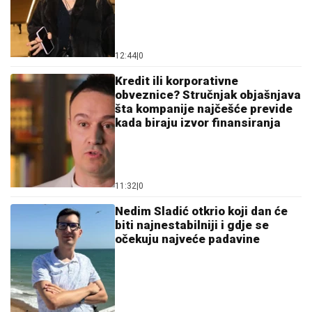
12:44
|
0
Kredit ili korporativne
obveznice? Stručnjak objašnjava
šta kompanije najčešće previde
kada biraju izvor finansiranja
11:32
|
0
Nedim Sladić otkrio koji dan će
biti najnestabilniji i gdje se
očekuju najveće padavine