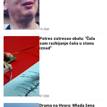
10:26
|
0
Potres zatresao obalu: "Čula
sam razbijanje čaša u stanu
iznad"
07:20
|
0
Drama na Hvaru: Mlada žena