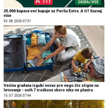
25.000 kupaca već kupuje uz PerSu Extra. A ti? Saznaj
više
03. 08. 2026 07:31
Većina građana izgubi novac pre nego što stigne na
letovanje - ovih 7 troškova skoro niko ne planira
15. 07. 2026 07:44