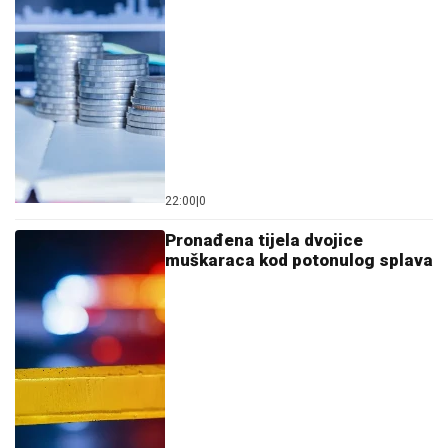
22:00
|
0
Pronađena tijela dvojice
muškaraca kod potonulog splava