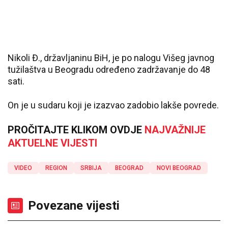
Nikoli Đ., državljaninu BiH, je po nalogu Višeg javnog
tužilaštva u Beogradu određeno zadržavanje do 48
sati.
On je u sudaru koji je izazvao zadobio lakše povrede.
PROČITAJTE KLIKOM OVDJE
NAJVAŽNIJE
AKTUELNE VIJESTI
VIDEO
REGION
SRBIJA
BEOGRAD
NOVI BEOGRAD
Povezane vijesti