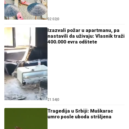
02:02
|
0
Izazvali požar u apartmanu, pa
nastavili da uživaju: Vlasnik traži
400.000 evra odštete
21:54
|
0
Tragedija u Srbiji: Muškarac
umro posle uboda stršljena