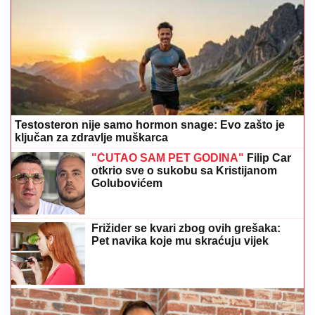
Testosteron nije samo hormon snage: Evo zašto je
ključan za zdravlje muškarca
"ĆUTAO SAM PET GODINA"
Filip Car
otkrio sve o sukobu sa Kristijanom
Golubovićem
Frižider se kvari zbog ovih grešaka:
Pet navika koje mu skraćuju vijek