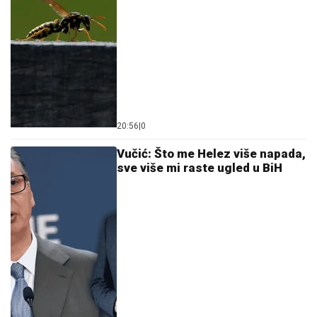
20:56
|
0
Vučić: Što me Helez više napada,
sve više mi raste ugled u BiH