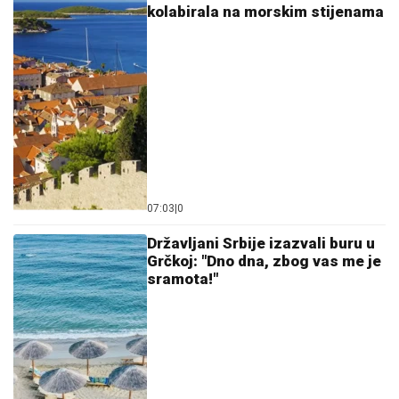
kolabirala na morskim stijenama
07:03
|
0
Državljani Srbije izazvali buru u
Grčkoj: "Dno dna, zbog vas me je
sramota!"