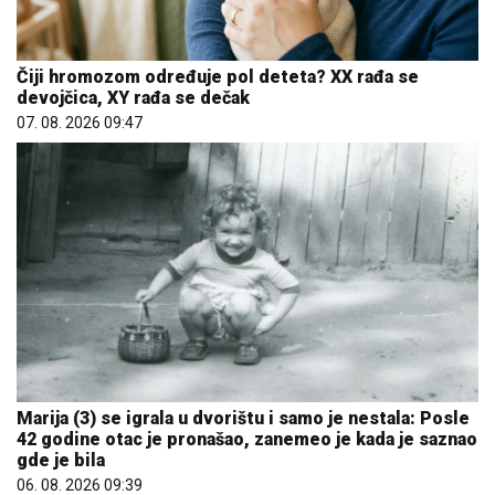
Čiji hromozom određuje pol deteta? XX rađa se
devojčica, XY rađa se dečak
07. 08. 2026 09:47
Marija (3) se igrala u dvorištu i samo je nestala: Posle
42 godine otac je pronašao, zanemeo je kada je saznao
gde je bila
06. 08. 2026 09:39