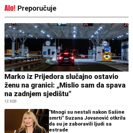
Preporučuje
Marko iz Prijedora slučajno ostavio
ženu na granici: „Mislio sam da spava
na zadnjem sjedištu“
12:32
|
0
"Mnogi su nestali nakon Sašine
smrti" Suzana Jovanović otkrila
da su je zaboravili ljudi sa
estrade