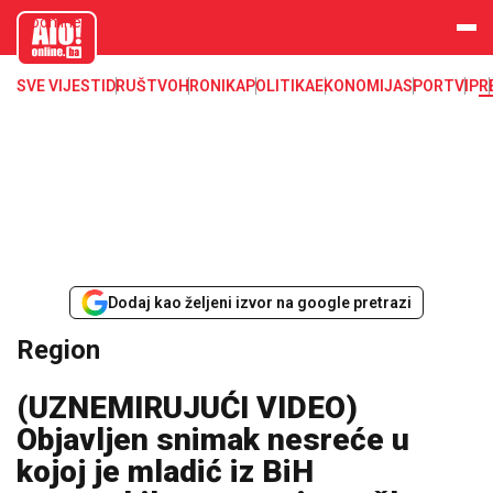
aloonline.b
a
SVE VIJESTI
DRUŠTVO
HRONIKA
POLITIKA
EKONOMIJA
SPORT
VIP
R
Dodaj kao željeni izvor na google pretrazi
Region
(UZNEMIRUJUĆI VIDEO)
Objavljen snimak nesreće u
kojoj je mladić iz BiH