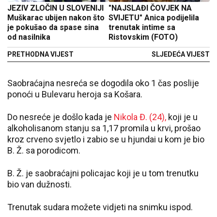
JEZIV ZLOČIN U SLOVENIJI
"NAJSLAĐI ČOVJEK NA
Muškarac ubijen nakon što
SVIJETU" Anica podijelila
je pokušao da spase sina
trenutak intime sa
od nasilnika
Ristovskim (FOTO)
PRETHODNA VIJEST
SLJEDEĆA VIJEST
Saobraćajna nesreća se dogodila oko 1 čas poslije
ponoći u Bulevaru heroja sa Košara.
Do nesreće je došlo kada je
Nikola Đ. (24),
koji je u
alkoholisanom stanju sa 1,17 promila u krvi, prošao
kroz crveno svjetlo i zabio se u hjundai u kom je bio
B. Ž. sa porodicom.
B. Ž. je saobraćajni policajac koji je u tom trenutku
bio van dužnosti.
Trenutak sudara možete vidjeti na snimku ispod.