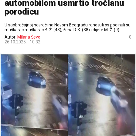
automobilom usmrtio tročlanu
porodicu
U saobraćajnoj nesreći na Novom Beogradu rano jutros poginuli su
muškarac muškarac B. Ž. (43), žena D. K. (38) i dijete M. Ž. (9).
Autor:
Milana Ševo
0
26.10.2025.
10:32