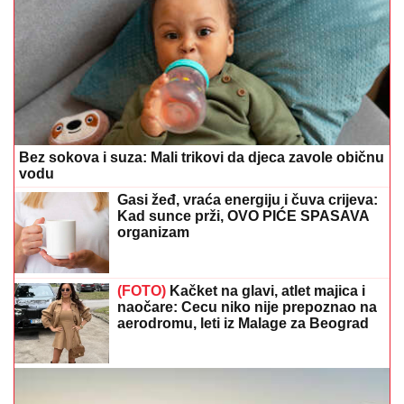
Bez sokova i suza: Mali trikovi da djeca zavole običnu
vodu
Gasi žeđ, vraća energiju i čuva crijeva:
Kad sunce prži, OVO PIĆE SPASAVA
organizam
(FOTO)
Kačket na glavi, atlet majica i
naočare: Cecu niko nije prepoznao na
aerodromu, leti iz Malage za Beograd