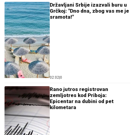
Državljani Srbije izazvali buru u
Grčkoj: "Dno dna, zbog vas me je
sramota!"
02:02
|
0
Rano jutros registrovan
zemljotres kod Priboja:
Epicentar na dubini od pet
kilometara