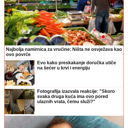
Najbolja namirnica za vrućine: Ništa ne osvježava kao
ovo povrće
Evo kako preskakanje doručka utiče
na šećer u krvi i energiju
Fotografija izazvala reakcije: "Skoro
svaka druga kuća ima ovo pored
ulaznih vrata, čemu služi?"