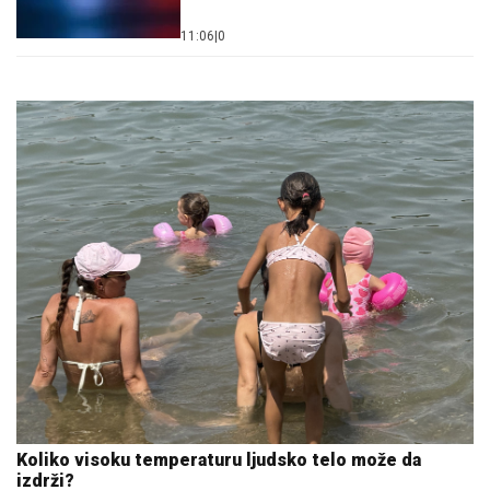
11:06
|
0
Koliko visoku temperaturu ljudsko telo može da
izdrži?