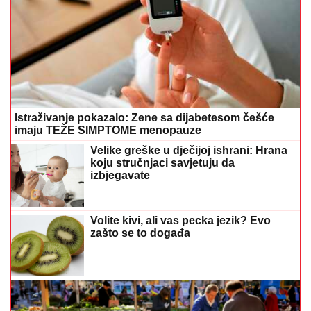
Istraživanje pokazalo: Žene sa dijabetesom češće
imaju TEŽE SIMPTOME menopauze
Velike greške u dječijoj ishrani: Hrana
koju stručnjaci savjetuju da
izbjegavate
Volite kivi, ali vas pecka jezik? Evo
zašto se to događa