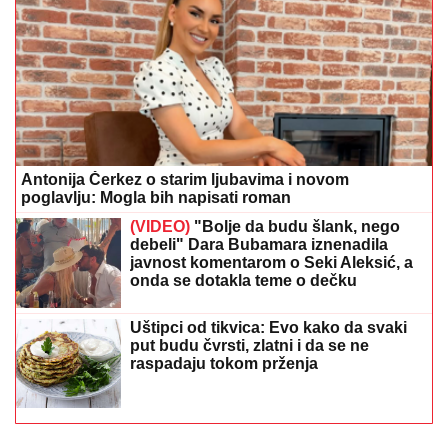
Antonija Čerkez o starim ljubavima i novom
poglavlju: Mogla bih napisati roman
(VIDEO)
"Bolje da budu šlank, nego
debeli" Dara Bubamara iznenadila
javnost komentarom o Seki Aleksić, a
onda se dotakla teme o dečku
Uštipci od tikvica: Evo kako da svaki
put budu čvrsti, zlatni i da se ne
raspadaju tokom prženja