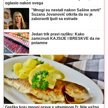
oglasio nakon svega
"Mnogi su nestali nakon Sašine smrti"
Suzana Jovanović otkrila da su je
zaboravili ljudi sa estrade
Jedan trik pravi razliku: Kako
zamrznuti KAJSIJE I BRESKVE da ne
potamne
Greška koju mnogi prave s vitaminom D: Nije važno