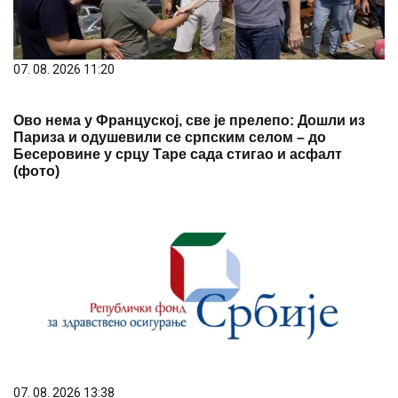
07. 08. 2026 11:20
Ово нема у Француској, све је прелепо: Дошли из
Париза и одушевили се српским селом – до
Бесеровине у срцу Таре сада стигао и асфалт
(фото)
07. 08. 2026 13:38