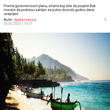
Prema guvernerovom planu, stranci koji žele da posjete Bali
moraće da podnesu zahtjev za putnu dozvolu godinu dana
unaprijed
Autor:
dijana.macura
0
05.05.2023.
16:31