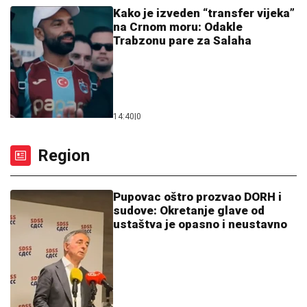
Kako je izveden “transfer vijeka”
na Crnom moru: Odakle
Trabzonu pare za Salaha
14:40
|
0
Region
Pupovac oštro prozvao DORH i
sudove: Okretanje glave od
ustaštva je opasno i neustavno