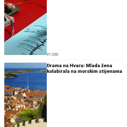
07:20
|
0
Drama na Hvaru: Mlada žena
kolabirala na morskim stijenama