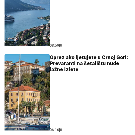
08:59
|
0
Oprez ako ljetujete u Crnoj Gori:
Prevaranti na šetalištu nude
lažne izlete
06:16
|
0