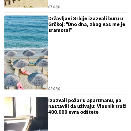
07:03
|
0
Državljani Srbije izazvali buru u
Grčkoj: "Dno dna, zbog vas me je
sramota!"
02:02
|
0
Izazvali požar u apartmanu, pa
nastavili da uživaju: Vlasnik traži
400.000 evra odštete