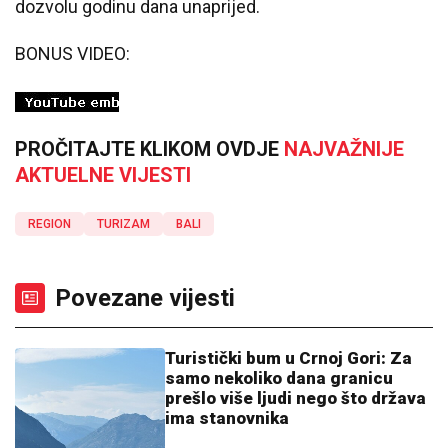
dozvolu godinu dana unaprijed.
BONUS VIDEO:
PROČITAJTE KLIKOM OVDJE
NAJVAŽNIJE
AKTUELNE VIJESTI
REGION
TURIZAM
BALI
Povezane vijesti
Turistički bum u Crnoj Gori: Za
samo nekoliko dana granicu
prešlo više ljudi nego što država
ima stanovnika