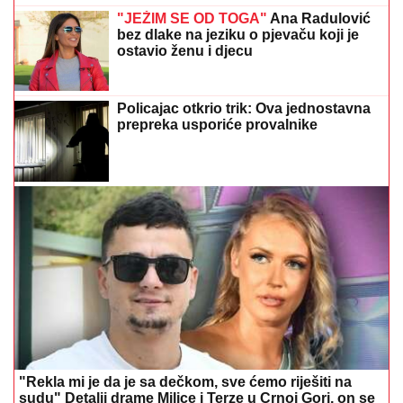
"JEŽIM SE OD TOGA"
Ana Radulović
bez dlake na jeziku o pjevaču koji je
ostavio ženu i djecu
Policajac otkrio trik: Ova jednostavna
prepreka usporiće provalnike
"Rekla mi je da je sa dečkom, sve ćemo riješiti na
sudu" Detalji drame Milice i Terze u Crnoj Gori, on se