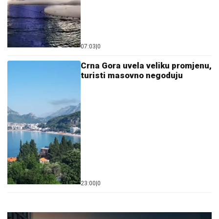
07:03
|
0
Crna Gora uvela veliku promjenu,
turisti masovno negoduju
23:00
|
0