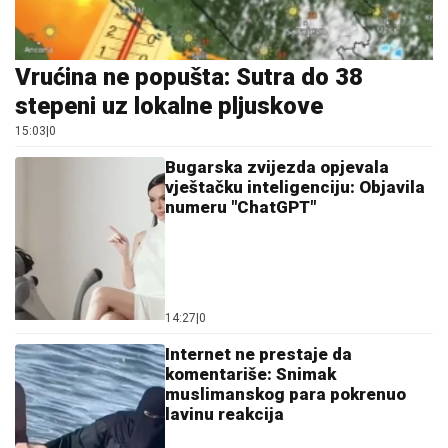
Vrućina ne popušta: Sutra do 38
stepeni uz lokalne pljuskove
15:03
|
0
Bugarska zvijezda opjevala
vještačku inteligenciju: Objavila
numeru "ChatGPT"
14:27
|
0
Internet ne prestaje da
komentariše: Snimak
muslimanskog para pokrenuo
lavinu reakcija