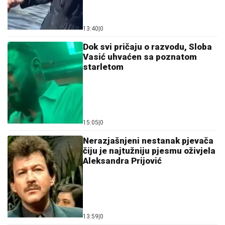
13:40
|
0
Dok svi pričaju o razvodu, Sloba
Vasić uhvaćen sa poznatom
starletom
15:05
|
0
Nerazjašnjeni nestanak pjevača
čiju je najtužniju pjesmu oživjela
Aleksandra Prijović
13:59
|
0