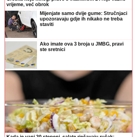
vrijeme, već obrok
Mijenjate samo dvije gume: Stručnjaci
upozoravaju gdje ih nikako ne treba
staviti
Ako imate ova 3 broja u JMBG, pravi
ste sretnici
Kada je vani 30 stepeni, salate rješavaju ručak: