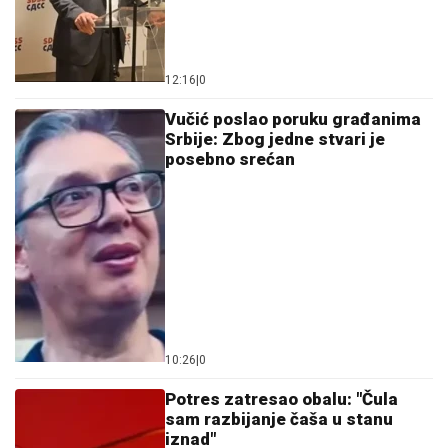
12:16
|
0
Vučić poslao poruku građanima
Srbije: Zbog jedne stvari je
posebno srećan
10:26
|
0
Potres zatresao obalu: "Čula
sam razbijanje čaša u stanu
iznad"