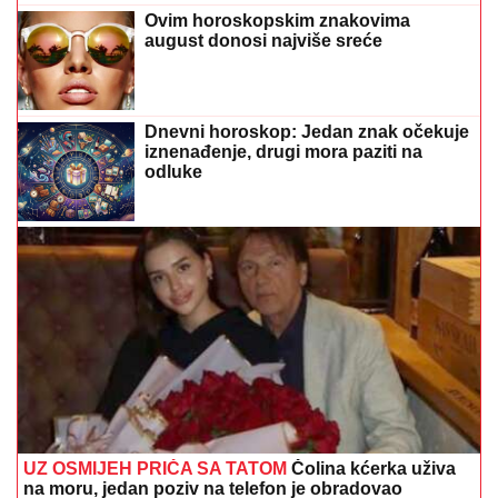
Ovim horoskopskim znakovima
august donosi najviše sreće
Dnevni horoskop: Jedan znak očekuje
iznenađenje, drugi mora paziti na
odluke
UZ OSMIJEH PRIČA SA TATOM
Čolina kćerka uživa
na moru, jedan poziv na telefon je obradovao