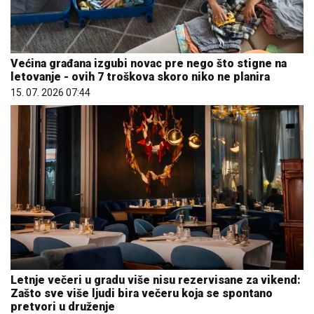
Većina građana izgubi novac pre nego što stigne na
letovanje - ovih 7 troškova skoro niko ne planira
15. 07. 2026 07:44
Letnje večeri u gradu više nisu rezervisane za vikend:
Zašto sve više ljudi bira večeru koja se spontano
pretvori u druženje