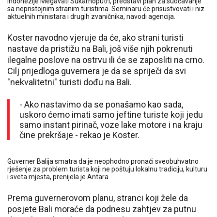
Indonezije Megavati Sukarnoputri, predstavi plan za suočavanje
sa nepristojnim stranim turistima. Seminaru će prisustvovati i niz
aktuelnih ministara i drugih zvaničnika, navodi agencija.
Koster navodno vjeruje da će, ako strani turisti
nastave da pristižu na Bali, još više njih pokrenuti
ilegalne poslove na ostrvu ili će se zaposliti na crno.
Cilj prijedloga guvernera je da se spriječi da svi
"nekvalitetni" turisti dođu na Bali.
- Ako nastavimo da se ponašamo kao sada,
uskoro ćemo imati samo jeftine turiste koji jedu
samo instant pirinač, voze lake motore i na kraju
čine prekršaje - rekao je Koster.
Guverner Balija smatra da je neophodno pronaći sveobuhvatno
rješenje za problem turista koji ne poštuju lokalnu tradiciju, kulturu
i sveta mjesta, prenijela je Antara.
Prema guvernerovom planu, stranci koji žele da
posjete Bali moraće da podnesu zahtjev za putnu