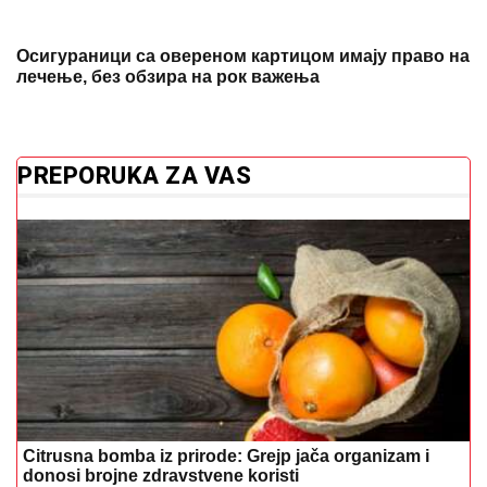
Осигураници са овереном картицом имају право на
лечење, без обзира на рок важења
PREPORUKA ZA VAS
Citrusna bomba iz prirode: Grejp jača organizam i
donosi brojne zdravstvene koristi