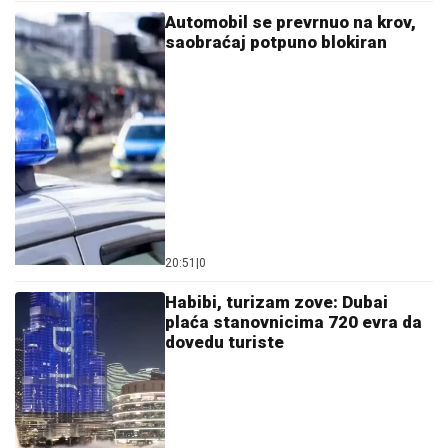
Automobil se prevrnuo na krov,
saobraćaj potpuno blokiran
20:51
|
0
Habibi, turizam zove: Dubai
plaća stanovnicima 720 evra da
dovedu turiste