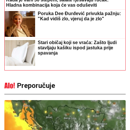
Hladna kombinacija koja će vas oduševiti
Poruka Dee Đurđević privukla pažnju:
"Kad vidiš zlo, vjeruj da je zlo"
Stari običaj koji se vraća: Zašto ljudi
stavljaju kašiku ispod jastuka prije
spavanja
Preporučuje