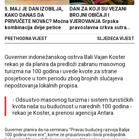
5. MAJ JE DAN IZOBILJA,
DAN ZA KOJI SU VEZANI
KAKO DANAS DA
BROJNI OBIČAJI I
PRIVUČETE NOVAC? Moćna
VJEROVANJA Srpska
kombinacija dvije petice
pravoslavna crkva sutra
proslavlja Đurđevdan
PRETHODNA VIJEST
SLJEDEĆA VIJEST
Guverner indonežanskog ostrva Bali Vajan Koster
rekao je da planira da predloži zabranu masovnog
turizma na 100 godina i uvede kvote za strane
posjetioce u tom periodu zbog brojnih slučajeva
nepoštovanja lokalnih propisa.
- Odsustvo masovnog turizma i sistem turističkih
kvota naša su budućnost u narednih 100 godina -
rekao je Koster, a prenosi agencija Antara.
Guverner planira da na seminaru "Pravac budućeg razvoja Balija:
100 godina nove ere", kome će prisustvovati i bivši predsjednik