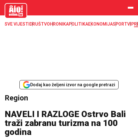
aloonline.b
a
SVE VIJESTI
DRUŠTVO
HRONIKA
POLITIKA
EKONOMIJA
SPORT
VIP
R
Dodaj kao željeni izvor na google pretrazi
Region
NAVELI I RAZLOGE Ostrvo Bali
traži zabranu turizma na 100
godina