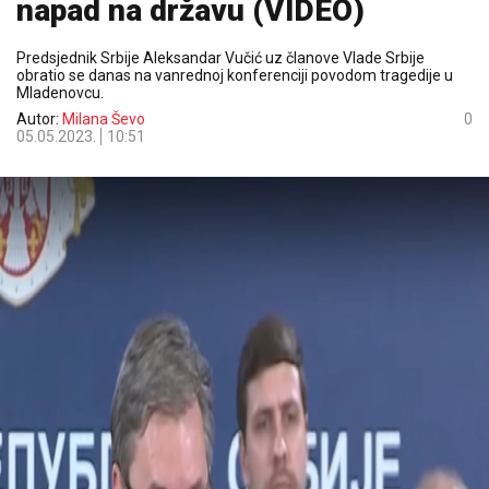
napad na državu (VIDEO)
Predsjednik Srbije Aleksandar Vučić uz članove Vlade Srbije
obratio se danas na vanrednoj konferenciji povodom tragedije u
Mladenovcu.
Autor:
Milana Ševo
0
05.05.2023.
10:51