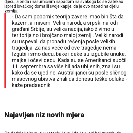
djecu, a onda i nasumičnim napadom na svakoga ko se zatekao
ispred lovačkog doma ili svoje kapije, da je ovo napad na cijelu
zemlju.
- Da sam pobornik teorija zavere imao bih šta da
kažem, ali nisam. Veliki narodi, a srpski narod i
građani Srbije, su velika nacija, iako živimo u
teritorijalno i brojčano maloj zemlji. Veliki narodi
su uspevali da pronađu rešenja posle velikih
tragedija. Za nas veće od ove tragedije nema.
Izgubili smo decu, bake i deke su izgubile unuke,
majke i očevi decu. Kada su se Amerikanci suočili
11. septembra sa više hiljada ubijenih, znali su
kako da se ujedine. Australijanci su posle sličnog
masovnog ubistva znali da donesu teške odluke -
kaže predsednik.
Najavljen niz novih mjera