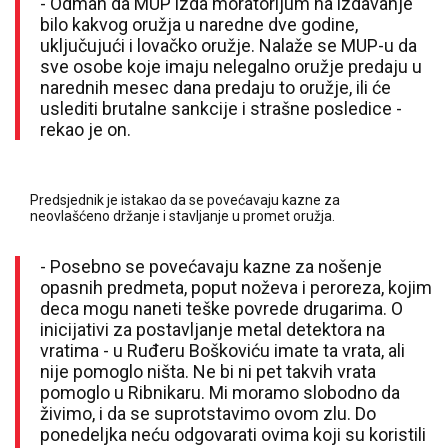
- Odmah da MUP izda moratorijum na izdavanje
bilo kakvog oružja u naredne dve godine,
uključujući i lovačko oružje. Nalaže se MUP-u da
sve osobe koje imaju nelegalno oružje predaju u
narednih mesec dana predaju to oružje, ili će
uslediti brutalne sankcije i strašne posledice -
rekao je on.
Predsjednik je istakao da se povećavaju kazne za
neovlašćeno držanje i stavljanje u promet oružja.
- Posebno se povećavaju kazne za nošenje
opasnih predmeta, poput noževa i peroreza, kojim
deca mogu naneti teške povrede drugarima. O
inicijativi za postavljanje metal detektora na
vratima - u Ruđeru Boškoviću imate ta vrata, ali
nije pomoglo ništa. Ne bi ni pet takvih vrata
pomoglo u Ribnikaru. Mi moramo slobodno da
živimo, i da se suprotstavimo ovom zlu. Do
ponedeljka neću odgovarati ovima koji su koristili