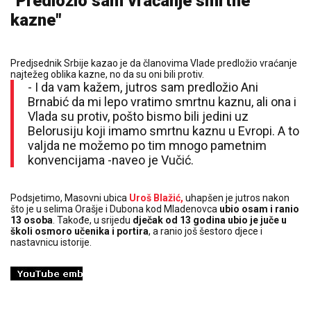
"Predložio sam vraćanje smrtne
kazne"
Predjsednik Srbije kazao je da članovima Vlade predložio vraćanje
najtežeg oblika kazne, no da su oni bili protiv.
- I da vam kažem, jutros sam predložio Ani
Brnabić da mi lepo vratimo smrtnu kaznu, ali ona i
Vlada su protiv, pošto bismo bili jedini uz
Belorusiju koji imamo smrtnu kaznu u Evropi. A to
valjda ne možemo po tim mnogo pametnim
konvencijama -naveo je Vučić.
Podsjetimo, Masovni ubica
Uroš Blažić,
uhapšen je jutros nakon
što je u selima Orašje i Dubona kod Mladenovca
ubio osam i ranio
13 osoba
. Takođe, u srijedu
dječak od 13 godina ubio je juče u
školi osmoro učenika i portira
, a ranio još šestoro djece i
nastavnicu istorije.