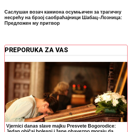
Саслушан возач камиона осумњичен за трагичну
несрећу на брзој саобраћајници Шабац–Лозница:
Предложен му притвор
PREPORUKA ZA VAS
Vjernici danas slave majku Presvete Bogorodice:
Jedan običaj bolesni i žene obavezno moraju da