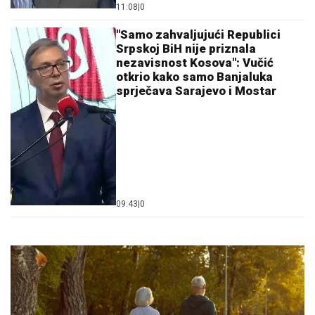
11:08
|
0
"Samo zahvaljujući Republici
Srpskoj BiH nije priznala
nezavisnost Kosova": Vučić
otkrio kako samo Banjaluka
sprječava Sarajevo i Mostar
09:43
|
0