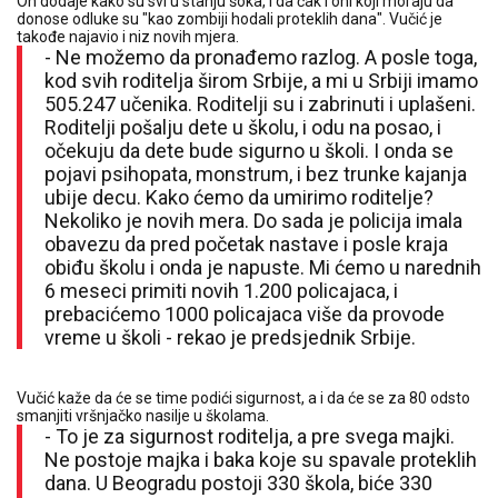
On dodaje kako su svi u stanju šoka, i da čak i oni koji moraju da
donose odluke su "kao zombiji hodali proteklih dana". Vučić je
takođe najavio i niz novih mjera.
- Ne možemo da pronađemo razlog. A posle toga,
kod svih roditelja širom Srbije, a mi u Srbiji imamo
505.247 učenika. Roditelji su i zabrinuti i uplašeni.
Roditelji pošalju dete u školu, i odu na posao, i
očekuju da dete bude sigurno u školi. I onda se
pojavi psihopata, monstrum, i bez trunke kajanja
ubije decu. Kako ćemo da umirimo roditelje?
Nekoliko je novih mera. Do sada je policija imala
obavezu da pred početak nastave i posle kraja
obiđu školu i onda je napuste. Mi ćemo u narednih
6 meseci primiti novih 1.200 policajaca, i
prebacićemo 1000 policajaca više da provode
vreme u školi - rekao je predsjednik Srbije.
Vučić kaže da će se time podići sigurnost, a i da će se za 80 odsto
smanjiti vršnjačko nasilje u školama.
- To je za sigurnost roditelja, a pre svega majki.
Ne postoje majka i baka koje su spavale proteklih
dana. U Beogradu postoji 330 škola, biće 330