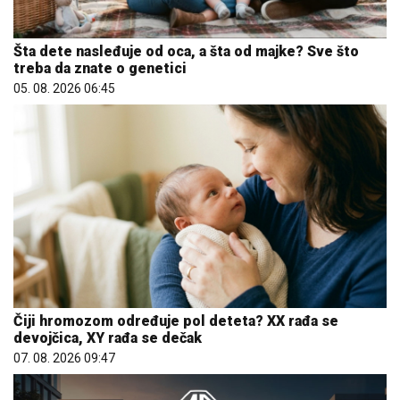
Šta dete nasleđuje od oca, a šta od majke? Sve što
treba da znate o genetici
05. 08. 2026 06:45
Čiji hromozom određuje pol deteta? XX rađa se
devojčica, XY rađa se dečak
07. 08. 2026 09:47