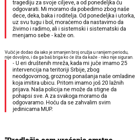
tragediju za svoje ciljeve, a od ponedeljka ću
odgovarati. Mi moramo da pobedimo zbog naše
dece, deka, baka i roditelja. Od ponedeljka i utorka,
uz svu tugu i bol, moraćemo da nastavimo da
živimo i radimo, ali i sistemski i sistematski da
menjamo sebe - kaže on.
Vučić je dodao da iako je smanjen broj oružja u ranijem periodu,
nije dovoljno, i da ga baš briga ko će šta da kaže - niko nije siguran.
- U eri društenih mreža, kada mi juče imamo 25
intervencija na teritoriji Srbije, zbog
neodgovornog, groznog ponašanja naše omladine
koja imitira ubicu. Pritom imamo još 20 lažnih
prijava. Naša policija ne može da stigne da
pohapsi sve. A za svakoga moramo da
odgovaramo. Hoću da se zahvalim svim
jedinicama MUP.