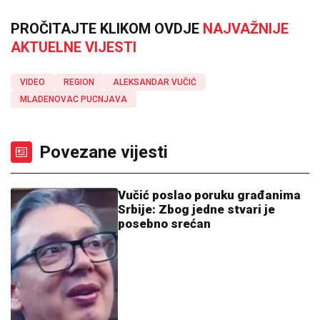
PROČITAJTE KLIKOM OVDJE
NAJVAŽNIJE
AKTUELNE VIJESTI
VIDEO
REGION
ALEKSANDAR VUČIĆ
MLADENOVAC PUCNJAVA
Povezane vijesti
Vučić poslao poruku građanima
Srbije: Zbog jedne stvari je
posebno srećan