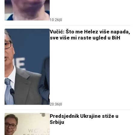
10:26
|
0
Vučić: Što me Helez više napada,
sve više mi raste ugled u BiH
20:36
|
0
Predsjednik Ukrajine stiže u
Srbiju