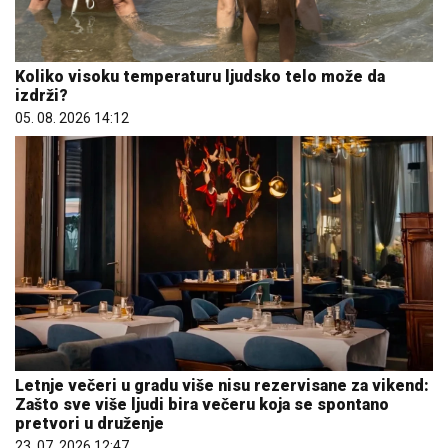
Koliko visoku temperaturu ljudsko telo može da
izdrži?
05. 08. 2026 14:12
Letnje večeri u gradu više nisu rezervisane za vikend:
Zašto sve više ljudi bira večeru koja se spontano
pretvori u druženje
23. 07. 2026 12:47