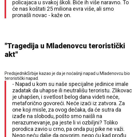
policajaca u svakoj školi. Biće ih više naravno. To
će nas koštati 25 miliona evra više, ali smo
pronašli novac - kaže on.
"Tragedija u Mladenovcu teroristički
akt"
PredsjednikSrbije kazao je da je noćašnji napad u Mladenovcu bio
teroristički napad.
- Napad u kom su naše specijalne jedinice imale
zadatak da uhapse ili neutrališu teroristu. Zlikovac
je uhapšen, i svetlost belog dana videti neće,
metaforično govoreći. Neće izaći iz zatvora. Za
one koji misle, za ovog dečaka, da će sutra da
izađe na slobodu, pošto smo naišli na
nerazumevanje, pa jeste li vi ozbiljni? Toliko
porodica zavio u crno, pa onda puj pike ne važi.
Nego neću dalje da govorim, nego ću kad prođu