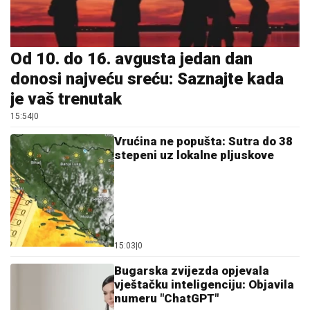
Od 10. do 16. avgusta jedan dan
donosi najveću sreću: Saznajte kada
je vaš trenutak
15:54
|
0
Vrućina ne popušta: Sutra do 38
stepeni uz lokalne pljuskove
15:03
|
0
Bugarska zvijezda opjevala
vještačku inteligenciju: Objavila
numeru "ChatGPT"