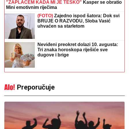
"ZAPLAČEM KADA MI JE TEŠKO"
Kasper se obratio
Mini emotivnim riječima
(FOTO)
Zajedno ispod šatora: Dok svi
BRUJE O RAZVODU, Sloba Vasić
uhvaćen sa starletom
Neviđeni preokret dolazi 10. avgusta:
Tri znaka horoskopa riješiće sve
dugove i brige
Preporučuje