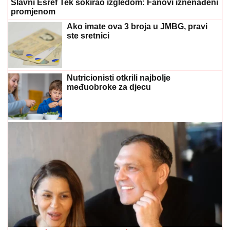
Slavni Ešref Tek šokirao izgledom: Fanovi iznenađeni
promjenom
Ako imate ova 3 broja u JMBG, pravi
ste sretnici
Nutricionisti otkrili najbolje
međuobroke za djecu