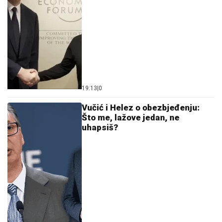
19:13
|
0
Vučić i Helez o obezbjeđenju:
Što me, lažove jedan, ne
uhapsiš?