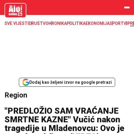
aloonline.b
a
SVE VIJESTI
DRUŠTVO
HRONIKA
POLITIKA
EKONOMIJA
SPORT
VIP
R
Dodaj kao željeni izvor na google pretrazi
Region
"PREDLOŽIO SAM VRAĆANJE
SMRTNE KAZNE" Vučić nakon
tragedije u Mladenovcu: Ovo je