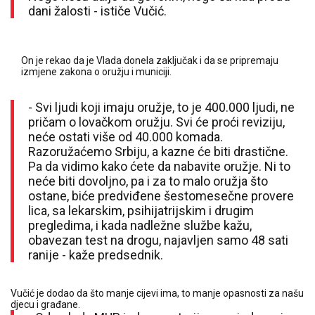
dani žalosti - ističe Vučić.
On je rekao da je Vlada donela zaključak i da se pripremaju
izmjene zakona o oružju i municiji.
- Svi ljudi koji imaju oružje, to je 400.000 ljudi, ne
pričam o lovačkom oružju. Svi će proći reviziju,
neće ostati više od 40.000 komada.
Razoružaćemo Srbiju, a kazne će biti drastične.
Pa da vidimo kako ćete da nabavite oružje. Ni to
neće biti dovoljno, pa i za to malo oružja što
ostane, biće predviđene šestomesečne provere
lica, sa lekarskim, psihijatrijskim i drugim
pregledima, i kada nadležne službe kažu,
obavezan test na drogu, najavljen samo 48 sati
ranije - kaže predsednik.
Vučić je dodao da što manje cijevi ima, to manje opasnosti za našu
djecu i građane.