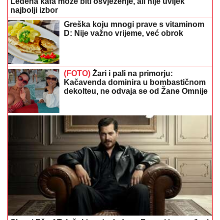
Ledena kafa može biti osvježenje, ali nije uvijek
najbolji izbor
Greška koju mnogi prave s vitaminom
D: Nije važno vrijeme, već obrok
(FOTO)
Žari i pali na primorju:
Kačavenda dominira u bombastičnom
dekolteu, ne odvaja se od Žane Omnije