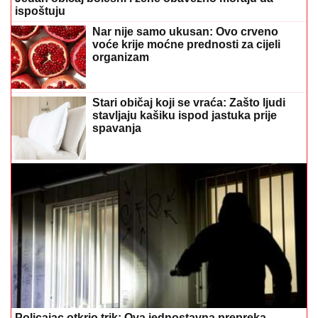
ispoštuju
Nar nije samo ukusan: Ovo crveno
voće krije moćne prednosti za cijeli
organizam
Stari običaj koji se vraća: Zašto ljudi
stavljaju kašiku ispod jastuka prije
spavanja
Policajac otkrio trik: Ova jednostavna prepreka