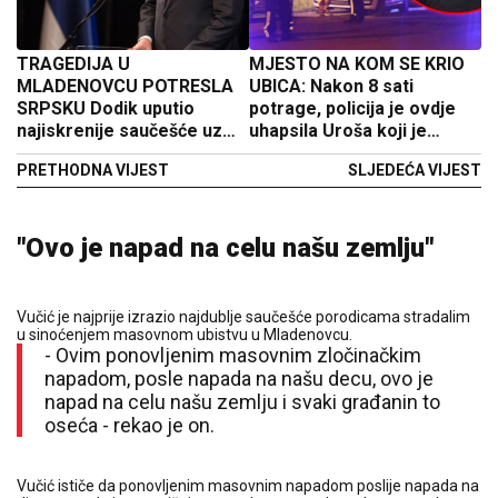
TRAGEDIJA U
MJESTO NA KOM SE KRIO
MLADENOVCU POTRESLA
UBICA: Nakon 8 sati
SRPSKU Dodik uputio
potrage, policija je ovdje
najiskrenije saučešće uz
uhapsila Uroša koji je
poruku da svi nađu snage u
počinio masakr u
PRETHODNA VIJEST
SLJEDEĆA VIJEST
ovim teškim danima
Mladenovcu
"Ovo je napad na celu našu zemlju"
Vučić je najprije izrazio najdublje saučešće porodicama stradalim
u sinoćenjem masovnom ubistvu u Mladenovcu.
- Ovim ponovljenim masovnim zločinačkim
napadom, posle napada na našu decu, ovo je
napad na celu našu zemlju i svaki građanin to
oseća - rekao je on.
Vučić ističe da ponovljenim masovnim napadom poslije napada na