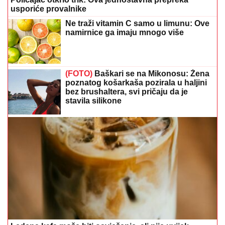
usporiće provalnike
Ne traži vitamin C samo u limunu: Ove
namirnice ga imaju mnogo više
(FOTO)
Baškari se na Mikonosu: Žena
poznatog košarkaša pozirala u haljini
bez brushaltera, svi pričaju da je
stavila silikone