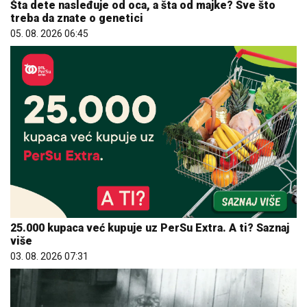
Šta dete nasleđuje od oca, a šta od majke? Sve što
treba da znate o genetici
05. 08. 2026 06:45
25.000 kupaca već kupuje uz PerSu Extra. A ti? Saznaj
više
03. 08. 2026 07:31