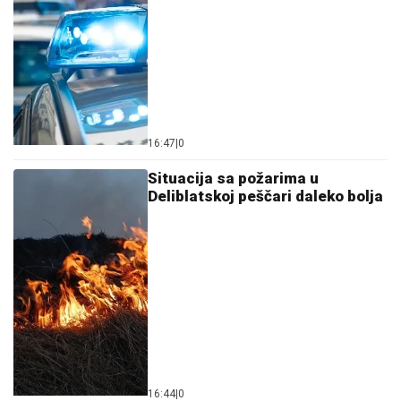
16:47
|
0
Situacija sa požarima u
Deliblatskoj peščari daleko bolja
16:44
|
0