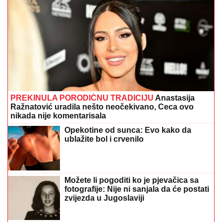
PREKINULA PORODIČNU TRADICIJU
Anastasija
Ražnatović uradila nešto neočekivano, Ceca ovo
nikada nije komentarisala
Opekotine od sunca: Evo kako da
ublažite bol i crvenilo
Možete li pogoditi ko je pjevačica sa
fotografije: Nije ni sanjala da će postati
zvijezda u Jugoslaviji