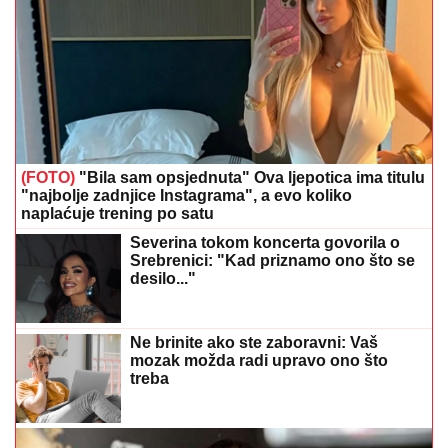
(FOTO)
"Bila sam opsjednuta" Ova ljepotica ima titulu
"najbolje zadnjice Instagrama", a evo koliko
naplaćuje trening po satu
Severina tokom koncerta govorila o
Srebrenici: "Kad priznamo ono što se
desilo..."
Ne brinite ako ste zaboravni: Vaš
mozak možda radi upravo ono što
treba