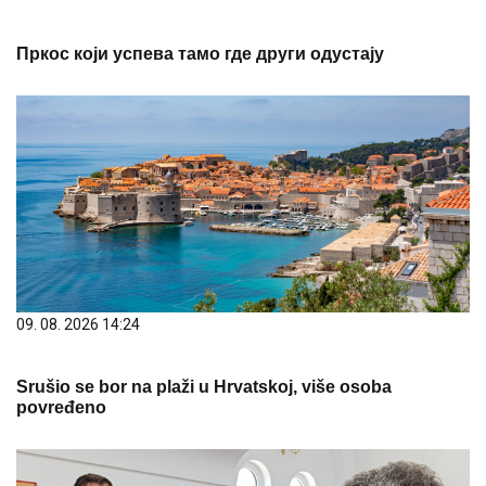
Пркос који успева тамо где други одустају
09. 08. 2026 14:24
Srušio se bor na plaži u Hrvatskoj, više osoba
povređeno