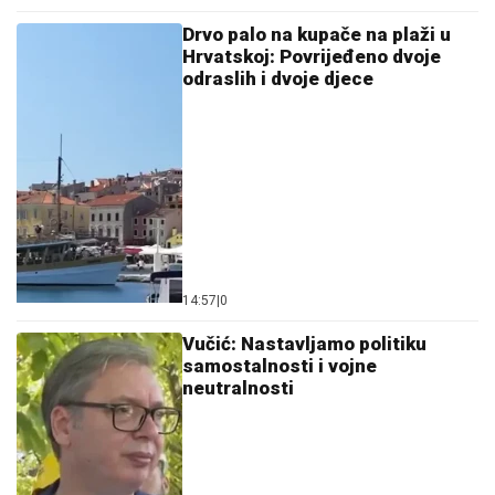
Drvo palo na kupače na plaži u
Hrvatskoj: Povrijeđeno dvoje
odraslih i dvoje djece
14:57
|
0
Vučić: Nastavljamo politiku
samostalnosti i vojne
neutralnosti