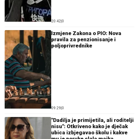
20:42
|
0
Izmjene Zakona o PIO: Nova
pravila za penzionisanje i
poljoprivrednike
09:29
|
0
"Dadilja je primijetila, ali roditelji
nisu": Otkriveno kako je dječak
ubica izbjegavao školu i kakve
mu je poruke slala majka