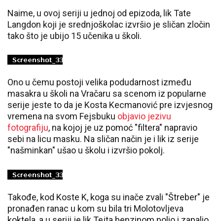
Naime, u ovoj seriji u jednoj od epizoda, lik Tate
Langdon koji je srednjoškolac izvršio je sličan zločin
tako što je ubijo 15 učenika u školi.
Ono u čemu postoji velika podudarnost između
masakra u školi na Vračaru sa scenom iz popularne
serije jeste to da je Kosta Kecmanović pre izvjesnog
vremena na svom Fejsbuku
objavio jezivu
fotografiju
, na kojoj je uz pomoć "filtera" napravio
sebi na licu masku. Na sličan način je i lik iz serije
"našminkan" ušao u školu i izvršio pokolj.
Takođe, kod Koste K, koga su inače zvali "Štreber" je
pronađen ranac u kom su bila tri Molotovljeva
koktela, a u seriji je lik Tejta benzinom polio i zapalio