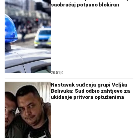
saobraćaj potpuno blokiran
20:51
|
0
Nastavak suđenja grupi Veljka
Belivuka: Sud odbio zahtjeve za
ukidanje pritvora optuženima