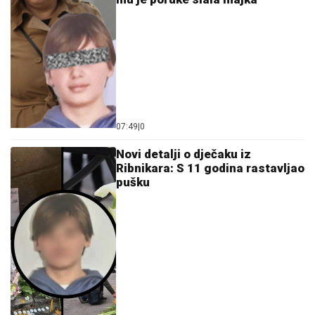
07:49
|
0
Novi detalji o d‌ječaku iz
Ribnikara: S 11 godina rastavljao
pušku