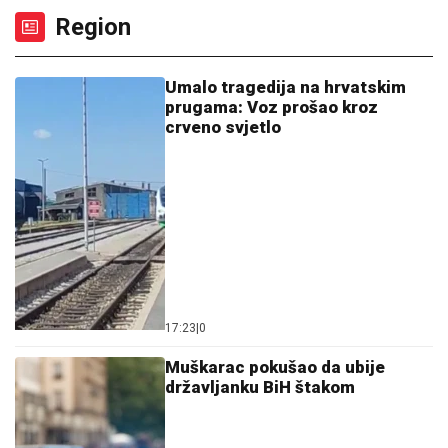
Region
Umalo tragedija na hrvatskim
prugama: Voz prošao kroz
crveno svjetlo
17:23
|
0
Muškarac pokušao da ubije
državljanku BiH štakom