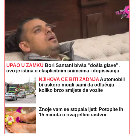
UPAO U ZAMKU
Bori Santani bivša "došla glave",
ovo je istina o eksplicitnim snimcima i dopisivanju
NJIHOVA ĆE BITI ZADNJA
Automobili
bi uskoro mogli sami da odlučuju
koliko brzo smijete da vozite
Znoje vam se stopala ljeti: Potopite ih
15 minuta u ovaj jeftini rastvor