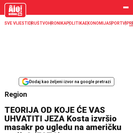
aloonline.b
a
SVE VIJESTI
DRUŠTVO
HRONIKA
POLITIKA
EKONOMIJA
SPORT
VIP
R
Dodaj kao željeni izvor na google pretrazi
Region
TEORIJA OD KOJE ĆE VAS
UHVATITI JEZA Kosta izvršio
masakr po ugledu na američku