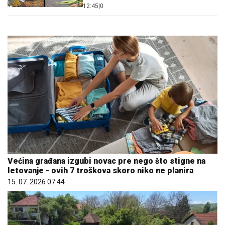
12:45
|
0
Većina građana izgubi novac pre nego što stigne na
letovanje - ovih 7 troškova skoro niko ne planira
15. 07. 2026 07:44