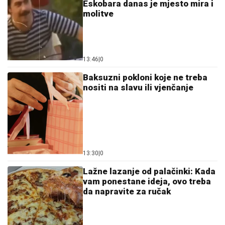
Eskobara danas je mjesto mira i
molitve
13:46
|
0
Baksuzni pokloni koje ne treba
nositi na slavu ili vjenčanje
13:30
|
0
Lažne lazanje od palačinki: Kada
vam ponestane ideja, ovo treba
da napravite za ručak