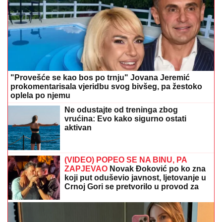
"Provešće se kao bos po trnju" Jovana Jeremić
prokomentarisala vjeridbu svog bivšeg, pa žestoko
oplela po njemu
Ne odustajte od treninga zbog
vrućina: Evo kako sigurno ostati
aktivan
(VIDEO) POPEO SE NA BINU, PA
ZAPJEVAO
Novak Đoković po ko zna
koji put oduševio javnost, ljetovanje u
Crnoj Gori se pretvorilo u provod za
pamćenje