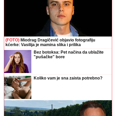
(FOTO)
Miodrag Dragičević objavio fotografiju
kćerke: Vasilija je mamina slika i prilika
Bez botoksa: Pet načina da ublažite
"pušačke" bore
Koliko vam je sna zaista potrebno?