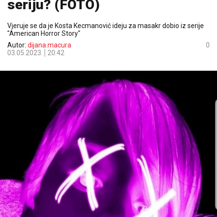
seriju? (FOTO)
Vjeruje se da je Kosta Kecmanović ideju za masakr dobio iz serije
"American Horror Story"
Autor:
dijana.macura
0
03.05.2023.
20:42