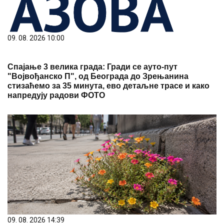
09. 08. 2026 10:00
Спајање 3 велика града: Гради се ауто-пут
"Војвођанско П", од Београда до Зрењанина
стизаћемо за 35 минута, ево детаљне трасе и како
напредују радови ФОТО
09. 08. 2026 14:39