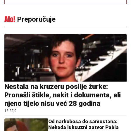
Preporučuje
Nestala na kruzeru poslije žurke:
Pronašli štikle, nakit i dokumenta, ali
njeno tijelo nisu već 28 godina
13:22
|
0
Od narkobosa do samostana:
Nekada luksuzni zatvor Pabla