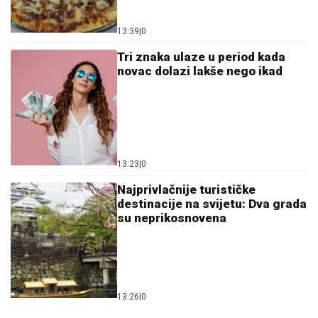
13:39
|
0
Tri znaka ulaze u period kada
novac dolazi lakše nego ikad
13:23
|
0
Najprivlačnije turističke
destinacije na svijetu: Dva grada
su neprikosnovena
13:26
|
0