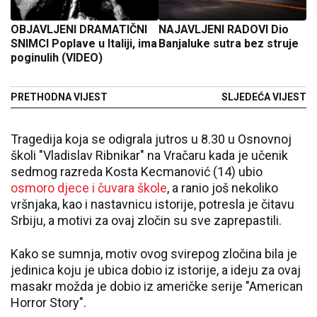
OBJAVLJENI DRAMATIČNI
NAJAVLJENI RADOVI Dio
SNIMCI Poplave u Italiji, ima
Banjaluke sutra bez struje
poginulih (VIDEO)
PRETHODNA VIJEST
SLJEDEĆA VIJEST
Tragedija koja se odigrala jutros u 8.30 u Osnovnoj
školi "Vladislav Ribnikar" na Vračaru kada je učenik
sedmog razreda Kosta Kecmanović (14) ubio
osmoro djece i čuvara škole
, a ranio još nekoliko
vršnjaka, kao i nastavnicu istorije, potresla je čitavu
Srbiju, a motivi za ovaj zločin su sve zaprepastili.
Kako se sumnja, motiv ovog svirepog zločina bila je
jedinica koju je ubica dobio iz istorije, a ideju za ovaj
masakr možda je dobio iz američke serije "American
Horror Story".