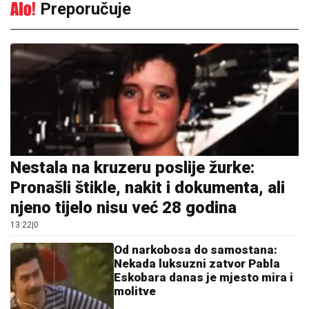
Preporučuje
Nestala na kruzeru poslije žurke:
Pronašli štikle, nakit i dokumenta, ali
njeno tijelo nisu već 28 godina
13:22
|
0
Od narkobosa do samostana:
Nekada luksuzni zatvor Pabla
Eskobara danas je mjesto mira i
molitve