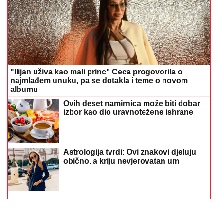
"Ilijan uživa kao mali princ" Ceca progovorila o
najmlađem unuku, pa se dotakla i teme o novom
albumu
Ovih deset namirnica može biti dobar
izbor kao dio uravnotežene ishrane
Astrologija tvrdi: Ovi znakovi djeluju
obično, a kriju nevjerovatan um