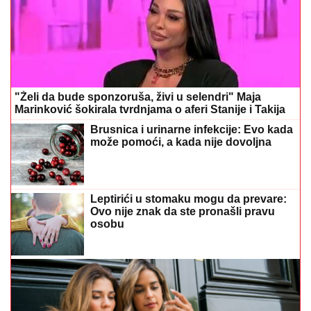
"Želi da bude sponzoruša, živi u selendri" Maja
Marinković šokirala tvrdnjama o aferi Stanije i Takija
Brusnica i urinarne infekcije: Evo kada
može pomoći, a kada nije dovoljna
Leptirići u stomaku mogu da prevare:
Ovo nije znak da ste pronašli pravu
osobu