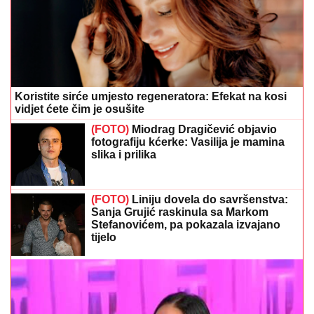
Koristite sirće umjesto regeneratora: Efekat na kosi
vidjet ćete čim je osušite
(FOTO)
Miodrag Dragičević objavio
fotografiju kćerke: Vasilija je mamina
slika i prilika
(FOTO)
Liniju dovela do savršenstva:
Sanja Grujić raskinula sa Markom
Stefanovićem, pa pokazala izvajano
tijelo