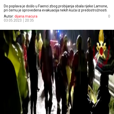
Do poplava je došlo u Faenci zbog probijanja obala rijeke Lamone,
pri čemu je sprovedena evakuacija nekih kuća iz predostrožnosti.
Autor:
dijana.macura
0
03.05.2023.
20:35