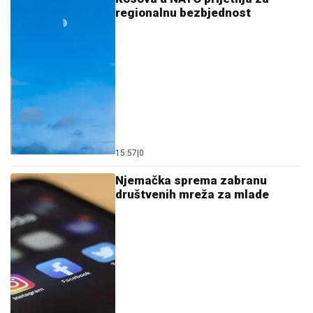
regionalnu bezbjednost
15:57
|
0
Njemačka sprema zabranu
društvenih mreža za mlade