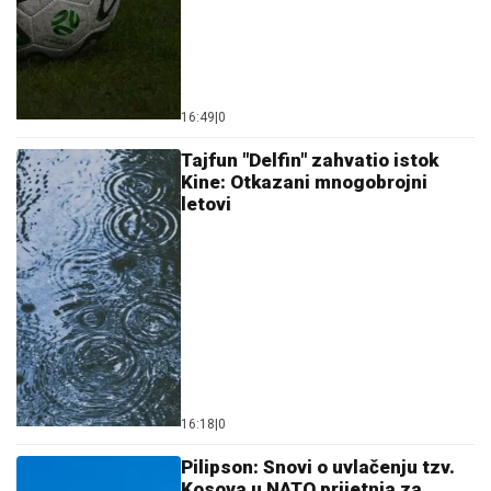
16:49
|
0
Tajfun "Delfin" zahvatio istok
Kine: Otkazani mnogobrojni
letovi
16:18
|
0
Pilipson: Snovi o uvlačenju tzv.
Kosova u NATO prijetnja za