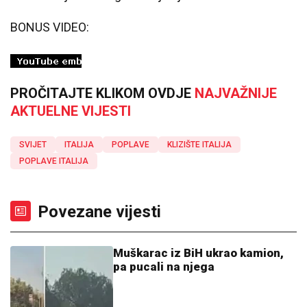
BONUS VIDEO:
PROČITAJTE KLIKOM OVDJE
NAJVAŽNIJE
AKTUELNE VIJESTI
SVIJET
ITALIJA
POPLAVE
KLIZIŠTE ITALIJA
POPLAVE ITALIJA
Povezane vijesti
Muškarac iz BiH ukrao kamion,
pa pucali na njega