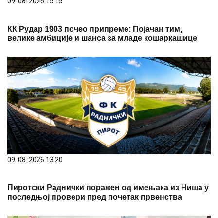
09. 08. 2026 15:15
КК Рудар 1903 почео припреме: Појачан тим,
велике амбиције и шанса за младе кошаркашице
09. 08. 2026 13:20
Пиротски Раднички поражен од имењака из Ниша у
последњој провери пред почетак првенства