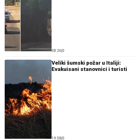
08:26
|
0
Veliki šumski požar u Italiji:
Evakuisani stanovnici i turisti
19:58
|
0