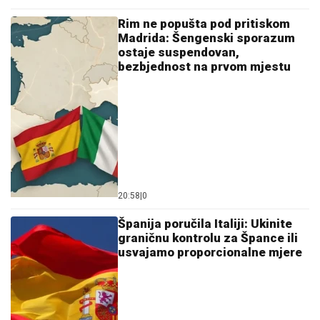
Rim ne popušta pod pritiskom
Madrida: Šengenski sporazum
ostaje suspendovan,
bezbjednost na prvom mjestu
20:58
|
0
Španija poručila Italiji: Ukinite
graničnu kontrolu za Špance ili
usvajamo proporcionalne mjere