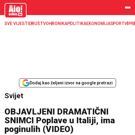
aloonline.b
a
SVE VIJESTI
DRUŠTVO
HRONIKA
POLITIKA
EKONOMIJA
SPORT
VIP
R
Dodaj kao željeni izvor na google pretrazi
Svijet
OBJAVLJENI DRAMATIČNI
SNIMCI Poplave u Italiji, ima
poginulih (VIDEO)