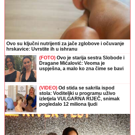
Ovo su ključni nutrijenti za jače zglobove i očuvanje
hrskavice: Uvrstite ih u ishranu
(FOTO)
Ovo je starija sestra Slobode i
Dragane Mićalović: Veoma je
uspješna, a malo ko zna čime se bavi
(VIDEO)
Od stida se sakrila ispod
stola: Voditeljki u programu uživo
izletjela VULGARNA RIJEČ, snimak
pogledalo 12 miliona ljudi