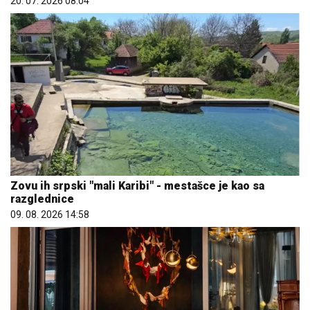
20. 07. 2026 08:04
Zovu ih srpski "mali Karibi" - mestašce je kao sa
razglednice
09. 08. 2026 14:58