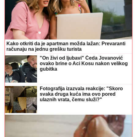
Kako otkriti da je apartman možda lažan: Prevaranti
računaju na jednu grešku turista
"On živi od ljubavi" Čeda Jovanović
ovako brine o Aci Kosu nakon velikog
gubitka
Fotografija izazvala reakcije: "Skoro
svaka druga kuća ima ovo pored
ulaznih vrata, čemu služi?"