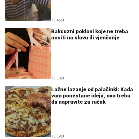
13:46
|
0
Baksuzni pokloni koje ne treba
nositi na slavu ili vjenčanje
13:30
|
0
Lažne lazanje od palačinki: Kada
vam ponestane ideja, ovo treba
da napravite za ručak
13:39
|
0