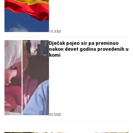
15:33
|
0
Dječak pojeo sir pa preminuo
nakon devet godina provedenih u
komi
20:50
|
0