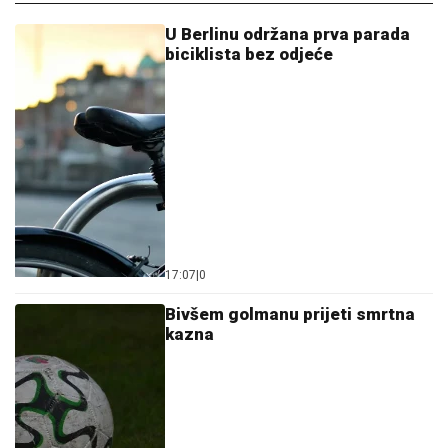
U Berlinu održana prva parada
biciklista bez odjeće
17:07
|
0
Bivšem golmanu prijeti smrtna
kazna