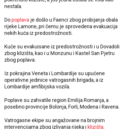
nestala.
Do
poplava
je došlo u Faenci zbog probijanja obala
rijeke Lamone, pri čemu je sprovedena evakuacija
nekih kuća iz predostrožnosti.
Kuće su evakuisane iz predostrožnosti i u Dovadoli
zbog klizišta, kao i u Monzunu i Kastel San Pjetru
zbog poplava.
Iz pokrajina Veneta i Lombardije su upućene
operativne jedinice vatrogasnih brigada, a iz
Lombardije amfibijska vozila.
Poplave su zahvatile region Emilija Romanja, a
posebno provincije Bolonja, Forli, Modena i Ravena.
Vatrogasne ekipe su angažovane na brojnim
intervencijama zbog izlivanja rijeka i
klizišta.