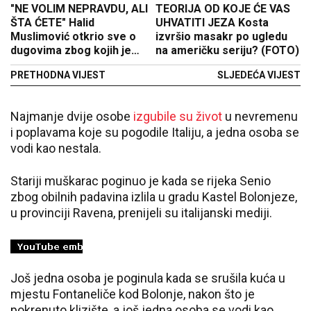
"NE VOLIM NEPRAVDU, ALI
TEORIJA OD KOJE ĆE VAS
ŠTA ĆETE" Halid
UHVATITI JEZA Kosta
Muslimović otkrio sve o
izvršio masakr po ugledu
dugovima zbog kojih je
na američku seriju? (FOTO)
završio na sudu
PRETHODNA VIJEST
SLJEDEĆA VIJEST
Najmanje dvije osobe
izgubile su život
u nevremenu
i poplavama koje su pogodile Italiju, a jedna osoba se
vodi kao nestala.
Stariji muškarac poginuo je kada se rijeka Senio
zbog obilnih padavina izlila u gradu Kastel Bolonjeze,
u provinciji Ravena, prenijeli su italijanski mediji.
Јoš jedna osoba je poginula kada se srušila kuća u
mjestu Fontaneliče kod Bolonje, nakon što je
pokrenuto klizište, a još jedna osoba se vodi kao