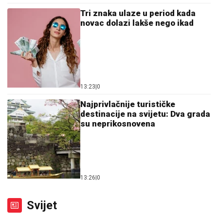
Tri znaka ulaze u period kada
novac dolazi lakše nego ikad
13:23
|
0
Najprivlačnije turističke
destinacije na svijetu: Dva grada
su neprikosnovena
13:26
|
0
Svijet