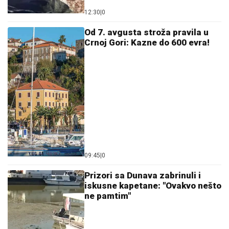
12:30
|
0
Od 7. avgusta stroža pravila u
Crnoj Gori: Kazne do 600 evra!
09:45
|
0
Prizori sa Dunava zabrinuli i
iskusne kapetane: "Ovakvo nešto
ne pamtim"