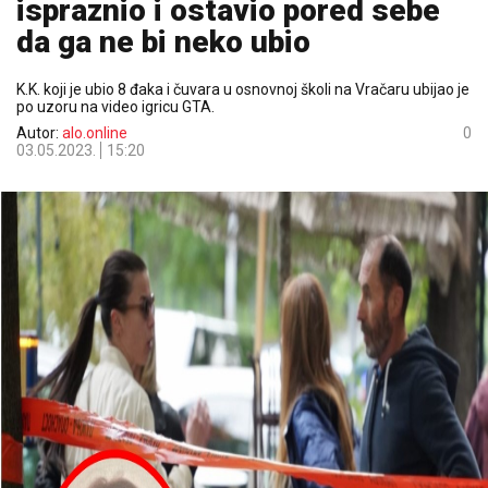
ispraznio i ostavio pored sebe
da ga ne bi neko ubio
K.K. koji je ubio 8 đaka i čuvara u osnovnoj školi na Vračaru ubijao je
po uzoru na video igricu GTA.
Autor:
alo.online
0
03.05.2023.
15:20