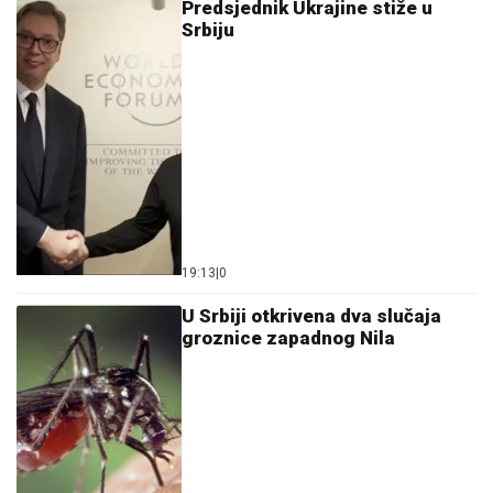
Predsjednik Ukrajine stiže u
Srbiju
19:13
|
0
U Srbiji otkrivena dva slučaja
groznice zapadnog Nila