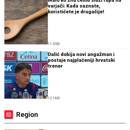
Malo ko zna čemu služi rupa na
varjači: Kada saznate,
koristićete je drugačije!
11:59
|
0
Dalić dobija novi angažman i
postaje najplaćeniji hrvatski
trener
12:16
|
0
Region