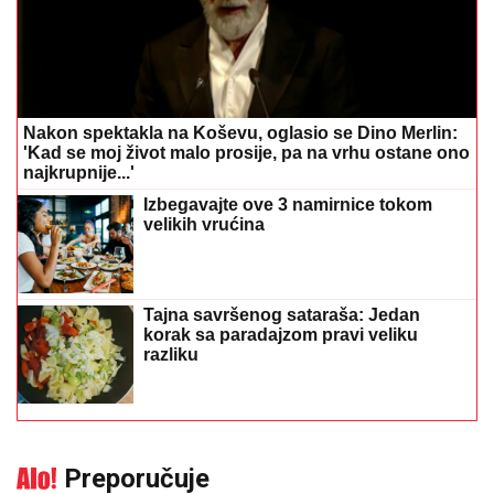
Nakon spektakla na Koševu, oglasio se Dino Merlin:
'Kad se moj život malo prosije, pa na vrhu ostane ono
najkrupnije...'
Izbegavajte ove 3 namirnice tokom
velikih vrućina
Tajna savršenog sataraša: Jedan
korak sa paradajzom pravi veliku
razliku
Preporučuje