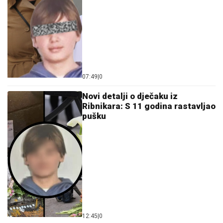
07:49
|
0
Novi detalji o d‌ječaku iz
Ribnikara: S 11 godina rastavljao
pušku
12:45
|
0