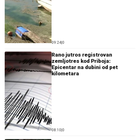
09:24
|
0
Rano jutros registrovan
zemljotres kod Priboja:
Epicentar na dubini od pet
kilometara
08:10
|
0