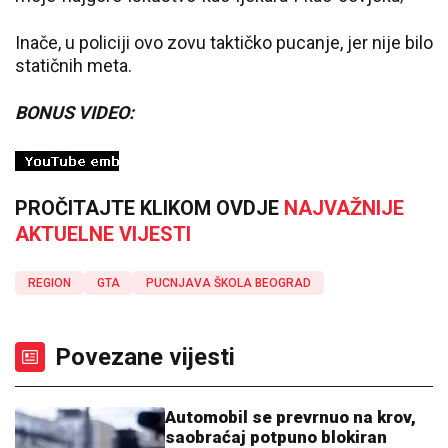
Inače, u policiji ovo zovu taktičko pucanje, jer nije bilo
statičnih meta.
BONUS VIDEO:
PROČITAJTE KLIKOM OVDJE
NAJVAŽNIJE
AKTUELNE VIJESTI
REGION
GTA
PUCNJAVA ŠKOLA BEOGRAD
Povezane vijesti
Automobil se prevrnuo na krov,
saobraćaj potpuno blokiran