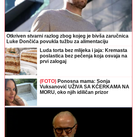
Otkriven stvarni razlog zbog kojeg je bivša zaručnica
Luke Dončića povukla tužbu za alimentaciju
Luda torta bez mlijeka i jaja: Kremasta
poslastica bez pečenja koja osvaja na
prvi zalogaj
(FOTO)
Ponosna mama: Sonja
Vuksanović UŽIVA SA KĆERKAMA NA
MORU, oko njih idiličan prizor