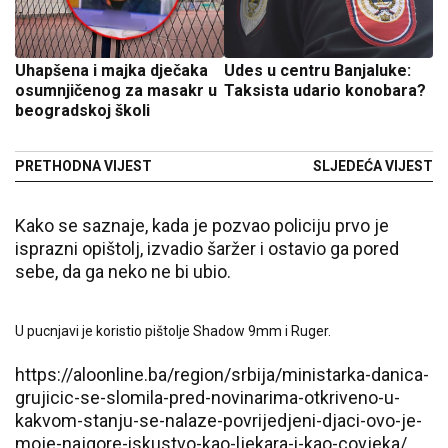
Uhapšena i majka dječaka
Udes u centru Banjaluke:
osumnjičenog za masakr u
Taksista udario konobara?
beogradskoj školi
PRETHODNA VIJEST
SLJEDEĆA VIJEST
Kako se saznaje, kada je pozvao policiju prvo je
isprazni opištolj, izvadio šaržer i ostavio ga pored
sebe, da ga neko ne bi ubio.
U pucnjavi je koristio pištolje Shadow 9mm i Ruger.
https://aloonline.ba/region/srbija/ministarka-danica-
grujicic-se-slomila-pred-novinarima-otkriveno-u-
kakvom-stanju-se-nalaze-povrijedjeni-djaci-ovo-je-
moje-najgore-iskustvo-kao-ljekara-i-kao-covjeka/