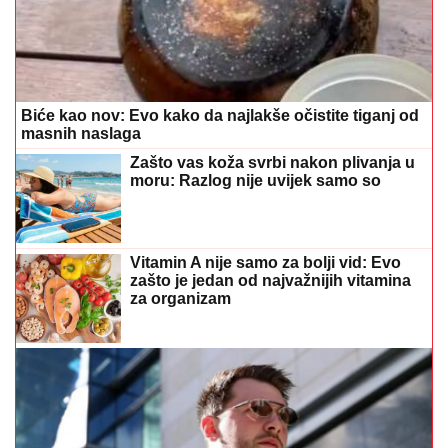
Biće kao nov: Evo kako da najlakše očistite tiganj od
masnih naslaga
Zašto vas koža svrbi nakon plivanja u
moru: Razlog nije uvijek samo so
Vitamin A nije samo za bolji vid: Evo
zašto je jedan od najvažnijih vitamina
za organizam