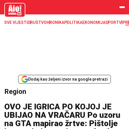
aloonline.b
a
SVE VIJESTI
DRUŠTVO
HRONIKA
POLITIKA
EKONOMIJA
SPORT
VIP
R
Dodaj kao željeni izvor na google pretrazi
Region
OVO JE IGRICA PO KOJOJ JE
UBIJAO NA VRAČARU Po uzoru
na GTA mapirao žrtve: Pištolje