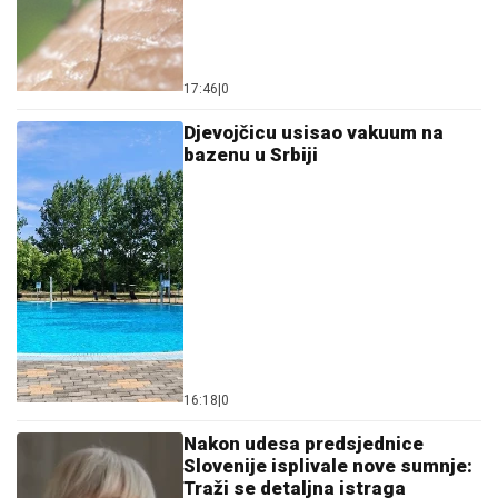
17:46
|
0
Djevojčicu usisao vakuum na
bazenu u Srbiji
16:18
|
0
Nakon udesa predsjednice
Slovenije isplivale nove sumnje:
Traži se detaljna istraga