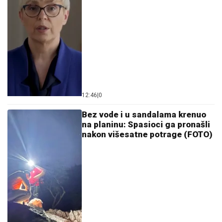
12:46
|
0
Bez vode i u sandalama krenuo
na planinu: Spasioci ga pronašli
nakon višesatne potrage (FOTO)