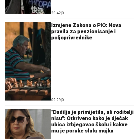
20:42
|
0
Izmjene Zakona o PIO: Nova
pravila za penzionisanje i
poljoprivrednike
09:29
|
0
"Dadilja je primijetila, ali roditelji
nisu": Otkriveno kako je dječak
ubica izbjegavao školu i kakve
mu je poruke slala majka