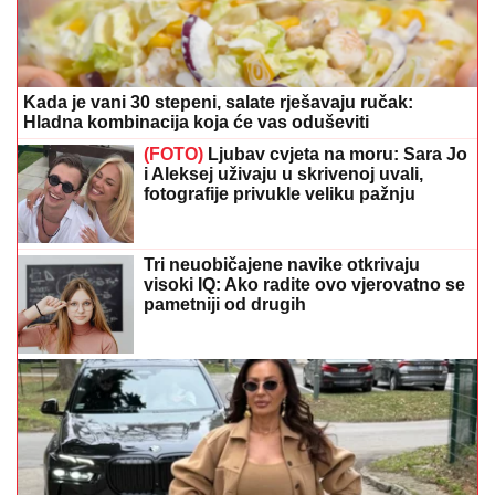
Kada je vani 30 stepeni, salate rješavaju ručak:
Hladna kombinacija koja će vas oduševiti
(FOTO)
Ljubav cvjeta na moru: Sara Jo
i Aleksej uživaju u skrivenoj uvali,
fotografije privukle veliku pažnju
Tri neuobičajene navike otkrivaju
visoki IQ: Ako radite ovo vjerovatno se
pametniji od drugih