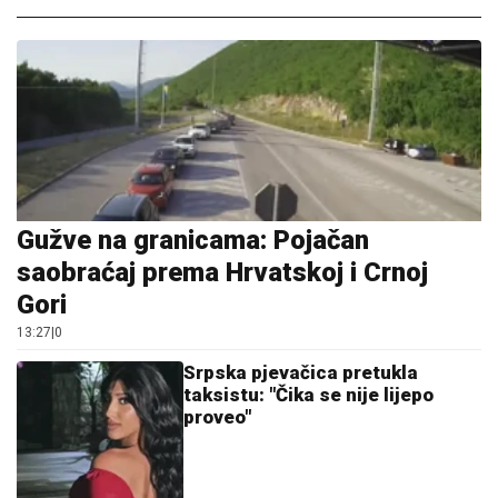
Gužve na granicama: Pojačan
saobraćaj prema Hrvatskoj i Crnoj
Gori
13:27
|
0
Srpska pjevačica pretukla
taksistu: "Čika se nije lijepo
proveo"