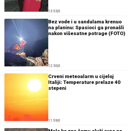
13:53
|
0
Bez vode i u sandalama krenuo
na planinu: Spasioci ga pronašli
nakon višesatne potrage (FOTO)
12:30
|
0
Crveni meteoalarm u cijeloj
Italiji: Temperature prelaze 40
stepeni
11:59
|
0