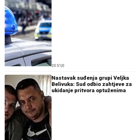
20:51
|
0
Nastavak suđenja grupi Veljka
Belivuka: Sud odbio zahtjeve za
ukidanje pritvora optuženima