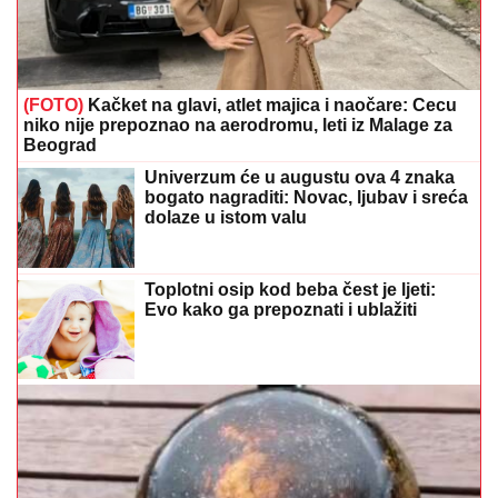
(FOTO)
Kačket na glavi, atlet majica i naočare: Cecu
niko nije prepoznao na aerodromu, leti iz Malage za
Beograd
Univerzum će u augustu ova 4 znaka
bogato nagraditi: Novac, ljubav i sreća
dolaze u istom valu
Toplotni osip kod beba čest je ljeti:
Evo kako ga prepoznati i ublažiti