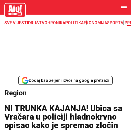
aloonline.b
a
SVE VIJESTI
DRUŠTVO
HRONIKA
POLITIKA
EKONOMIJA
SPORT
VIP
R
Dodaj kao željeni izvor na google pretrazi
Region
NI TRUNKA KAJANJA! Ubica sa
Vračara u policiji hladnokrvno
opisao kako je spremao zločin