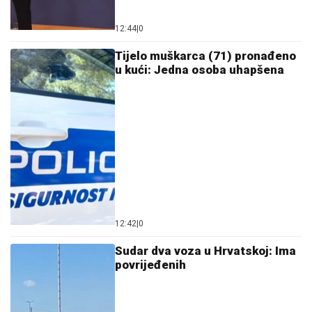
12:44
|
0
Tijelo muškarca (71) pronađeno
u kući: Jedna osoba uhapšena
12:42
|
0
Sudar dva voza u Hrvatskoj: Ima
povrijeđenih