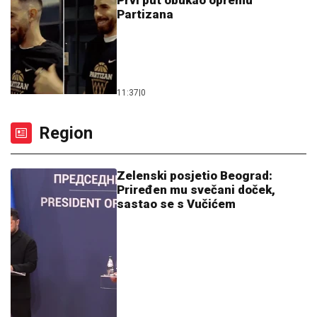
Prvi put obukao opremu
Partizana
11:37
|
0
Region
Zelenski posjetio Beograd:
Priređen mu svečani doček,
sastao se s Vučićem