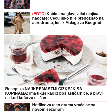
(FOTO)
Kačket na glavi, atlet majica i
naočare: Cecu niko nije prepoznao na
aerodromu, leti iz Malage za Beograd
Recept za NAJKREMASTIJI ČIZKEJK SA
KUPINAMA: Ima ukus kao iz poslastičarnice, a pravi
se kod kuće za tili čas
Netflixova teen drama vraća se sa
novom sezonom