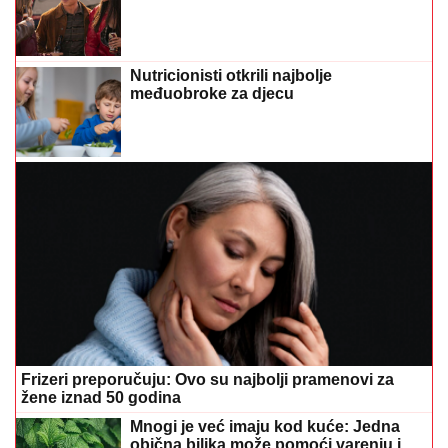
Nutricionisti otkrili najbolje
međuobroke za djecu
Frizeri preporučuju: Ovo su najbolji pramenovi za
žene iznad 50 godina
Mnogi je već imaju kod kuće: Jedna
obična biljka može pomoći varenju i