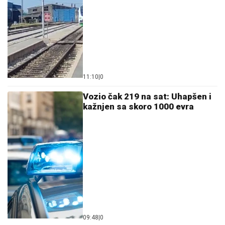
11:10
|
0
Vozio čak 219 na sat: Uhapšen i
kažnjen sa skoro 1000 evra
09:48
|
0