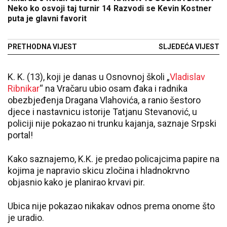
Neko ko osvoji taj turnir 14
Razvodi se Kevin Kostner
puta je glavni favorit
PRETHODNA VIJEST
SLJEDEĆA VIJEST
K. K. (13), koji je danas u Osnovnoj školi „
Vladislav
Ribnikar
“ na Vračaru ubio osam đaka i radnika
obezbjeđenja Dragana Vlahovića, a ranio šestoro
djece i nastavnicu istorije Tatjanu Stevanović, u
policiji nije pokazao ni trunku kajanja, saznaje Srpski
portal!
Kako saznajemo, K.K. je predao policajcima papire na
kojima je napravio skicu zločina i hladnokrvno
objasnio kako je planirao krvavi pir.
Ubica nije pokazao nikakav odnos prema onome što
je uradio.