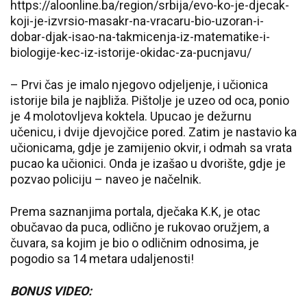
https://aloonline.ba/region/srbija/evo-ko-je-djecak-
koji-je-izvrsio-masakr-na-vracaru-bio-uzoran-i-
dobar-djak-isao-na-takmicenja-iz-matematike-i-
biologije-kec-iz-istorije-okidac-za-pucnjavu/
– Prvi čas je imalo njegovo odjeljenje, i učionica
istorije bila je najbliža. Pištolje je uzeo od oca, ponio
je 4 molotovljeva koktela. Upucao je dežurnu
učenicu, i dvije djevojčice pored. Zatim je nastavio ka
učionicama, gdje je zamijenio okvir, i odmah sa vrata
pucao ka učionici. Onda je izašao u dvorište, gdje je
pozvao policiju – naveo je načelnik.
Prema saznanjima portala, dječaka K.K, je otac
obučavao da puca, odlično je rukovao oružjem, a
čuvara, sa kojim je bio o odličnim odnosima, je
pogodio sa 14 metara udaljenosti!
BONUS VIDEO: