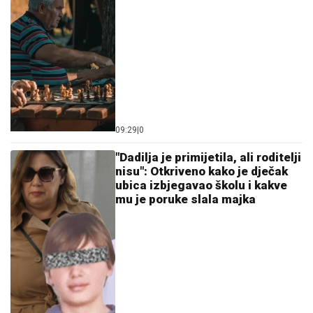
09:29
|
0
"Dadilja je primijetila, ali roditelji
nisu": Otkriveno kako je dječak
ubica izbjegavao školu i kakve
mu je poruke slala majka