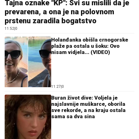
Tajna oznake "KP": Svi su mislili da je
prevarena, a ona je na polovnom
prstenu zaradila bogatstvo
11:52
|
0
Holanđanka obišla crnogorske
plaže pa ostala u šoku: Ovo
nisam vidjela... (VIDEO)
11:27
|
0
Buran život dive: Voljela je
najslavnije muškarce, oborila
sve rekorde, a na kraju ostala
sama sa dva sina