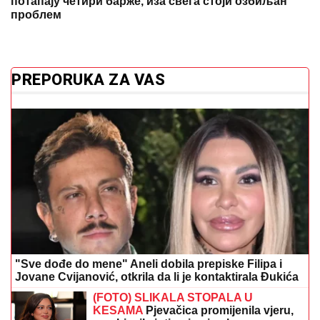
потапају четири барже, иза свега стоји озбиљан
проблем
PREPORUKA ZA VAS
"Sve dođe do mene" Aneli dobila prepiske Filipa i
Jovane Cvijanović, otkrila da li je kontaktirala Đukića
(FOTO) SLIKALA STOPALA U
KESAMA
Pjevačica promijenila vjeru,