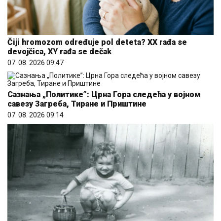
Čiji hromozom određuje pol deteta? XX rađa se
devojčica, XY rađa se dečak
07. 08. 2026 09:47
Сазнања „Политике”: Црна Гора следећа у војном
савезу Загреба, Тиране и Приштине
07. 08. 2026 09:14