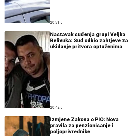
20:51
|
0
Nastavak suđenja grupi Veljka
Belivuka: Sud odbio zahtjeve za
ukidanje pritvora optuženima
20:42
|
0
Izmjene Zakona o PIO: Nova
pravila za penzionisanje i
poljoprivrednike