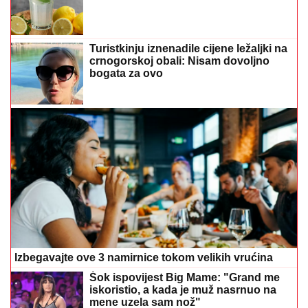
Turistkinju iznenadile cijene ležaljki na
crnogorskoj obali: Nisam dovoljno
bogata za ovo
Izbegavajte ove 3 namirnice tokom velikih vrućina
Šok ispovijest Big Mame: "Grand me
iskoristio, a kada je muž nasrnuo na
mene uzela sam nož"