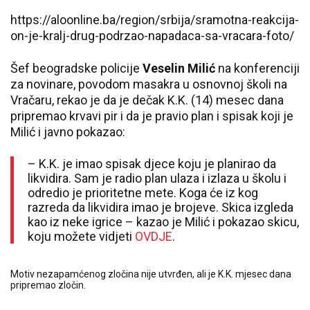
https://aloonline.ba/region/srbija/sramotna-reakcija-
on-je-kralj-drug-podrzao-napadaca-sa-vracara-foto/
Šef beogradske policije
Veselin Milić
na konferenciji
za novinare, povodom masakra u osnovnoj školi na
Vračaru, rekao je da je dečak K.K. (14) mesec dana
pripremao krvavi pir i da je pravio plan i spisak koji je
Milić i javno pokazao:
– K.K. je imao spisak djece koju je planirao da
likvidira. Sam je radio plan ulaza i izlaza u školu i
odredio je prioritetne mete. Koga će iz kog
razreda da likvidira imao je brojeve. Skica izgleda
kao iz neke igrice – kazao je Milić i pokazao skicu,
koju možete vidjeti
OVDJE
.
Motiv nezapamćenog zločina nije utvrđen, ali je K.K. mjesec dana
pripremao zločin.