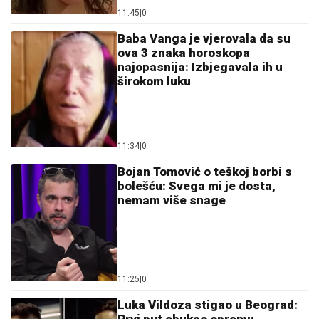
11:45
|
0
Baba Vanga je vjerovala da su
ova 3 znaka horoskopa
najopasnija: Izbjegavala ih u
širokom luku
11:34
|
0
Bojan Tomović o teškoj borbi s
bolešću: Svega mi je dosta,
nemam više snage
11:25
|
0
Luka Vildoza stigao u Beograd: