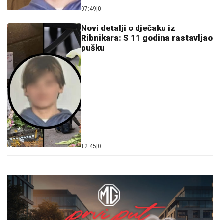
07:49
|
0
Novi detalji o d‌ječaku iz
Ribnikara: S 11 godina rastavljao
pušku
12:45
|
0