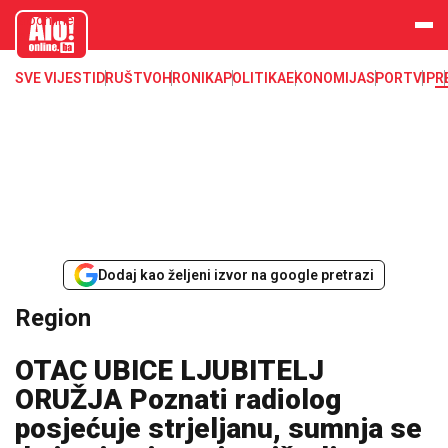
aloonline.b
a
SVE VIJESTI
DRUŠTVO
HRONIKA
POLITIKA
EKONOMIJA
SPORT
VIP
R
Dodaj kao željeni izvor na google pretrazi
Region
OTAC UBICE LJUBITELJ
ORUŽJA Poznati radiolog
posjećuje strjeljanu, sumnja se