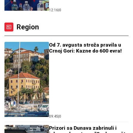
12:16
|
0
Region
Od 7. avgusta stroža pravila u
Crnoj Gori: Kazne do 600 evra!
09:45
|
0
Prizori sa Dunava zabrinuli i