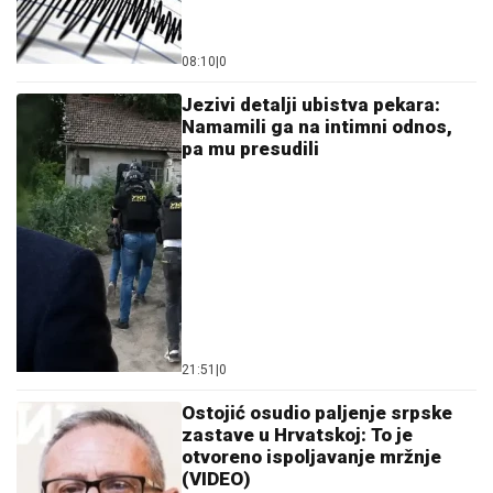
08:10
|
0
Jezivi detalji ubistva pekara:
Namamili ga na intimni odnos,
pa mu presudili
21:51
|
0
Ostojić osudio paljenje srpske
zastave u Hrvatskoj: To je
otvoreno ispoljavanje mržnje
(VIDEO)