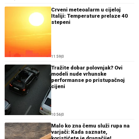
Crveni meteoalarm u cijeloj
Italiji: Temperature prelaze 40
stepeni
11:59
|
0
Tražite dobar polovnjak? Ovi
modeli nude vrhunske
performanse po pristupačnoj
cijeni
10:56
|
0
Malo ko zna čemu služi rupa na
varjači: Kada saznate,
koristićete je drugačije!