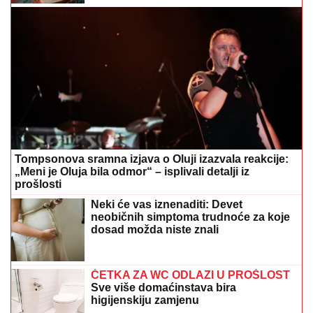
Tompsonova sramna izjava o Oluji izazvala reakcije:
„Meni je Oluja bila odmor“ – isplivali detalji iz
prošlosti
Neki će vas iznenaditi: Devet
neobičnih simptoma trudnoće za koje
dosad možda niste znali
ČETKA ZA WC ODLAZI U PROŠLOST
Sve više domaćinstava bira
higijenskiju zamjenu