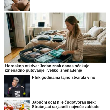
Horoskop otkriva: Jedan znak danas očekuje
iznenadno putovanje i veliko iznenađenje
P!nk godinama tajno stvarala vino
Jabučni ocat nije čudotvoran lijek:
Stručnjaci razjasnili najveće zablude