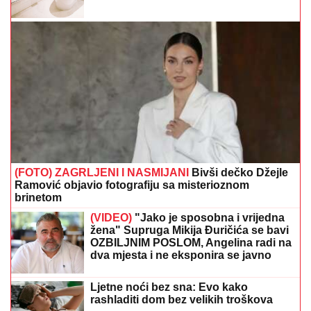
(FOTO) ZAGRLJENI I NASMIJANI
Bivši dečko Džejle
Ramović objavio fotografiju sa misterioznom
brinetom
(VIDEO)
"Jako je sposobna i vrijedna
žena" Supruga Mikija Đuričića se bavi
OZBILJNIM POSLOM, Angelina radi na
dva mjesta i ne eksponira se javno
Ljetne noći bez sna: Evo kako
rashladiti dom bez velikih troškova