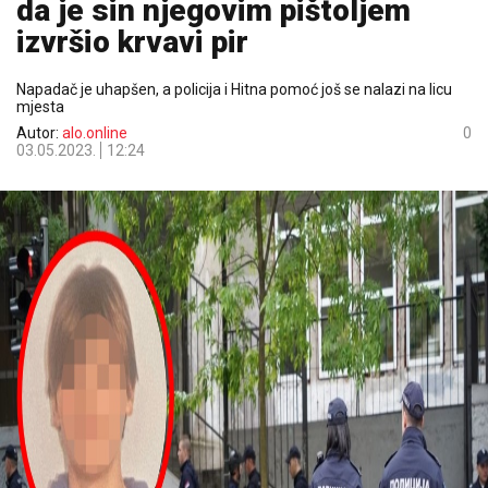
da je sin njegovim pištoljem
izvršio krvavi pir
Napadač je uhapšen, a policija i Hitna pomoć još se nalazi na licu
mjesta
Autor:
alo.online
0
03.05.2023.
12:24