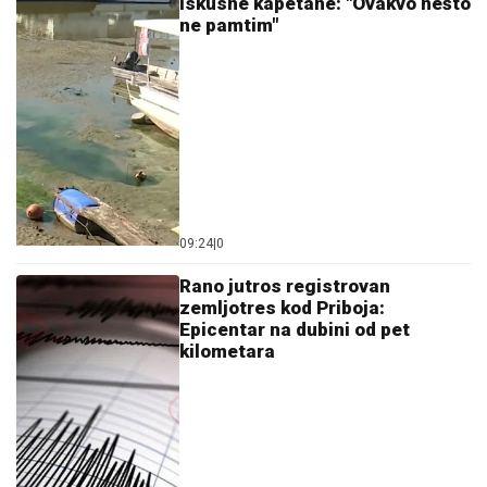
iskusne kapetane: "Ovakvo nešto
ne pamtim"
09:24
|
0
Rano jutros registrovan
zemljotres kod Priboja:
Epicentar na dubini od pet
kilometara