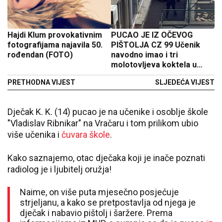
Hajdi Klum provokativnim
PUCAO JE IZ OČEVOG
fotografijama najavila 50.
PIŠTOLJA CZ 99 Učenik
rođendan (FOTO)
navodno imao i tri
molotovljeva koktela u
rancu, novi detalji masakra
PRETHODNA VIJEST
SLJEDEĆA VIJEST
na Vračaru
Dječak K. K. (14) pucao je na učenike i osoblje škole
"Vladislav Ribnikar" na Vračaru i tom prilikom ubio
više učenika i
čuvara škole
.
Kako saznajemo, otac dječaka koji je inače poznati
radiolog je i ljubitelj oružja!
Naime, on više puta mjesečno posjećuje
strjeljanu, a kako se pretpostavlja od njega je
dječak i nabavio pištolj i šaržere. Prema