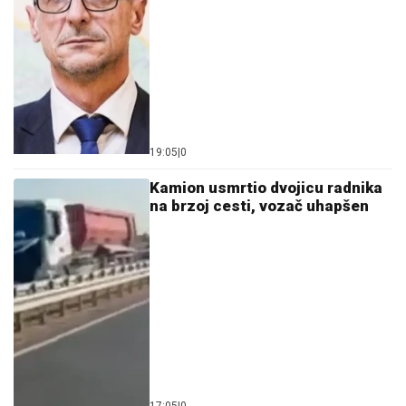
19:05
|
0
Kamion usmrtio dvojicu radnika
na brzoj cesti, vozač uhapšen