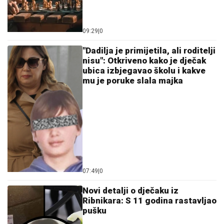
09:29
|
0
"Dadilja je primijetila, ali roditelji
nisu": Otkriveno kako je dječak
ubica izbjegavao školu i kakve
mu je poruke slala majka
07:49
|
0
Novi detalji o d‌ječaku iz
Ribnikara: S 11 godina rastavljao
pušku