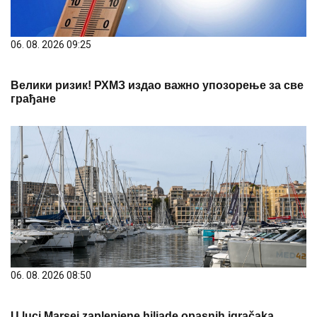
06. 08. 2026 09:25
Велики ризик! РХМЗ издао важно упозорење за све
грађане
06. 08. 2026 08:50
U luci Marsej zaplenjene hiljade opasnih igračaka