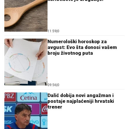
11:59
|
0
Numerološki horoskop za
avgust: Evo šta donosi vašem
broju životnog puta
09:56
|
0
Dalić dobija novi angažman i
postaje najplaćeniji hrvatski
trener