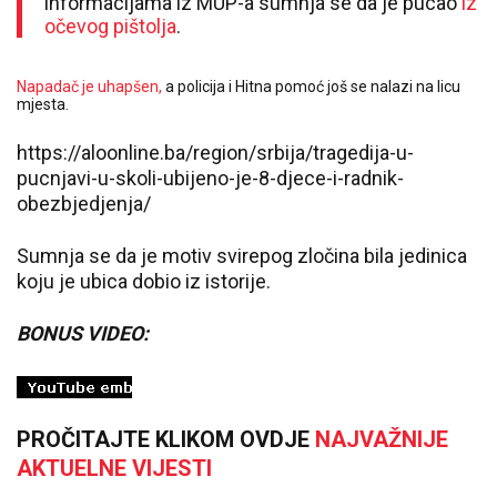
informacijama iz MUP-a sumnja se da je pucao
iz
očevog pištolja
.
Napadač je uhapšen,
a policija i Hitna pomoć još se nalazi na licu
mjesta.
https://aloonline.ba/region/srbija/tragedija-u-
pucnjavi-u-skoli-ubijeno-je-8-djece-i-radnik-
obezbjedjenja/
Sumnja se da je motiv svirepog zločina bila jedinica
koju je ubica dobio iz istorije.
BONUS VIDEO:
PROČITAJTE KLIKOM OVDJE
NAJVAŽNIJE
AKTUELNE VIJESTI