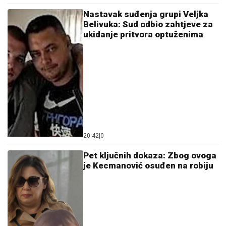
Nastavak suđenja grupi Veljka
Belivuka: Sud odbio zahtjeve za
ukidanje pritvora optuženima
20:42
|
0
Pet ključnih dokaza: Zbog ovoga
je Kecmanović osuđen na robiju