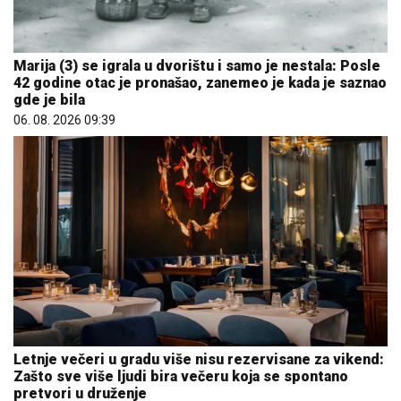
Marija (3) se igrala u dvorištu i samo je nestala: Posle
42 godine otac je pronašao, zanemeo je kada je saznao
gde je bila
06. 08. 2026 09:39
Letnje večeri u gradu više nisu rezervisane za vikend:
Zašto sve više ljudi bira večeru koja se spontano
pretvori u druženje