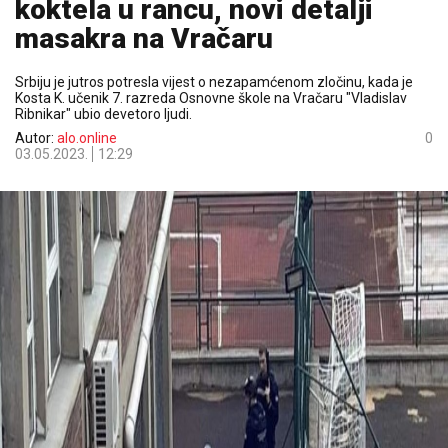
koktela u rancu, novi detalji
masakra na Vračaru
Srbiju je jutros potresla vijest o nezapamćenom zločinu, kada je
Kosta K. učenik 7. razreda Osnovne škole na Vračaru "Vladislav
Ribnikar" ubio devetoro ljudi.
Autor:
alo.online
0
03.05.2023.
12:29