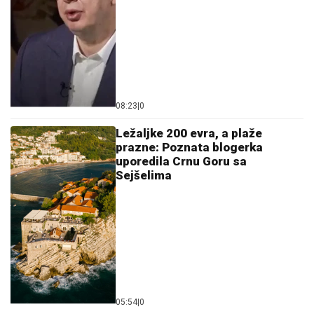
08:23
|
0
Ležaljke 200 evra, a plaže
prazne: Poznata blogerka
uporedila Crnu Goru sa
Sejšelima
05:54
|
0