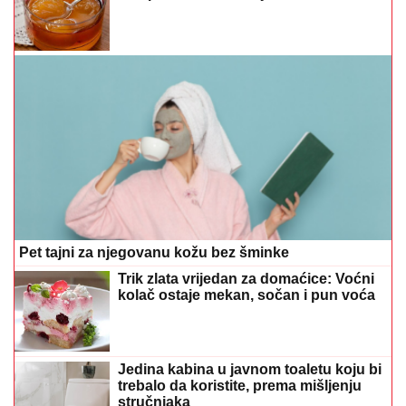
Pet tajni za njegovanu kožu bez šminke
Trik zlata vrijedan za domaćice: Voćni
kolač ostaje mekan, sočan i pun voća
Jedina kabina u javnom toaletu koju bi
trebalo da koristite, prema mišljenju
stručnjaka