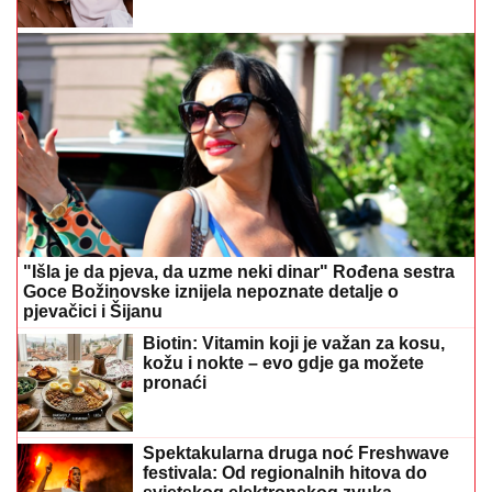
"Išla je da pjeva, da uzme neki dinar" Rođena sestra
Goce Božinovske iznijela nepoznate detalje o
pjevačici i Šijanu
Biotin: Vitamin koji je važan za kosu,
kožu i nokte – evo gdje ga možete
pronaći
Spektakularna druga noć Freshwave
festivala: Od regionalnih hitova do