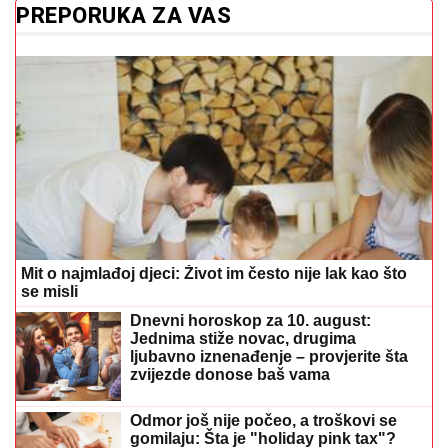
PREPORUKA ZA VAS
Mit o najmlađoj djeci: Život im često nije lak kao što
se misli
Dnevni horoskop za 10. august:
Jednima stiže novac, drugima
ljubavno iznenađenje – provjerite šta
zvijezde donose baš vama
Odmor još nije počeo, a troškovi se
gomilaju: Šta je "holiday pink tax"?