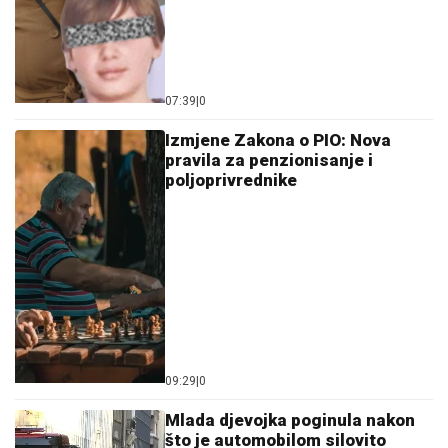
07:39
|
0
Izmjene Zakona o PIO: Nova
pravila za penzionisanje i
poljoprivrednike
09:29
|
0
Mlada djevojka poginula nakon
što je automobilom silovito