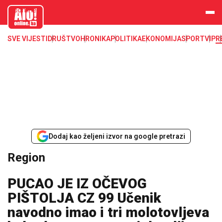
aloonline.b
a
SVE VIJESTI
DRUŠTVO
HRONIKA
POLITIKA
EKONOMIJA
SPORT
VIP
R
Dodaj kao željeni izvor na google pretrazi
Region
PUCAO JE IZ OČEVOG
PIŠTOLJA CZ 99 Učenik
navodno imao i tri molotovljeva