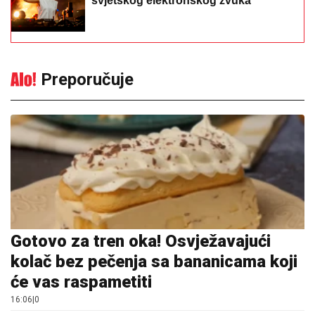
svjetskog elektronskog zvuka
Preporučuje
Gotovo za tren oka! Osvježavajući
kolač bez pečenja sa bananicama koji
će vas raspametiti
16:06
|
0