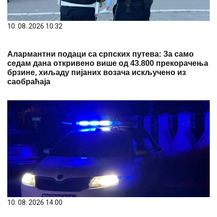
10. 08. 2026 10:32
Алармантни подаци са српских путева: За само
седам дана откривено више од 43.800 прекорачења
брзине, хиљаду пијаних возача искључено из
саобраћаја
10. 08. 2026 14:00