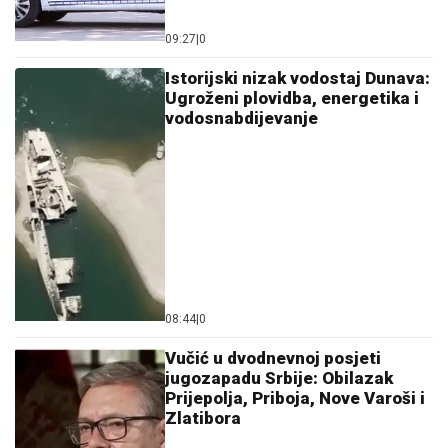
09:27
|
0
Istorijski nizak vodostaj Dunava:
Ugroženi plovidba, energetika i
vodosnabdijevanje
08:44
|
0
Vučić u dvodnevnoj posjeti
jugozapadu Srbije: Obilazak
Prijepolja, Priboja, Nove Varoši i
Zlatibora