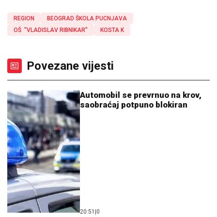
REGION
BEOGRAD ŠKOLA PUCNJAVA
OŠ "VLADISLAV RIBNIKAR"
KOSTA K
Povezane vijesti
Automobil se prevrnuo na krov,
saobraćaj potpuno blokiran
20:51
|
0