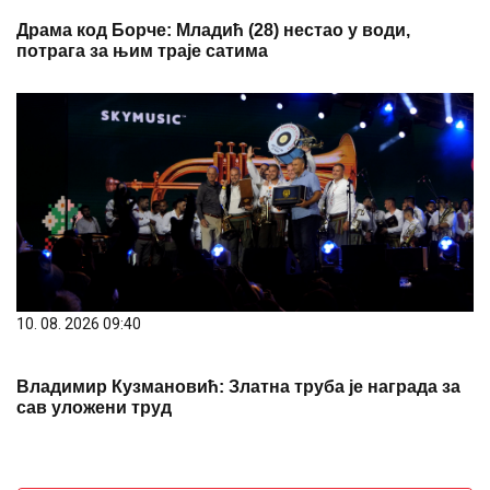
Драма код Борче: Младић (28) нестао у води,
потрага за њим траје сатима
10. 08. 2026 09:40
Владимир Кузмановић: Златна труба је награда за
сав уложени труд