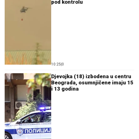
pod kontrolu
10:25
|
0
Djevojka (18) izbodena u centru
Beograda, osumnjičene imaju 15
i 13 godina