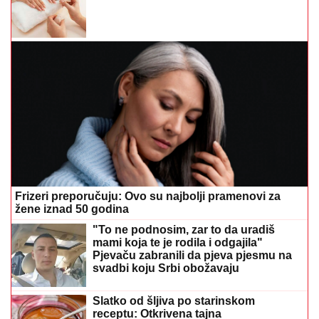
Frizeri preporučuju: Ovo su najbolji pramenovi za
žene iznad 50 godina
"To ne podnosim, zar to da uradiš
mami koja te je rodila i odgajila"
Pjevaču zabranili da pjeva pjesmu na
svadbi koju Srbi obožavaju
Slatko od šljiva po starinskom
receptu: Otkrivena tajna