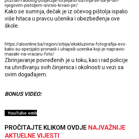
poznati-radiolog-posjecuje-strjeljanu-sumnja-se-da-je-sin-
njegovim-pistoljem-izvrsio-krvavi-pir/
Kako se sumnja, dečak je iz očevog pištolja ispalio
više hitaca u pravcu učenika i obezbeđenja ove
škole.
https://aloonline.ba/region/srbija/ekskluzivna-fotografija-evo-
kako-su-specijalci-pronasli-i-uhapsili-ucenika-koji-je-napravio-
masakr-na-vracaru-foto/
Zbrinjavanje povređenih je u toku, kao i rad policije
na utvrđivanju svih činjenica i okolnosti u vezi sa
ovim događajem.
BONUS VIDEO:
PROČITAJTE KLIKOM OVDJE
NAJVAŽNIJE
AKTUELNE VIJESTI