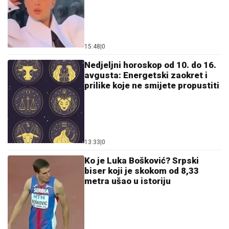
15:48
|
0
Nedjeljni horoskop od 10. do 16.
avgusta: Energetski zaokret i
prilike koje ne smijete propustiti
13:33
|
0
Ko je Luka Bošković? Srpski
biser koji je skokom od 8,33
metra ušao u istoriju