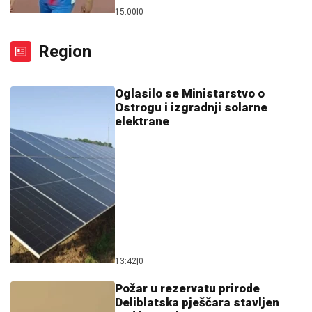
15:00
|
0
Region
Oglasilo se Ministarstvo o
Ostrogu i izgradnji solarne
elektrane
13:42
|
0
Požar u rezervatu prirode
Deliblatska pješčara stavljen