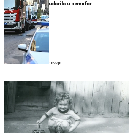
udarila u semafor
10:44
|
0