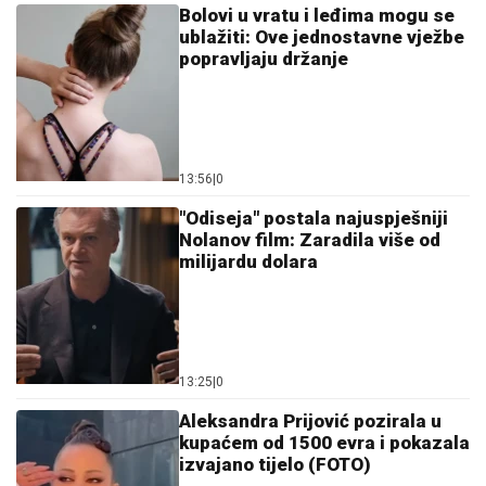
Bolovi u vratu i leđima mogu se
ublažiti: Ove jednostavne vježbe
popravljaju držanje
13:56
|
0
"Odiseja" postala najuspješniji
Nolanov film: Zaradila više od
milijardu dolara
13:25
|
0
Aleksandra Prijović pozirala u
kupaćem od 1500 evra i pokazala
izvajano tijelo (FOTO)