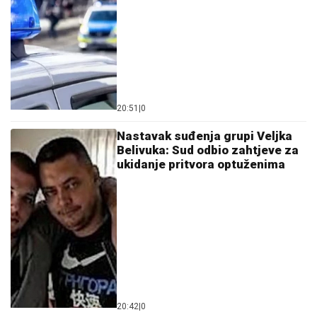
20:51
|
0
Nastavak suđenja grupi Veljka
Belivuka: Sud odbio zahtjeve za
ukidanje pritvora optuženima
20:42
|
0