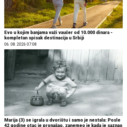
Evo u kojim banjama važi vaučer od 10.000 dinara -
kompletan spisak destinacija u Srbiji
06. 08. 2026 07:08
Marija (3) se igrala u dvorištu i samo je nestala: Posle
42 godine otac je pronašao, zanemeo je kada je saznao