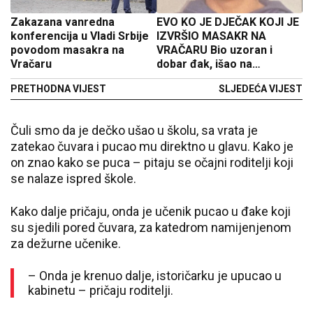
Zakazana vanredna
EVO KO JE DJEČAK KOJI JE
konferencija u Vladi Srbije
IZVRŠIO MASAKR NA
povodom masakra na
VRAČARU Bio uzoran i
Vračaru
dobar đak, išao na
takmičenja iz matematike i
PRETHODNA VIJEST
SLJEDEĆA VIJEST
biologije - Kec iz istorije
okidač za pucnjavu?
Čuli smo da je dečko ušao u školu, sa vrata je
zatekao čuvara i pucao mu direktno u glavu. Kako je
on znao kako se puca – pitaju se očajni roditelji koji
se nalaze ispred škole.
Kako dalje pričaju, onda je učenik pucao u đake koji
su sjedili pored čuvara, za katedrom namijenjenom
za dežurne učenike.
– Onda je krenuo dalje, istoričarku je upucao u
kabinetu – pričaju roditelji.