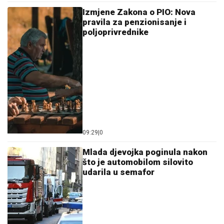
Izmjene Zakona o PIO: Nova
pravila za penzionisanje i
poljoprivrednike
09:29
|
0
Mlada djevojka poginula nakon
što je automobilom silovito
udarila u semafor