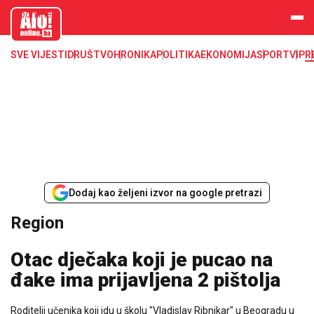
aloonline.b
a
SVE VIJESTI
DRUŠTVO
HRONIKA
POLITIKA
EKONOMIJA
SPORT
VIP
R
Dodaj kao željeni izvor na google pretrazi
Region
Otac dječaka koji je pucao na
đake ima prijavljena 2 pištolja
Roditelji učenika koji idu u školu "Vladislav Ribnikar" u Beogradu u