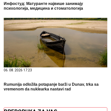
Инфостуд: Матуранте највише занимају
психологија, медицина и стоматологија
06. 08. 2026 17:23
Rumunija odložila potapanje barži u Dunav, trka sa
vremenom da nuklearka nastavi rad