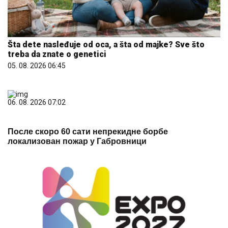
Šta dete nasleđuje od oca, a šta od majke? Sve što
treba da znate o genetici
05. 08. 2026 06:45
06. 08. 2026 07:02
После скоро 60 сати непрекидне борбе
локализован пожар у Габровници