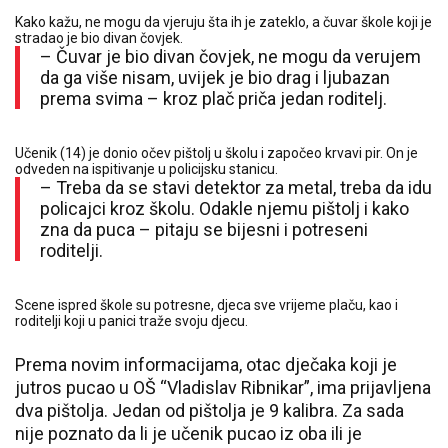
Kako kažu, ne mogu da vjeruju šta ih je zateklo, a čuvar škole koji je
stradao je bio divan čovjek.
– Čuvar je bio divan čovjek, ne mogu da verujem
da ga više nisam, uvijek je bio drag i ljubazan
prema svima – kroz plač priča jedan roditelj.
Učenik (14) je donio očev pištolj u školu i započeo krvavi pir. On je
odveden na ispitivanje u policijsku stanicu.
– Treba da se stavi detektor za metal, treba da idu
policajci kroz školu. Odakle njemu pištolj i kako
zna da puca – pitaju se bijesni i potreseni
roditelji.
Scene ispred škole su potresne, djeca sve vrijeme plaču, kao i
roditelji koji u panici traže svoju djecu.
Prema novim informacijama, otac dječaka koji je
jutros pucao u OŠ “Vladislav Ribnikar”, ima prijavljena
dva pištolja. Jedan od pištolja je 9 kalibra. Za sada
nije poznato da li je učenik pucao iz oba ili je