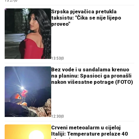
13:27
|
0
Srpska pjevačica pretukla
taksistu: "Čika se nije lijepo
proveo"
13:53
|
0
Bez vode i u sandalama krenuo
na planinu: Spasioci ga pronašli
nakon višesatne potrage (FOTO)
12:30
|
0
Crveni meteoalarm u cijeloj
Italiji: Temperature prelaze 40