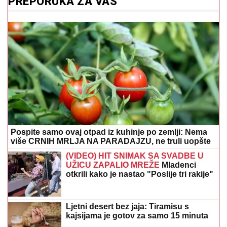
PREPORUKA ZA VAS
Pospite samo ovaj otpad iz kuhinje po zemlji: Nema
više CRNIH MRLJA NA PARADAJZU, ne truli uopšte
(VIDEO) HIT SNIMAK SA SVADBE U
UŽICU ZAPALIO MREŽE
Mladenci
otkrili kako je nastao "Poslije tri rakije"
Ljetni desert bez jaja: Tiramisu s
kajsijama je gotov za samo 15 minuta