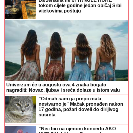
Da ženama ne bi TRNULE RUKE
tokom cijele godine jedan običaj Srbi
vijekovima poštuju
Univerzum će u augustu ova 4 znaka bogato
nagraditi: Novac, ljubav i sreća dolaze u istom valu
"Odmah sam ga prepoznala,
nestvarno je" Mačak pronađen nakon
17 godina, požari doveli do dirljivog
susreta
"Nisi bio na njenom koncertu AKO