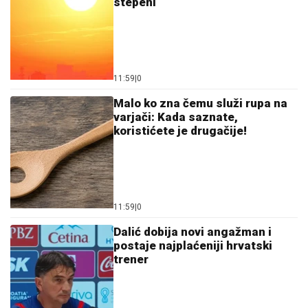
stepeni
11:59
|
0
Malo ko zna čemu služi rupa na
varjači: Kada saznate,
koristićete je drugačije!
11:59
|
0
Dalić dobija novi angažman i
postaje najplaćeniji hrvatski
trener