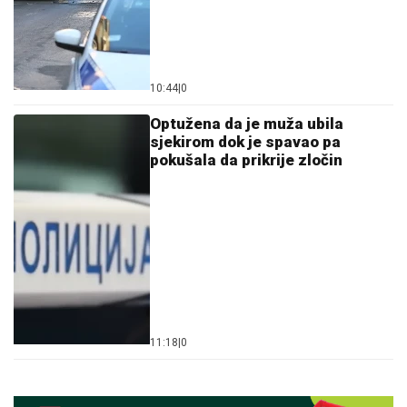
10:44
|
0
Optužena da je muža ubila
sjekirom dok je spavao pa
pokušala da prikrije zločin
11:18
|
0