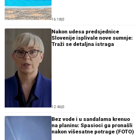
16:18
|
0
Nakon udesa predsjednice
Slovenije isplivale nove sumnje:
Traži se detaljna istraga
12:46
|
0
Bez vode i u sandalama krenuo
na planinu: Spasioci ga pronašli
nakon višesatne potrage (FOTO)