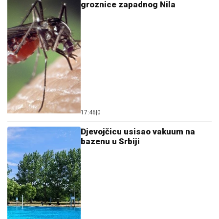
groznice zapadnog Nila
17:46
|
0
Djevojčicu usisao vakuum na
bazenu u Srbiji