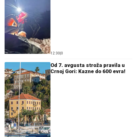
12:30
|
0
Od 7. avgusta stroža pravila u
Crnoj Gori: Kazne do 600 evra!