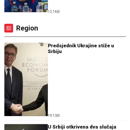
12:16
|
0
Region
Predsjednik Ukrajine stiže u
Srbiju
19:13
|
0
U Srbiji otkrivena dva slučaja