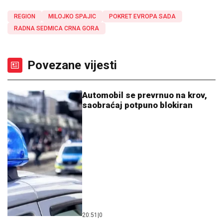
REGION
MILOJKO SPAJIC
POKRET EVROPA SADA
RADNA SEDMICA CRNA GORA
Povezane vijesti
Automobil se prevrnuo na krov,
saobraćaj potpuno blokiran
20:51
|
0