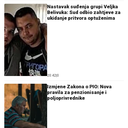
Nastavak suđenja grupi Veljka
Belivuka: Sud odbio zahtjeve za
ukidanje pritvora optuženima
20:42
|
0
Izmjene Zakona o PIO: Nova
pravila za penzionisanje i
poljoprivrednike