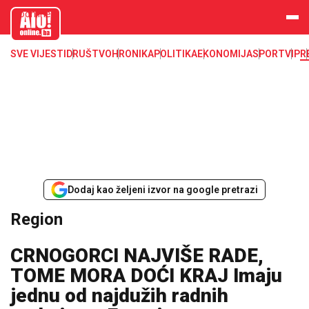
aloonline.b
a
SVE VIJESTI
DRUŠTVO
HRONIKA
POLITIKA
EKONOMIJA
SPORT
VIP
R
Dodaj kao željeni izvor na google pretrazi
Region
CRNOGORCI NAJVIŠE RADE,
TOME MORA DOĆI KRAJ Imaju
jednu od najdužih radnih