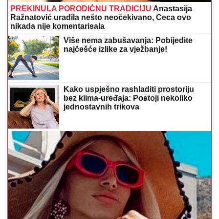
PREKINULA PORODIČNU TRADICIJU
Anastasija
Ražnatović uradila nešto neočekivano, Ceca ovo
nikada nije komentarisala
Više nema zabušavanja: Pobijedite
najčešće izlike za vježbanje!
Kako uspješno rashladiti prostoriju
bez klima-uređaja: Postoji nekoliko
jednostavnih trikova