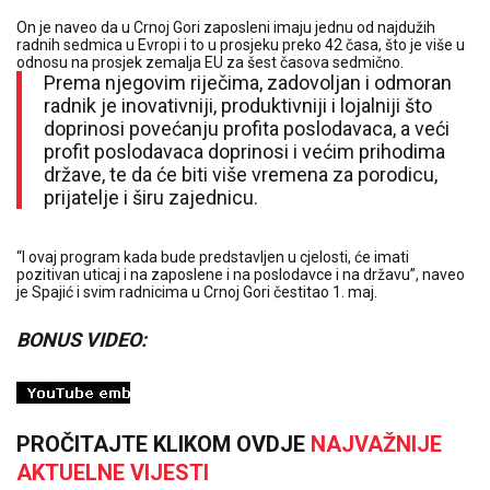
On je naveo da u Crnoj Gori zaposleni imaju jednu od najdužih
radnih sedmica u Evropi i to u prosjeku preko 42 časa, što je više u
odnosu na prosjek zemalja EU za šest časova sedmično.
Prema njegovim riječima, zadovoljan i odmoran
radnik je inovativniji, produktivniji i lojalniji što
doprinosi povećanju profita poslodavaca, a veći
profit poslodavaca doprinosi i većim prihodima
države, te da će biti više vremena za porodicu,
prijatelje i širu zajednicu.
“I ovaj program kada bude predstavljen u cjelosti, će imati
pozitivan uticaj i na zaposlene i na poslodavce i na državu”, naveo
je Spajić i svim radnicima u Crnoj Gori čestitao 1. maj.
BONUS VIDEO:
PROČITAJTE KLIKOM OVDJE
NAJVAŽNIJE
AKTUELNE VIJESTI