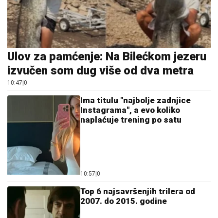
Ulov za pamćenje: Na Bilećkom jezeru
izvučen som dug više od dva metra
10:47
|
0
Ima titulu "najbolje zadnjice
Instagrama", a evo koliko
naplaćuje trening po satu
10:57
|
0
Top 6 najsavršenjih trilera od
2007. do 2015. godine