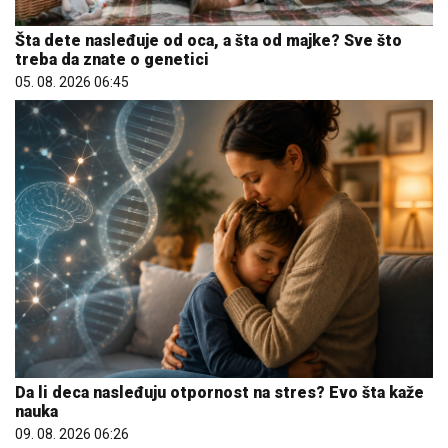
Šta dete nasleđuje od oca, a šta od majke? Sve što
treba da znate o genetici
05. 08. 2026 06:45
Da li deca nasleđuju otpornost na stres? Evo šta kaže
nauka
09. 08. 2026 06:26