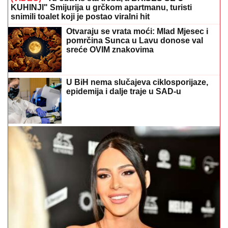
KUHINJI" Smijurija u grčkom apartmanu, turisti
snimili toalet koji je postao viralni hit
Otvaraju se vrata moći: Mlad Mjesec i
pomrčina Sunca u Lavu donose val
sreće OVIM znakovima
U BiH nema slučajeva ciklosporijaze,
epidemija i dalje traje u SAD-u