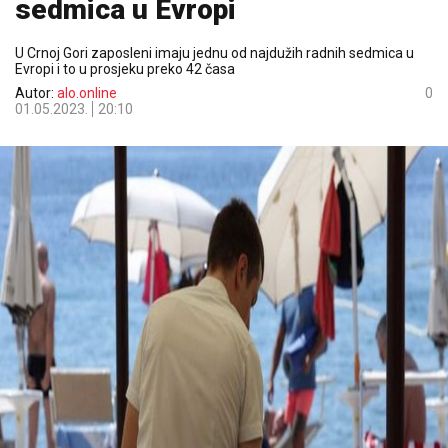
sedmica u Evropi
U Crnoj Gori zaposleni imaju jednu od najdužih radnih sedmica u
Evropi i to u prosjeku preko 42 časa
Autor:
alo.online
0
01.05.2023.
20:10