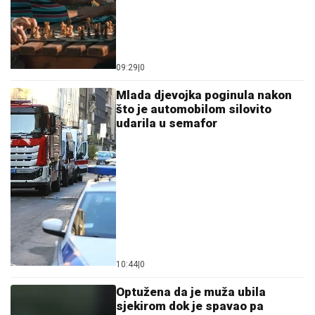
09:29
|
0
Mlada djevojka poginula nakon
što je automobilom silovito
udarila u semafor
10:44
|
0
Optužena da je muža ubila
sjekirom dok je spavao pa