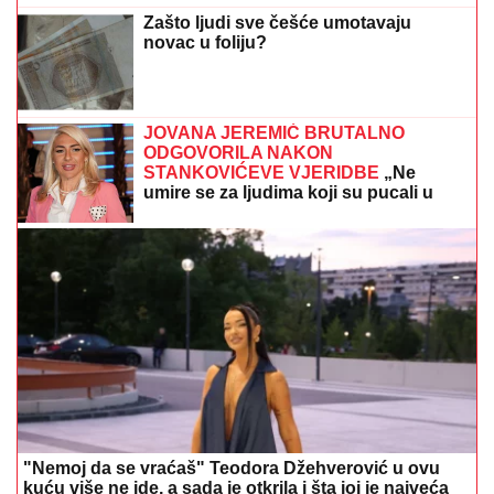
Zašto ljudi sve češće umotavaju
novac u foliju?
JOVANA JEREMIĆ BRUTALNO
ODGOVORILA NAKON
STANKOVIĆEVE VJERIDBE
„Ne
umire se za ljudima koji su pucali u
tebe“
"Nemoj da se vraćaš" Teodora Džehverović u ovu
kuću više ne ide, a sada je otkrila i šta joj je najveća