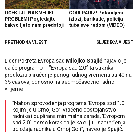
OČEKUJU NAS VELIKI
GORI PARIZ! Polomljeni
PROBLEMI Pogledajte
izlozi, barikade, policija
kakvo ljeto nam predstoji
tuče sve redom (VIDEO)
PRETHODNA VIJEST
SLJEDEĆA VIJEST
Lider Pokreta Evropa sad
Milojko Spajić
najavio je
da će programom “Evropa sad 2.0” ta stranka
predložiti skraćenje punog radnog vremena sa 40 na
35 časova, odnosno na sedmočasovno radno
vrijeme
”Nakon sprovođenja programa 'Evropa sad 1.0'
kojim je u Crnoj Gori vraćeno dostojanstvo
radnika i duplirana minimalna zarada, 'Evropom
sad 2.0' idemo korak dalje ka cilju unapređenja
položaja radnika u Crnoj Gori”, naveo je Spajić.