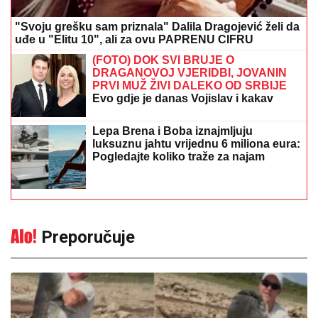
"Svoju grešku sam priznala" Dalila Dragojević želi da
uđe u "Elitu 10", ali za ovu PAPRENU CIFRU
(FOTO) DOK SVI BRUJE O
DRAGANOVOJ VJERIDBI, JOVANIN
PRVI MUŽ ŽIVI DALEKO OD SRBIJE
Evo gdje je danas Vojislav i kakav
odnos ima sa voditeljkom
Lepa Brena i Boba iznajmljuju
luksuznu jahtu vrijednu 6 miliona eura:
Pogledajte koliko traže za najam
Preporučuje