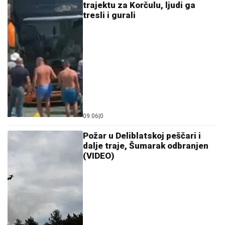
trajektu za Korčulu, ljudi ga
tresli i gurali
09:06
|
0
Požar u Deliblatskoj peščari i
dalje traje, Šumarak odbranjen
(VIDEO)