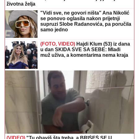
životna želja
"Vidi sve, ne govori ništa" Ana Nikolić
se ponovo oglasila nakon prijetnji
supruzi Slobe Radanovića, pa poručila
samo jedno
(FOTO, VIDEO)
Hajdi Klum (53) iz dana
u dan SKIDA SVE SA SEBE: Mlađi
muž uživa, a komentarima nema kraja
(VIDEO)
"Tu obaviš šta treba, a BRIŠEŠ SE U