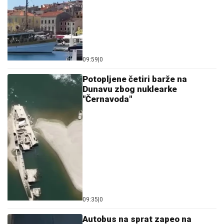
09:59
|
0
Potopljene četiri barže na
Dunavu zbog nuklearke
"Černavoda"
09:35
|
0
Autobus na sprat zapeo na