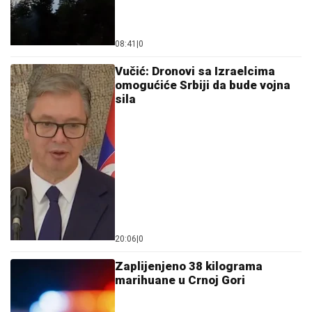
08:41
|
0
Vučić: Dronovi sa Izraelcima
omogućiće Srbiji da bude vojna
sila
20:06
|
0
Zaplijenjeno 38 kilograma
marihuane u Crnoj Gori