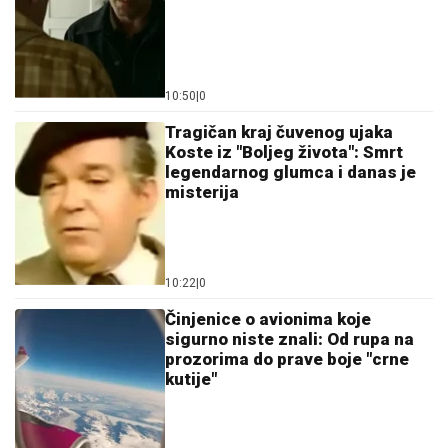
10:50
|
0
Tragičan kraj čuvenog ujaka
Koste iz "Boljeg života": Smrt
legendarnog glumca i danas je
misterija
10:22
|
0
Činjenice o avionima koje
sigurno niste znali: Od rupa na
prozorima do prave boje "crne
kutije"