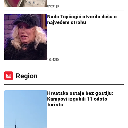
09:31
|
0
Nada Topčagić otvorila dušu o
najvećem strahu
10:42
|
0
Region
Hrvatska ostaje bez gostiju:
Kampovi izgubili 11 odsto
turista