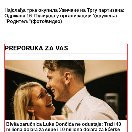
Најслађа трка окупила Ужичане на Тргу партизана:
Одржана 16. Пузијада у организацији Удружења
"Родитељ"(фото/видео)
PREPORUKA ZA VAS
Bivša zaručnica Luke Dončića ne odustaje: Traži 40
miliona dolara za sebe i 10 miliona dolara za kćerke