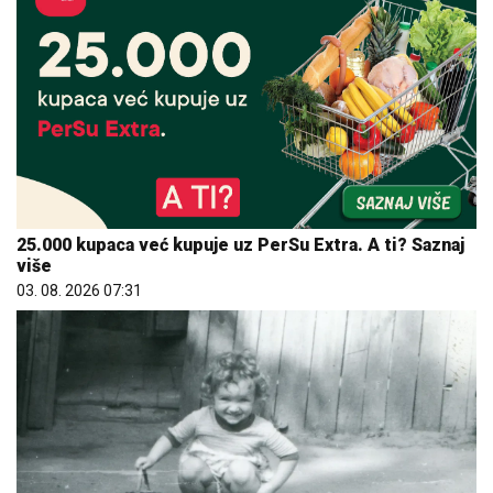
25.000 kupaca već kupuje uz PerSu Extra. A ti? Saznaj
više
03. 08. 2026 07:31