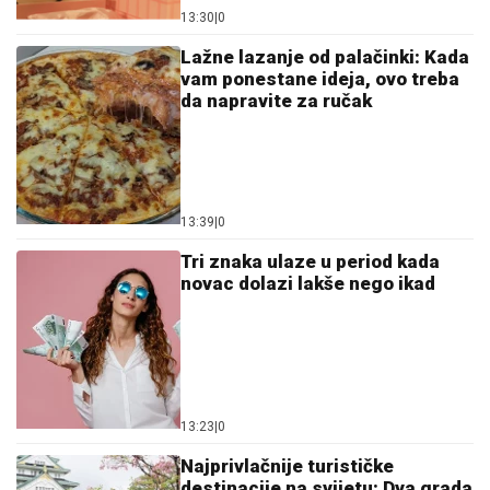
13:30
|
0
Lažne lazanje od palačinki: Kada
vam ponestane ideja, ovo treba
da napravite za ručak
13:39
|
0
Tri znaka ulaze u period kada
novac dolazi lakše nego ikad
13:23
|
0
Najprivlačnije turističke
destinacije na svijetu: Dva grada