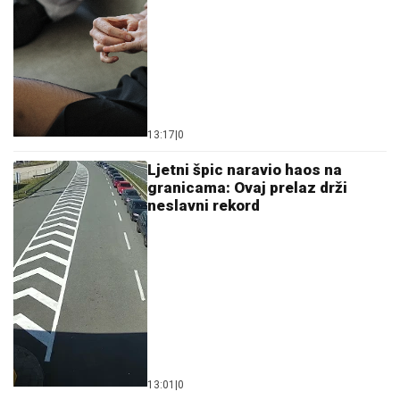
13:17
|
0
Ljetni špic naravio haos na
granicama: Ovaj prelaz drži
neslavni rekord
13:01
|
0