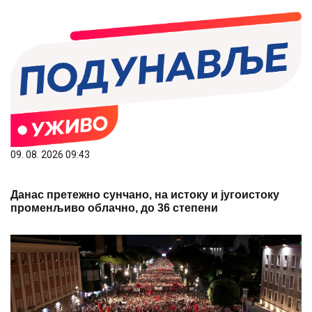
09. 08. 2026 09:43
Данас претежно сунчано, на истоку и југоистоку
променљиво облачно, до 36 степени