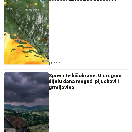
15:03
|
0
Spremite kišobrane: U drugom
dijelu dana mogući pljuskovi i
grmljavina