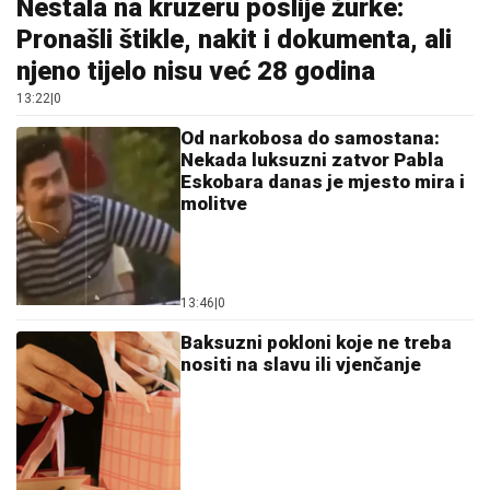
Nestala na kruzeru poslije žurke:
Pronašli štikle, nakit i dokumenta, ali
njeno tijelo nisu već 28 godina
13:22
|
0
Od narkobosa do samostana:
Nekada luksuzni zatvor Pabla
Eskobara danas je mjesto mira i
molitve
13:46
|
0
Baksuzni pokloni koje ne treba
nositi na slavu ili vjenčanje