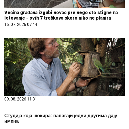
Većina građana izgubi novac pre nego što stigne na
letovanje - ovih 7 troškova skoro niko ne planira
15. 07. 2026 07:44
09. 08. 2026 11:31
Студија која шокира: папагаји једни другима дају
имена