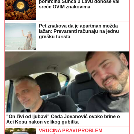
pomrčina Sunca u Lavu donose val
sreće OVIM znakovima
Pet znakova da je apartman možda
lažan: Prevaranti računaju na jednu
grešku turista
"On živi od ljubavi" Čeda Jovanović ovako brine o
Aci Kosu nakon velikog gubitka
VRUĆINA PRAVI PROBLEM