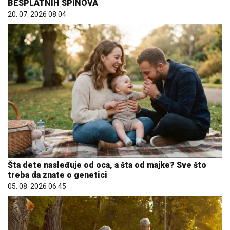
BESPLATNIH SPINOVA
20. 07. 2026 08:04
Šta dete nasleđuje od oca, a šta od majke? Sve što
treba da znate o genetici
05. 08. 2026 06:45