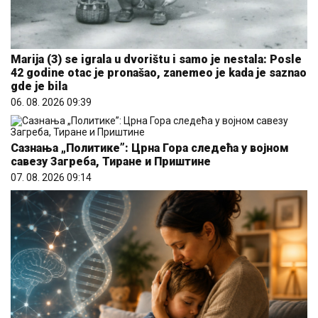
Marija (3) se igrala u dvorištu i samo je nestala: Posle
42 godine otac je pronašao, zanemeo je kada je saznao
gde je bila
06. 08. 2026 09:39
Сазнања „Политике”: Црна Гора следећа у војном
савезу Загреба, Тиране и Приштине
07. 08. 2026 09:14