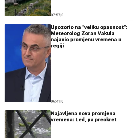
07:57
|
0
Upozorio na "veliku opasnost":
Meteorolog Zoran Vakula
najavio promjenu vremena u
regiji
06:41
|
0
Najavljena nova promjena
vremena: Led, pa preokret