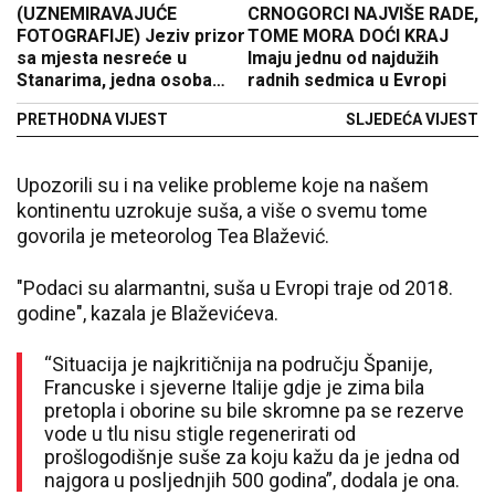
(UZNEMIRAVAJUĆE
CRNOGORCI NAJVIŠE RADE,
FOTOGRAFIJE) Jeziv prizor
TOME MORA DOĆI KRAJ
sa mjesta nesreće u
Imaju jednu od najdužih
Stanarima, jedna osoba
radnih sedmica u Evropi
teže povrijeđena
PRETHODNA VIJEST
SLJEDEĆA VIJEST
Upozorili su i na velike probleme koje na našem
kontinentu uzrokuje suša, a više o svemu tome
govorila je meteorolog Tea Blažević.
"Podaci su alarmantni, suša u Evropi traje od 2018.
godine", kazala je Blaževićeva.
“Situacija je najkritičnija na području Španije,
Francuske i sjeverne Italije gdje je zima bila
pretopla i oborine su bile skromne pa se rezerve
vode u tlu nisu stigle regenerirati od
prošlogodišnje suše za koju kažu da je jedna od
najgora u posljednjih 500 godina”, dodala je ona.