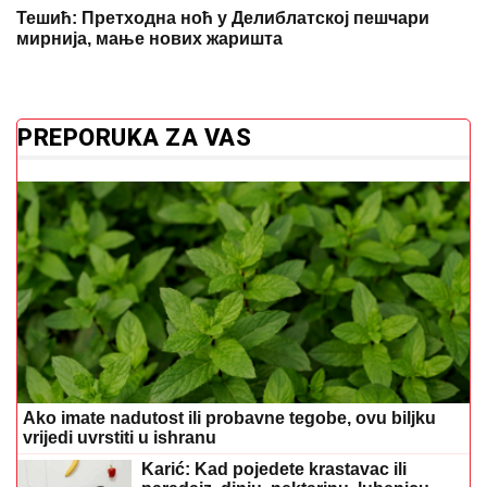
Тешић: Претходна ноћ у Делиблатској пешчари
мирнија, мање нових жаришта
PREPORUKA ZA VAS
Ako imate nadutost ili probavne tegobe, ovu biljku
vrijedi uvrstiti u ishranu
Karić: Kad pojedete krastavac ili