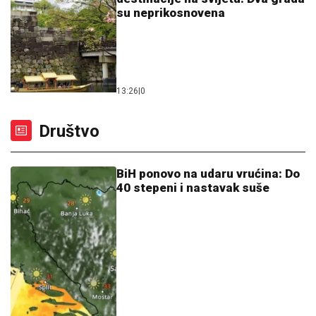
su neprikosnovena
13:26
|
0
Društvo
BiH ponovo na udaru vrućina: Do
40 stepeni i nastavak suše