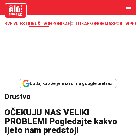
aloonline.b
a
SVE VIJESTI
DRUŠTVO
HRONIKA
POLITIKA
EKONOMIJA
SPORT
VIP
R
Dodaj kao željeni izvor na google pretrazi
Društvo
OČEKUJU NAS VELIKI
PROBLEMI Pogledajte kakvo
ljeto nam predstoji