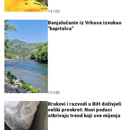
14:12
|
0
Banjalučanin iz Vrbasa izvukao
"kapitalca"
13:54
|
0
Brakovi i razvodi u BiH doživjeli
veliki preokret: Novi podaci
otkrivaju trend koji sve mijenja