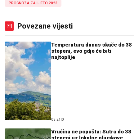
PROGNOZA ZA LJETO 2023
Povezane vijesti
Temperatura danas skače do 38
stepeni, evo gdje će biti
najtoplije
08:21
|
0
Vrućina ne popušta: Sutra do 38
stepeni uz lokalne pljuskove