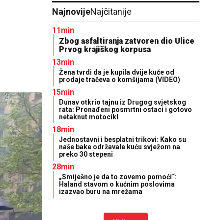
Najnovije
Najčitanije
11min
Zbog asfaltiranja zatvoren dio Ulice
Prvog krajiškog korpusa
13min
Žena tvrdi da je kupila dvije kuće od
prodaje tračeva o komšijama (VIDEO)
15min
Dunav otkrio tajnu iz Drugog svjetskog
rata: Pronađeni posmrtni ostaci i gotovo
netaknut motocikl
18min
Jednostavni i besplatni trikovi: Kako su
naše bake održavale kuću svježom na
preko 30 stepeni
28min
„Smiješno je da to zovemo pomoći“:
Haland stavom o kućnim poslovima
izazvao buru na mrežama