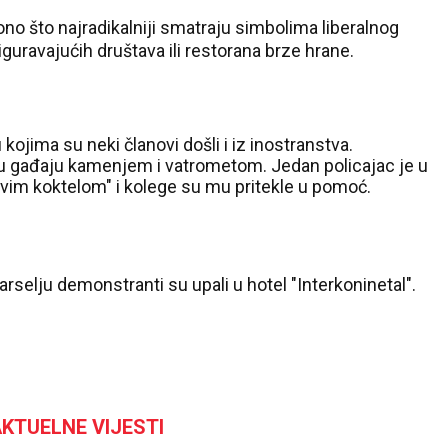
 ono što najradikalniji smatraju simbolima liberalnog
iguravajućih društava ili restorana brze hrane.
ojima su neki članovi došli i iz inostranstva.
iju gađaju kamenjem i vatrometom. Jedan policajac je u
vim koktelom" i kolege su mu pritekle u pomoć.
arselju demonstranti su upali u hotel "Interkoninetal".
KTUELNE VIJESTI