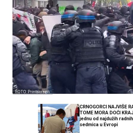
FOTO: Printscreen
CRNOGORCI NAJVIŠE R
TOME MORA DOĆI KRAJ
jednu od najdužih radnih
sedmica u Evropi