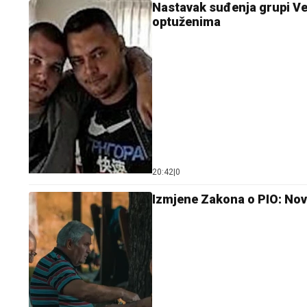
Nastavak suđenja grupi Vel
optuženima
20:42
|
0
Izmjene Zakona o PIO: Nova