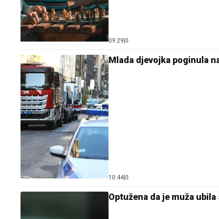
09:29
|
0
Mlada djevojka poginula na
10:44
|
0
Optužena da je muža ubila 