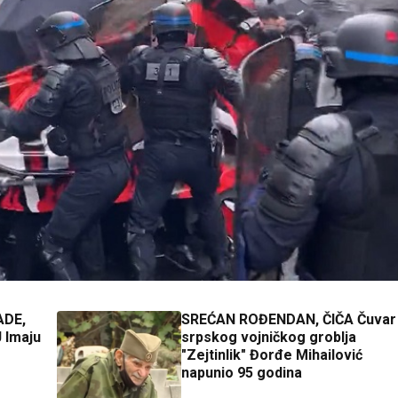
ADE,
SREĆAN ROĐENDAN, ČIČA Čuvar
 Imaju
srpskog vojničkog groblja
"Zejtinlik" Đorđe Mihailović
napunio 95 godina