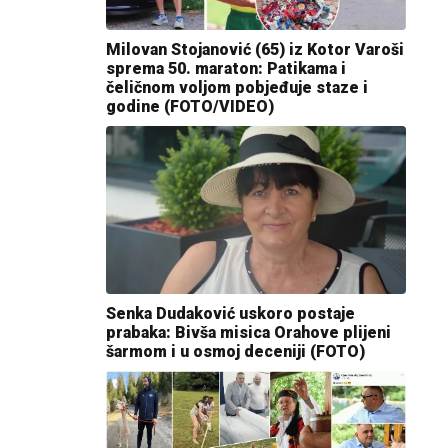
Milovan Stojanović (65) iz Kotor Varoši
sprema 50. maraton: Patikama i
čeličnom voljom pobjeđuje staze i
godine (FOTO/VIDEO)
Senka Dudaković uskoro postaje
prabaka: Bivša misica Orahove plijeni
šarmom i u osmoj deceniji (FOTO)