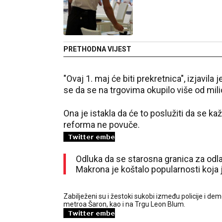
PRETHODNA VIJEST
"Ovaj 1. maj će biti prekretnica", izjavila
se da se na trgovima okupilo više od milio
Ona je istakla da će to poslužiti da se k
reforma ne povuče.
Odluka da se starosna granica za odla
Makrona je koštalo popularnosti koja j
Zabilježeni su i žestoki sukobi između policije i d
metroa Šaron, kao i na Trgu Leon Blum.