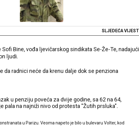
SLJEDEĆA VIJEST
 je Sofi Bine, vođa ljevičarskog sindikata Se-Že-Te, nadajući
n ljudi.
aže da radnici neće da krenu dalje dok se penziona
zak u penziju poveća za dvije godine, sa 62 na 64,
e pala na najniži nivo od protesta "Žutih prsluka".
emonstranata u Parizu. Veoma napeto je bilo u bulevaru Volter, kod