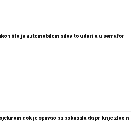
28 °C
Pale
kon što je automobilom silovito udarila u semafor
sjekirom dok je spavao pa pokušala da prikrije zločin