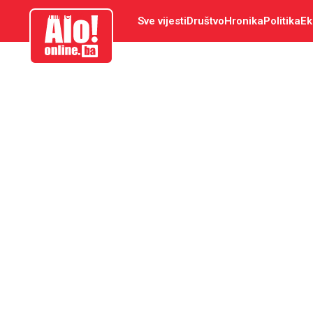
aloonline.ba
Sve vijesti
Društvo
Hronika
Politika
Ek