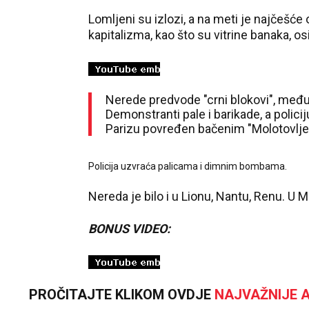
Lomljeni su izlozi, a na meti je najčešće
kapitalizma, kao što su vitrine banaka, os
Nerede predvode "crni blokovi", među k
Demonstranti pale i barikade, a polic
Parizu povređen bačenim "Molotovlje
Policija uzvraća palicama i dimnim bombama.
Nereda je bilo i u Lionu, Nantu, Renu. U M
BONUS VIDEO:
PROČITAJTE KLIKOM OVDJE
NAJVAŽNIJE A