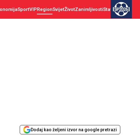
onomija
Sport
VIP
Region
Svijet
Život
Zanimljivosti
Stav
SP2026
Dodaj kao željeni izvor na google pretrazi