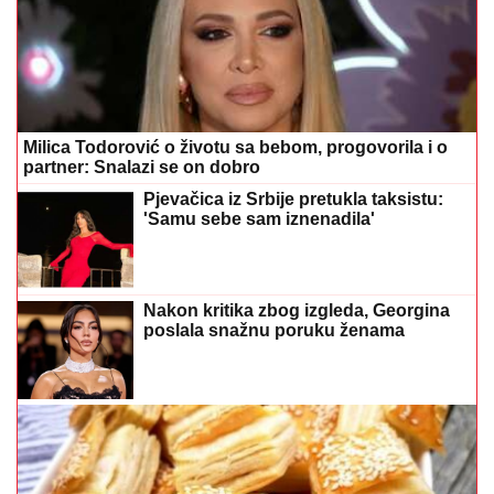
Milica Todorović o životu sa bebom, progovorila i o
partner: Snalazi se on dobro
Pjevačica iz Srbije pretukla taksistu:
'Samu sebe sam iznenadila'
Nakon kritika zbog izgleda, Georgina
poslala snažnu poruku ženama