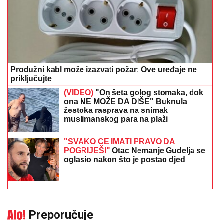
Produžni kabl može izazvati požar: Ove uređaje ne
priključujte
(VIDEO)
"On šeta golog stomaka, dok
ona NE MOŽE DA DIŠE" Buknula
žestoka rasprava na snimak
muslimanskog para na plaži
"SVAKO ĆE IMATI PRAVO DA
POGRIJEŠI"
Otac Nemanje Gudelja se
oglasio nakon što je postao djed
Preporučuje