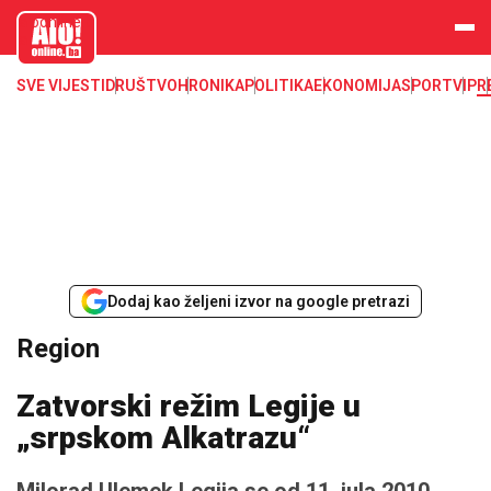
aloonline.b
a
SVE VIJESTI
DRUŠTVO
HRONIKA
POLITIKA
EKONOMIJA
SPORT
VIP
R
Dodaj kao željeni izvor na google pretrazi
Region
Zatvorski režim Legije u
„srpskom Alkatrazu“