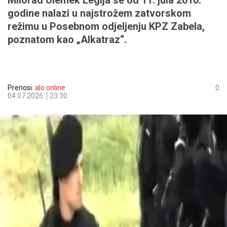
Milorad Ulemek Legija se od 11. jula 2010.
godine nalazi u najstrožem zatvorskom
režimu u Posebnom odjeljenju KPZ Zabela,
poznatom kao „Alkatraz“.
Prenosi:
alo.online
0
04.07.2026.
23:30