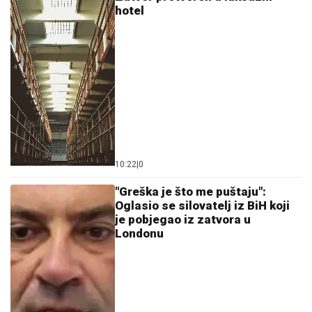
hotel
10:22
|
0
"Greška je što me puštaju":
Oglasio se silovatelj iz BiH koji
je pobjegao iz zatvora u
Londonu