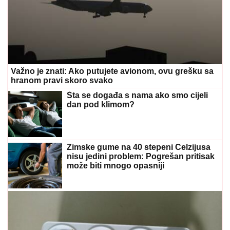
Važno je znati: Ako putujete avionom, ovu grešku sa
hranom pravi skoro svako
Šta se događa s nama ako smo cijeli
dan pod klimom?
Zimske gume na 40 stepeni Celzijusa
nisu jedini problem: Pogrešan pritisak
može biti mnogo opasniji