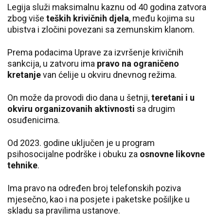
Legija služi maksimalnu kaznu od 40 godina zatvora
zbog više
teških krivičnih djela
, među kojima su
ubistva i zločini povezani sa zemunskim klanom.
Prema podacima Uprave za izvršenje krivičnih
sankcija, u zatvoru ima
pravo na ograničeno
kretanje
van ćelije u okviru dnevnog režima.
On može da provodi dio dana u šetnji,
teretani i u
okviru organizovanih aktivnosti
sa drugim
osuđenicima.
Od 2023. godine uključen je u program
psihosocijalne podrške i obuku za
osnovne likovne
tehnike
.
Ima pravo na određen broj telefonskih poziva
mjesečno, kao i na posjete i paketske pošiljke u
skladu sa pravilima ustanove.