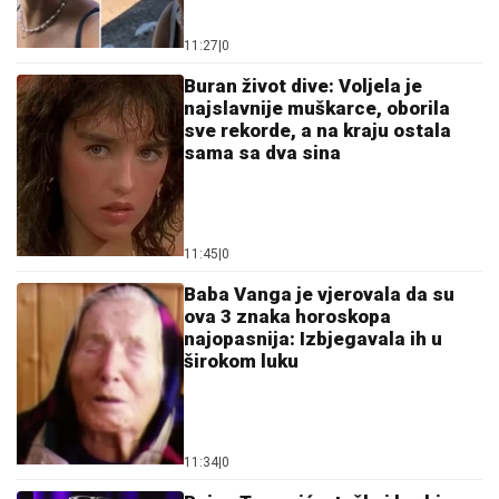
sve rekorde, a na kraju ostala
sama sa dva sina
11:45
|
0
Baba Vanga je vjerovala da su
ova 3 znaka horoskopa
najopasnija: Izbjegavala ih u
širokom luku
11:34
|
0
Bojan Tomović o teškoj borbi s
bolešću: Svega mi je dosta,
nemam više snage