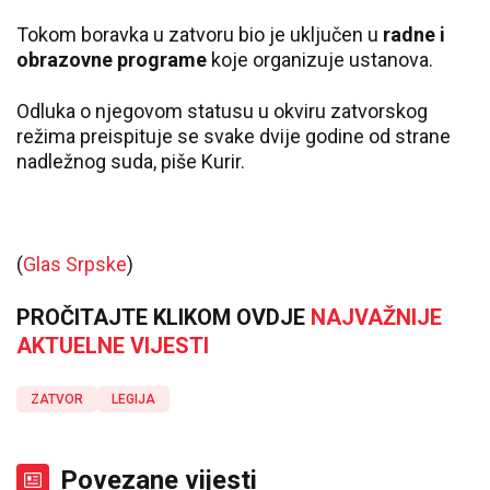
Tokom boravka u zatvoru bio je uključen u
radne i
obrazovne programe
koje organizuje ustanova.
Odluka o njegovom statusu u okviru zatvorskog
režima preispituje se svake dvije godine od strane
nadležnog suda, piše Kurir.
(
Glas Srpske
)
PROČITAJTE KLIKOM OVDJE
NAJVAŽNIJE
AKTUELNE VIJESTI
ZATVOR
LEGIJA
Povezane vijesti