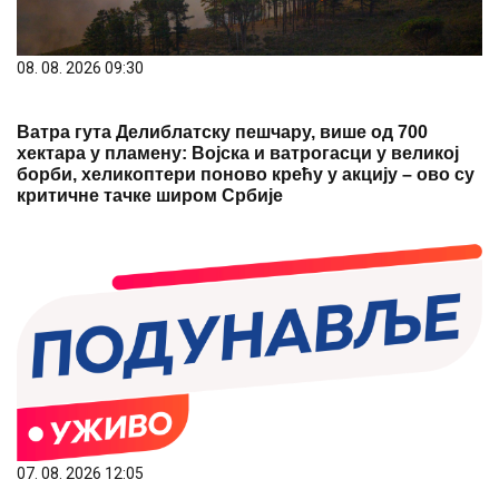
Ватра гута Делиблатску пешчару, више од 700
хектара у пламену: Војска и ватрогасци у великој
борби, хеликоптери поново крећу у акцију – ово су
критичне тачке широм Србије
07. 08. 2026 12:05
ПОЧЕЛА ЧИСТКА, УСКОРО НОВЕ СМЕНЕ! Вучићев
одговор на жалбе грађана на порталу КО СИ БРЕ
ТИ, смењена два директора