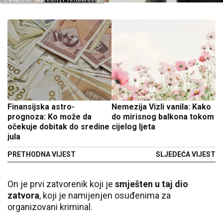
Finansijska astro-
Nemezija Vizli vanila: Kako
prognoza: Ko može da
do mirisnog balkona tokom
očekuje dobitak do sredine
cijelog ljeta
jula
PRETHODNA VIJEST
SLJEDEĆA VIJEST
On je prvi zatvorenik koji je
smješten u taj dio
zatvora
, koji je namijenjen osuđenima za
organizovani kriminal.