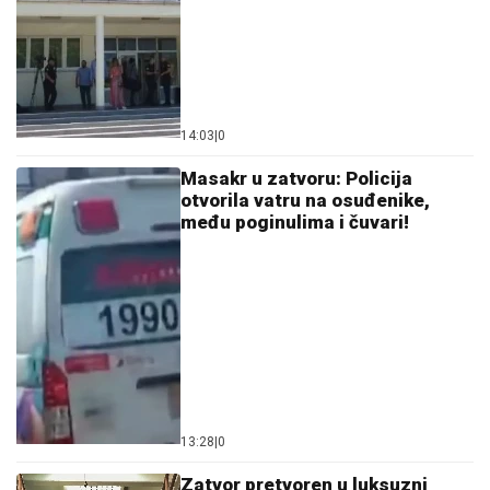
14:03
|
0
Masakr u zatvoru: Policija
otvorila vatru na osuđenike,
među poginulima i čuvari!
13:28
|
0
Zatvor pretvoren u luksuzni