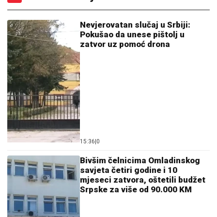
Nevjerovatan slučaj u Srbiji:
Pokušao da unese pištolj u
zatvor uz pomoć drona
15:36
|
0
Bivšim čelnicima Omladinskog
savjeta četiri godine i 10
mjeseci zatvora, oštetili budžet
Srpske za više od 90.000 KM