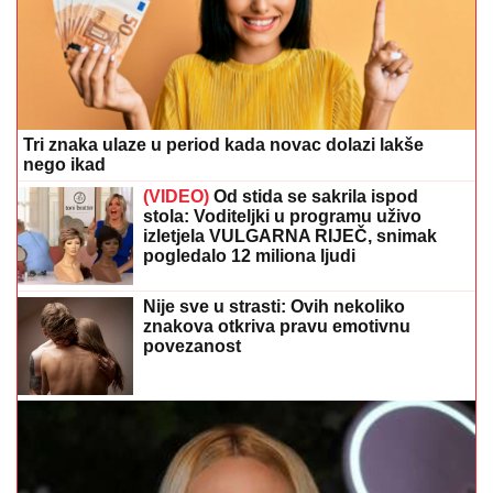
Tri znaka ulaze u period kada novac dolazi lakše
nego ikad
(VIDEO)
Od stida se sakrila ispod
stola: Voditeljki u programu uživo
izletjela VULGARNA RIJEČ, snimak
pogledalo 12 miliona ljudi
Nije sve u strasti: Ovih nekoliko
znakova otkriva pravu emotivnu
povezanost