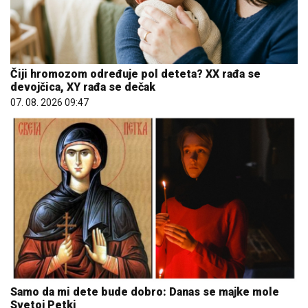
Čiji hromozom određuje pol deteta? XX rađa se
devojčica, XY rađa se dečak
07. 08. 2026 09:47
Samo da mi dete bude dobro: Danas se majke mole
Svetoj Petki
08. 08. 2026 07:36