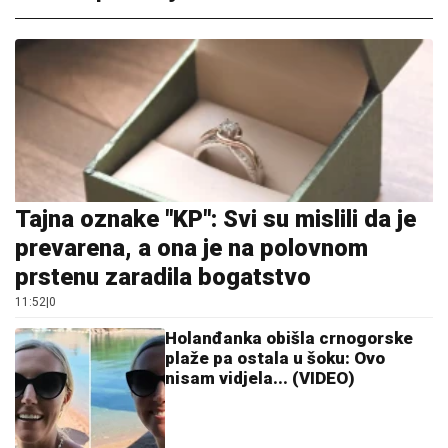
Tajna oznake "KP": Svi su mislili da je
prevarena, a ona je na polovnom
prstenu zaradila bogatstvo
11:52
|
0
Holanđanka obišla crnogorske
plaže pa ostala u šoku: Ovo
nisam vidjela... (VIDEO)
11:27
|
0
Buran život dive: Voljela je
najslavnije muškarce, oborila