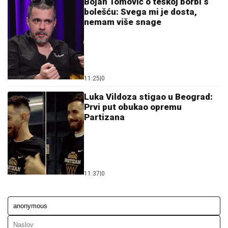
11:25
|
0
Luka Vildoza stigao u Beograd:
Prvi put obukao opremu
Partizana
11:37
|
0