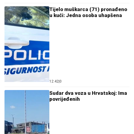
12:42
|
0
Sudar dva voza u Hrvatskoj: Ima
povrijeđenih