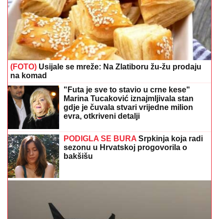
(FOTO)
Usijale se mreže: Na Zlatiboru žu-žu prodaju
na komad
"Futa je sve to stavio u crne kese"
Marina Tucaković iznajmljivala stan
gdje je čuvala stvari vrijedne milion
evra, otkriveni detalji
PODIGLA SE BURA
Srpkinja koja radi
sezonu u Hrvatskoj progovorila o
bakšišu