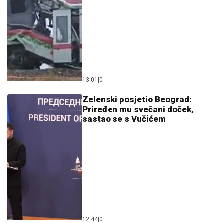
13:01
|
0
Zelenski posjetio Beograd:
Priređen mu svečani doček,
sastao se s Vučićem
12:44
|
0
Tijelo muškarca (71) pronađeno
u kući: Jedna osoba uhapšena