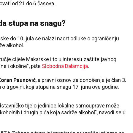
vati od 21 do 6 časova.
kada stupa na snagu?
e do 10. jula se nalazi nacrt odluke o ograničenju
že alkohol.
učje cijele Makarske i to u interesu zaštite javnog
ine i okoline", piše
Slobodna Dalamcija
.
Zoran Paunović
, a pravni osnov za donošenje je član 3.
trgovini, koji stupa na snagu 17. juna ove godine.
stavničko tijelo jedinice lokalne samouprave može
oholnih i drugih pića koja sadrže alkohol", navodi se u