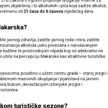
.b Zakona o trgovini propisuje drugačije vrijeme za
nim objektima, i to alkoholnih i pića koja sadrže alkohol,
u vremenu od
21 časa do 6 časova
sljedećeg dana.
Makarska?
te javnog zdravlja, zaštite javnog reda i mira, zaštite
e konzumacija alkohola usko povezana s narušavanjem
ne baštine te proizvodnjom otpada koji se adekvatno ne
 utiče na percepciju Makarske kao atraktivne turističke
jesecima, posebno u užem centru grada – staroj jezgri i
oblemom masovnih okupljanja i pijanstava na javnim
ra, bukom, devastacijom istorijske jezgre i
rostorima.
okom turističke sezone?