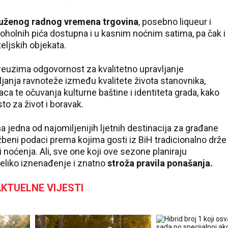
duženog radnog vremena trgovina
, posebno liqueur i
oholnih pića dostupna i u kasnim noćnim satima, pa čak i
ljskih objekata.
uzima odgovornost za kvalitetno upravljanje
janja ravnoteže između kvalitete života stanovnika,
aca te očuvanja kulturne baštine i identiteta grada, kako
to za život i boravak.
a jedna od najomiljenijih ljetnih destinacija za građane
žbeni podaci prema kojima gosti iz BiH tradicionalno drže
i noćenja. Ali, sve one koji ove sezone planiraju
eliko iznenađenje i znatno
stroža pravila ponašanja.
KTUELNE VIJESTI