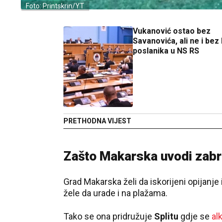
Foto: Printskrin/YT
Vukanović ostao bez
Savanovića, ali ne i bez
poslanika u NS RS
PRETHODNA VIJEST
Zašto Makarska uvodi zabr
Grad Makarska želi da iskorijeni opijanje 
žele da urade i na plažama.
Tako se ona pridružuje
Splitu
gdje se
alk