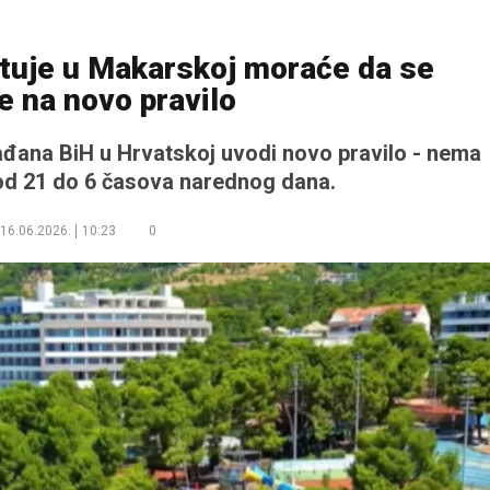
jetuje u Makarskoj moraće da se
e na novo pravilo
rađana BiH u Hrvatskoj uvodi novo pravilo - nema
od 21 do 6 časova narednog dana.
16.06.2026.
10:23
0