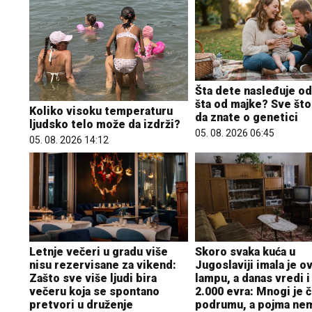
Šta dete nasleđuje od
šta od majke? Sve što
Koliko visoku temperaturu
da znate o genetici
ljudsko telo može da izdrži?
05. 08. 2026 06:45
05. 08. 2026 14:12
Letnje večeri u gradu više
Skoro svaka kuća u
nisu rezervisane za vikend:
Jugoslaviji imala je o
Zašto sve više ljudi bira
lampu, a danas vredi i
večeru koja se spontano
2.000 evra: Mnogi je č
pretvori u druženje
podrumu, a pojma ne