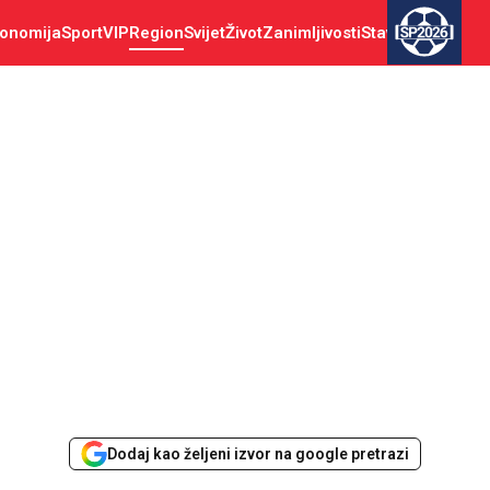
onomija
Sport
VIP
Region
Svijet
Život
Zanimljivosti
Stav
SP2026
Dodaj kao željeni izvor na google pretrazi