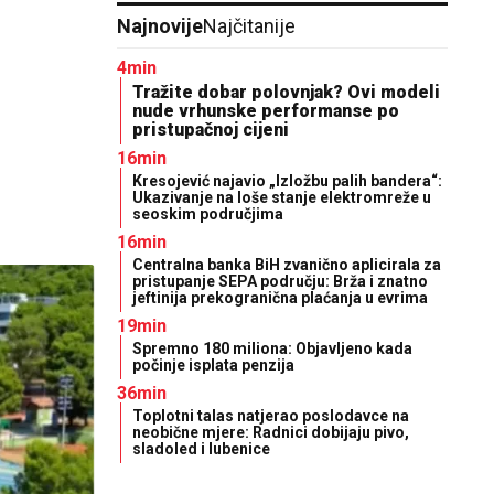
Najnovije
Najčitanije
4min
Tražite dobar polovnjak? Ovi modeli
nude vrhunske performanse po
pristupačnoj cijeni
16min
Kresojević najavio „Izložbu palih bandera“:
Ukazivanje na loše stanje elektromreže u
seoskim područjima
16min
Centralna banka BiH zvanično aplicirala za
pristupanje SEPA području: Brža i znatno
jeftinija prekogranična plaćanja u evrima
19min
Spremno 180 miliona: Objavljeno kada
počinje isplata penzija
36min
Toplotni talas natjerao poslodavce na
neobične mjere: Radnici dobijaju pivo,
sladoled i lubenice