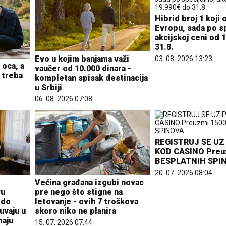
Hibrid broj 1 koji 
26 °C
Evropu, sada po sp
akcijskoj ceni od 
Pale
31.8.
Evo u kojim banjama važi
03. 08. 2026 13:23
 oca, a
vaučer od 10.000 dinara -
 treba
kompletan spisak destinacija
u Srbiji
06. 08. 2026 07:08
REGISTRUJ SE U
KOD CASINO Preu
BESPLATNIH SPI
20. 07. 2026 08:04
Većina građana izgubi novac
vu
pre nego što stigne na
 do
letovanje - ovih 7 troškova
uvaju u
skoro niko ne planira
maju
15. 07. 2026 07:44