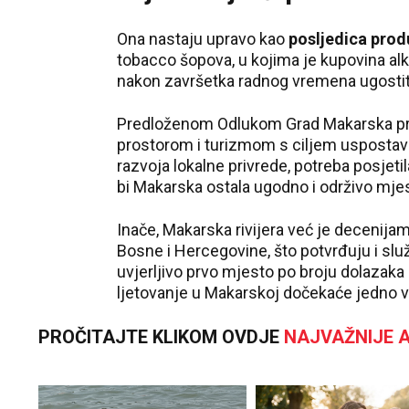
Ona nastaju upravo kao
posljedica pro
tobacco šopova, u kojima je kupovina alk
nakon završetka radnog vremena ugostite
Predloženom Odlukom Grad Makarska pre
prostorom i turizmom s ciljem uspostavl
razvoja lokalne privrede, potreba posjetil
bi Makarska ostala ugodno i održivo mjes
Inače, Makarska rivijera već je decenijam
Bosne i Hercegovine, što potvrđuju i slu
uvjerljivo prvo mjesto po broju dolazaka 
ljetovanje u Makarskoj dočekaće jedno v
PROČITAJTE KLIKOM OVDJE
NAJVAŽNIJE A