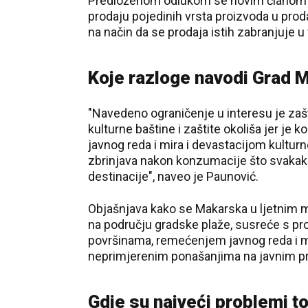
Predloženom odlukom se novim članom 57
prodaju pojedinih vrsta proizvoda u prodaj
na način da se prodaja istih zabranjuje 
Koje razloge navodi Grad 
"Navedeno ograničenje u interesu je zašti
kulturne baštine i zaštite okoliša jer j
javnog reda i mira i devastacijom kultur
zbrinjava nakon konzumacije što svakako
destinacije", naveo je Paunović.
Objašnjava kako se Makarska u ljetnim m
na području gradske plaže, susreće s pr
površinama, remećenjem javnog reda i mi
neprimjerenim ponašanjima na javnim p
Gdje su najveći problemi t