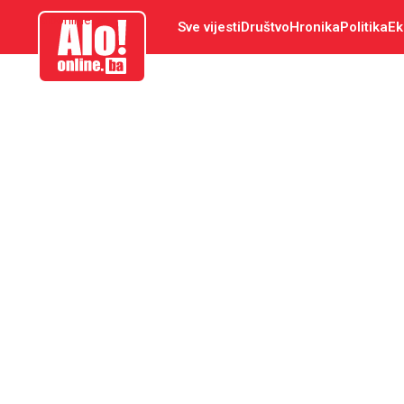
aloonline.ba
Sve vijesti
Društvo
Hronika
Politika
Ek