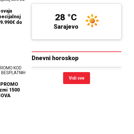
osvaja
28 °C
ecijalnoj
19.990€ do
Sarajevo
Dnevni horoskop
Vidi sve
Z PROMO
zmi 1500
NOVA