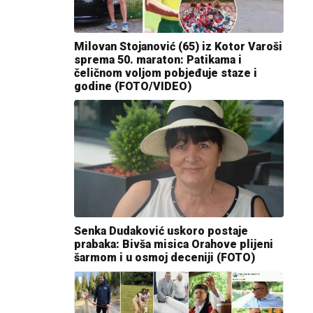
Milovan Stojanović (65) iz Kotor Varoši
sprema 50. maraton: Patikama i
čeličnom voljom pobjeđuje staze i
godine (FOTO/VIDEO)
Senka Dudaković uskoro postaje
prabaka: Bivša misica Orahove plijeni
šarmom i u osmoj deceniji (FOTO)