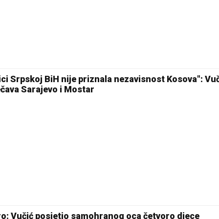
19 °C
Pale
ci Srpskoj BiH nije priznala nezavisnost Kosova": Vuč
čava Sarajevo i Mostar
ro: Vučić posjetio samohranog oca četvoro djece