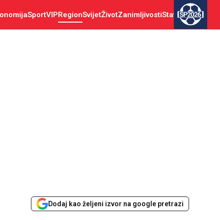
onomija
Sport
VIP
Region
Svijet
Život
Zanimljivosti
Stav
SP2026
Dodaj kao željeni izvor na google pretrazi