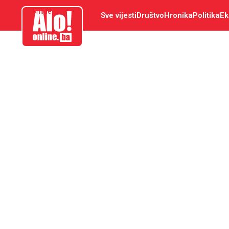
aloonline.ba
Sve vijesti
Društvo
Hronika
Politika
Ek