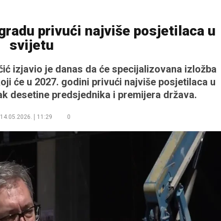
radu privući najviše posjetilaca u
svijetu
ć izjavio je danas da će specijalizovana izložba
ji će u 2027. godini privući najviše posjetilaca u
zak desetine predsjednika i premijera država.
14.05.2026.
11:29
0