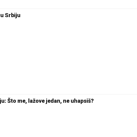
 u Srbiju
ju: Što me, lažove jedan, ne uhapsiš?