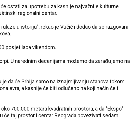
 će ostati za upotrebu za kasnije najvažnije kulturne
štinski regionalni centar.
 ulaze u istoriju", rekao je Vučić i dodao da se razgovara
kova.
00 posjetilaca vikendom.
 Evorpi. U narednim decenijama možemo da zarađujemo na
eo je da će Srbija samo na iznajmljivanju stanova tokom
iona evra, a kasnije će biti odlučeno na koji način će ti
o oko 700.000 metara kvadratnih prostora, a da "Ekspo"
u će taj prostor i centar Beograda povezivati sedam