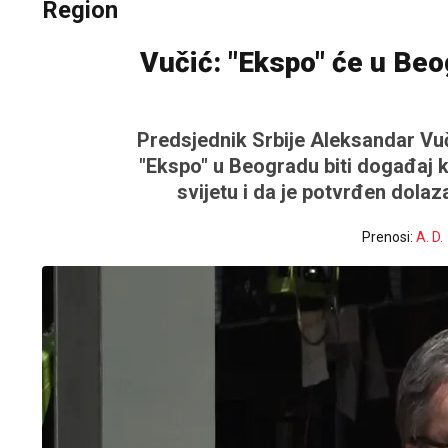
Region
Vučić: "Ekspo" će u Beog
Predsjednik Srbije Aleksandar Vuči
"Ekspo" u Beogradu biti događaj ko
svijetu i da je potvrđen dola
Prenosi:
A. D.