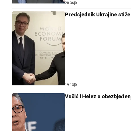
20:36
|
0
Predsjednik Ukrajine stiže
19:13
|
0
Vučić i Helez o obezbjeđen