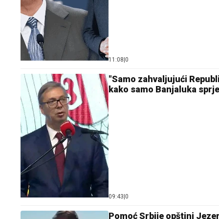
11:08
|
0
"Samo zahvaljujući Republi
kako samo Banjaluka sprje
09:43
|
0
Pomoć Srbije opštini Jeze