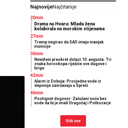
Najnovije
Najčitanije
20min
Drama na Hvaru: Mlada žena
kolabirala na morskim stijenama
27min
Tramp negirao da SAD imaju manjak
municije
36min
Neviđeni preokret dolazi 10. avgusta: Tri
znaka horoskopa riješiće sve dugove i
brige
42min
Alarm iz Doboja: Procjedne vode iz
deponije završavaju u Spreči
46min
Postignut dogovor: Zalužani noću bez
vode da bi je imali Dragočaj i Potkozarje
Vidi sve