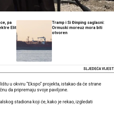
ece, pa
Tramp i Si Đinping saglasni:
ektre Elit
Ormuski moreuz mora biti
otvoren
SLJEDEĆA VIJEST
lištu u okviru "Ekspo" projekta, istakao da će strane
nu da pripremaju svoje paviljone.
skog stadiona koji će, kako je rekao, izgledati