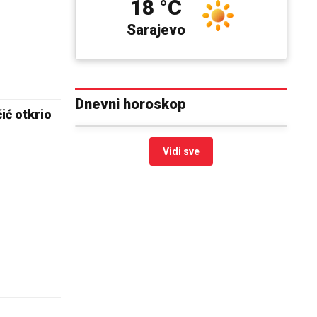
18 °C
Sarajevo
Dnevni horoskop
ić otkrio
Vidi sve