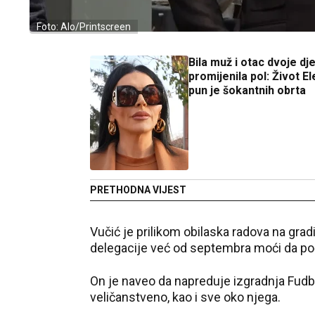
Foto: Alo/Printscreen
Bila muž i otac dvoje dj
promijenila pol: Život El
pun je šokantnih obrta
PRETHODNA VIJEST
Vučić je prilikom obilaska radova na gradi
delegacije već od septembra moći da poč
On je naveo da napreduje izgradnja Fudbal
veličanstveno, kao i sve oko njega.