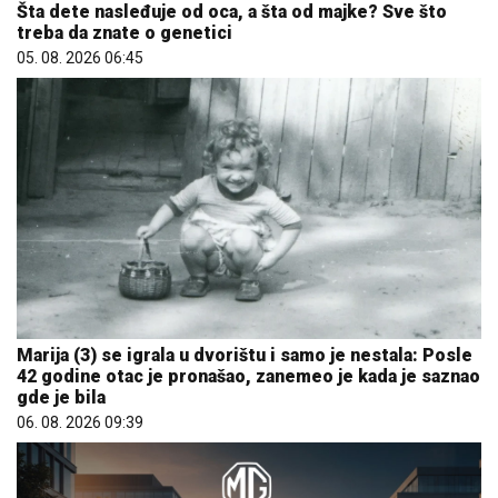
Šta dete nasleđuje od oca, a šta od majke? Sve što
treba da znate o genetici
05. 08. 2026 06:45
Marija (3) se igrala u dvorištu i samo je nestala: Posle
42 godine otac je pronašao, zanemeo je kada je saznao
gde je bila
06. 08. 2026 09:39