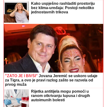
Kako uspješno rashladiti prostoriju
bez klima-uređaja: Postoji nekoliko
jednostavnih trikova
"ZATO JE I BIVŠI"
Jovana Jeremić se uskoro udaje
za Tigra, a ovo je pravi razlog zašto se razvela od
prvog muža
Rijetka antitijela mogu pomoći u
ranom otkrivanju lupusa i drugih
autoimunih bolesti