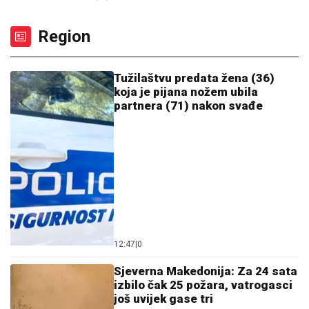
Region
Tužilaštvu predata žena (36)
koja je pijana nožem ubila
partnera (71) nakon svađe
12:47
|
0
Sjeverna Makedonija: Za 24 sata
izbilo čak 25 požara, vatrogasci
još uvijek gase tri