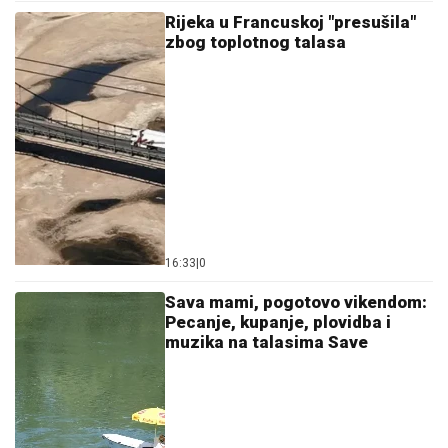
Rijeka u Francuskoj "presušila"
zbog toplotnog talasa
16:33
|
0
Sava mami, pogotovo vikendom:
Pecanje, kupanje, plovidba i
muzika na talasima Save