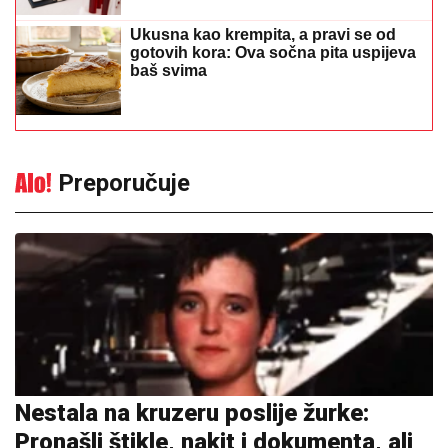
Ukusna kao krempita, a pravi se od
gotovih kora: Ova sočna pita uspijeva
baš svima
Preporučuje
Nestala na kruzeru poslije žurke:
Pronašli štikle, nakit i dokumenta, ali