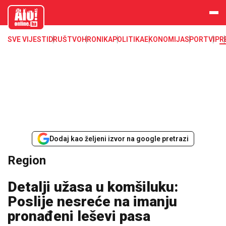
aloonline.b
a
SVE VIJESTI
DRUŠTVO
HRONIKA
POLITIKA
EKONOMIJA
SPORT
VIP
R
Dodaj kao željeni izvor na google pretrazi
Region
Detalji užasa u komšiluku:
Poslije nesreće na imanju
pronađeni leševi pasa