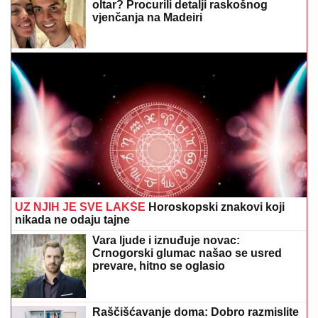
oltar? Procurili detalji raskošnog
vjenčanja na Madeiri
UZ NJIH JE SVE LAKŠE
Horoskopski znakovi koji
nikada ne odaju tajne
Vara ljude i iznuđuje novac:
Crnogorski glumac našao se usred
prevare, hitno se oglasio
Raščišćavanje doma: Dobro razmislite