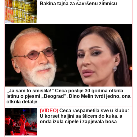
Bakina tajna za savršenu zimnicu
„Ja sam to smislila!“ Ceca poslije 30 godina otkrila
istinu o pjesmi „Beograd“, Dino Melin tvrdi jedno, ona
otkrila detalje
(VIDEO)
Ceca raspametila sve u klubu:
U korset haljini sa šlicem do kuka, a
onda izula cipele i zapjevala bosa