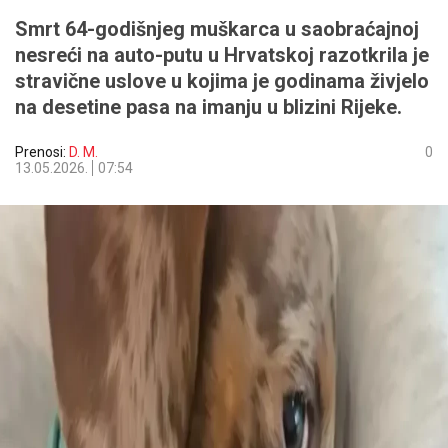
Smrt 64-godišnjeg muškarca u saobraćajnoj
nesreći na auto-putu u Hrvatskoj razotkrila je
stravične uslove u kojima je godinama živjelo
na desetine pasa na imanju u blizini Rijeke.
Prenosi:
D. M.
0
13.05.2026.
07:54