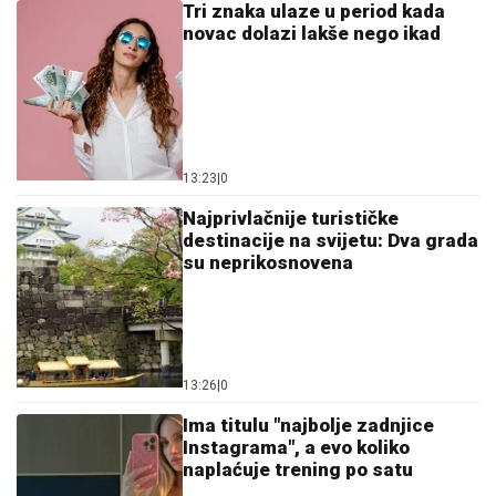
Tri znaka ulaze u period kada
novac dolazi lakše nego ikad
13:23
|
0
Najprivlačnije turističke
destinacije na svijetu: Dva grada
su neprikosnovena
13:26
|
0
Ima titulu "najbolje zadnjice
Instagrama", a evo koliko
naplaćuje trening po satu