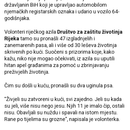
državljanin BiH koji je upravljao automobilom
njemačkih registarskih oznaka i udario u vozilo 64-
godišnjaka.
Volonteri riječkog azila
Društvo za zaštitu životinja
Rijeka
tamo su pronašli 47 izgladnjelih i
zanemarenih pasa, ali i više od 30 leševa životinja
skrivenih po kući. Suočeni s prizorima koje, kako
kažu, niko nije mogao očekivati, iz azila su uputili
hitan apel građanima za pomoć u zbrinjavanju
preživjelih životinja.
Čim su došli u kuću, pronašli su dva uginula psa.
"Živjeli su zatvoreni u kući, svi zajedno. Jeli su kada
su jeli, više nisu nego jesu. Njih 11 je imalo čip, ostali
nisu. Obavljali su nuždu i spavali na istom mjestu.
Rane po tijelima su grozne", napisala je volonterka.