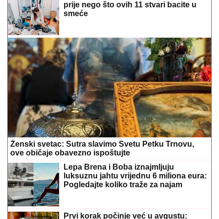
prije nego što ovih 11 stvari bacite u
smeće
Ženski svetac: Sutra slavimo Svetu Petku Trnovu,
ove običaje obavezno ispoštujte
Lepa Brena i Boba iznajmljuju
luksuznu jahtu vrijednu 6 miliona eura:
Pogledajte koliko traže za najam
Prvi korak počinje već u avgustu: