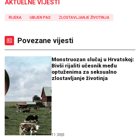
AKTUELNE VIJESTI
RIJEKA
UBIJEN PAS
ZLOSTAVLJANJE ŽIVOTINJA
Povezane vijesti
Monstruozan slučaj u Hrvatskoj:
Bivši rijaliti učesnik među
optuženima za seksualno
zlostavljanje životinja
11:30
|
0