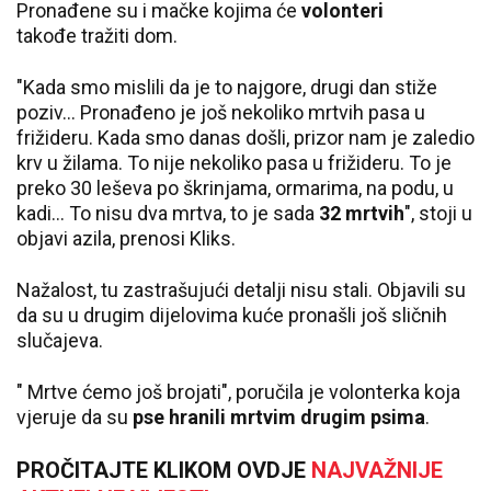
Pronađene su i mačke kojima će
volonteri
takođe tražiti dom.
"Kada smo mislili da je to najgore, drugi dan stiže
poziv... Pronađeno je još nekoliko mrtvih pasa u
frižideru. Kada smo danas došli, prizor nam je zaledio
krv u žilama. To nije nekoliko pasa u frižideru. To je
preko 30 leševa po škrinjama, ormarima, na podu, u
kadi... To nisu dva mrtva, to je sada
32 mrtvih
", stoji u
objavi azila, prenosi Kliks.
Nažalost, tu zastrašujući detalji nisu stali. Objavili su
da su u drugim dijelovima kuće pronašli još sličnih
slučajeva.
" Mrtve ćemo još brojati", poručila je volonterka koja
vjeruje da su
pse hranili mrtvim drugim psima
.
PROČITAJTE KLIKOM OVDJE
NAJVAŽNIJE