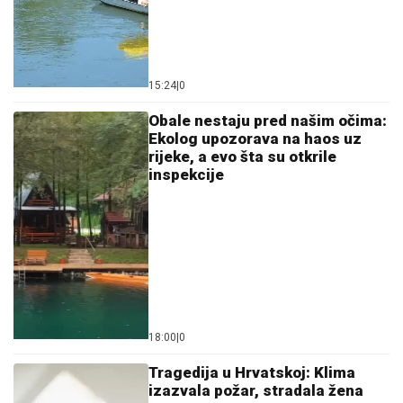
15:24
|
0
Obale nestaju pred našim očima:
Ekolog upozorava na haos uz
rijeke, a evo šta su otkrile
inspekcije
18:00
|
0
Tragedija u Hrvatskoj: Klima
izazvala požar, stradala žena