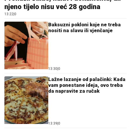
njeno tijelo nisu već 28 godina
13:22
|
0
Baksuzni pokloni koje ne treba
nositi na slavu ili vjenčanje
13:30
|
0
Lažne lazanje od palačinki: Kada
vam ponestane ideja, ovo treba
da napravite za ručak
13:39
|
0