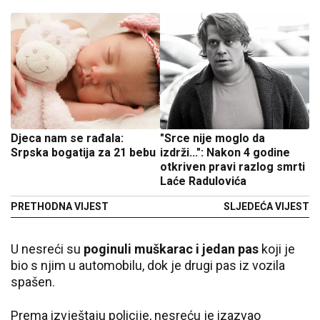
Djeca nam se rađala:
"Srce nije moglo da
Srpska bogatija za 21 bebu
izdrži...": Nakon 4 godine
otkriven pravi razlog smrti
Laće Radulovića
PRETHODNA VIJEST
SLJEDEĆA VIJEST
U nesreći su
poginuli muškarac i jedan pas
koji je
bio s njim u automobilu, dok je drugi pas iz vozila
spašen.
Prema izvještaju policije, nesreću je izazvao