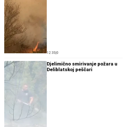
12:35
|
0
Djelimično smirivanje požara u
Deliblatskoj peščari