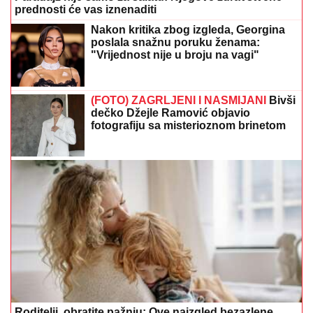
prednosti će vas iznenaditi
Nakon kritika zbog izgleda, Georgina
poslala snažnu poruku ženama:
"Vrijednost nije u broju na vagi"
(FOTO) ZAGRLJENI I NASMIJANI
Bivši
dečko Džejle Ramović objavio
fotografiju sa misterioznom brinetom
Roditelji, obratite pažnju: Ove naizgled bezazlene