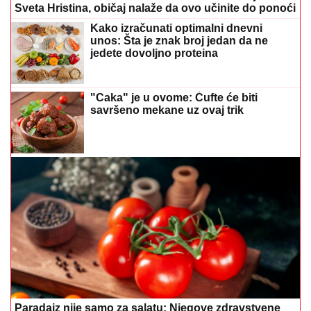
Sveta Hristina, običaj nalaže da ovo učinite do ponoći
Kako izračunati optimalni dnevni
unos: Šta je znak broj jedan da ne
jedete dovoljno proteina
"Caka" je u ovome: Ćufte će biti
savršeno mekane uz ovaj trik
Paradajz nije samo za salatu: Njegove zdravstvene