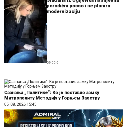
porodični posao i ne planira
modernizaciju
09:00
|
0
Сазнања „Политике”: Ко је поставио замку
Митрополиту Методију у Горњем Заостру
05. 08. 2026 15:45