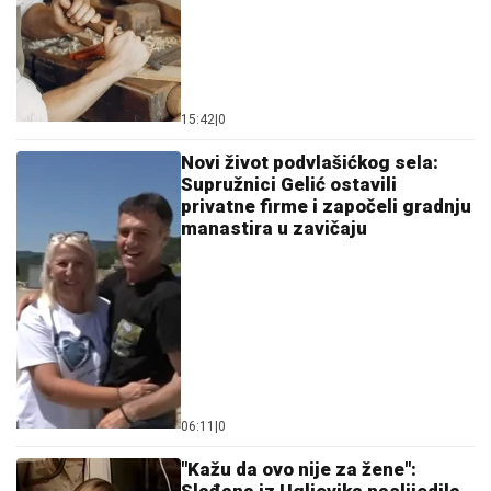
15:42
|
0
Novi život podvlašićkog sela:
Supružnici Gelić ostavili
privatne firme i započeli gradnju
manastira u zavičaju
06:11
|
0
"Kažu da ovo nije za žene":
Slađana iz Ugljevika naslijedila