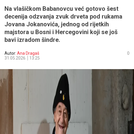
Na vlašičkom Babanovcu već gotovo šest
decenija odzvanja zvuk drveta pod rukama
Jovana Jokanovića, jednog od rijetkih
majstora u Bosni i Hercegovini koji se još
bavi izradom šindre.
Autor:
Ana Dragaš
0
31.05.2026.
13:25