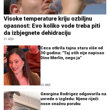
Visoke temperature kriju ozbiljnu
opasnost: Evo koliko vode treba piti
da izbjegnete dehidraciju
21:42
|
0
Ceca otkrila tajnu staru više od
30 godina: "Taj stih nije napisao
Dino Merlin, nego ja"
20:48
|
0
Georgina Rodrigez odgovorila na
uvrede o izgledu: Njene riječi
nose snažnu poruku