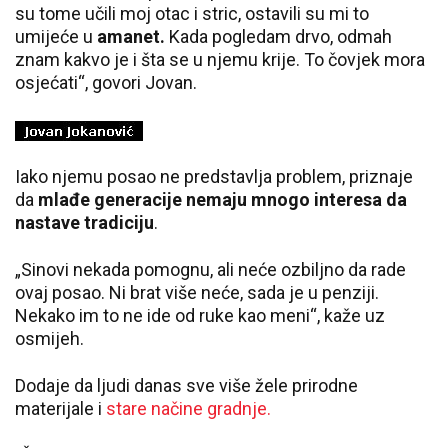
su tome učili moj otac i stric, ostavili su mi to
umijeće u
amanet.
Kada pogledam drvo, odmah
znam kakvo je i šta se u njemu krije. To čovjek mora
osjećati“, govori Jovan.
Iako njemu posao ne predstavlja problem, priznaje
da
mlađe generacije nemaju mnogo interesa da
nastave tradiciju
.
„Sinovi nekada pomognu, ali neće ozbiljno da rade
ovaj posao. Ni brat više neće, sada je u penziji.
Nekako im to ne ide od ruke kao meni“, kaže uz
osmijeh.
Dodaje da ljudi danas sve više žele prirodne
materijale i
stare načine gradnje.