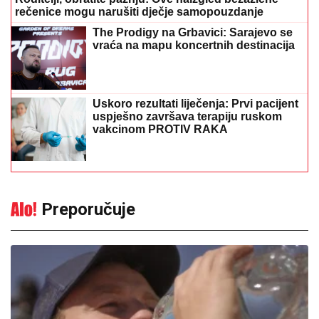
rečenice mogu narušiti dječje samopouzdanje
The Prodigy na Grbavici: Sarajevo se
vraća na mapu koncertnih destinacija
Uskoro rezultati liječenja: Prvi pacijent
uspješno završava terapiju ruskom
vakcinom PROTIV RAKA
Preporučuje