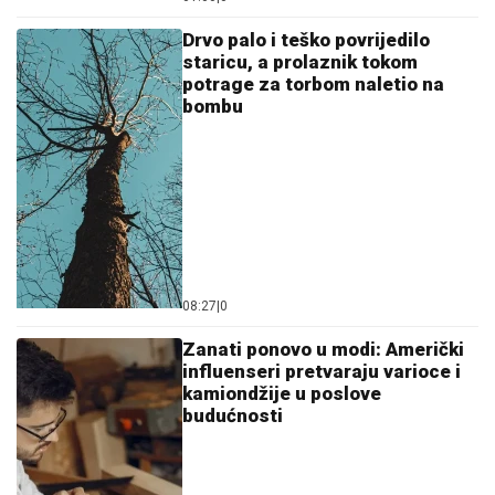
Drvo palo i teško povrijedilo
staricu, a prolaznik tokom
potrage za torbom naletio na
bombu
08:27
|
0
Zanati ponovo u modi: Američki
influenseri pretvaraju varioce i
kamiondžije u poslove
budućnosti