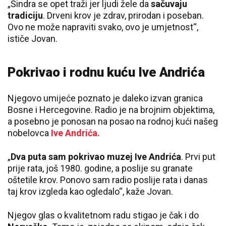
„Šindra se opet traži jer ljudi žele da
sačuvaju
tradiciju
. Drveni krov je zdrav, prirodan i poseban.
Ovo ne može napraviti svako, ovo je umjetnost“,
ističe Jovan.
Pokrivao i rodnu kuću Ive Andrića
Njegovo umijeće poznato je daleko izvan granica
Bosne i Hercegovine. Radio je na brojnim objektima,
a posebno je ponosan na posao na rodnoj kući našeg
nobelovca
Ive Andrića.
„
Dva puta sam pokrivao muzej Ive Andrića
. Prvi put
prije rata, još 1980. godine, a poslije su granate
oštetile krov. Ponovo sam radio poslije rata i danas
taj krov izgleda kao ogledalo“, kaže Jovan.
Njegov glas o kvalitetnom radu stigao je čak i do