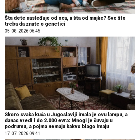
Šta dete nasleđuje od oca, a šta od majke? Sve što
treba da znate o genetici
05. 08. 2026 06:45
Skoro svaka kuća u Jugoslaviji imala je ovu lampu, a
danas vredi i do 2.000 evra: Mnogi je čuvaju u
podrumu, a pojma nemaju kakvo blago imaju
17. 07. 2026 09:41