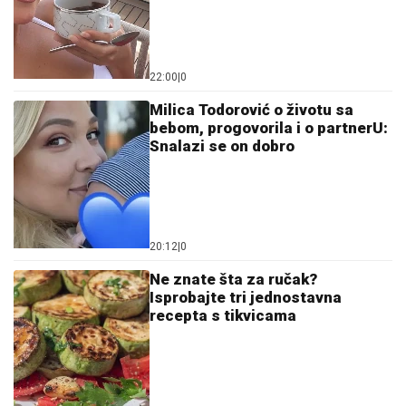
22:00
|
0
Milica Todorović o životu sa
bebom, progovorila i o partnerU:
Snalazi se on dobro
20:12
|
0
Ne znate šta za ručak?
Isprobajte tri jednostavna
recepta s tikvicama