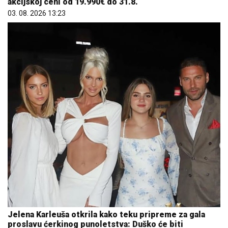
akcijskoj ceni od 19.990€ do 31.8.
03. 08. 2026 13:23
Jelena Karleuša otkrila kako teku pripreme za gala
proslavu ćerkinog punoletstva: Duško će biti