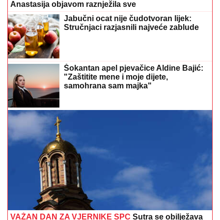
Anastasija objavom raznježila sve
Jabučni ocat nije čudotvoran lijek:
Stručnjaci razjasnili najveće zablude
Šokantan apel pjevačice Aldine Bajić:
"Zaštitite mene i moje dijete,
samohrana sam majka"
VAŽAN DAN ZA VJERNIKE SPC
Sutra se obilježava