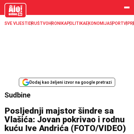
aloonline.b
a
SVE VIJESTI
DRUŠTVO
HRONIKA
POLITIKA
EKONOMIJA
SPORT
VIP
R
Dodaj kao željeni izvor na google pretrazi
Sudbine
Posljednji majstor šindre sa
Vlašića: Jovan pokrivao i rodnu
kuću Ive Andrića (FOTO/VIDEO)