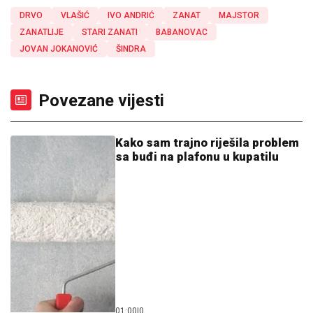
DRVO
VLAŠIĆ
IVO ANDRIĆ
ZANAT
MAJSTOR
ZANATLIJE
STARI ZANATI
BABANOVAC
JOVAN JOKANOVIĆ
ŠINDRA
Povezane vijesti
Kako sam trajno riješila problem
sa buđi na plafonu u kupatilu
01:00
|
0