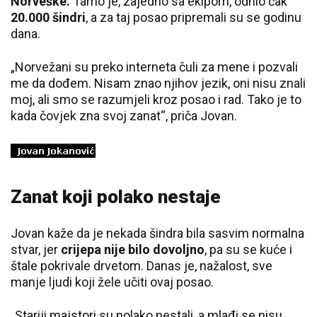
Norveške.
Tamo je, zajedno sa ekipom, odnio čak
20.000 šindri
, a za taj posao pripremali su se godinu
dana.
„Norvežani su preko interneta čuli za mene i pozvali
me da dođem. Nisam znao njihov jezik, oni nisu znali
moj, ali smo se razumjeli kroz posao i rad. Tako je to
kada čovjek zna svoj zanat“, priča Jovan.
Zanat koji polako nestaje
Jovan kaže da je nekada šindra bila sasvim normalna
stvar, jer
crijepa nije bilo dovoljno
, pa su se kuće i
štale pokrivale drvetom. Danas je, nažalost, sve
manje ljudi koji žele učiti ovaj posao.
„Stariji majstori su polako nestali, a mlađi se nisu