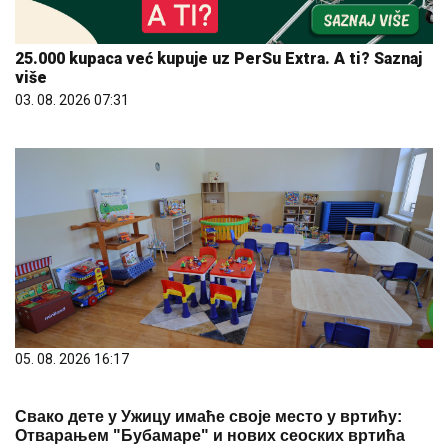
25.000 kupaca već kupuje uz PerSu Extra. A ti? Saznaj
više
03. 08. 2026 07:31
05. 08. 2026 16:17
Свако дете у Ужицу имаће своје место у вртићу:
Отварањем "Бубамаре" и нових сеоских вртића