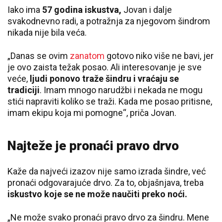
Iako ima
57 godina iskustva,
Jovan i dalje
svakodnevno radi, a potražnja za njegovom šindrom
nikada nije bila veća.
„Danas se ovim
zanatom
gotovo niko više ne bavi, jer
je ovo zaista težak posao. Ali interesovanje je sve
veće,
ljudi ponovo traže šindru i vraćaju se
tradiciji
. Imam mnogo narudžbi i nekada ne mogu
stići napraviti koliko se traži. Kada me posao pritisne,
imam ekipu koja mi pomogne“, priča Jovan.
Najteže je pronaći pravo drvo
Kaže da najveći izazov nije samo izrada šindre, već
pronaći odgovarajuće drvo. Za to, objašnjava, treba
iskustvo koje se ne može naučiti preko noći.
„Ne može svako pronaći pravo drvo za šindru. Mene