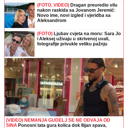
(FOTO, VIDEO)
Dragan preuredio vilu
nakon raskida sa Jovanom Jeremić:
Novo ime, novi izgled i vjeridba sa
Aleksandrom
(FOTO)
Ljubav cvjeta na moru: Sara Jo
i Aleksej uživaju u skrivenoj uvali,
fotografije privukle veliku pažnju
(VIDEO) NEMANJA GUDELJ SE NE ODVAJA OD
SINA
Ponosni tata gura kolica dok Ilijan spava,