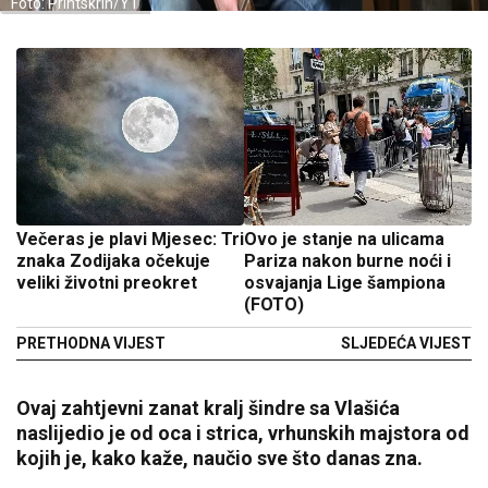
Foto: Printskrin/YT
Večeras je plavi Mjesec: Tri
Ovo je stanje na ulicama
znaka Zodijaka očekuje
Pariza nakon burne noći i
veliki životni preokret
osvajanja Lige šampiona
(FOTO)
PRETHODNA VIJEST
SLJEDEĆA VIJEST
Ovaj zahtjevni zanat kralj šindre sa Vlašića
naslijedio je od oca i strica, vrhunskih majstora od
kojih je, kako kaže, naučio sve što danas zna.