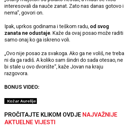
interesovali da nauče zanat. Zato nas danas gotovo i
nema“, govori on.
Ipak, uprkos godinama i teškom radu,
od svog
zanata ne odustaje
. Kaže da ovaj posao može raditi
samo onaj ko ga iskreno voli.
„Ovo nije posao za svakoga. Ako ga ne voliš, ne treba
ni da ga radiš. A koliko sam šindri do sada otesao, ne
bi stale u ovo dvorište“, kaže Jovan na kraju
razgovora.
BONUS VIDEO:
PROČITAJTE KLIKOM OVDJE
NAJVAŽNIJE
AKTUELNE VIJESTI