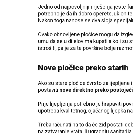
Jedno od najpovoljnijih rješenja jeste
fa
potrebno je da ih dobro operete, uklonit
Nakon toga nanose se dva sloja specijal
Ovako obnovljene pločice mogu da izgleda
umu da se u dijelovima kupatila koji su s
istrošiti, pa je za te površine bolje razmot
Nove pločice preko starih
Ako su stare pločice čvrsto zalijepljene
postaviti
nove direktno preko postojeć
Prije lijepljenja potrebno je hrapaviti pov
upotreba kvalitetnog, ojačanog lijepka n
Treba računati na to da će zid postati deb
na zatvaranje vrata ili ugradnju sanitarija.