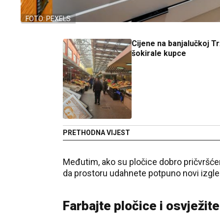
FOTO: PEXELS
Cijene na banjalučkoj Tr
šokirale kupce
PRETHODNA VIJEST
Međutim, ako su pločice dobro pričvršćen
da prostoru udahnete potpuno novi izgle
Farbajte pločice i osvježit