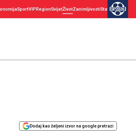
onomija
Sport
VIP
Region
Svijet
Život
Zanimljivosti
Stav
SP2026
Dodaj kao željeni izvor na google pretrazi