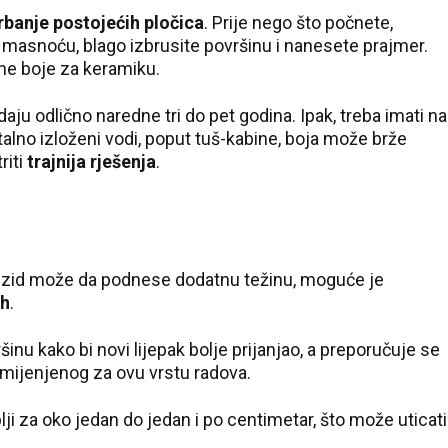
rbanje postojećih pločica
. Prije nego što počnete,
e masnoću, blago izbrusite površinu i nanesete prajmer.
ne boje za keramiku.
ju odlično naredne tri do pet godina. Ipak, treba imati na
talno izloženi vodi, poput tuš-kabine, boja može brže
riti
trajnija rješenja
.
 i zid može da podnese dodatnu težinu, moguće je
ih
.
ršinu kako bi novi lijepak bolje prijanjao, a preporučuje se
amijenjenog za ovu vrstu radova.
lji za oko jedan do jedan i po centimetar, što može uticati