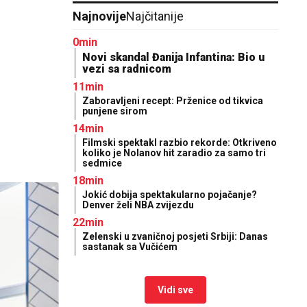
Najnovije
Najčitanije
0min
Novi skandal Đanija Infantina: Bio u
vezi sa radnicom
11min
Zaboravljeni recept: Prženice od tikvica
punjene sirom
14min
Filmski spektakl razbio rekorde: Otkriveno
koliko je Nolanov hit zaradio za samo tri
sedmice
18min
Jokić dobija spektakularno pojačanje?
Denver želi NBA zvijezdu
22min
Zelenski u zvaničnoj posjeti Srbiji: Danas
sastanak sa Vučićem
Vidi sve