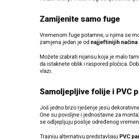
Zamijenite samo fuge
Vremenom fuge potamne, u njima se može 
zamjena jedan je od
najjeftinijih način
Možete izabrati nijansu koja je malo tamn
da istaknete oblik i raspored pločica. Do
vlazi.
Samoljepljive folije i PVC p
Još jedno brzo rješenje jesu dekorativn
One su povoljne i jednostavne za monta
se odljepljuju poslije određenog vremen
Trajniju alternativu predstavljaju
PVC pan