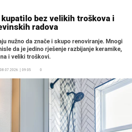
 kupatilo bez velikih troškova i
evinskih radova
aju nužno da znače i skupo renoviranje. Mnogi
isle da je jedino rješenje razbijanje keramike,
na i veliki troškovi.
08.07.2026.
09:05
0