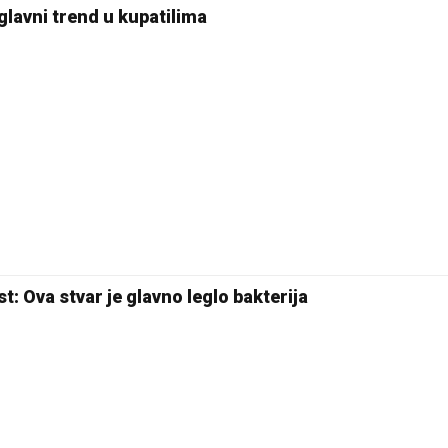
21 °C
glavni trend u kupatilima
Pale
t: Ova stvar je glavno leglo bakterija