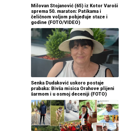
Milovan Stojanović (65) iz Kotor Varoši
sprema 50. maraton: Patikama i
čeličnom voljom pobjeđuje staze i
godine (FOTO/VIDEO)
Senka Dudaković uskoro postaje
prabaka: Bivša misica Orahove plijeni
šarmom i u osmoj deceniji (FOTO)