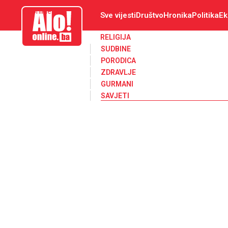
aloonline.ba
Sve vijesti
Društvo
Hronika
Politika
Ek
RELIGIJA
SUDBINE
PORODICA
ZDRAVLJE
GURMANI
SAVJETI