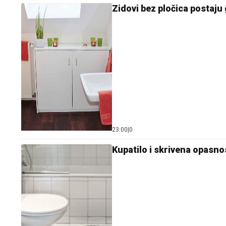
Zidovi bez pločica postaju 
23:00
|
0
Kupatilo i skrivena opasnos