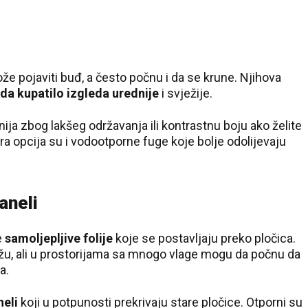
pojaviti buđ, a često počnu i da se krune. Njihova
a da kupatilo izgleda urednije
i svježije.
ija zbog lakšeg održavanja ili kontrastnu boju ako želite
bra opcija su i vodootporne fuge koje bolje odolijevaju
aneli
e
samoljepljive folije
koje se postavljaju preko pločica.
žu, ali u prostorijama sa mnogo vlage mogu da počnu da
a.
eli
koji u potpunosti prekrivaju stare pločice. Otporni su