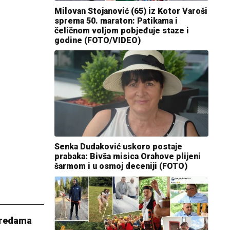
Milovan Stojanović (65) iz Kotor Varoši
sprema 50. maraton: Patikama i
čeličnom voljom pobjeđuje staze i
godine (FOTO/VIDEO)
Senka Dudaković uskoro postaje
prabaka: Bivša misica Orahove plijeni
šarmom i u osmoj deceniji (FOTO)
ovredama