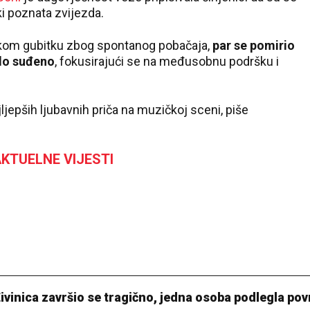
ki poznata zvijezda.
eškom gubitku zbog spontanog pobačaja,
par se pomirio
ilo suđeno
, fokusirajući se na međusobnu podršku i
ljepših ljubavnih priča na muzičkoj sceni, piše
KTUELNE VIJESTI
ivinica završio se tragično, jedna osoba podlegla p