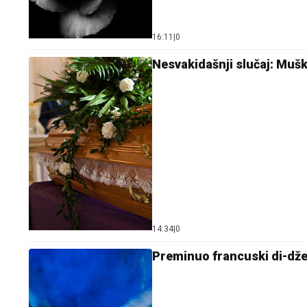
16:11
|
0
Nesvakidašnji slučaj: Mušk
14:34
|
0
Preminuo francuski di-dže