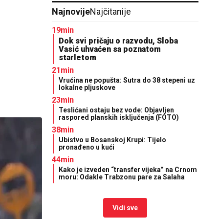
Najnovije
Najčitanije
19min
Dok svi pričaju o razvodu, Sloba
Vasić uhvaćen sa poznatom
starletom
21min
Vrućina ne popušta: Sutra do 38 stepeni uz
lokalne pljuskove
23min
Teslićani ostaju bez vode: Objavljen
raspored planskih isključenja (FOTO)
38min
Ubistvo u Bosanskoj Krupi: Tijelo
pronađeno u kući
44min
Kako je izveden “transfer vijeka” na Crnom
moru: Odakle Trabzonu pare za Salaha
Vidi sve