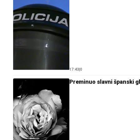
17:43
|
0
Preminuo slavni španski g