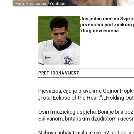
Foto: Printscreen/Youtube
Još jedan meč na Svje
prvenstvu pod znakom p
zbog nevremena
PRETHODNA VIJEST
Pjevačica, čije je pravo ime Gejnor Hopki
„Total Eclipse of the Heart“, „Holding O
Osim muzičkog uspjeha, Boni je bila po
Salivanom, britanskim džudistom i učesn
Njihova ljubav trajala je čak 52 godine, a