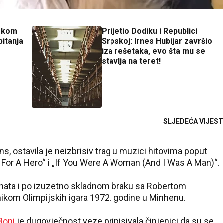
tskom
Prijetio Dodiku i Republici
itanja
Srpskoj: Irnes Hubijar završio
iza rešetaka, evo šta mu se
stavlja na teret!
SLJEDEĆA VIJEST
ns, ostavila je neizbrisiv trag u muzici hitovima poput
ut For A Hero“ i „If You Were A Woman (And I Was A Man)“.
znata i po izuzetno skladnom braku sa Robertom
ikom Olimpijskih igara 1972. godine u Minhenu.
Boni
je dugovječnost veze pripisivala činjenici da su se