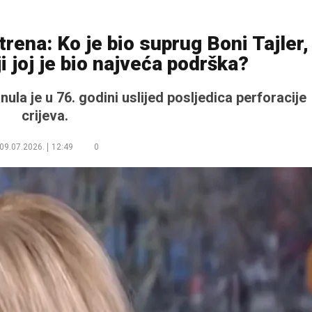
trena: Ko je bio suprug Boni Tajler,
ji joj je bio najveća podrška?
ula je u 76. godini uslijed posljedica perforacije
crijeva.
09.07.2026.
12:49
0