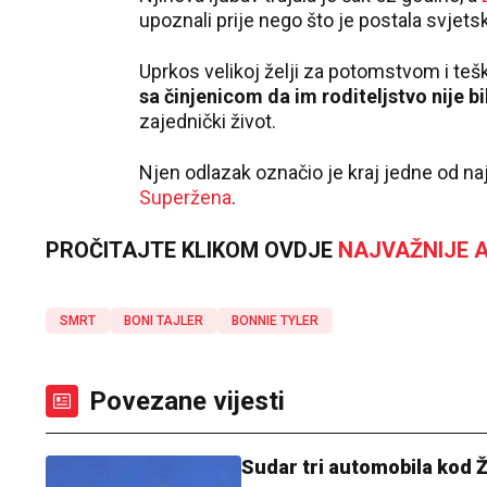
upoznali prije nego što je postala svjets
Uprkos velikoj želji za potomstvom i t
sa činjenicom da im roditeljstvo nije b
zajednički život.
Njen odlazak označio je kraj jedne od naj
Superžena
.
PROČITAJTE KLIKOM OVDJE
NAJVAŽNIJE A
SMRT
BONI TAJLER
BONNIE TYLER
Povezane vijesti
Sudar tri automobila kod Ž