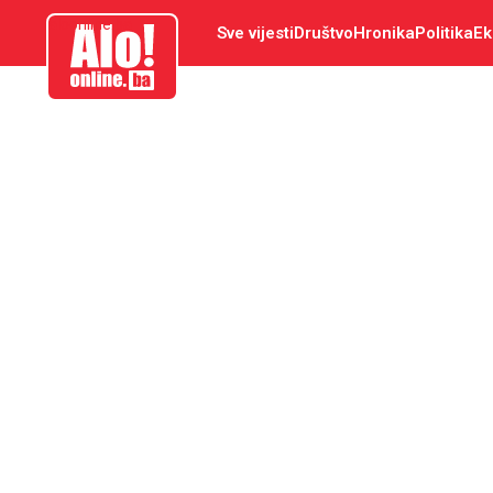
aloonline.ba
Sve vijesti
Društvo
Hronika
Politika
Ek