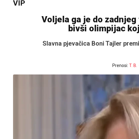
VIP
Voljela ga je do zadnjeg 
bivši olimpijac ko
Slavna pjevačica Boni Tajler premin
Prenosi:
T. B.