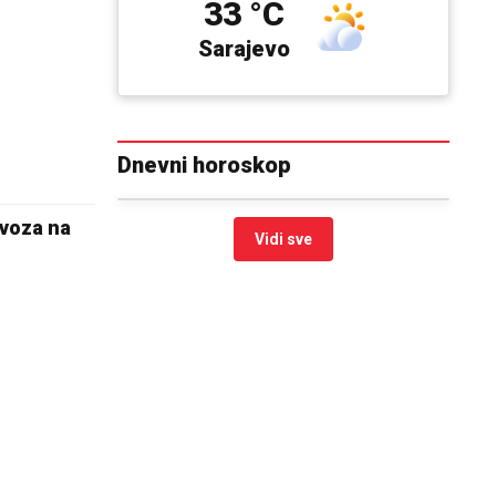
33 °C
Sarajevo
Dnevni horoskop
 voza na
Vidi sve