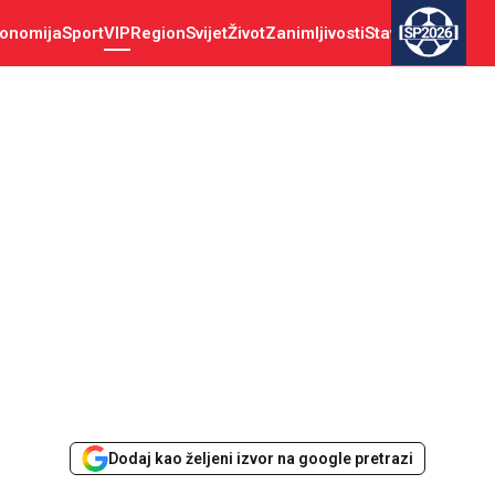
onomija
Sport
VIP
Region
Svijet
Život
Zanimljivosti
Stav
SP2026
Dodaj kao željeni izvor na google pretrazi