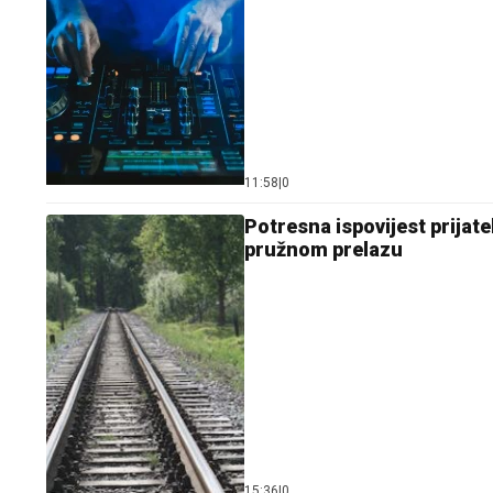
11:58
|
0
Potresna ispovijest prijate
pružnom prelazu
15:36
|
0