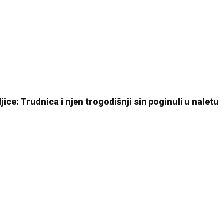
28 °C
Pale
ljice: Trudnica i njen trogodišnji sin poginuli u naletu