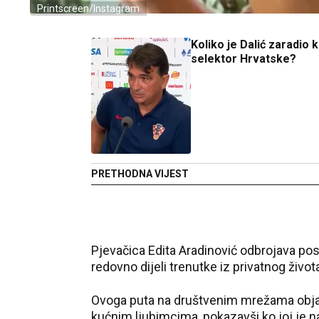
Printscreen/Instagram
Koliko je Dalić zaradio 
selektor Hrvatske?
PRETHODNA VIJEST
Pjevačica Edita Aradinović odbrojava pos
redovno dijeli trenutke iz privatnog živo
Ovoga puta na društvenim mrežama objavi
kućnim ljubimcima, pokazavši ko joj je