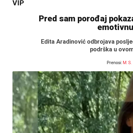
VIP
Pred sam porođaj pokazal
emotivnu
Edita Aradinović
odbrojava posljed
podrška u ovom
Prenosi:
M. S.