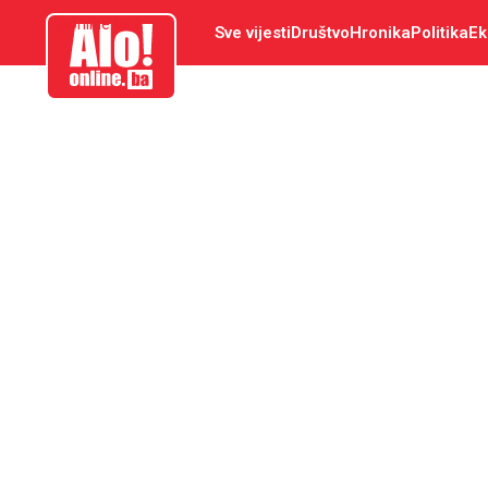
aloonline.ba
Sve vijesti
Društvo
Hronika
Politika
Ek