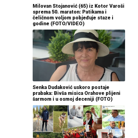
Milovan Stojanović (65) iz Kotor Varoši
sprema 50. maraton: Patikama i
čeličnom voljom pobjeđuje staze i
godine (FOTO/VIDEO)
Senka Dudaković uskoro postaje
prabaka: Bivša misica Orahove plijeni
šarmom i u osmoj deceniji (FOTO)