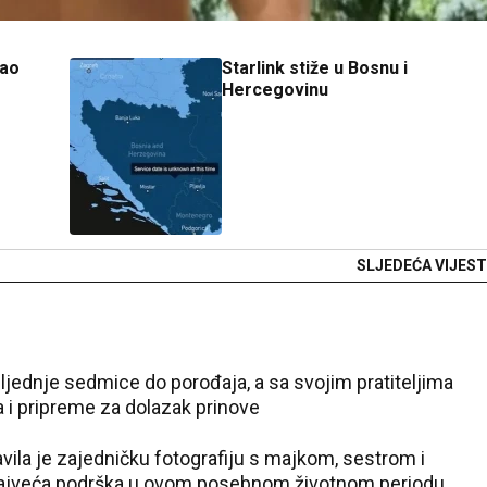
kao
Starlink stiže u Bosnu i
Hercegovinu
SLJEDEĆA VIJEST
ljednje sedmice do porođaja, a sa svojim pratiteljima
ta i pripreme za dolazak prinove
la je zajedničku fotografiju s majkom, sestrom i
 najveća podrška u ovom posebnom životnom periodu.