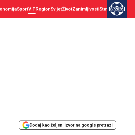
onomija
Sport
VIP
Region
Svijet
Život
Zanimljivosti
Stav
SP2026
Dodaj kao željeni izvor na google pretrazi