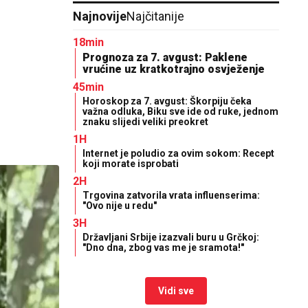
Najnovije
Najčitanije
18min
Prognoza za 7. avgust: Paklene
vrućine uz kratkotrajno osvježenje
45min
Horoskop za 7. avgust: Škorpiju čeka
važna odluka, Biku sve ide od ruke, jednom
znaku slijedi veliki preokret
1H
Internet je poludio za ovim sokom: Recept
koji morate isprobati
2H
Trgovina zatvorila vrata influenserima:
"Ovo nije u redu"
3H
Državljani Srbije izazvali buru u Grčkoj:
"Dno dna, zbog vas me je sramota!"
Vidi sve