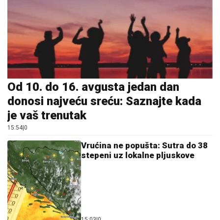
Od 10. do 16. avgusta jedan dan
donosi najveću sreću: Saznajte kada
je vaš trenutak
15:54
|
0
Vrućina ne popušta: Sutra do 38
stepeni uz lokalne pljuskove
15:03
|
0