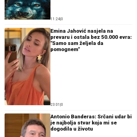
11:24
|
0
Emina Jahović nasjela na
prevaru i ostala bez 50.000 evra:
"Samo sam željela da
pomognem"
23:01
|
0
Antonio Banderas: Srčani udar bi
je najbolja stvar koja mi se
dogodila u životu