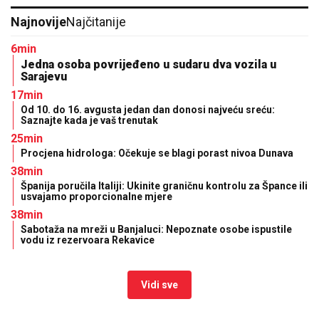
Najnovije
Najčitanije
6min
Јedna osoba povrijeđeno u sudaru dva vozila u
Sarajevu
17min
Od 10. do 16. avgusta jedan dan donosi najveću sreću:
Saznajte kada je vaš trenutak
25min
Procjena hidrologa: Očekuje se blagi porast nivoa Dunava
38min
Španija poručila Italiji: Ukinite graničnu kontrolu za Špance ili
usvajamo proporcionalne mjere
38min
Sabotaža na mreži u Banjaluci: Nepoznate osobe ispustile
vodu iz rezervoara Rekavice
Vidi sve