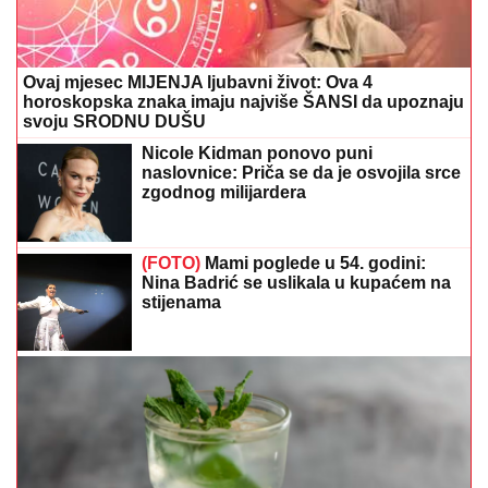
Ovaj mjesec MIJENJA ljubavni život: Ova 4
horoskopska znaka imaju najviše ŠANSI da upoznaju
svoju SRODNU DUŠU
Nicole Kidman ponovo puni
naslovnice: Priča se da je osvojila srce
zgodnog milijardera
(FOTO)
Mami poglede u 54. godini:
Nina Badrić se uslikala u kupaćem na
stijenama