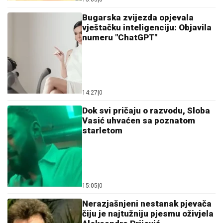
Bugarska zvijezda opjevala
vještačku inteligenciju: Objavila
numeru "ChatGPT"
14:27
|
0
Dok svi pričaju o razvodu, Sloba
Vasić uhvaćen sa poznatom
starletom
15:05
|
0
Nerazjašnjeni nestanak pjevača
čiju je najtužniju pjesmu oživjela