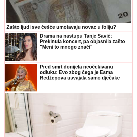
Zašto ljudi sve češće umotavaju novac u foliju?
Drama na nastupu Tanje Savić:
Prekinula koncert, pa objasnila zašto
"Meni to mnogo znači"
Pred smrt donijela neočekivanu
odluku: Evo zbog čega je Esma
Redžepova usvajala samo dječake