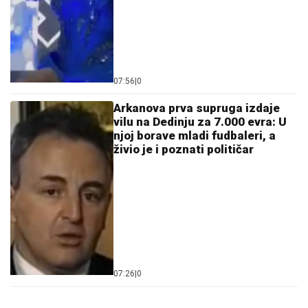
07:56
|
0
Arkanova prva supruga izdaje
vilu na Dedinju za 7.000 evra: U
njoj borave mladi fudbaleri, a
živio je i poznati političar
07:26
|
0