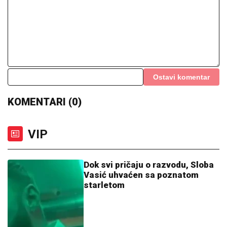
Ostavi komentar
KOMENTARI (0)
VIP
Dok svi pričaju o razvodu, Sloba
Vasić uhvaćen sa poznatom
starletom