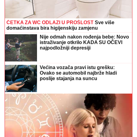
ČETKA ZA WC ODLAZI U PROŠLOST
Sve više
domaćinstava bira higijenskiju zamjenu
Nije odmah nakon rođenja bebe: Novo
istraživanje otkrilo KADA SU OČEVI
najpodložniji depresiji
Većina vozača pravi istu grešku:
Ovako se automobil najbrže hladi
poslije stajanja na suncu