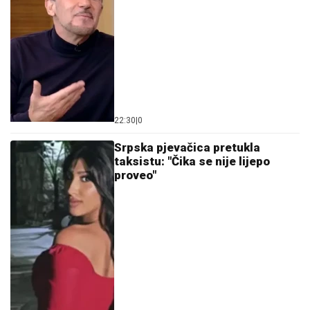
22:30
|
0
Srpska pjevačica pretukla
taksistu: "Čika se nije lijepo
proveo"