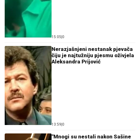
15:05
|
0
Nerazjašnjeni nestanak pjevača
čiju je najtužniju pjesmu oživjela
Aleksandra Prijović
13:59
|
0
"Mnogi su nestali nakon Sašine