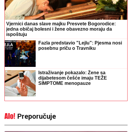
Vjernici danas slave majku Presvete Bogorodice:
jedna običaj bolesni i žene obavezno moraju da
ispoštuju
Fazla predstavio "Lejlu": Pjesma nosi
posebnu priču o Travniku
Istraživanje pokazalo: Žene sa
dijabetesom češće imaju TEŽE
SIMPTOME menopauze
Preporučuje