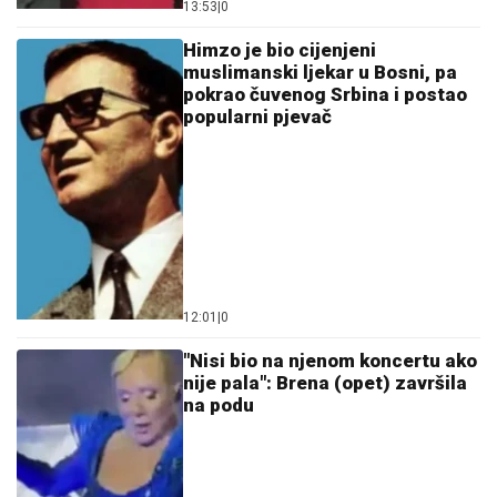
13:53
|
0
Himzo je bio cijenjeni
muslimanski ljekar u Bosni, pa
pokrao čuvenog Srbina i postao
popularni pjevač
12:01
|
0
"Nisi bio na njenom koncertu ako
nije pala": Brena (opet) završila
na podu