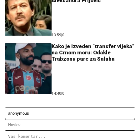
Aleksandra Prijović
13:59
|
0
Kako je izveden “transfer vijeka”
na Crnom moru: Odakle
Trabzonu pare za Salaha
14:40
|
0