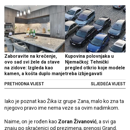
Zaboravite na krečenje,
Kupovina polovnjaka u
ovo sad svi žele da stave
Njemačkoj: Tehnički
na zidove: Izgleda kao
pregled otkrio koje modele
kamen, a košta duplo manje
treba izbjegavati
PRETHODNA VIJEST
SLJEDEĆA VIJEST
Iako je poznat kao Žika iz grupe Zana, malo ko zna ta
njegovo pravo ime nema veze sa ovim nadimkom.
Naime, on je rođen kao
Zoran Živanović
, a svi ga
znaju po skraćenici od prezimena, prenosi Grand.