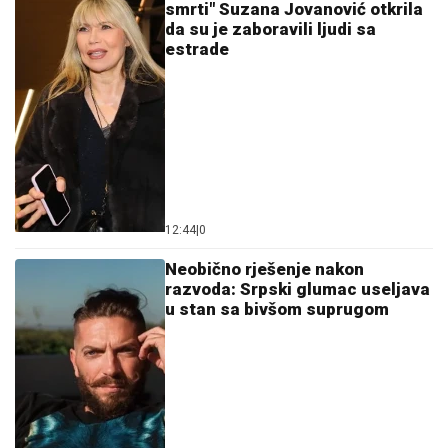
smrti" Suzana Jovanović otkrila
da su je zaboravili ljudi sa
estrade
12:44
|
0
Neobično rješenje nakon
razvoda: Srpski glumac useljava
u stan sa bivšom suprugom