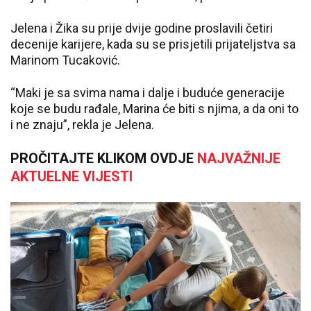
Jelena i Žika su prije dvije godine proslavili četiri
decenije karijere, kada su se prisjetili prijateljstva sa
Marinom Tucaković.
“Maki je sa svima nama i dalje i buduće generacije
koje se budu rađale, Marina će biti s njima, a da oni to
i ne znaju”, rekla je Jelena.
PROČITAJTE KLIKOM OVDJE
NAJVAŽNIJE
AKTUELNE VIJESTI