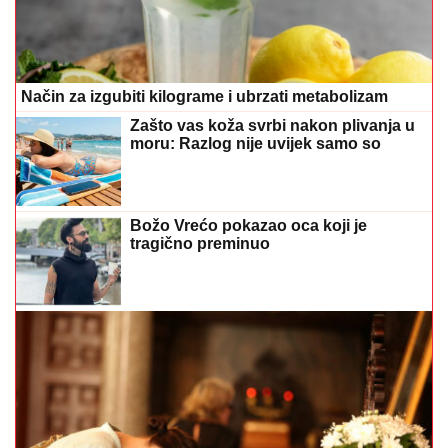
Način za izgubiti kilograme i ubrzati metabolizam
Zašto vas koža svrbi nakon plivanja u
moru: Razlog nije uvijek samo so
Božo Vrećo pokazao oca koji je
tragično preminuo