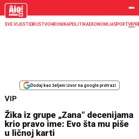
aloonline.b
a
SVE VIJESTI
DRUŠTVO
HRONIKA
POLITIKA
EKONOMIJA
SPORT
VIP
R
Dodaj kao željeni izvor na google pretrazi
VIP
Žika iz grupe „Zana“ decenijama
krio pravo ime: Evo šta mu piše
u ličnoj karti