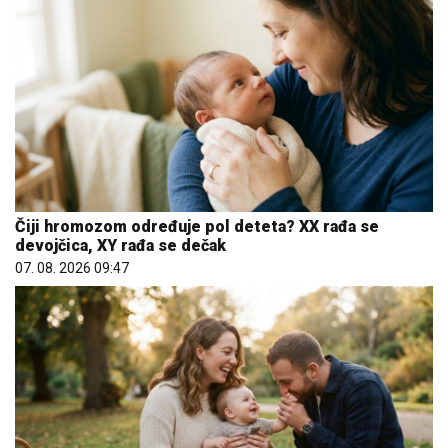
Čiji hromozom određuje pol deteta? XX rađa se
devojčica, XY rađa se dečak
07. 08. 2026 09:47