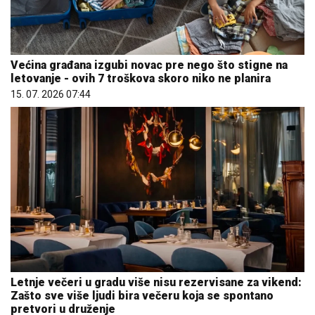
Većina građana izgubi novac pre nego što stigne na
letovanje - ovih 7 troškova skoro niko ne planira
15. 07. 2026 07:44
Letnje večeri u gradu više nisu rezervisane za vikend:
Zašto sve više ljudi bira večeru koja se spontano
pretvori u druženje