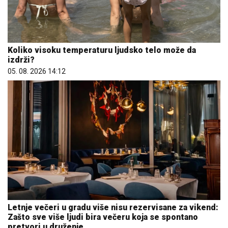
Koliko visoku temperaturu ljudsko telo može da
izdrži?
05. 08. 2026 14:12
Letnje večeri u gradu više nisu rezervisane za vikend:
Zašto sve više ljudi bira večeru koja se spontano
pretvori u druženje