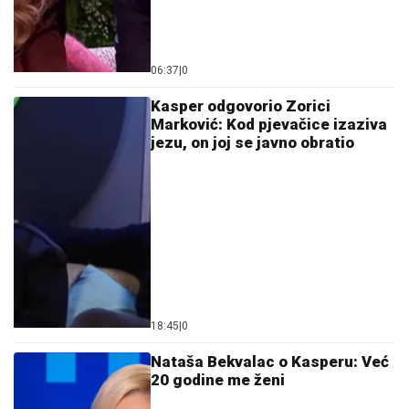
06:37
|
0
Kasper odgovorio Zorici
Marković: Kod pjevačice izaziva
jezu, on joj se javno obratio
18:45
|
0
Nataša Bekvalac o Kasperu: Već
20 godine me ženi