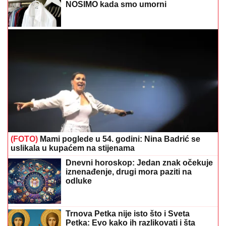
NOSIMO kada smo umorni
(FOTO)
Mami poglede u 54. godini: Nina Badrić se
uslikala u kupaćem na stijenama
Dnevni horoskop: Jedan znak očekuje
iznenađenje, drugi mora paziti na
odluke
Trnova Petka nije isto što i Sveta
Petka: Evo kako ih razlikovati i šta