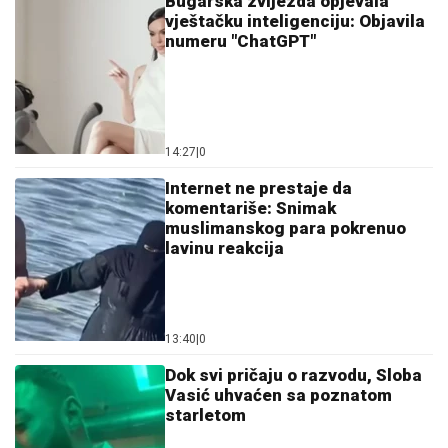
Bugarska zvijezda opjevala
vještačku inteligenciju: Objavila
numeru "ChatGPT"
14:27
|
0
Internet ne prestaje da
komentariše: Snimak
muslimanskog para pokrenuo
lavinu reakcija
13:40
|
0
Dok svi pričaju o razvodu, Sloba
Vasić uhvaćen sa poznatom
starletom