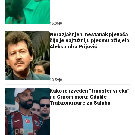
15:05
|
0
Nerazjašnjeni nestanak pjevača
čiju je najtužniju pjesmu oživjela
Aleksandra Prijović
13:59
|
0
Kako je izveden “transfer vijeka”
na Crnom moru: Odakle
Trabzonu pare za Salaha