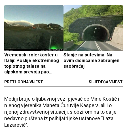
Vremenski rolerkoster u
Stanje na putevima: Na
Italiji: Poslije ekstremnog
ovim dionicama zabranjen
toplotnog talasa na
saobraćaj
alpskom prevoju pao
snijeg, na jugu proglašen
PRETHODNA VIJEST
SLJEDEĆA VIJEST
alarm
Mediji bruje o ljubavnoj vezi pjevačice Mine Kostić i
njenog vjerenika Maneta Ćuruvije Kaspera, ali i o
njenoj zdravstvenoj situaciji, s obzirom na to da je
nedavno puštena iz psihijatrijske ustanove "Laza
Lazarević".