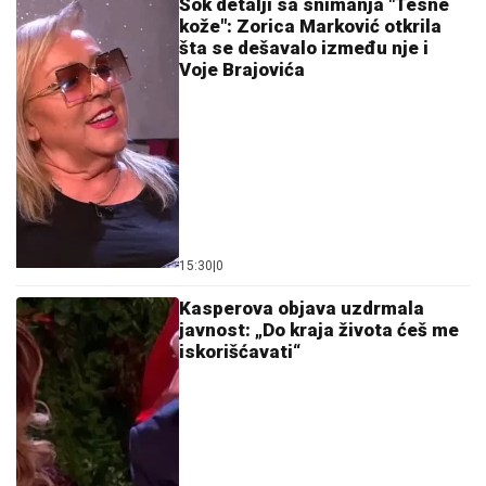
Šok detalji sa snimanja "Tesne
kože": Zorica Marković otkrila
šta se dešavalo između nje i
Voje Brajovića
15:30
|
0
Kasperova objava uzdrmala
javnost: „Do kraja života ćeš me
iskorišćavati“