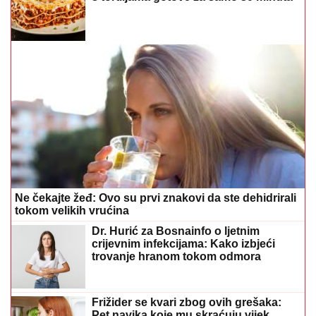
Ne čekajte žeđ: Ovo su prvi znakovi da ste dehidrirali
tokom velikih vrućina
Dr. Hurić za Bosnainfo o ljetnim
crijevnim infekcijama: Kako izbjeći
trovanje hranom tokom odmora
Frižider se kvari zbog ovih grešaka:
Pet navika koje mu skraćuju vijek