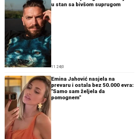
u stan sa bivšom suprugom
11:24
|
0
Emina Jahović nasjela na
prevaru i ostala bez 50.000 evra:
"Samo sam željela da
pomognem"