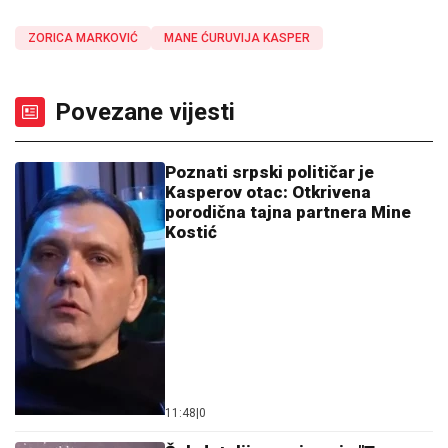
ZORICA MARKOVIĆ
MANE ĆURUVIJA KASPER
Povezane vijesti
Poznati srpski političar je
Kasperov otac: Otkrivena
porodična tajna partnera Mine
Kostić
11:48
|
0