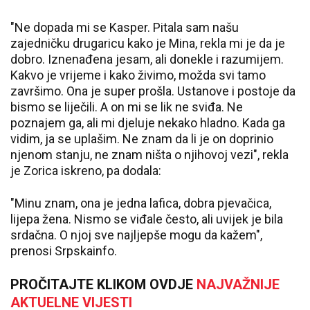
"Ne dopada mi se Kasper. Pitala sam našu
zajedničku drugaricu kako je Mina, rekla mi je da je
dobro. Iznenađena jesam, ali donekle i razumijem.
Kakvo je vrijeme i kako živimo, možda svi tamo
završimo. Ona je super prošla. Ustanove i postoje da
bismo se liječili. A on mi se lik ne sviđa. Ne
poznajem ga, ali mi d‌jeluje nekako hladno. Kada ga
vidim, ja se uplašim. Ne znam da li je on doprinio
njenom stanju, ne znam ništa o njihovoj vezi", rekla
je Zorica iskreno, pa dodala:
"Minu znam, ona je jedna lafica, dobra pjevačica,
lijepa žena. Nismo se viđale često, ali uvijek je bila
srdačna. O njoj sve najljepše mogu da kažem",
prenosi Srpskainfo.
PROČITAJTE KLIKOM OVDJE
NAJVAŽNIJE
AKTUELNE VIJESTI