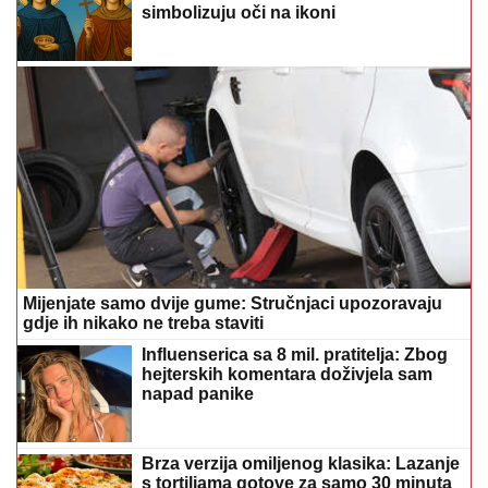
simbolizuju oči na ikoni
Mijenjate samo dvije gume: Stručnjaci upozoravaju
gdje ih nikako ne treba staviti
Influenserica sa 8 mil. pratitelja: Zbog
hejterskih komentara doživjela sam
napad panike
Brza verzija omiljenog klasika: Lazanje
s tortiljama gotove za samo 30 minuta