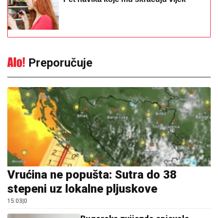
Preporučuje
Vrućina ne popušta: Sutra do 38
stepeni uz lokalne pljuskove
15:03
|
0