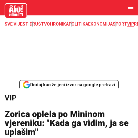
aloonline.b
a
SVE VIJESTI
DRUŠTVO
HRONIKA
POLITIKA
EKONOMIJA
SPORT
VIP
R
Dodaj kao željeni izvor na google pretrazi
VIP
Zorica oplela po Mininom
vjereniku: "Kada ga vidim, ja se
uplašim"