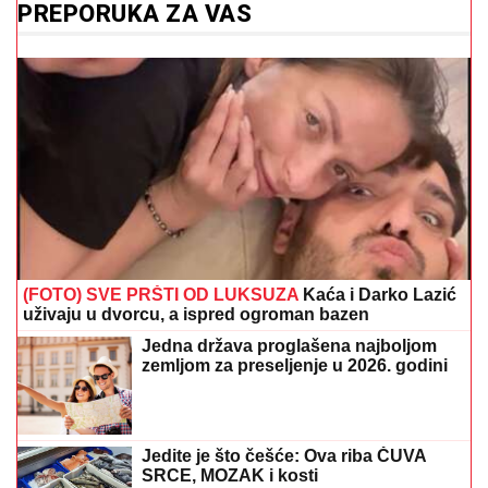
PREPORUKA ZA VAS
(FOTO) SVE PRŠTI OD LUKSUZA
Kaća i Darko Lazić
uživaju u dvorcu, a ispred ogroman bazen
Jedna država proglašena najboljom
zemljom za preseljenje u 2026. godini
Jedite je što češće: Ova riba ČUVA
SRCE, MOZAK i kosti