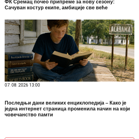
ФК Сремац почео припреме за нову сезону:
Сачуван костур екипе, амбиције све веће
07. 08. 2026 13:00
Последњи дани великих енциклопедија – Како је
једна интернет страница променила начин на који
човечанство памти