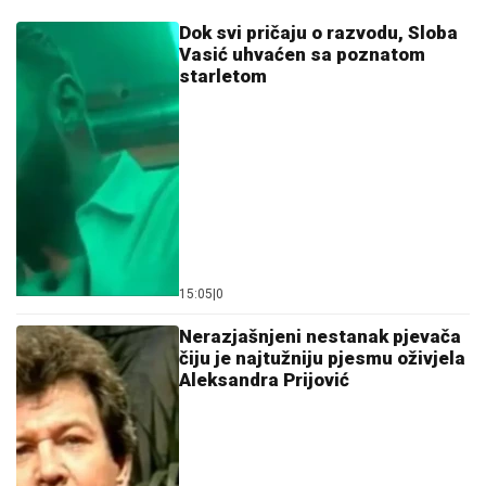
Dok svi pričaju o razvodu, Sloba
Vasić uhvaćen sa poznatom
starletom
15:05
|
0
Nerazjašnjeni nestanak pjevača
čiju je najtužniju pjesmu oživjela
Aleksandra Prijović