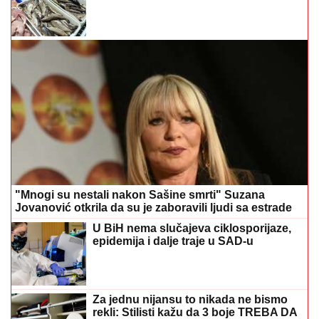
"Mnogi su nestali nakon Sašine smrti" Suzana
Jovanović otkrila da su je zaboravili ljudi sa estrade
U BiH nema slučajeva ciklosporijaze,
epidemija i dalje traje u SAD-u
Za jednu nijansu to nikada ne bismo
rekli: Stilisti kažu da 3 boje TREBA DA