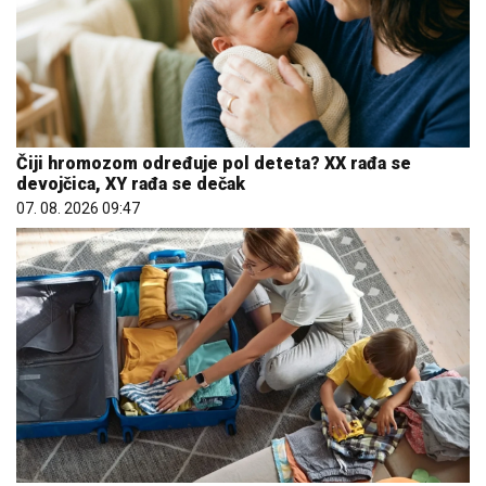
Čiji hromozom određuje pol deteta? XX rađa se
devojčica, XY rađa se dečak
07. 08. 2026 09:47