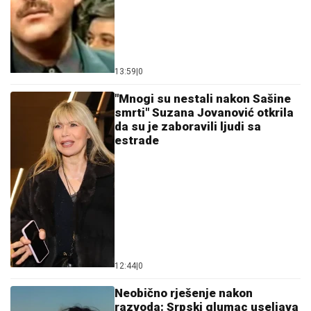
13:59
|
0
"Mnogi su nestali nakon Sašine
smrti" Suzana Jovanović otkrila
da su je zaboravili ljudi sa
estrade
12:44
|
0
Neobično rješenje nakon
razvoda: Srpski glumac useljava