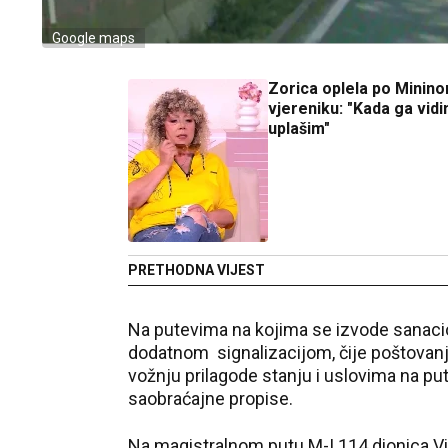
Google maps
Zorica oplela po Minin
vjereniku: "Kada ga vidi
uplašim"
PRETHODNA VIJEST
Na putevima na kojima se izvode sanacion
dodatnom signalizacijom, čije poštovan
vožnju prilagode stanju i uslovima na put
saobraćajne propise.
Na magistralnom putu M-I 114 dionica Vi