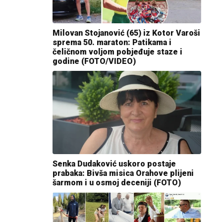
Milovan Stojanović (65) iz Kotor Varoši
sprema 50. maraton: Patikama i
čeličnom voljom pobjeđuje staze i
godine (FOTO/VIDEO)
Senka Dudaković uskoro postaje
prabaka: Bivša misica Orahove plijeni
šarmom i u osmoj deceniji (FOTO)