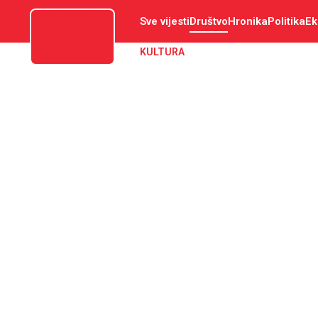
aloonline.ba
Sve vijesti
Društvo
Hronika
Politika
Ek
KULTURA