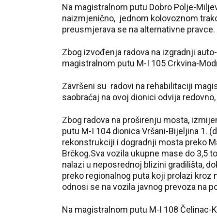
Na magistralnom putu Dobro Polje-Miljevi
naizmjenično, jednom kolovoznom trakom, 
preusmjerava se na alternativne pravce.
Zbog izvođenja radova na izgradnji auto-
magistralnom putu M-I 105 Crkvina-Modri
Završeni su radovi na rehabilitaciji mag
saobraćaj na ovoj dionici odvija redovno,
Zbog radova na proširenju mosta, izmije
putu M-I 104 dionica Vršani-Bijeljina 1. 
rekonstrukciji i dogradnji mosta preko M
Brčkog.Sva vozila ukupne mase do 3,5 t
nalazi u neposrednoj blizini gradilišta, 
preko regionalnog puta koji prolazi kroz
odnosi se na vozila javnog prevoza na podr
Na magistralnom putu M-I 108 Čelinac-Kot