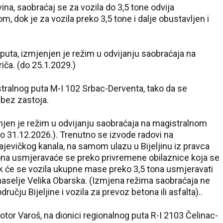
na, saobraćaj se za vozila do 3,5 tone odvija
dok je za vozila preko 3,5 tone i dalje obustavljen i
puta, izmjenjen je režim u odvijanju saobraćaja na
ča. (do 25.1.2029.)
istralnog puta M-I 102 Srbac-Derventa, tako da se
 bez zastoja.
njen je režim u odvijanju saobraćaja na magistralnom
(do 31.12.2026.). Trenutno se izvode radovi na
ajevičkog kanala, na samom ulazu u Bijeljinu iz pravca
ona usmjeravaće se preko privremene obilaznice koja se
dok će se vozila ukupne mase preko 3,5 tona usmjeravati
 naselje Velika Obarska. (Izmjena režima saobraćaja ne
učju Bijeljine i vozila za prevoz betona ili asfalta)..
or Varoš, na dionici regionalnog puta R-I 2103 Čelinac-