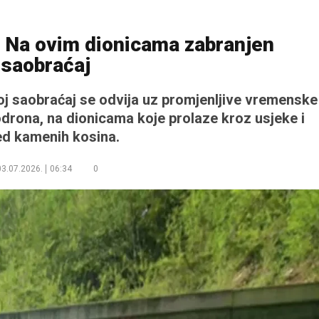
: Na ovim dionicama zabranjen
saobraćaj
oj saobraćaj se odvija uz promjenljive vremenske
drona, na dionicama koje prolaze kroz usjeke i
d kamenih kosina.
03.07.2026.
06:34
0