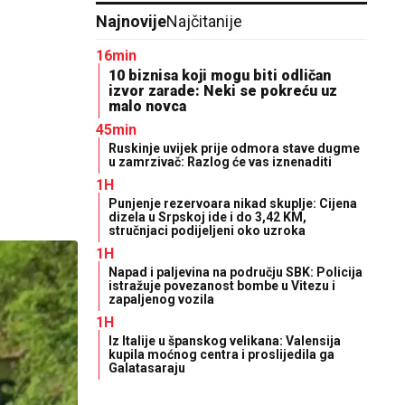
Najnovije
Najčitanije
16min
10 biznisa koji mogu biti odličan
izvor zarade: Neki se pokreću uz
malo novca
45min
Ruskinje uvijek prije odmora stave dugme
u zamrzivač: Razlog će vas iznenaditi
1H
Punjenje rezervoara nikad skuplje: Cijena
dizela u Srpskoj ide i do 3,42 KM,
stručnjaci podijeljeni oko uzroka
1H
Napad i paljevina na području SBK: Policija
istražuje povezanost bombe u Vitezu i
zapaljenog vozila
1H
Iz Italije u španskog velikana: Valensija
kupila moćnog centra i proslijedila ga
Galatasaraju