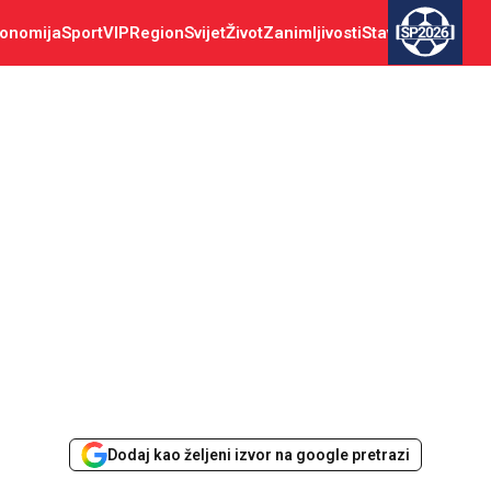
onomija
Sport
VIP
Region
Svijet
Život
Zanimljivosti
Stav
SP2026
Dodaj kao željeni izvor na google pretrazi