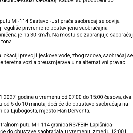
 dionica-Rudanka-Doboj. Radovi su produženi do
20 °C
utu MI-114 Sastavci-Ustiprača saobraćaj se odvija
Pale
reguliše privremeno postavljena saobraćajna
ograničena je na 30 km/h. Na mostu se zabranjuje saobraćaj
 tona.
lokaciji prevoj Ljeskove vode, zbog radova, saobraćaj se
se teretna vozila preusmjeravaju na alternativni pravac
1.2027. godine u vremenu od 07:00 do 15:00 časova, dva
nju od 5 do 10 minuta, doći će do obustave saobraćaja na
nica-Ljubogošta, mjesto Han Derventa.
ralnom putu M-I 114 granica RS/FBiH Lapišnica-
 će do obustave saobraćaja, u vremenu između 12:00 i