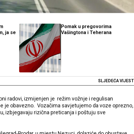
om
Pomak u pregovorima
m, ja se
Vašingtona i Teherana
SLJEDEĆA VIJEST
i radovi, izmijenjen je režim vožnje i regulisan
je je obavezno. Vozačima savjetujemo da voze oprezno,
u, izbjegavaju rizična preticanja i poštuju sve
šegrad-Brodar, u mjestu Nezuci, dolaziće do obustave