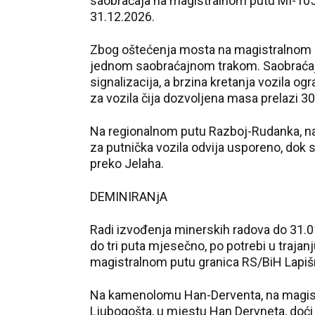
saobraćaja na magistralnom putu MI-105
31.12.2026.
Zbog oštećenja mosta na magistralnom p
jednom saobraćajnom trakom. Saobraćaj 
signalizacija, a brzina kretanja vozila 
za vozila čija dozvoljena masa prelazi 30
Na regionalnom putu Razboj-Rudanka, na 
za putnička vozila odvija usporeno, dok 
preko Jelaha.
DEMINIRANjA
Radi izvođenja minerskih radova do 31.0
do tri puta mjesečno, po potrebi u traja
magistralnom putu granica RS/BiH Lapiš
Na kamenolomu Han-Derventa, na magist
Ljubogošta, u mjestu Han Dervneta, doći