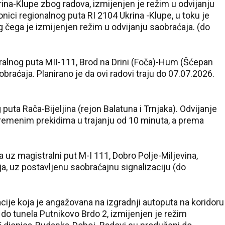
rina-Klupe zbog radova, izmijenjen je režim u odvijanju
onici regionalnog puta RI 2104 Ukrina -Klupe, u toku je
g čega je izmijenjen režim u odvijanju saobraćaja. (do
ralnog puta MII-111, Brod na Drini (Foča)-Hum (Šćepan
obraćaja. Planirano je da ovi radovi traju do 07.07.2026.
puta Rača-Bijeljina (rejon Balatuna i Trnjaka). Odvijanje
remenim prekidima u trajanju od 10 minuta, a prema
a uz magistralni put M-I 111, Dobro Polje-Miljevina,
ja, uz postavljenu saobraćajnu signalizaciju (do
acije koja je angažovana na izgradnji autoputa na koridoru
do tunela Putnikovo Brdo 2, izmijenjen je režim