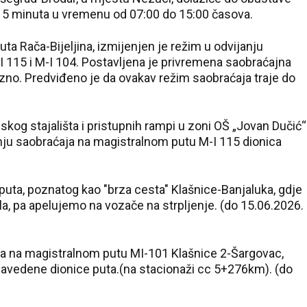
15 minuta u vremenu od 07:00 do 15:00 časova.
ta Rača-Bijeljina, izmijenjen je režim u odvijanju
 115 i M-I 104. Postavljena je privremena saobraćajna
ezno. Predviđeno je da ovakav režim saobraćaja traje do
skog stajališta i pristupnih rampi u zoni OŠ „Jovan Dučić“
anju saobraćaja na magistralnom putu M-I 115 dionica
puta, poznatog kao "brza cesta" Klašnice-Banjaluka, gdje
la, pa apelujemo na vozače na strpljenje. (do 15.06.2026.
ja na magistralnom putu MI-101 Klašnice 2-Šargovac,
navedene dionice puta.(na stacionaži cc 5+276km). (do