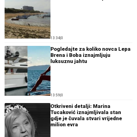
13:34
|
0
Pogledajte za koliko novca Lepa
Brena i Boba iznajmljuju
luksuznu jahtu
13:59
|
0
Otkriveni detalji: Marina
Tucaković iznajmljivala stan
gdje je čuvala stvari vrijedne
milion evra