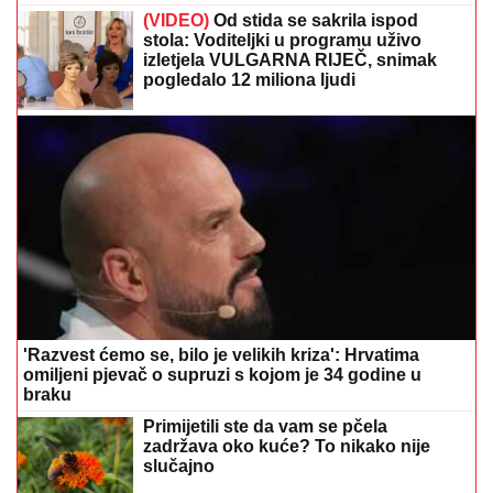
(VIDEO)
Od stida se sakrila ispod
stola: Voditeljki u programu uživo
izletjela VULGARNA RIJEČ, snimak
pogledalo 12 miliona ljudi
'Razvest ćemo se, bilo je velikih kriza': Hrvatima
omiljeni pjevač o supruzi s kojom je 34 godine u
braku
Primijetili ste da vam se pčela
zadržava oko kuće? To nikako nije
slučajno