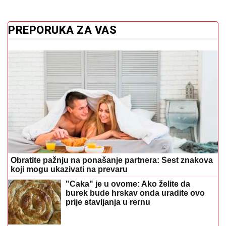
PREPORUKA ZA VAS
Obratite pažnju na ponašanje partnera: Šest znakova
koji mogu ukazivati na prevaru
"Caka" je u ovome: Ako želite da
burek bude hrskav onda uradite ovo
prije stavljanja u rernu