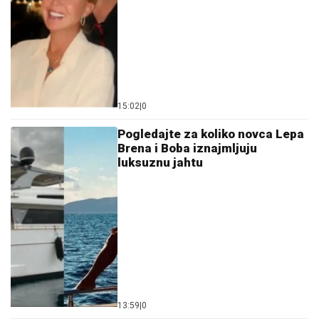
15:02
|
0
Pogledajte za koliko novca Lepa
Brena i Boba iznajmljuju
luksuznu jahtu
13:59
|
0