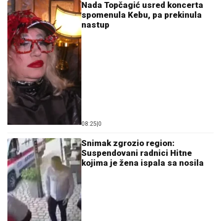
Nada Topčagić usred koncerta
spomenula Kebu, pa prekinula
nastup
08:25
|
0
Snimak zgrozio region:
Suspendovani radnici Hitne
kojima je žena ispala sa nosila