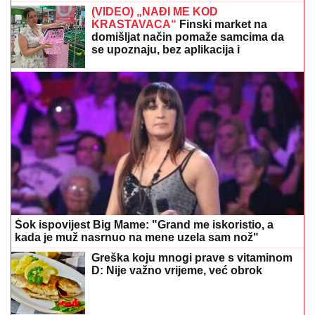
(VIDEO) „NAĐI ME KOD
KRASTAVACA“
Finski market na
domišljat način pomaže samcima da
se upoznaju, bez aplikacija i
algoritama
Šok ispovijest Big Mame: "Grand me iskoristio, a
kada je muž nasrnuo na mene uzela sam nož"
Greška koju mnogi prave s vitaminom
D: Nije važno vrijeme, već obrok