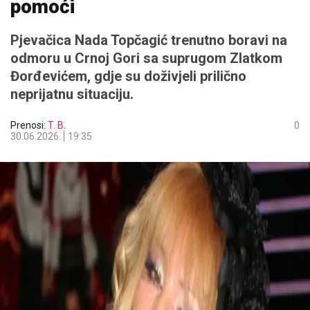
pomoći
Pjevačica Nada Topčagić trenutno boravi na
odmoru u Crnoj Gori sa suprugom Zlatkom
Đorđevićem, gdje su doživjeli prilično
neprijatnu situaciju.
Prenosi:
T. B.
0
30.06.2026.
19:35