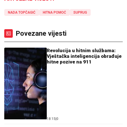
NADA TOPČAGIĆ
HITNA POMOĆ
SUPRUG
Povezane vijesti
Revolucija u hitnim službama:
Vještačka inteligencija obrađuje
hitne pozive na 911
18:15
|
0