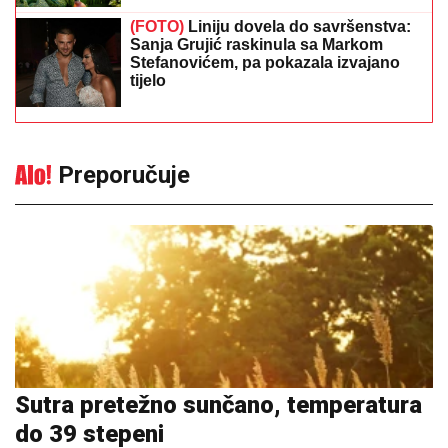
(FOTO)
Liniju dovela do savršenstva:
Sanja Grujić raskinula sa Markom
Stefanovićem, pa pokazala izvajano
tijelo
Preporučuje
Sutra pretežno sunčano, temperatura
do 39 stepeni