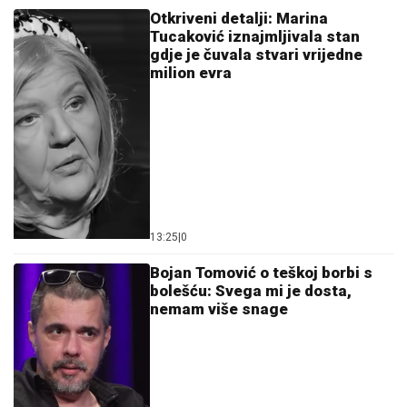
Otkriveni detalji: Marina
Tucaković iznajmljivala stan
gdje je čuvala stvari vrijedne
milion evra
13:25
|
0
Bojan Tomović o teškoj borbi s
bolešću: Svega mi je dosta,
nemam više snage