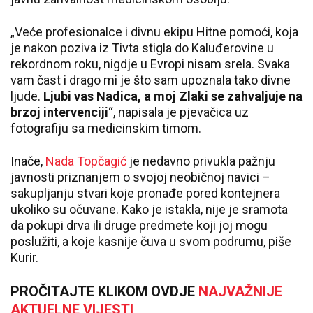
„Veće profesionalce i divnu ekipu Hitne pomoći, koja
je nakon poziva iz Tivta stigla do Kaluđerovine u
rekordnom roku, nigdje u Evropi nisam srela. Svaka
vam čast i drago mi je što sam upoznala tako divne
ljude.
Ljubi vas Nadica, a moj Zlaki se zahvaljuje na
brzoj intervenciji
“, napisala je pjevačica uz
fotografiju sa medicinskim timom.
Inače,
Nada Topčagić
je nedavno privukla pažnju
javnosti priznanjem o svojoj neobičnoj navici –
sakupljanju stvari koje pronađe pored kontejnera
ukoliko su očuvane. Kako je istakla, nije je sramota
da pokupi drva ili druge predmete koji joj mogu
poslužiti, a koje kasnije čuva u svom podrumu, piše
Kurir.
PROČITAJTE KLIKOM OVDJE
NAJVAŽNIJE
AKTUELNE VIJESTI