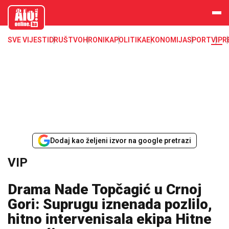
aloonline.b
a
SVE VIJESTI
DRUŠTVO
HRONIKA
POLITIKA
EKONOMIJA
SPORT
VIP
R
Dodaj kao željeni izvor na google pretrazi
VIP
Drama Nade Topčagić u Crnoj
Gori: Suprugu iznenada pozlilo,
hitno intervenisala ekipa Hitne