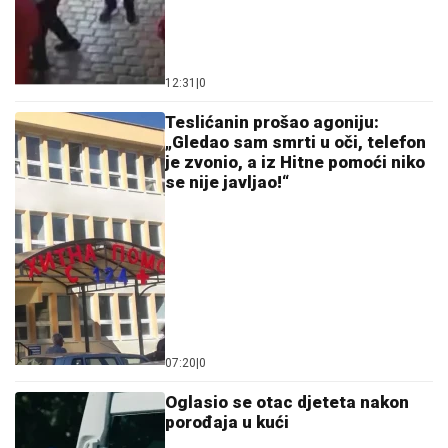
12:31
|
0
Teslićanin prošao agoniju:
„Gledao sam smrti u oči, telefon
je zvonio, a iz Hitne pomoći niko
se nije javljao!“
07:20
|
0
Oglasio se otac djeteta nakon
porođaja u kući