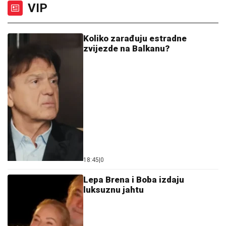
VIP
Koliko zarađuju estradne
zvijezde na Balkanu?
18:45
|
0
Lepa Brena i Boba izdaju
luksuznu jahtu