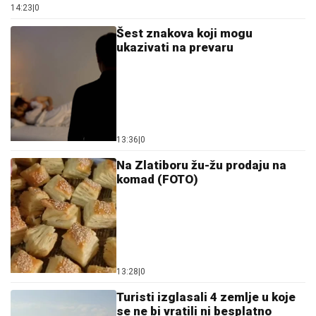
14:23
|
0
Šest znakova koji mogu
ukazivati na prevaru
13:36
|
0
Na Zlatiboru žu-žu prodaju na
komad (FOTO)
13:28
|
0
Turisti izglasali 4 zemlje u koje
se ne bi vratili ni besplatno