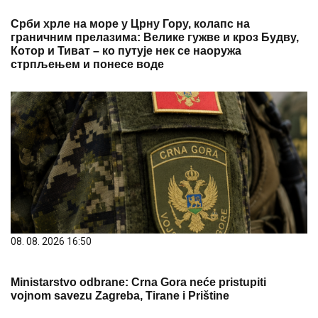
Срби хрле на море у Црну Гору, колапс на
граничним прелазима: Велике гужве и кроз Будву,
Котор и Тиват – ко путује нек се наоружа
стрпљењем и понесе воде
08. 08. 2026 16:50
Ministarstvo odbrane: Crna Gora neće pristupiti
vojnom savezu Zagreba, Tirane i Prištine