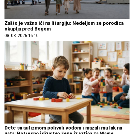
Zašto je važno ići na liturgiju: Nedeljom se porodica
okuplja pred Bogom
08. 08. 2026 16:10
Dete sa autizmom polivali vodom i mazali mu lak na
usta: Potresno iskustvo žene iz vrtića za Mame