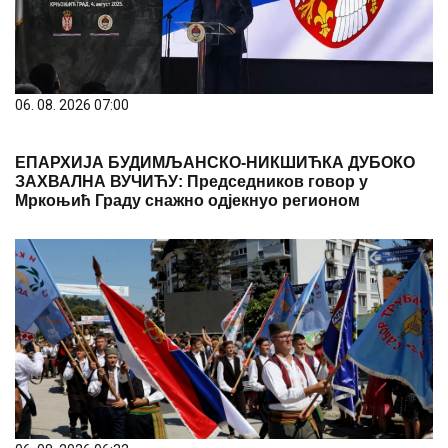
06. 08. 2026 07:00
ЕПАРХИЈА БУДИМЉАНСКО-НИКШИЋКА ДУБОКО
ЗАХВАЛНА ВУЧИЋУ: Председников говор у
Мркоњић Граду снажно одјекнуо регионом
06. 08. 2026 06:32
Овог викенда сви путеви воде у Гучу!