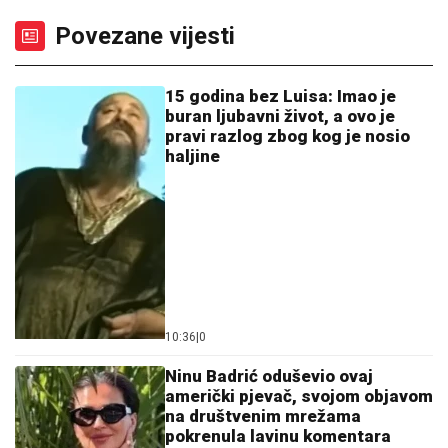
Povezane vijesti
15 godina bez Luisa: Imao je
buran ljubavni život, a ovo je
pravi razlog zbog kog je nosio
haljine
10:36
|
0
Ninu Badrić oduševio ovaj
američki pjevač, svojom objavom
na društvenim mrežama
pokrenula lavinu komentara