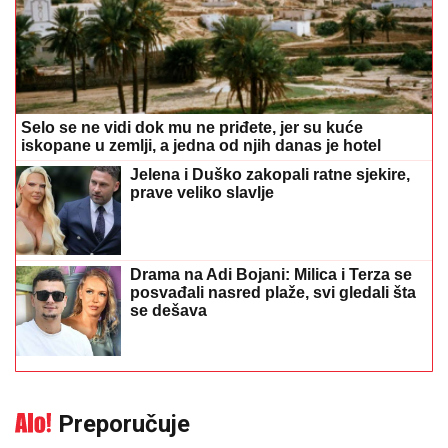
Selo se ne vidi dok mu ne priđete, jer su kuće
iskopane u zemlji, a jedna od njih danas je hotel
Jelena i Duško zakopali ratne sjekire,
prave veliko slavlje
Drama na Adi Bojani: Milica i Terza se
posvađali nasred plaže, svi gledali šta
se dešava
Preporučuje