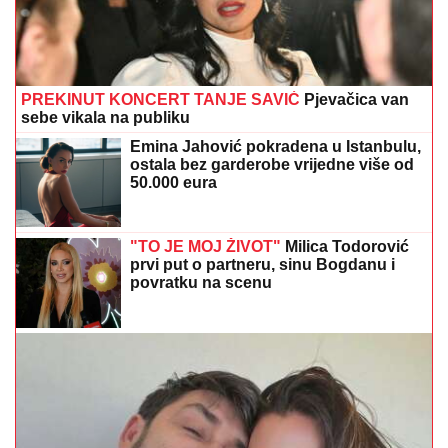
sebe vikala na publiku
Emina Jahović pokradena u Istanbulu,
ostala bez garderobe vrijedne više od
50.000 eura
"TO JE MOJ ŽIVOT"
Milica Todorović
prvi put o partneru, sinu Bogdanu i
povratku na scenu
Njen odgovor izazvao brojne reakcije: Supruga