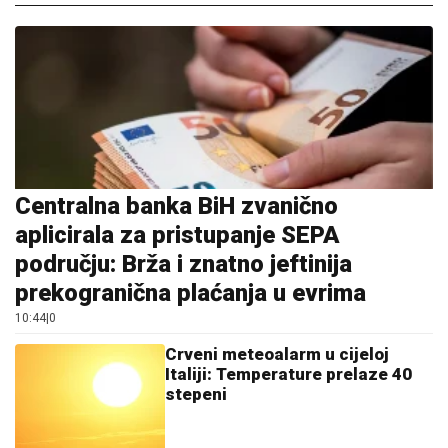
Centralna banka BiH zvanično
aplicirala za pristupanje SEPA
području: Brža i znatno jeftinija
prekogranična plaćanja u evrima
10:44
|
0
Crveni meteoalarm u cijeloj
Italiji: Temperature prelaze 40
stepeni
11:59
|
0
Tražite dobar polovnjak? Ovi