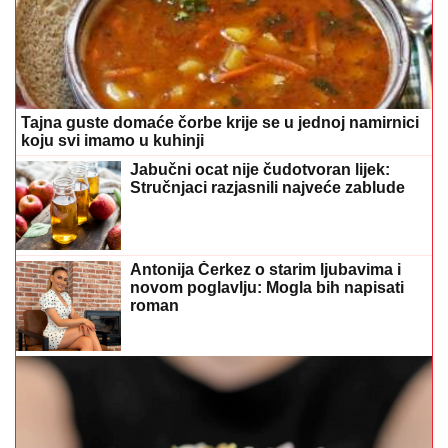
Tajna guste domaće čorbe krije se u jednoj namirnici
koju svi imamo u kuhinji
Jabučni ocat nije čudotvoran lijek:
Stručnjaci razjasnili najveće zablude
Antonija Čerkez o starim ljubavima i
novom poglavlju: Mogla bih napisati
roman