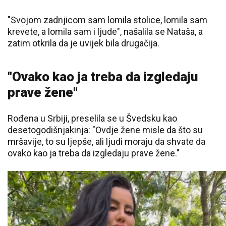
"Svojom zadnjicom sam lomila stolice, lomila sam
krevete, a lomila sam i ljude", našalila se Nataša, a
zatim otkrila da je uvijek bila drugačija.
"Ovako kao ja treba da izgledaju
prave žene"
Rođena u Srbiji, preselila se u Švedsku kao
desetogodišnjakinja: "Ovdje žene misle da što su
mršavije, to su ljepše, ali ljudi moraju da shvate da
ovako kao ja treba da izgledaju prave žene."