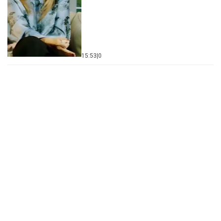
15:53
|
0
Centralna Srbija dobija bolnicu od čak 12 spratova -
država ulaže 85 miliona evra