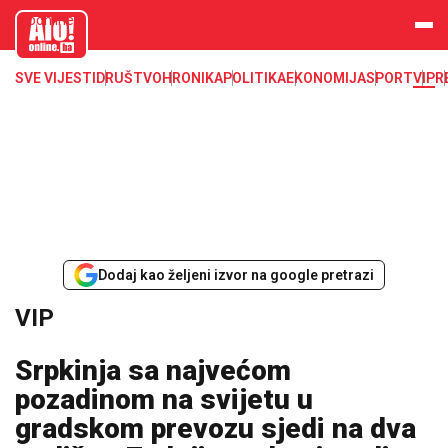
aloonline.b
a
SVE VIJESTI
DRUŠTVO
HRONIKA
POLITIKA
EKONOMIJA
SPORT
VIP
R
Dodaj kao željeni izvor na google pretrazi
VIP
Srpkinja sa najvećom
pozadinom na svijetu u
gradskom prevozu sjedi na dva