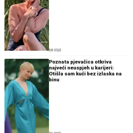
08:05
|
0
Poznata pjevačica otkriva
najveći neuspjeh u karijeri:
Otišla sam kući bez izlaska na
binu