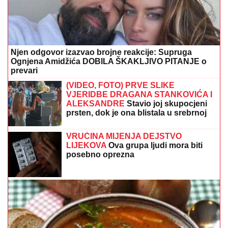
Ognjena Amidžića DOBILA ŠKAKLJIVO PITANJE o
prevari
(VIDEO, FOTO) PRVE SLIKE
VJERIDBE DRAGANA STANKOVIĆA I
ALEKSANDRE
Stavio joj skupocjeni
prsten, dok je ona blistala u srebrnoj
toaleti
VRUĆINA MIJENJA DEJSTVO
LIJEKOVA
Ova grupa ljudi mora biti
posebno oprezna