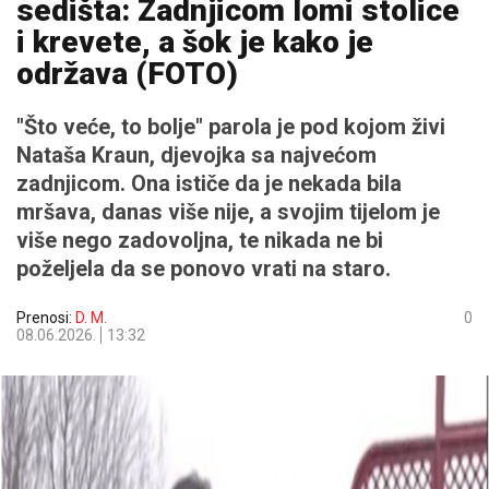
sedišta: Zadnjicom lomi stolice
i krevete, a šok je kako je
održava (FOTO)
"Što veće, to bolje" parola je pod kojom živi
Nataša Kraun, djevojka sa najvećom
zadnjicom. Ona ističe da je nekada bila
mršava, danas više nije, a svojim tijelom je
više nego zadovoljna, te nikada ne bi
poželjela da se ponovo vrati na staro.
Prenosi:
D. M.
0
08.06.2026.
13:32