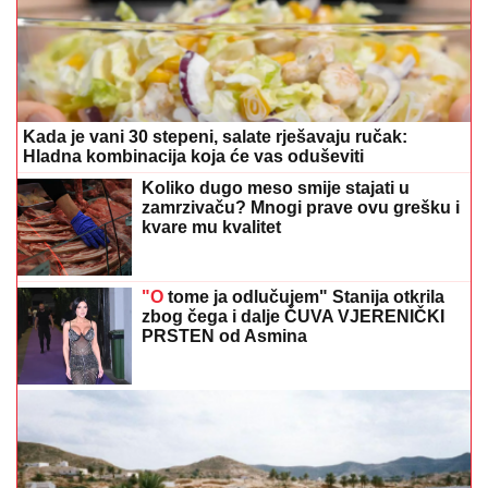
Kada je vani 30 stepeni, salate rješavaju ručak:
Hladna kombinacija koja će vas oduševiti
Koliko dugo meso smije stajati u
zamrzivaču? Mnogi prave ovu grešku i
kvare mu kvalitet
"O
tome ja odlučujem" Stanija otkrila
zbog čega i dalje ČUVA VJERENIČKI
PRSTEN od Asmina