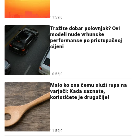
modeli nude vrhunske
performanse po pristupačnoj
cijeni
10:56
|
0
Malo ko zna čemu služi rupa na
varjači: Kada saznate,
koristićete je drugačije!
11:59
|
0
Numerološki horoskop za
avgust: Evo šta donosi vašem
broju životnog puta