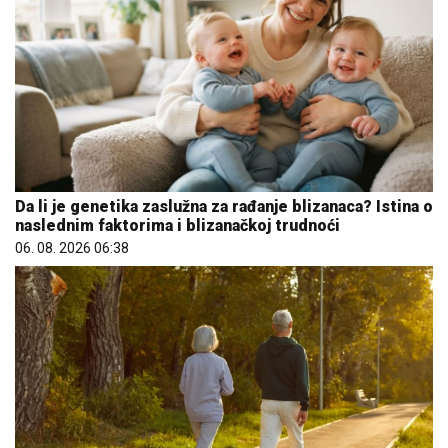
Da li je genetika zaslužna za rađanje blizanaca? Istina o
naslednim faktorima i blizanačkoj trudnoći
06. 08. 2026 06:38
Evo u kojim banjama važi vaučer od 10.000 dinara -
kompletan spisak destinacija u Srbiji