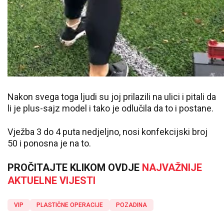
Nakon svega toga ljudi su joj prilazili na ulici i pitali da
li je plus-sajz model i tako je odlučila da to i postane.
Vježba 3 do 4 puta nedjeljno, nosi konfekcijski broj
50 i ponosna je na to.
PROČITAJTE KLIKOM OVDJE
NAJVAŽNIJE
AKTUELNE VIJESTI
VIP
PLASTIČNE OPERACIJE
POZADINA