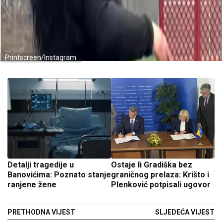
Printscreen/Instagram
Detalji tragedije u
Ostaje li Gradiška bez
Banovićima: Poznato stanje
graničnog prelaza: Krišto i
ranjene žene
Plenković potpisali ugovor
PRETHODNA VIJEST
SLJEDEĆA VIJEST