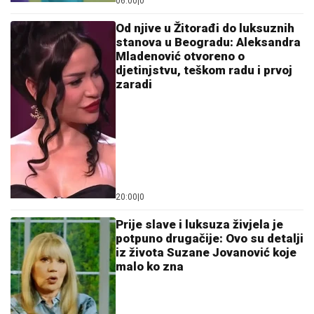
06:00
|
0
Od njive u Žitorađi do luksuznih
stanova u Beogradu: Aleksandra
Mladenović otvoreno o
djetinjstvu, teškom radu i prvoj
zaradi
20:00
|
0
Prije slave i luksuza živjela je
potpuno drugačije: Ovo su detalji
iz života Suzane Jovanović koje
malo ko zna