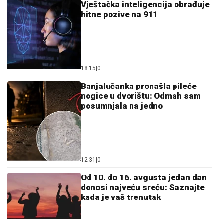
Vještačka inteligencija obrađuje
hitne pozive na 911
18:15
|
0
Banjalučanka pronašla pileće
nogice u dvorištu: Odmah sam
posumnjala na jedno
12:31
|
0
Od 10. do 16. avgusta jedan dan
donosi najveću sreću: Saznajte
kada je vaš trenutak