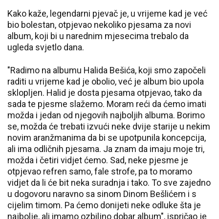
Kako kaže, legendarni pjevač je, u vrijeme kad je već
bio bolestan, otpjevao nekoliko pjesama za novi
album, koji bi u narednim mjesecima trebalo da
ugleda svjetlo dana.
"Radimo na albumu Halida Bešića, koji smo započeli
raditi u vrijeme kad je obolio, već je album bio upola
sklopljen. Halid je dosta pjesama otpjevao, tako da
sada te pjesme slažemo. Moram reći da ćemo imati
možda i jedan od njegovih najboljih albuma. Borimo
se, možda će trebati izvući neke dvije starije u nekim
novim aranžmanima da bi se upotpunila koncepcija,
ali ima odličnih pjesama. Ja znam da imaju moje tri,
možda i četiri vidjet ćemo. Sad, neke pjesme je
otpjevao refren samo, fale strofe, pa to moramo
vidjet da li će bit neka suradnja i tako. To sve zajedno
u dogovoru naravno sa sinom Dinom Bešlićem i s
cijelim timom. Pa ćemo donijeti neke odluke šta je
najbolje, ali imamo ozbiljno dobar album", ispričao je