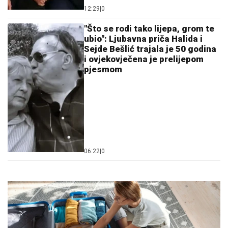
12:29
|
0
"Što se rodi tako lijepa, grom te
ubio": Ljubavna priča Halida i
Sejde Bešlić trajala je 50 godina
i ovjekovječena je prelijepom
pjesmom
06:22
|
0