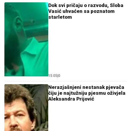
Dok svi pričaju o razvodu, Sloba
Vasić uhvaćen sa poznatom
starletom
15:05
|
0
Nerazjašnjeni nestanak pjevača
čiju je najtužniju pjesmu oživjela
Aleksandra Prijović