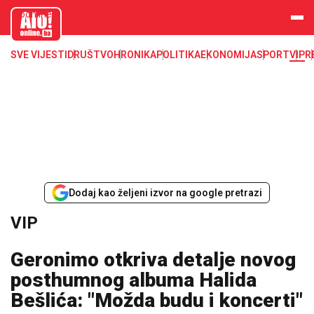
aloonline.b
a
SVE VIJESTI
DRUŠTVO
HRONIKA
POLITIKA
EKONOMIJA
SPORT
VIP
R
Dodaj kao željeni izvor na google pretrazi
VIP
Geronimo otkriva detalje novog
posthumnog albuma Halida
Bešlića: "Možda budu i koncerti"