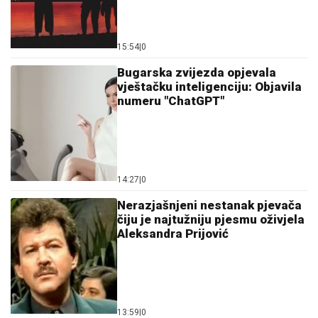
15:54
|
0
Bugarska zvijezda opjevala
vještačku inteligenciju: Objavila
numeru "ChatGPT"
14:27
|
0
Nerazjašnjeni nestanak pjevača
čiju je najtužniju pjesmu oživjela
Aleksandra Prijović
13:59
|
0