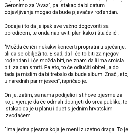
Geronimo za "Avaz", pa istakao da bi datum
objavljivanja mogao da bude pjevačev rođendan.
Dodaje i to da je ipak sve važno dogovoriti sa
porodicom, te onda napraviti plan kako i šta će ići.
"Možda će ići i nekakvi koncerti propratni u sjećanje,
ali da se obilježi to. E sad, da li će to biti za njegov
rođendan ili će možda biti, ne znam da li ima smisla
biti za dan smrti. Pa eto, to će odlučiti obitelj, a do
tada ja mislim da bi trebalo da bude album. Znači, eto,
u narednih par mjeseci", ispričao je.
On je, zatim, sa nama podijelio i stihove pjesme za
koju vjeruje da će odmah doprijeti do srca publike, te
istakao da je u planu i duet s jednim hrvatskim
izvođačem.
"Ima jedna pjesma koja je meni izuzetno draga. To je