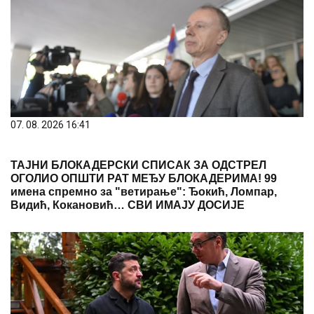
07. 08. 2026 16:41
ТАЈНИ БЛОКАДЕРСКИ СПИСАК ЗА ОДСТРЕЛ
ОГОЛИО ОПШТИ РАТ МЕЂУ БЛОКАДЕРИМА! 99
имена спремно за "ветирање": Ђокић, Ломпар,
Видић, Кокановић… СВИ ИМАЈУ ДОСИЈЕ