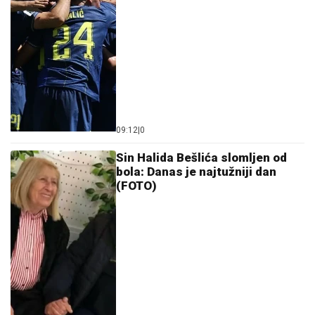
09:12
|
0
Sin Halida Bešlića slomljen od
bola: Danas je najtužniji dan
(FOTO)