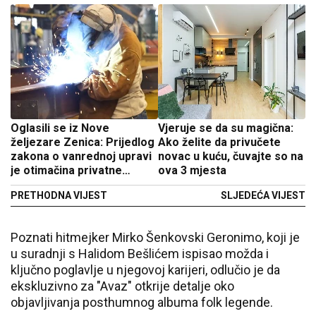
Oglasili se iz Nove
Vjeruje se da su magična:
željezare Zenica: Prijedlog
Ako želite da privučete
zakona o vanrednoj upravi
novac u kuću, čuvajte so na
je otimačina privatne
ova 3 mjesta
imovine
PRETHODNA VIJEST
SLJEDEĆA VIJEST
Poznati hitmejker Mirko Šenkovski Geronimo, koji je
u suradnji s Halidom Bešlićem ispisao možda i
ključno poglavlje u njegovoj karijeri, odlučio je da
ekskluzivno za "Avaz" otkrije detalje oko
objavljivanja posthumnog albuma folk legende.