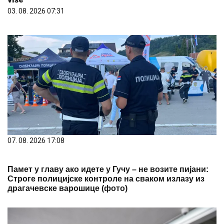
03. 08. 2026 07:31
07. 08. 2026 17:08
Памет у главу ако идете у Гучу – не возите пијани:
Строге полицијске контроле на сваком излазу из
драгачевске варошице (фото)