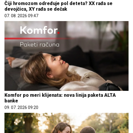
Čiji hromozom određuje pol deteta? XX rađa se
devojčica, XY rađa se dečak
07. 08. 2026 09:47
Komfor po meri klijenata: nova linija paketa ALTA
banke
09. 07. 2026 09:20