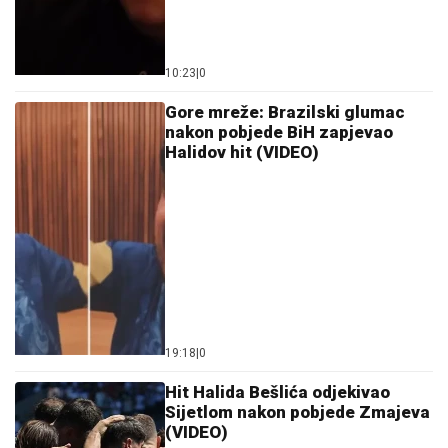
10:23
|
0
Gore mreže: Brazilski glumac
nakon pobjede BiH zapjevao
Halidov hit (VIDEO)
19:18
|
0
Hit Halida Bešlića odjekivao
Sijetlom nakon pobjede Zmajeva
(VIDEO)