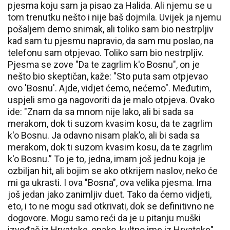
pjesma koju sam ja pisao za Halida. Ali njemu se u
tom trenutku nešto i nije baš dojmila. Uvijek ja njemu
pošaljem demo snimak, ali toliko sam bio nestrpljiv
kad sam tu pjesmu napravio, da sam mu poslao, na
telefonu sam otpjevao. Toliko sam bio nestrpljiv.
Pjesma se zove "Da te zagrlim k'o Bosnu", on je
nešto bio skeptičan, kaže: "Sto puta sam otpjevao
ovo 'Bosnu'. Ajde, vidjet ćemo, nećemo". Međutim,
uspjeli smo ga nagovoriti da je malo otpjeva. Ovako
ide: "Znam da sa mnom nije lako, ali bi sada sa
merakom, dok ti suzom kvasim kosu, da te zagrlim
k'o Bosnu. Ja odavno nisam plak’o, ali bi sada sa
merakom, dok ti suzom kvasim kosu, da te zagrlim
k'o Bosnu.” To je to, jedna, imam još jednu koja je
ozbiljan hit, ali bojim se ako otkrijem naslov, neko će
mi ga ukrasti. I ova "Bosna", ova velika pjesma. Ima
još jedan jako zanimljiv duet. Tako da ćemo vidjeti,
eto, i to ne mogu sad otkrivati, dok se definitivno ne
dogovore. Mogu samo reći da je u pitanju muški
izvođač iz Hrvatske, onako, kultno ime iz Hrvatske",