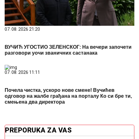
07. 08. 2026 21:20
ВУЧИЋ УГОСТИО ЗЕЛЕНСКОГ: На вечери започети
разговори уочи званичних састанака
07. 08. 2026 11:11
Почела чистка, ускоро нове смене! Вучићев
одговор на жалбе грађана на порталу Ко си бре ти,
смењена два директора
PREPORUKA ZA VAS