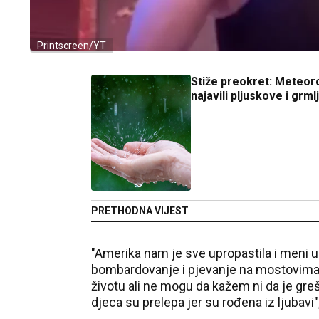
Printscreen/YT
Stiže preokret: Meteor
najavili pljuskove i grml
PRETHODNA VIJEST
"Amerika nam je sve upropastila i meni u ž
bombardovanje i pjevanje na mostovima… 
životu ali ne mogu da kažem ni da je greš
djeca su prelepa jer su rođena iz ljubavi",