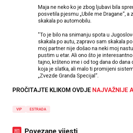
Maja ne neko ko je zbog ljubavi bila sp
posvetila pjesmu „Ubile me Dragane“, a z
skakala po automobilu.
"To je bilo na snimanju spota u Jugosl
skakala po autu, zapravo sam skakala po
moj partner nije došao na neki moj nast
pustim u etar. Ali ono što je interesantno
tajno, kršteno ime i od tog dana do dana
koja je slatka, ali malo ti promijeni siste
„Zvezde Granda Specijal“.
PROČITAJTE KLIKOM OVDJE
NAJVAŽNIJE A
VIP
ESTRADA
Povezane vijesti