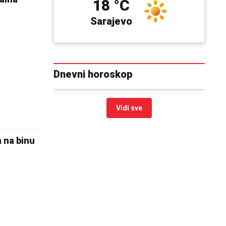
18 °C
Sarajevo
Dnevni horoskop
Vidi sve
a na binu