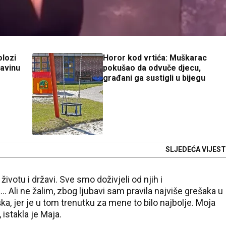
olozi
Horor kod vrtića: Muškarac
javinu
pokušao da odvuče djecu,
građani ga sustigli u bijegu
SLJEDEĆA VIJEST
ivotu i državi. Sve smo doživjeli od njih i
Ali ne žalim, zbog ljubavi sam pravila najviše grešaka u
ka, jer je u tom trenutku za mene to bilo najbolje. Moja
 istakla je Maja.