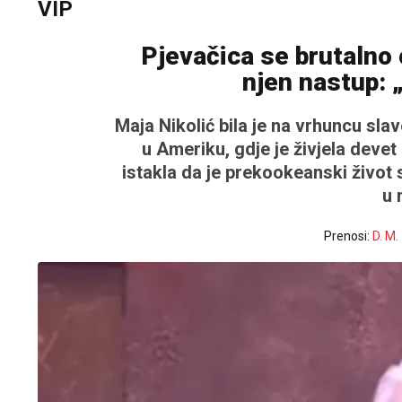
VIP
Pjevačica se brutalno 
njen nastup: 
Maja Nikolić bila je na vrhuncu sla
u Ameriku, gdje je živjela devet
istakla da je prekookeanski život
u 
Prenosi:
D. M.