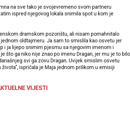
remna na sve tako je svojevremeno svom partneru
atim ispred njegovog lokala snimila spot u kom je
ovenskom dramskom pozorištu, ali nisam pomahnitalo
 jednom oldtajmeru. Ja sam to smislila kao osvetu jer
up i ja lijepo snimim pjesmu sa njegovim imenom i
 je što ga niko nije znao po imenu Dragan, jer mu je to bilo
 današnjeg svi ga zovu Dragan. Uvijek smislim osvetu
m života", ispričala je Maja jednom prilikom u emisiji
KTUELNE VIJESTI