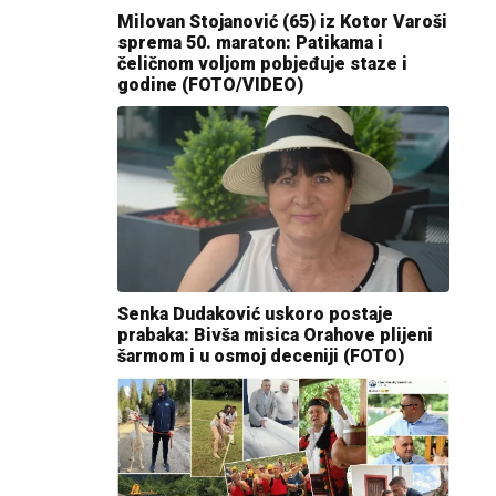
Milovan Stojanović (65) iz Kotor Varoši
sprema 50. maraton: Patikama i
čeličnom voljom pobjeđuje staze i
godine (FOTO/VIDEO)
Senka Dudaković uskoro postaje
prabaka: Bivša misica Orahove plijeni
šarmom i u osmoj deceniji (FOTO)