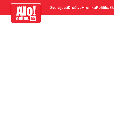
aloonline.ba
Sve vijesti
Društvo
Hronika
Politika
Ek