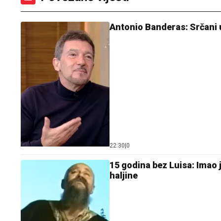
Antonio Banderas: Srčani ud
22:30
|
0
15 godina bez Luisa: Imao j
haljine