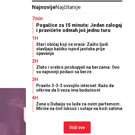
Najnovije
Najčitanije
7min
Pogačice za 15 minuta: Jedan zalogaj
i pravićete odmah još jednu turu
1H
Stari običaj koji se vraća: Zašto ljudi
stavljaju kašiku ispod jastuka prije
spavanja
2H
Zlato i srebro poskupjeli na berzama: Ovo
su najnoviji podaci sa berze
3H
Pravilo 3-3-3 osvojilo internet: Kažu da
otkriva da li veza ima budućnost
4H
Žene u Dubaiju su lude za ovim parfemom:
Miriše na čist luksuz i ostaje na koži satima
Vidi sve