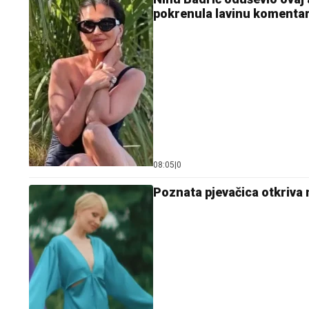
pokrenula lavinu komenta
08:05
|
0
Poznata pjevačica otkriva n