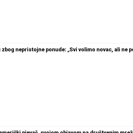
 zbog nepristojne ponude: „Svi volimo novac, ali ne 
 američki pjevač, svojom objavom na društvenim mre