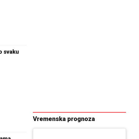
po svaku
Vremenska prognoza
žama