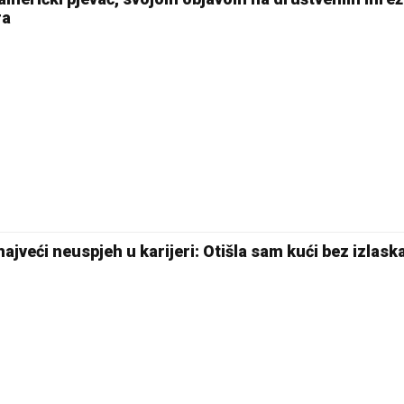
17 °C
ra
Pale
ajveći neuspjeh u karijeri: Otišla sam kući bez izlask