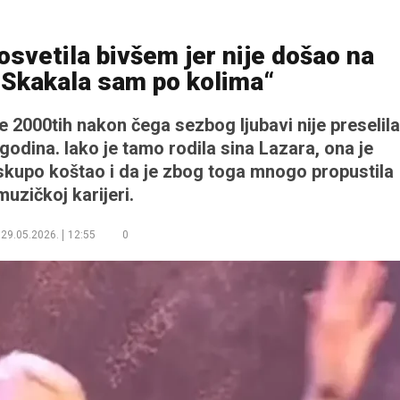
osvetila bivšem jer nije došao na
„Skakala sam po kolima“
ve 2000tih nakon čega sezbog ljubavi nije preselila
 godina. Iako je tamo rodila sina Lazara, ona je
 skupo koštao i da je zbog toga mnogo propustila
muzičkoj karijeri.
29.05.2026.
12:55
0