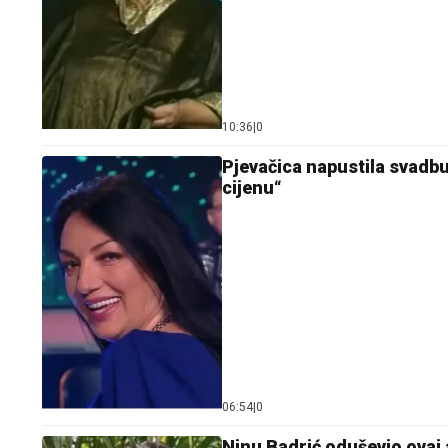
10:36
|
0
Pjevačica napustila svadbu
cijenu“
06:54
|
0
Ninu Badrić oduševio ovaj