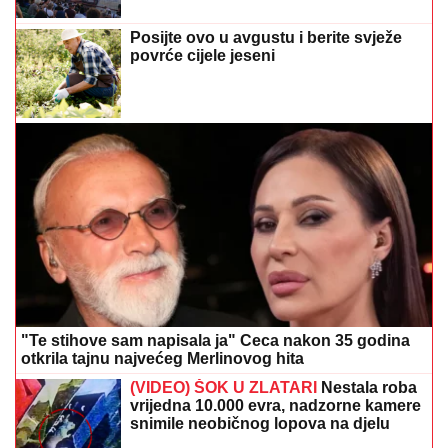
Posijte ovo u avgustu i berite svježe
povrće cijele jeseni
"Te stihove sam napisala ja" Ceca nakon 35 godina
otkrila tajnu najvećeg Merlinovog hita
(VIDEO) ŠOK U ZLATARI
Nestala roba
vrijedna 10.000 evra, nadzorne kamere
snimile neobičnog lopova na djelu