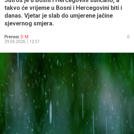
Jutros je u Bosni i Hercegovini sunčano, a
takvo će vrijeme u Bosni i Hercegovini biti i
danas. Vjetar je slab do umjerene jačine
sjevernog smjera.
Prenosi:
D. M.
0
29.05.2026.
12:51