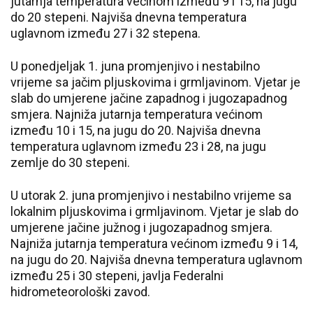
jutarnja temperatura većinom između 9 i 15, na jugu
do 20 stepeni. Najviša dnevna temperatura
uglavnom između 27 i 32 stepena.
U ponedjeljak 1. juna promjenjivo i nestabilno
vrijeme sa jačim pljuskovima i grmljavinom. Vjetar je
slab do umjerene jačine zapadnog i jugozapadnog
smjera. Najniža jutarnja temperatura većinom
između 10 i 15, na jugu do 20. Najviša dnevna
temperatura uglavnom između 23 i 28, na jugu
zemlje do 30 stepeni.
U utorak 2. juna promjenjivo i nestabilno vrijeme sa
lokalnim pljuskovima i grmljavinom. Vjetar je slab do
umjerene jačine južnog i jugozapadnog smjera.
Najniža jutarnja temperatura većinom između 9 i 14,
na jugu do 20. Najviša dnevna temperatura uglavnom
između 25 i 30 stepeni, javlja Federalni
hidrometeorološki zavod.