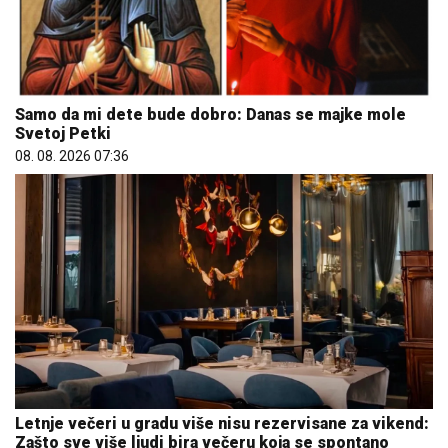
Samo da mi dete bude dobro: Danas se majke mole
Svetoj Petki
08. 08. 2026 07:36
Letnje večeri u gradu više nisu rezervisane za vikend:
Zašto sve više ljudi bira večeru koja se spontano