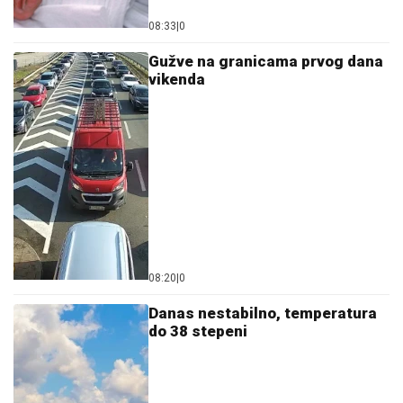
08:33
|
0
Gužve na granicama prvog dana
vikenda
08:20
|
0
Danas nestabilno, temperatura
do 38 stepeni