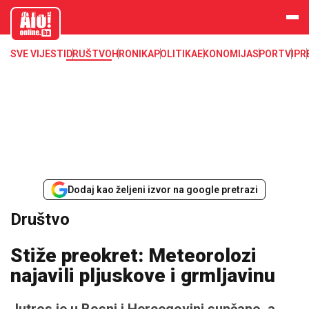
aloonline.b
a
SVE VIJESTI
DRUŠTVO
HRONIKA
POLITIKA
EKONOMIJA
SPORT
VIP
R
Dodaj kao željeni izvor na google pretrazi
Društvo
Stiže preokret: Meteorolozi
najavili pljuskove i grmljavinu