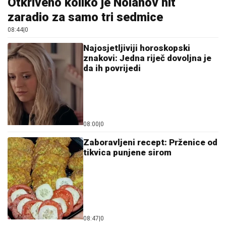
Otkriveno koliko je Nolanov hit
zaradio za samo tri sedmice
08:44
|
0
Najosjetljiviji horoskopski
znakovi: Jedna riječ dovoljna je
da ih povrijedi
08:00
|
0
Zaboravljeni recept: Prženice od
tikvica punjene sirom
08:47
|
0