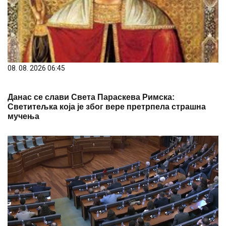
08. 08. 2026 06:45
Данас се слави Света Параскева Римска:
Светитељка која је због вере претрпела страшна
мучења