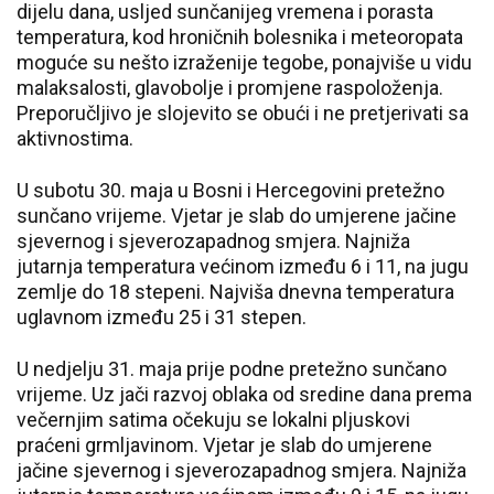
dijelu dana, usljed sunčanijeg vremena i porasta
temperatura, kod hroničnih bolesnika i meteoropata
moguće su nešto izraženije tegobe, ponajviše u vidu
malaksalosti, glavobolje i promjene raspoloženja.
Preporučljivo je slojevito se obući i ne pretjerivati sa
aktivnostima.
U subotu 30. maja u Bosni i Hercegovini pretežno
sunčano vrijeme. Vjetar je slab do umjerene jačine
sjevernog i sjeverozapadnog smjera. Najniža
jutarnja temperatura većinom između 6 i 11, na jugu
zemlje do 18 stepeni. Najviša dnevna temperatura
uglavnom između 25 i 31 stepen.
U nedjelju 31. maja prije podne pretežno sunčano
vrijeme. Uz jači razvoj oblaka od sredine dana prema
večernjim satima očekuju se lokalni pljuskovi
praćeni grmljavinom. Vjetar je slab do umjerene
jačine sjevernog i sjeverozapadnog smjera. Najniža