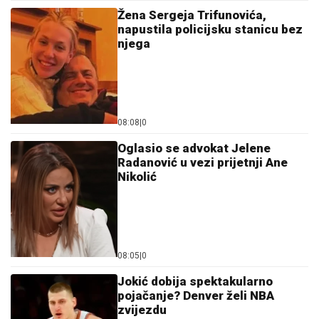
Žena Sergeja Trifunovića,
napustila policijsku stanicu bez
njega
08:08
|
0
Oglasio se advokat Jelene
Radanović u vezi prijetnji Ane
Nikolić
08:05
|
0
Jokić dobija spektakularno
pojačanje? Denver želi NBA
zvijezdu