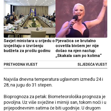
Savjet ministara u srijedu o
Pjevačica se brutalno
izvještaju o izvršenju
osvetila bivšem jer nije
budžeta za prošlu godinu
došao na njen nastup:
„Skakala sam po kolima“
PRETHODNA VIJEST
SLJEDEĆA VIJEST
Najviša dnevna temperatura uglavnom između 24 i
28, na jugu do 31 stepen.
Bioprognoza za petak: Biometeorološka prognoza je
povoljna. Uz više svježine i mirniji san, tokom noći i u
prijepodnevnim satima će biti ugodnije. U drugom