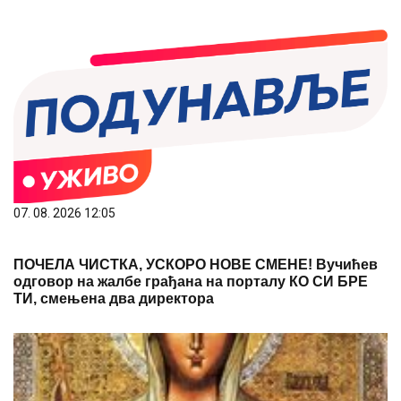
07. 08. 2026 12:05
ПОЧЕЛА ЧИСТКА, УСКОРО НОВЕ СМЕНЕ! Вучићев
одговор на жалбе грађана на порталу КО СИ БРЕ
ТИ, смењена два директора