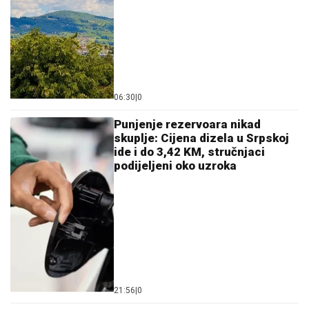
06:30
|
0
Punjenje rezervoara nikad
skuplje: Cijena dizela u Srpskoj
ide i do 3,42 KM, stručnjaci
podijeljeni oko uzroka
21:56
|
0