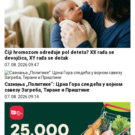
Čiji hromozom određuje pol deteta? XX rađa se
devojčica, XY rađa se dečak
07. 08. 2026 09:47
Сазнања „Политике”: Црна Гора следећа у војном
савезу Загреба, Тиране и Приштине
07. 08. 2026 09:14