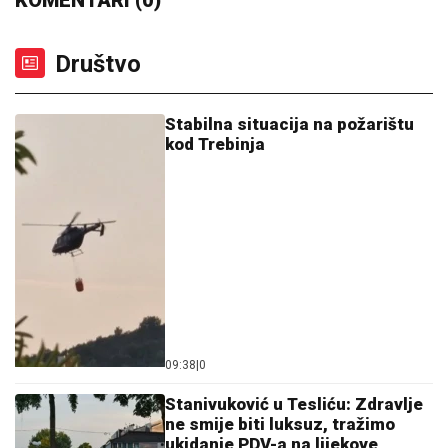
Društvo
Stabilna situacija na požarištu
kod Trebinja
09:38
|
0
Stanivuković u Tesliću: Zdravlje
ne smije biti luksuz, tražimo
ukidanje PDV-a na lijekove