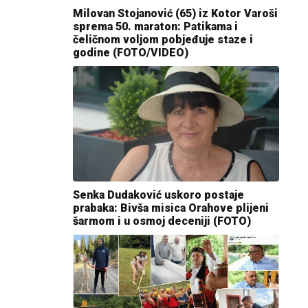
Milovan Stojanović (65) iz Kotor Varoši
sprema 50. maraton: Patikama i
čeličnom voljom pobjeđuje staze i
godine (FOTO/VIDEO)
Senka Dudaković uskoro postaje
prabaka: Bivša misica Orahove plijeni
šarmom i u osmoj deceniji (FOTO)