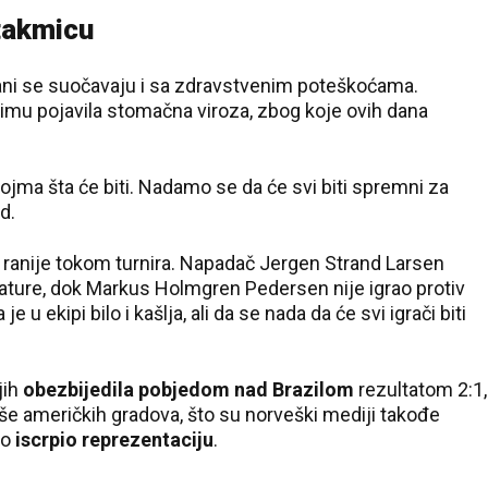
takmicu
ni se suočavaju i sa zdravstvenim poteškoćama.
timu pojavila stomačna viroza, zbog koje ovih dana
ma šta će biti. Nadamo se da će svi biti spremni za
d.
i ranije tokom turnira. Napadač Jergen Strand Larsen
ature, dok Markus Holmgren Pedersen nije igrao protiv
 u ekipi bilo i kašlja, ali da se nada da će svi igrači biti
jih
obezbijedila pobjedom nad Brazilom
rezultatom 2:1,
še američkih gradova, što su norveški mediji takođe
no
iscrpio reprezentaciju
.