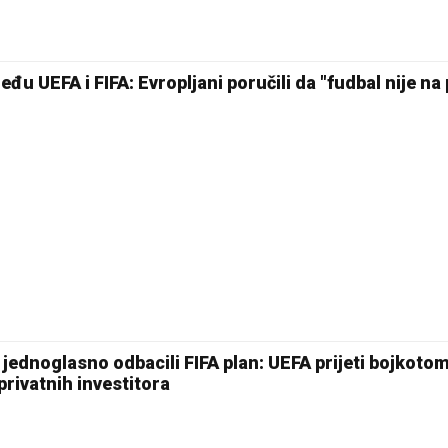
26 °C
Pale
u UEFA i FIFA: Evropljani poručili da "fudbal nije na
jednoglasno odbacili FIFA plan: UEFA prijeti bojkoto
rivatnih investitora