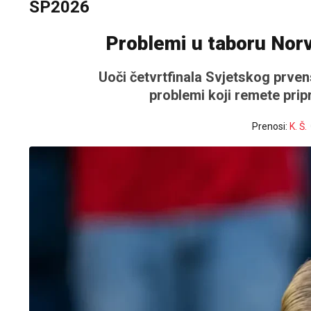
SP2026
Problemi u taboru Norv
Uoči četvrtfinala Svjetskog prven
problemi koji remete prip
Prenosi:
K. Š.