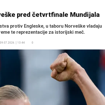
eške pred četvrtfinale Mundijala
stva protiv Engleske, u taboru Norveške vladaju
reme te reprezentacije za istorijski meč.
09.07.2026.
13:44
0