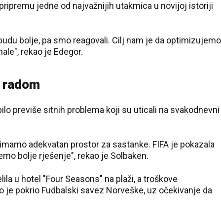
pripremu jedne od najvažnijih utakmica u novijoj istoriji
 budu bolje, pa smo reagovali. Cilj nam je da optimizujemo
ale", rekao je Edegor.
m radom
bilo previše sitnih problema koji su uticali na svakodnevni
 imamo adekvatan prostor za sastanke. FIFA je pokazala
o bolje rješenje", rekao je Solbaken.
la u hotel "Four Seasons" na plaži, a troškove
o je pokrio Fudbalski savez Norveške, uz očekivanje da