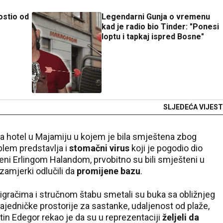
ostio od
Legendarni Gunja o vremenu
kad je radio bio Tinder: "Ponesi
loptu i tapkaj ispred Bosne"
SLJEDEĆA VIJEST
la hotel u Majamiju u kojem je bila smještena zbog
oblem predstavlja i
stomačni virus
koji je pogodio dio
eni Erlingom Halandom, prvobitno su bili smješteni u
 zamjerki odlučili da
promijene bazu
.
, igračima i stručnom štabu smetali su buka sa obližnjeg
ajedničke prostorije za sastanke, udaljenost od plaže,
tin Edegor rekao je da su u reprezentaciji
željeli da