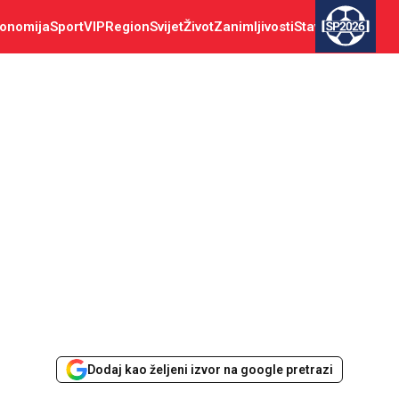
onomija
Sport
VIP
Region
Svijet
Život
Zanimljivosti
Stav
SP2026
Dodaj kao željeni izvor na google pretrazi