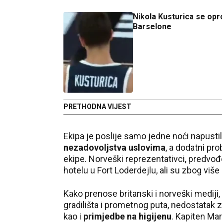
Nikola Kusturica se opr
Barselone
PRETHODNA VIJEST
Ekipa je poslije samo jedne noći napusti
nezadovoljstva uslovima
, a dodatni pr
ekipe. Norveški reprezentativci, predvođ
hotelu u Fort Loderdejlu, ali su zbog više
Kako prenose britanski i norveški mediji
gradilišta i prometnog puta, nedostatak z
kao i
primjedbe na higijenu
. Kapiten Mar