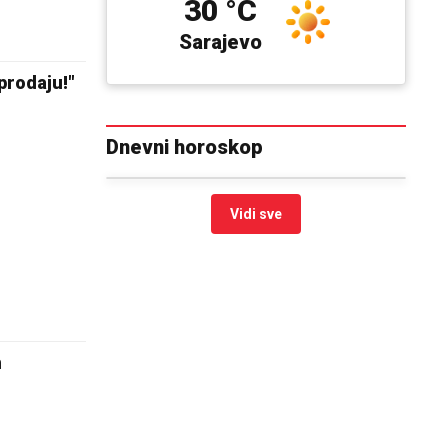
30 °C
Sarajevo
 prodaju!"
Dnevni horoskop
Vidi sve
m