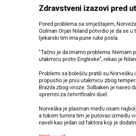
Zdravstveni izazovi pred u
Pored problema sa smještajem, Norveža
Golman Orjan Niland potvrdio je da se u 
ljekarski tim ima pune ruke posla.
"Tačno je da imamo problema. Nemam poj
utakmicu protiv Engleske", rekao je Nilan
Problemi sa bolešću pratili su Norvešku 
propustio je prvu utakmicu zbog temper
Brazila zbog viroze. Solbaken je naveo da je
spremni za četvrtfinalni duel.
Norveška je plasman među osam najbol
a tokom turnira tim je putovao između vi
naveli kao jedan od faktora koji je dodat