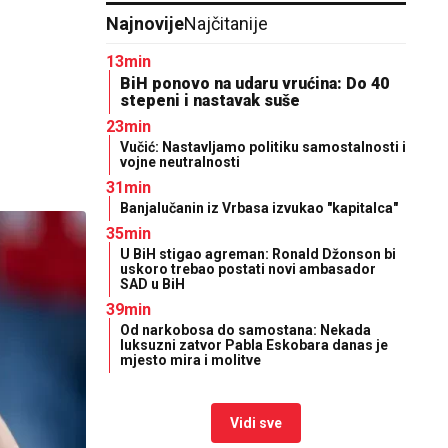
Najnovije
Najčitanije
13min
BiH ponovo na udaru vrućina: Do 40
stepeni i nastavak suše
23min
Vučić: Nastavljamo politiku samostalnosti i
vojne neutralnosti
31min
Banjalučanin iz Vrbasa izvukao "kapitalca"
35min
U BiH stigao agreman: Ronald Džonson bi
uskoro trebao postati novi ambasador
SAD u BiH
39min
Od narkobosa do samostana: Nekada
luksuzni zatvor Pabla Eskobara danas je
mjesto mira i molitve
Vidi sve