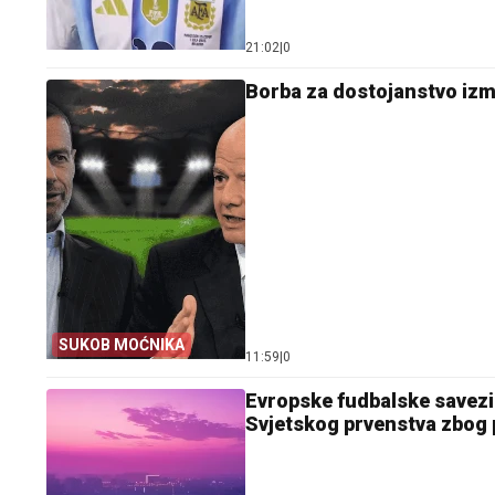
21:02
|
0
Borba za dostojanstvo izmeđ
SUKOB MOĆNIKA
11:59
|
0
Evropske fudbalske savezi 
Svjetskog prvenstva zbog p