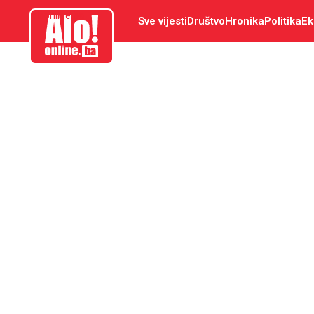
aloonline.ba
Sve vijesti
Društvo
Hronika
Politika
Ek