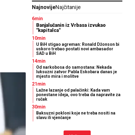
Najnovije
Najčitanije
6min
Banjalučanin iz Vrbasa izvukao
"kapitalca"
10min
U BiH stigao agreman: Ronald Džonson bi
uskoro trebao postati novi ambasador
SAD u BiH
14min
Od narkobosa do samostana: Nekada
luksuzni zatvor Pabla Eskobara danas je
mjesto mira i molitve
21min
Lažne lazanje od palačinki: Kada vam
ponestane ideja, ovo treba da napravite za
ručak
30min
Baksuzni pokloni koje ne treba nositi na
slavu ili vjenčanje