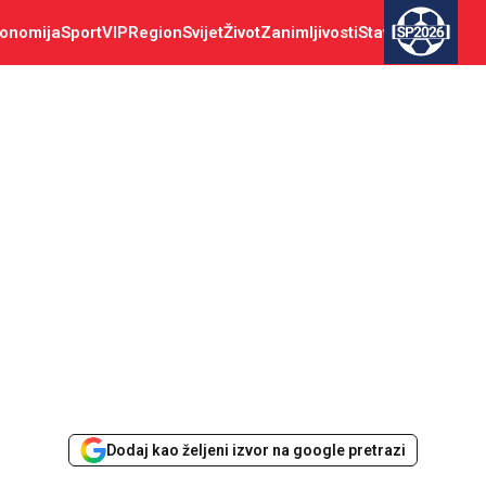
onomija
Sport
VIP
Region
Svijet
Život
Zanimljivosti
Stav
SP2026
Dodaj kao željeni izvor na google pretrazi