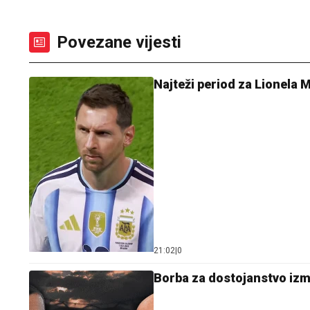
Povezane vijesti
Najteži period za Lionela 
21:02
|
0
Borba za dostojanstvo izmeđ