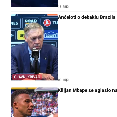
18:28
|
0
Anćeloti o debaklu Brazila 
GLAVNI KRIVAC
09:15
|
0
Kilijan Mbape se oglasio n