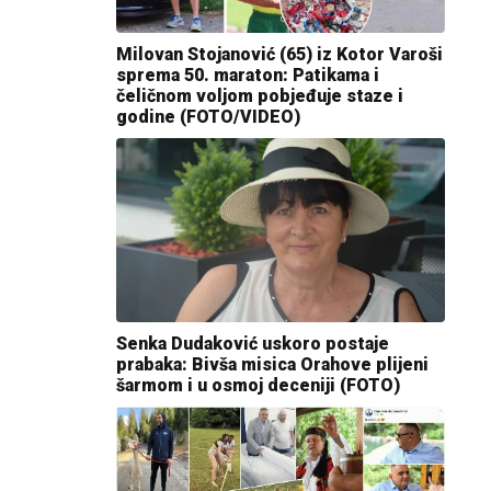
Milovan Stojanović (65) iz Kotor Varoši
sprema 50. maraton: Patikama i
čeličnom voljom pobjeđuje staze i
godine (FOTO/VIDEO)
Senka Dudaković uskoro postaje
prabaka: Bivša misica Orahove plijeni
šarmom i u osmoj deceniji (FOTO)