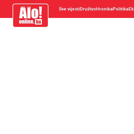
aloonline.ba
Sve vijesti
Društvo
Hronika
Politika
Ek