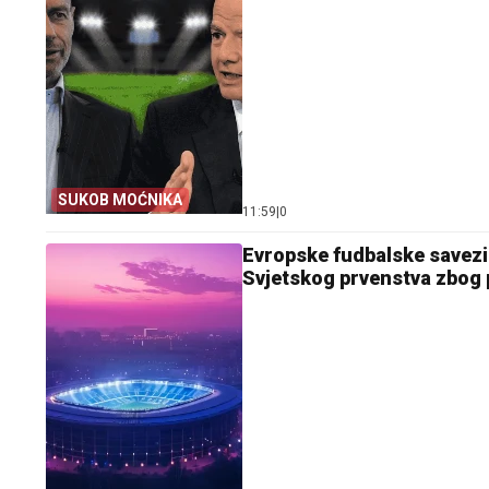
SUKOB MOĆNIKA
11:59
|
0
Evropske fudbalske savezi 
Svjetskog prvenstva zbog p