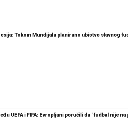
Mesija: Tokom Mundijala planirano ubistvo slavnog fu
u UEFA i FIFA: Evropljani poručili da "fudbal nije na