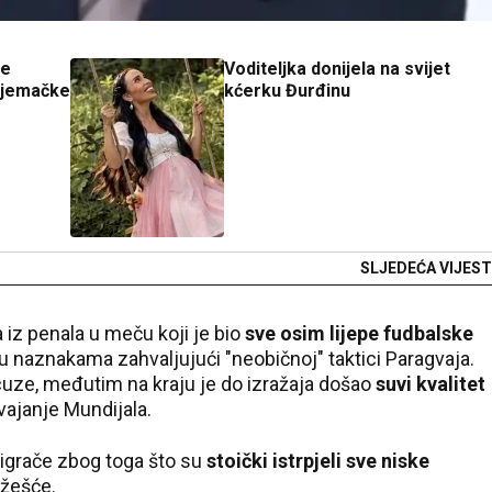
je
Voditeljka donijela na svijet
 Njemačke
kćerku Đurđinu
SLJEDEĆA VIJEST
a iz penala u meču koji je bio
sve osim lijepe fudbalske
i u naznakama zahvaljujući "neobičnoj" taktici Paragvaja.
uze, međutim na kraju je do izražaja došao
suvi kvalitet
vajanje Mundijala.
 igrače zbog toga što su
stoički istrpjeli sve niske
 žešće.