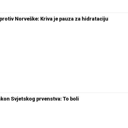
25 °C
protiv Norveške: Kriva je pauza za hidrataciju
Pale
akon Svjetskog prvenstva: To boli