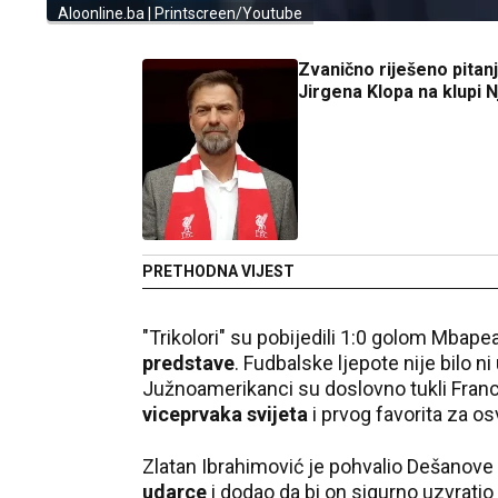
Aloonline.ba | Printscreen/Youtube
Zvanično riješeno pitan
Jirgena Klopa na klupi
PRETHODNA VIJEST
"Trikolori" su pobijedili 1:0 golom Mbape
predstave
. Fudbalske ljepote nije bilo n
Južnoamerikanci su doslovno tukli Franc
viceprvaka svijeta
i prvog favorita za os
Zlatan Ibrahimović je pohvalio Dešanove
udarce
i dodao da bi on sigurno uzvratio