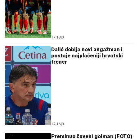
17:18
|
0
Dalić dobija novi angažman i
postaje najplaćeniji hrvatski
trener
12:16
|
0
Preminuo čuveni golman (FOTO)