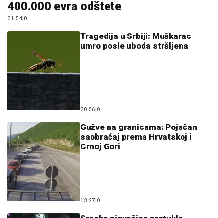
400.000 evra odštete
21:54
|
0
Tragedija u Srbiji: Muškarac
umro posle uboda stršljena
20:56
|
0
Gužve na granicama: Pojačan
saobraćaj prema Hrvatskoj i
Crnoj Gori
13:27
|
0