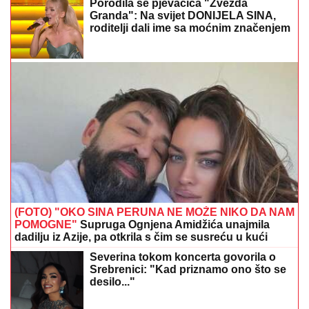
Porodila se pjevačica "Zvezda
Granda": Na svijet DONIJELA SINA,
roditelji dali ime sa moćnim značenjem
(FOTO) "OKO SINA PERUNA NE MOŽE NIKO DA NAM
POMOGNE"
Supruga Ognjena Amidžića unajmila
dadilju iz Azije, pa otkrila s čim se susreću u kući
Severina tokom koncerta govorila o
Srebrenici: "Kad priznamo ono što se
desilo..."