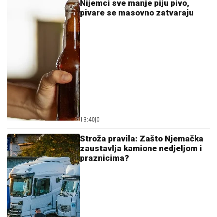
Nijemci sve manje piju pivo,
pivare se masovno zatvaraju
13:40
|
0
Stroža pravila: Zašto Njemačka
zaustavlja kamione nedjeljom i
praznicima?