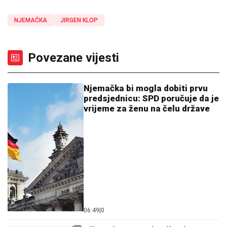
NJEMAČKA
JIRGEN KLOP
Povezane vijesti
Njemačka bi mogla dobiti prvu
predsjednicu: SPD poručuje da je
vrijeme za ženu na čelu države
06:49
|
0