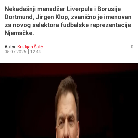
Nekadašnji menadžer Liverpula i Borusije
Dortmund, Jirgen Klop, zvanično je imenovan
za novog selektora fudbalske reprezentacije
Njemačke.
Autor:
Kristijan Šalić
0
05.07.2026.
12:44