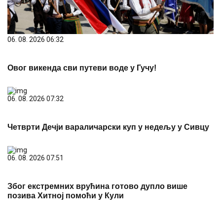
06. 08. 2026 06:32
Овог викенда сви путеви воде у Гучу!
06. 08. 2026 07:32
Четврти Дечји вараличарски куп у недељу у Сивцу
06. 08. 2026 07:51
Због екстремних врућина готово дупло више
позива Хитној помоћи у Кули