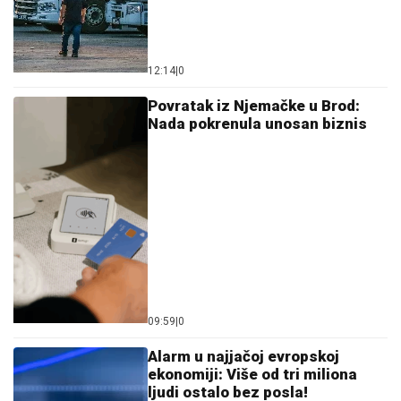
12:14
|
0
Povratak iz Njemačke u Brod:
Nada pokrenula unosan biznis
09:59
|
0
Alarm u najjačoj evropskoj
ekonomiji: Više od tri miliona
ljudi ostalo bez posla!