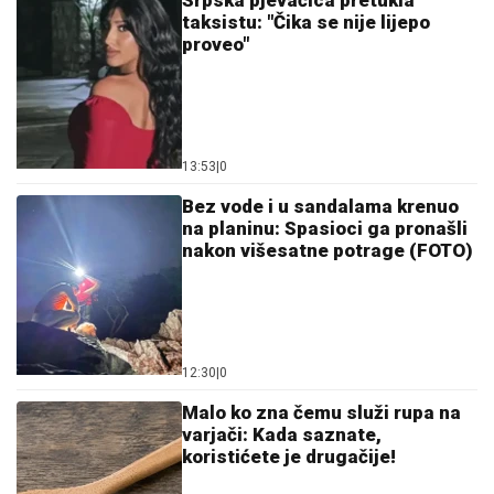
Srpska pjevačica pretukla
taksistu: "Čika se nije lijepo
proveo"
13:53
|
0
Bez vode i u sandalama krenuo
na planinu: Spasioci ga pronašli
nakon višesatne potrage (FOTO)
12:30
|
0
Malo ko zna čemu služi rupa na
varjači: Kada saznate,
koristićete je drugačije!