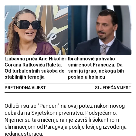
Ljubavna priča Ane Nikolić i
Ibrahimović pohvalio
Gorana Ratkovića Raleta:
smirenost Francuza: Da
Od turbulentnih sukoba do
sam ja igrao, nekoga bih
stabilnijih temelja
poslao u bolnicu
PRETHODNA VIJEST
SLJEDEĆA VIJEST
Odlučili su se "Panceri" na ovaj potez nakon novog
debakla na Svjetskom prvenstvu. Podsjećamo,
Nijemci su takmičenje ranije završili šokantnom
eliminacijom od Paragvaja poslije lošijeg izvođenja
jedanaesteraca.