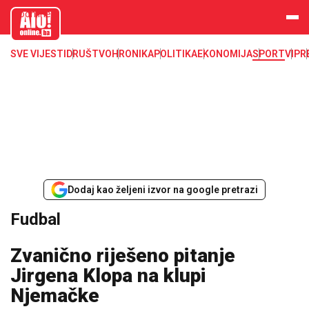
aloonline.b
a
SVE VIJESTI
DRUŠTVO
HRONIKA
POLITIKA
EKONOMIJA
SPORT
VIP
R
Dodaj kao željeni izvor na google pretrazi
Fudbal
Zvanično riješeno pitanje
Jirgena Klopa na klupi
Njemačke