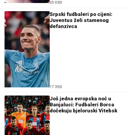
20:03
|
0
Srpski fudbaleri po cijeni:
Juventus želi stamenog
defanzivca
17:35
|
0
Još jedna evropska noć u
Banjaluci: Fudbaleri Borca
dočekuju bjeloruski Vitebsk