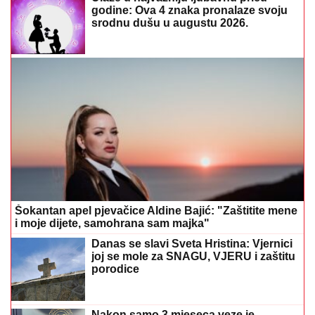
godine: Ova 4 znaka pronalaze svoju
srodnu dušu u augustu 2026.
Šokantan apel pjevačice Aldine Bajić: "Zaštitite mene
i moje dijete, samohrana sam majka"
Danas se slavi Sveta Hristina: Vjernici
joj se mole za SNAGU, VJERU i zaštitu
porodice
Nakon samo 3 mjeseca veze je