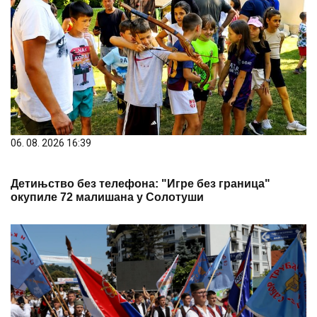
06. 08. 2026 16:39
Детињство без телефона: "Игре без граница"
окупиле 72 малишана у Солотуши