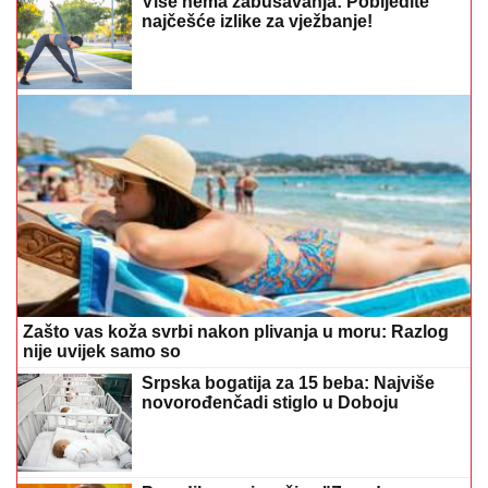
Više nema zabušavanja: Pobijedite
najčešće izlike za vježbanje!
Zašto vas koža svrbi nakon plivanja u moru: Razlog
nije uvijek samo so
Srpska bogatija za 15 beba: Najviše
novorođenčadi stiglo u Doboju