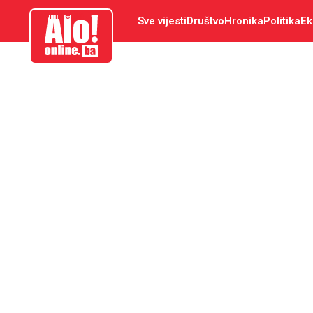
aloonline.ba
Sve vijesti
Društvo
Hronika
Politika
Ek