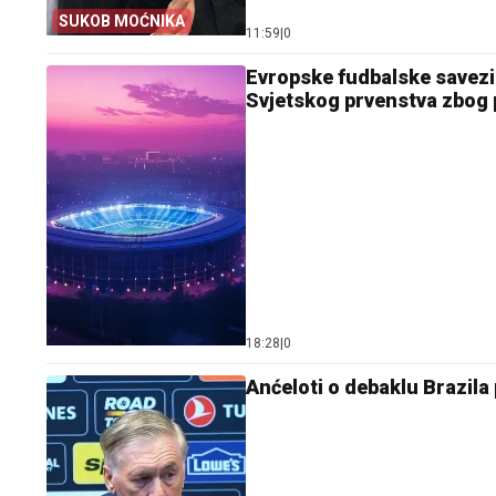
SUKOB MOĆNIKA
11:59
|
0
Evropske fudbalske savezi 
Svjetskog prvenstva zbog p
18:28
|
0
Anćeloti o debaklu Brazila 