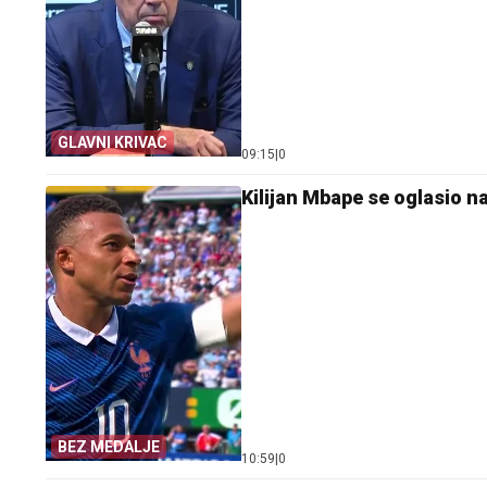
GLAVNI KRIVAC
09:15
|
0
Kilijan Mbape se oglasio n
BEZ MEDALJE
10:59
|
0