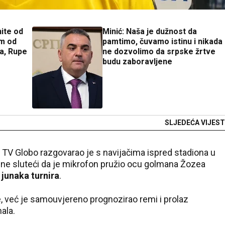
nite od
Minić: Naša je dužnost da
om od
pamtimo, čuvamo istinu i nikada
a, Rupe
ne dozvolimo da srpske žrtve
budu zaboravljene
SLJEDEĆA VIJEST
je TV Globo razgovarao je s navijačima ispred stadiona u
 ne sluteći da je mikrofon pružio ocu golmana Žozea
 junaka turnira
.
je, već je samouvjereno prognozirao remi i prolaz
ala.