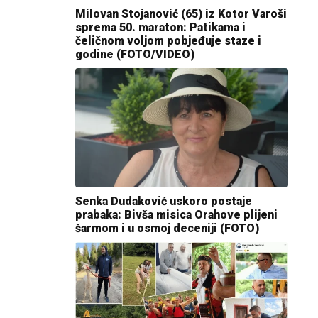
Milovan Stojanović (65) iz Kotor Varoši
sprema 50. maraton: Patikama i
čeličnom voljom pobjeđuje staze i
godine (FOTO/VIDEO)
Senka Dudaković uskoro postaje
prabaka: Bivša misica Orahove plijeni
šarmom i u osmoj deceniji (FOTO)