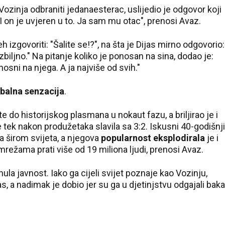
 Vozinja odbraniti jedanaesterac, uslijedio je odgovor koji
I on je uvjeren u to. Ja sam mu otac", prenosi Avaz.
zgovoriti: "Šalite se!?", na šta je Dijas mirno odgovorio:
iljno." Na pitanje koliko je ponosan na sina, dodao je:
osni na njega. A ja najviše od svih."
balna senzacija
.
do historijskog plasmana u nokaut fazu, a briljirao je i
e tek nakon produžetaka slavila sa 3:2. Iskusni 40-godišnji
a širom svijeta, a njegova
popularnost eksplodirala
je i
režama prati više od 19 miliona ljudi, prenosi Avaz.
la javnost. Iako ga cijeli svijet poznaje kao Vozinju,
, a nadimak je dobio jer su ga u djetinjstvu odgajali baka