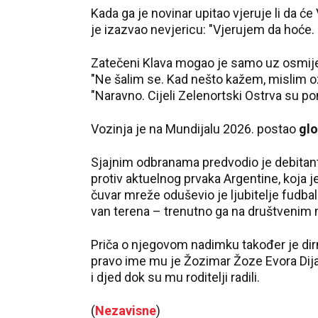
Kada ga je novinar upitao vjeruje li da će
je izazvao nevjericu: "Vjerujem da hoće. 
Zatečeni Klava mogao je samo uz osmijeh i
"Ne šalim se. Kad nešto kažem, mislim ozb
"Naravno. Cijeli Zelenortski Ostrva su pon
Vozinja je na Mundijalu 2026. postao
glo
Sjajnim odbranama predvodio je debitante 
protiv aktuelnog prvaka Argentine, koja j
čuvar mreže oduševio je ljubitelje fudbal
van terena – trenutno ga na društvenim m
Priča o njegovom nadimku također je dirnu
pravo ime mu je Žozimar Žoze Evora Dijas
i djed dok su mu roditelji radili.
(
Nezavisne
)