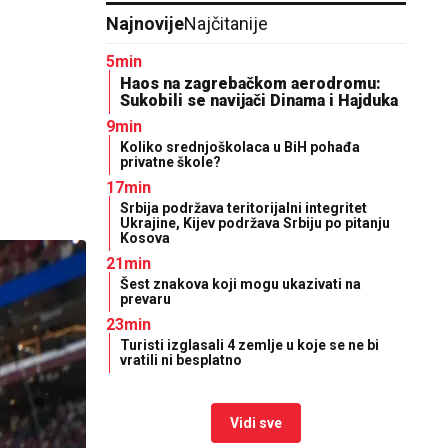
Najnovije
Najčitanije
5min
Haos na zagrebačkom aerodromu:
Sukobili se navijači Dinama i Hajduka
9min
Koliko srednjoškolaca u BiH pohađa
privatne škole?
17min
Srbija podržava teritorijalni integritet
Ukrajine, Kijev podržava Srbiju po pitanju
Kosova
21min
Šest znakova koji mogu ukazivati na
prevaru
23min
Turisti izglasali 4 zemlje u koje se ne bi
vratili ni besplatno
Vidi sve