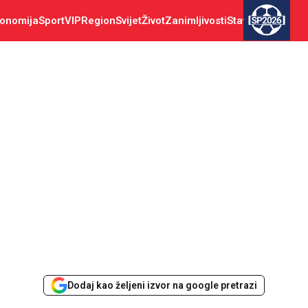
onomija
Sport
VIP
Region
Svijet
Život
Zanimljivosti
Stav
SP2026
Dodaj kao željeni izvor na google pretrazi