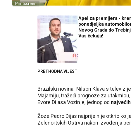
Printscreen
Apel za premijera - kre
ponedjeljka automobil
Novog Grada do Trebinj
Vas čekaju!
PRETHODNA VIJEST
Brazilski novinar Nilson Klava s televizi
Majamiju, tražeći prognoze za utakmicu,
Evore Dijasa Vozinje, jednog od
najvećih
Žoze Pedro Dijas najprije nije otkrio ko 
Zelenortskih Ostrva nakon izvođenja pen