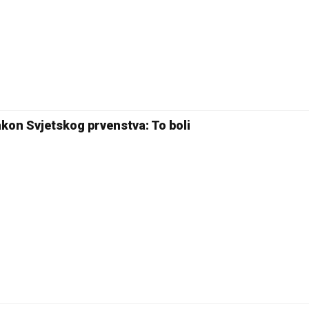
25 °C
Pale
akon Svjetskog prvenstva: To boli