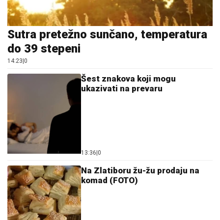
Sutra pretežno sunčano, temperatura
do 39 stepeni
14:23
|
0
Šest znakova koji mogu
ukazivati na prevaru
13:36
|
0
Na Zlatiboru žu-žu prodaju na
komad (FOTO)