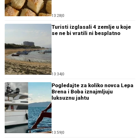
13:28
|
0
Turisti izglasali 4 zemlje u koje
se ne bi vratili ni besplatno
13:34
|
0
Pogledajte za koliko novca Lepa
Brena i Boba iznajmljuju
luksuznu jahtu
13:59
|
0