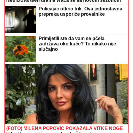
Netflixova teen drama vraća se sa novom sezonom
Policajac otkrio trik: Ova jednostavna
prepreka usporiće provalnike
Primijetili ste da vam se pčela
zadržava oko kuće? To nikako nije
slučajno
(FOTO) MILENA POPOVIĆ POKAZALA VITKE NOGE