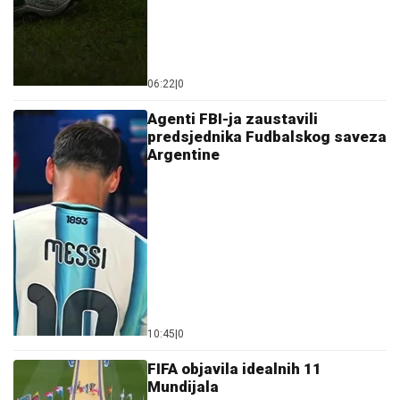
06:22
|
0
Agenti FBI-ja zaustavili
predsjednika Fudbalskog saveza
Argentine
10:45
|
0
FIFA objavila idealnih 11
Mundijala