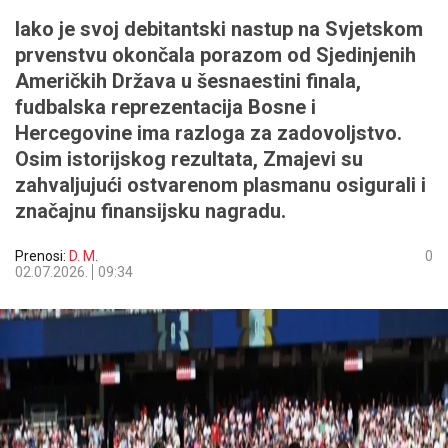
Iako je svoj debitantski nastup na Svjetskom
prvenstvu okončala porazom od Sjedinjenih
Američkih Država u šesnaestini finala,
fudbalska reprezentacija Bosne i
Hercegovine ima razloga za zadovoljstvo.
Osim istorijskog rezultata, Zmajevi su
zahvaljujući ostvarenom plasmanu osigurali i
značajnu finansijsku nagradu.
Prenosi:
D. M.
0
02.07.2026.
09:34