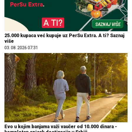
25.000 kupaca već kupuje uz PerSu Extra. A ti? Saznaj
više
03. 08. 2026 07:31
Evo u kojim banjama važi vaučer od 10.000 dinara -