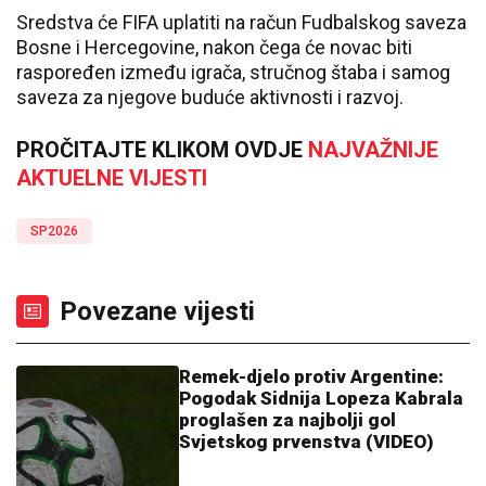
Sredstva će FIFA uplatiti na račun Fudbalskog saveza
Bosne i Hercegovine, nakon čega će novac biti
raspoređen između igrača, stručnog štaba i samog
saveza za njegove buduće aktivnosti i razvoj.
PROČITAJTE KLIKOM OVDJE
NAJVAŽNIJE
AKTUELNE VIJESTI
SP2026
Povezane vijesti
Remek-djelo protiv Argentine:
Pogodak Sidnija Lopeza Kabrala
proglašen za najbolji gol
Svjetskog prvenstva (VIDEO)