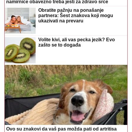
namirnice obavezno treba jesti za zdravo srce
Obratite pažnju na ponašanje
partnera: Šest znakova koji mogu
ukazivati na prevaru
Volite kivi, ali vas pecka jezik? Evo
zašto se to događa
Ovo su znakovi da vaš pas možda pati od artritisa