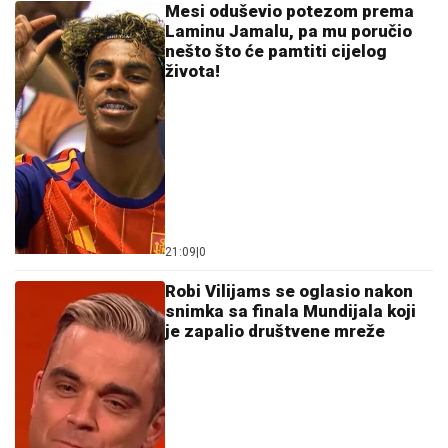
Mesi oduševio potezom prema
Laminu Jamalu, pa mu poručio
nešto što će pamtiti cijelog
života!
21:09
|
0
Robi Vilijams se oglasio nakon
snimka sa finala Mundijala koji
je zapalio društvene mreže