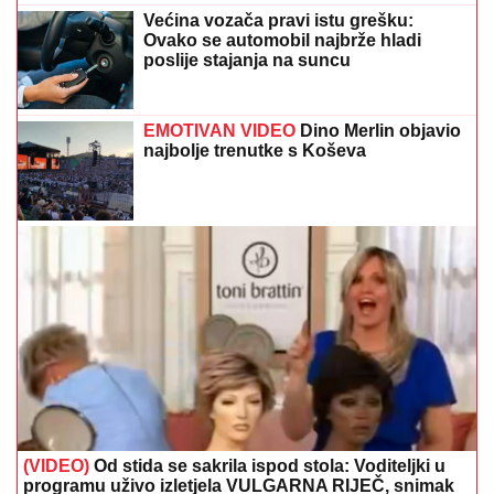
Većina vozača pravi istu grešku:
Ovako se automobil najbrže hladi
poslije stajanja na suncu
EMOTIVAN VIDEO
Dino Merlin objavio
najbolje trenutke s Koševa
(VIDEO)
Od stida se sakrila ispod stola: Voditeljki u
programu uživo izletjela VULGARNA RIJEČ, snimak