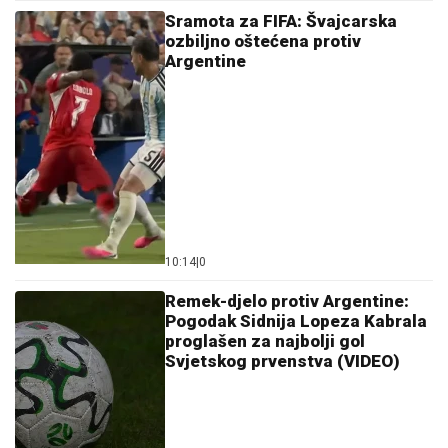
Sramota za FIFA: Švajcarska
ozbiljno oštećena protiv
Argentine
10:14
|
0
Remek-djelo protiv Argentine:
Pogodak Sidnija Lopeza Kabrala
proglašen za najbolji gol
Svjetskog prvenstva (VIDEO)