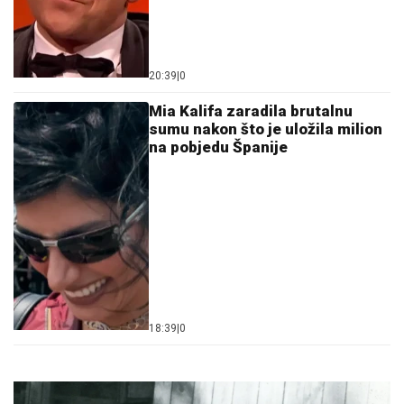
20:39
|
0
Mia Kalifa zaradila brutalnu
sumu nakon što je uložila milion
na pobjedu Španije
18:39
|
0