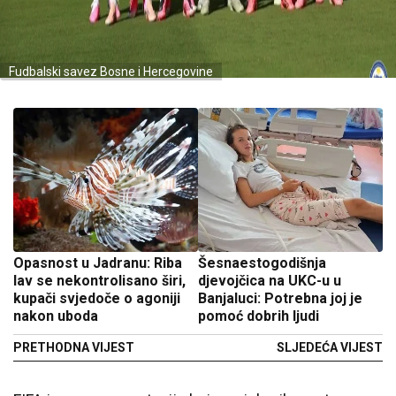
Fudbalski savez Bosne i Hercegovine
Opasnost u Jadranu: Riba
Šesnaestogodišnja
lav se nekontrolisano širi,
djevojčica na UKC-u u
kupači svjedoče o agoniji
Banjaluci: Potrebna joj je
nakon uboda
pomoć dobrih ljudi
PRETHODNA VIJEST
SLJEDEĆA VIJEST