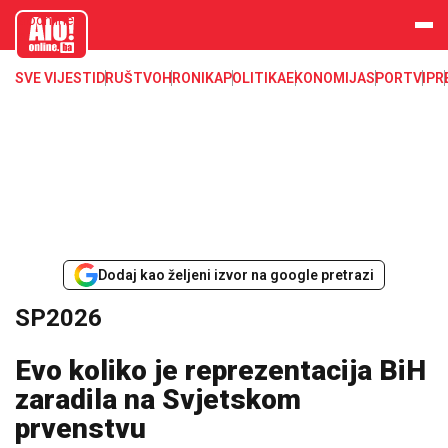
aloonline.b
a
SVE VIJESTI
DRUŠTVO
HRONIKA
POLITIKA
EKONOMIJA
SPORT
VIP
R
Dodaj kao željeni izvor na google pretrazi
SP2026
Evo koliko je reprezentacija BiH
zaradila na Svjetskom
prvenstvu