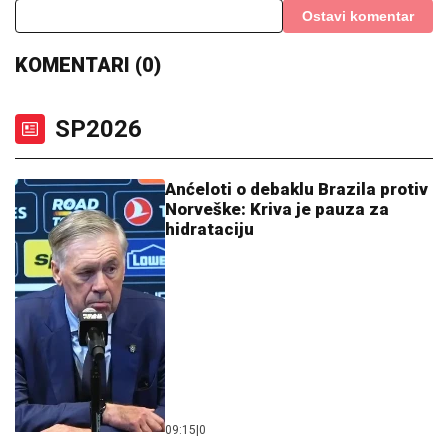
Ostavi komentar
KOMENTARI (0)
SP2026
Anćeloti o debaklu Brazila protiv
Norveške: Kriva je pauza za
hidrataciju
09:15
|
0