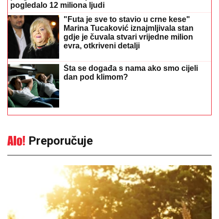
pogledalo 12 miliona ljudi
"Futa je sve to stavio u crne kese"
Marina Tucaković iznajmljivala stan
gdje je čuvala stvari vrijedne milion
evra, otkriveni detalji
Šta se događa s nama ako smo cijeli
dan pod klimom?
Preporučuje