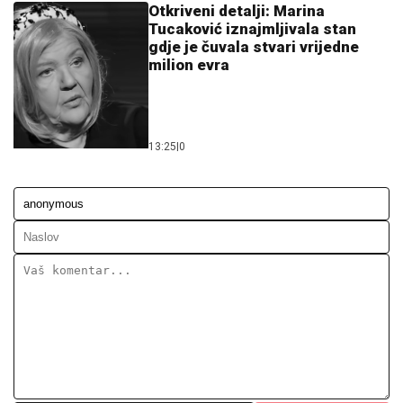
Otkriveni detalji: Marina
Tucaković iznajmljivala stan
gdje je čuvala stvari vrijedne
milion evra
13:25
|
0