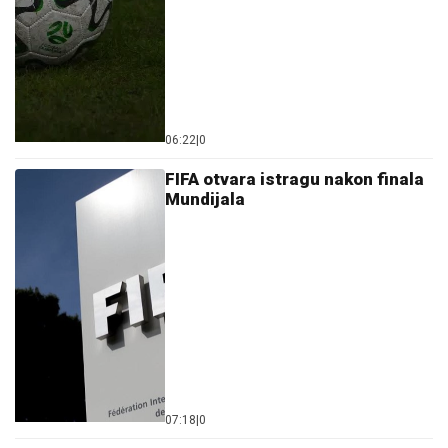
06:22
|
0
FIFA otvara istragu nakon finala
Mundijala
07:18
|
0