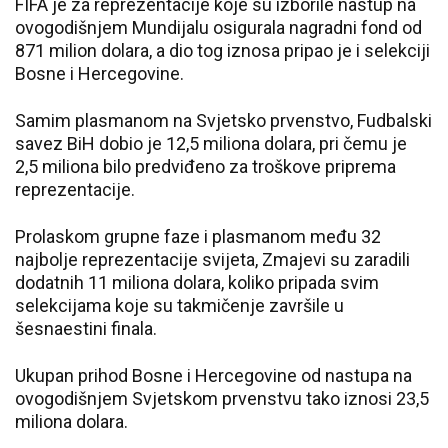
FIFA je za reprezentacije koje su izborile nastup na
ovogodišnjem Mundijalu osigurala nagradni fond od
871 milion dolara, a dio tog iznosa pripao je i selekciji
Bosne i Hercegovine.
Samim plasmanom na Svjetsko prvenstvo, Fudbalski
savez BiH dobio je 12,5 miliona dolara, pri čemu je
2,5 miliona bilo predviđeno za troškove priprema
reprezentacije.
Prolaskom grupne faze i plasmanom među 32
najbolje reprezentacije svijeta, Zmajevi su zaradili
dodatnih 11 miliona dolara, koliko pripada svim
selekcijama koje su takmičenje završile u
šesnaestini finala.
Ukupan prihod Bosne i Hercegovine od nastupa na
ovogodišnjem Svjetskom prvenstvu tako iznosi 23,5
miliona dolara.