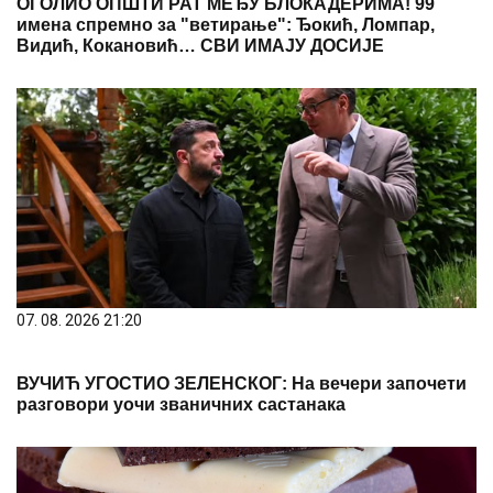
ОГОЛИО ОПШТИ РАТ МЕЂУ БЛОКАДЕРИМА! 99
имена спремно за "ветирање": Ђокић, Ломпар,
Видић, Кокановић… СВИ ИМАЈУ ДОСИЈЕ
07. 08. 2026 21:20
ВУЧИЋ УГОСТИО ЗЕЛЕНСКОГ: На вечери започети
разговори уочи званичних састанака