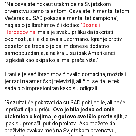
"Ne osvajate nokaut utakmice na Svjetskom
prvenstvu samo talentom. Osvajate ih mentalitetom.
Večeras su SAD pokazale mentalitet šampiona",
naglasio je Ibrahimović i dodao:
"Bosna i
Hercegovina
imala je svaku priliku da iskoristi
okolnosti, ali je djelovala uzdrmano. Igranje protiv
desetorice trebalo je da im donese dodatno
samopouzdanje, a na kraju su ipak Amerikanci
izgledali kao ekipa koja ima igrača više."
I ranije je već Ibrahimović hvalio domaćina, možda i
jer radi na američkoj televiziji, ali čini se da je tek
sada bio impresioniran kako su odigrali.
"Rezultat će pokazati da su SAD pobijedile, ali neće
ispričati cijelu priču.
Ovo je bila jedna od onih
utakmica u kojima je gotovo sve išlo protiv njih
, a
ipak su pronašli put do prolaza. Ako možete da
preživite ovakav meč na Svjetskom prvenstvu,