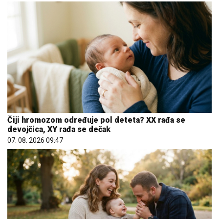
Čiji hromozom određuje pol deteta? XX rađa se
devojčica, XY rađa se dečak
07. 08. 2026 09:47