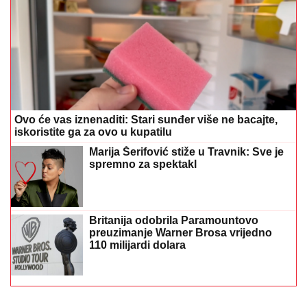
Ovo će vas iznenaditi: Stari sunđer više ne bacajte,
iskoristite ga za ovo u kupatilu
Marija Šerifović stiže u Travnik: Sve je
spremno za spektakl
Britanija odobrila Paramountovo
preuzimanje Warner Brosa vrijedno
110 milijardi dolara