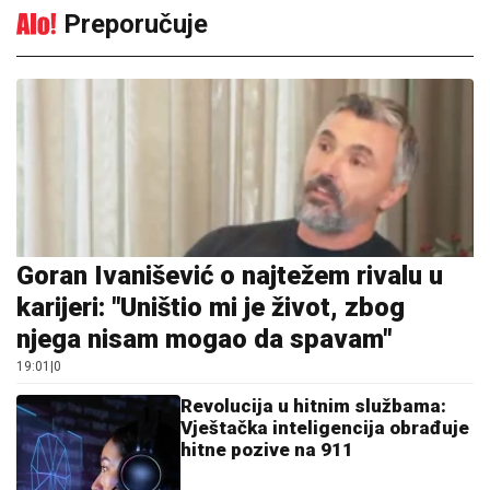
Preporučuje
Goran Ivanišević o najtežem rivalu u
karijeri: "Uništio mi je život, zbog
njega nisam mogao da spavam"
19:01
|
0
Revolucija u hitnim službama:
Vještačka inteligencija obrađuje
hitne pozive na 911