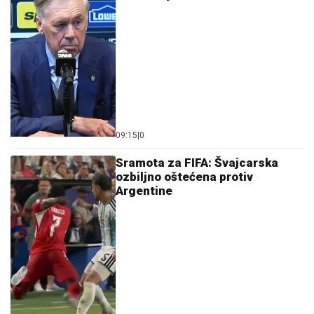
09:15
|
0
Sramota za FIFA: Švajcarska
ozbiljno oštećena protiv
Argentine