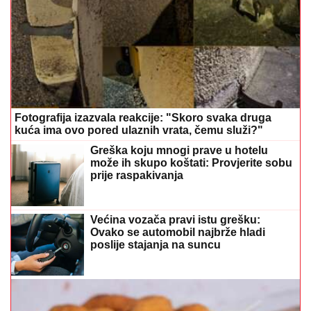
Fotografija izazvala reakcije: "Skoro svaka druga
kuća ima ovo pored ulaznih vrata, čemu služi?"
Greška koju mnogi prave u hotelu
može ih skupo koštati: Provjerite sobu
prije raspakivanja
Većina vozača pravi istu grešku:
Ovako se automobil najbrže hladi
poslije stajanja na suncu