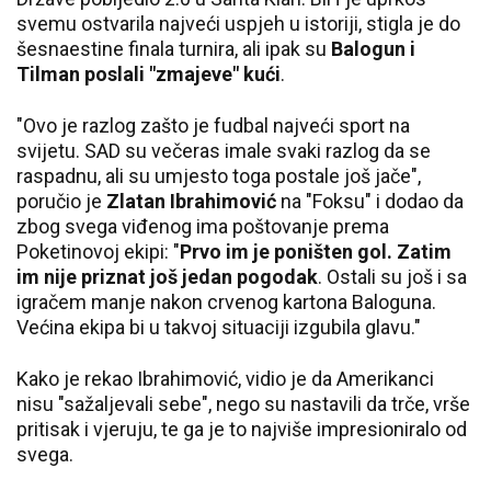
svemu ostvarila najveći uspjeh u istoriji, stigla je do
šesnaestine finala turnira, ali ipak su
Balogun i
Tilman poslali "zmajeve" kući
.
"Ovo je razlog zašto je fudbal najveći sport na
svijetu. SAD su večeras imale svaki razlog da se
raspadnu, ali su umjesto toga postale još jače",
poručio je
Zlatan Ibrahimović
na "Foksu" i dodao da
zbog svega viđenog ima poštovanje prema
Poketinovoj ekipi: "
Prvo im je poništen gol. Zatim
im nije priznat još jedan pogodak
. Ostali su još i sa
igračem manje nakon crvenog kartona Baloguna.
Većina ekipa bi u takvoj situaciji izgubila glavu."
Kako je rekao Ibrahimović, vidio je da Amerikanci
nisu "sažaljevali sebe", nego su nastavili da trče, vrše
pritisak i vjeruju, te ga je to najviše impresioniralo od
svega.