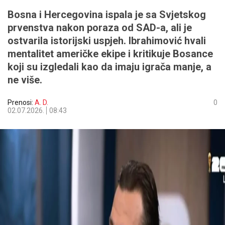
Bosna i Hercegovina ispala je sa Svjetskog
prvenstva nakon poraza od SAD-a, ali je
ostvarila istorijski uspjeh. Ibrahimović hvali
mentalitet američke ekipe i kritikuje Bosance
koji su izgledali kao da imaju igrača manje, a
ne više.
Prenosi:
A. D.
0
02.07.2026.
08:43