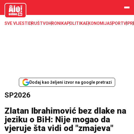
aloonline.b
a
SVE VIJESTI
DRUŠTVO
HRONIKA
POLITIKA
EKONOMIJA
SPORT
VIP
R
Dodaj kao željeni izvor na google pretrazi
SP2026
Zlatan Ibrahimović bez dlake na
jeziku o BiH: Nije mogao da
vjeruje šta vidi od "zmajeva"