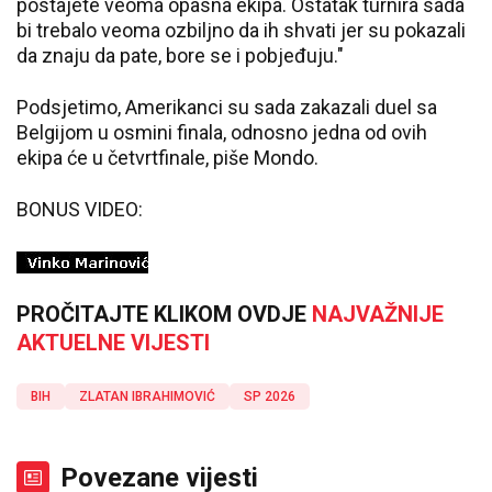
postajete veoma opasna ekipa. Ostatak turnira sada
bi trebalo veoma ozbiljno da ih shvati jer su pokazali
da znaju da pate, bore se i pobjeđuju."
Podsjetimo, Amerikanci su sada zakazali duel sa
Belgijom u osmini finala, odnosno jedna od ovih
ekipa će u četvrtfinale, piše Mondo.
BONUS VIDEO:
PROČITAJTE KLIKOM OVDJE
NAJVAŽNIJE
AKTUELNE VIJESTI
BIH
ZLATAN IBRAHIMOVIĆ
SP 2026
Povezane vijesti