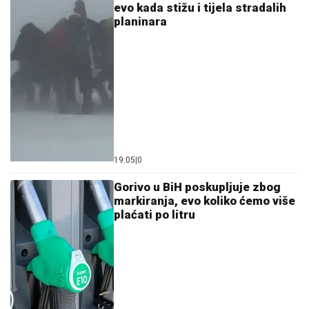
evo kada stižu i tijela stradalih
planinara
19:05
|
0
Gorivo u BiH poskupljuje zbog
markiranja, evo koliko ćemo više
plaćati po litru