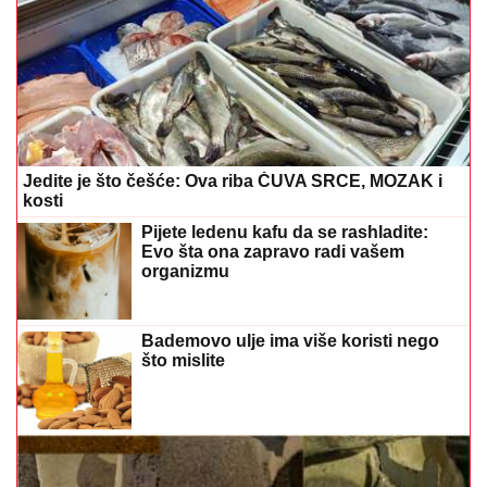
Jedite je što češće: Ova riba ČUVA SRCE, MOZAK i
kosti
Pijete ledenu kafu da se rashladite:
Evo šta ona zapravo radi vašem
organizmu
Bademovo ulje ima više koristi nego
što mislite