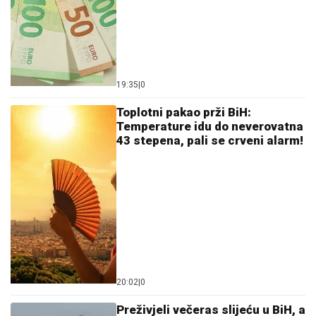
19:35
|
0
Toplotni pakao prži BiH:
Temperature idu do neverovatna
43 stepena, pali se crveni alarm!
20:02
|
0
Preživjeli večeras slijeću u BiH, a