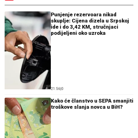
Punjenje rezervoara nikad
skuplje: Cijena dizela u Srpskoj
ide i do 3,42 KM, stručnjaci
podijeljeni oko uzroka
21:56
|
0
Kako će članstvo u SEPA smanjiti
troškove slanja novca u BiH?