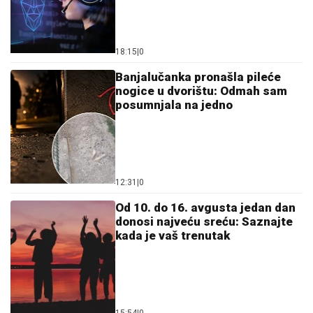
18:15
|
0
Banjalučanka pronašla pileće
nogice u dvorištu: Odmah sam
posumnjala na jedno
12:31
|
0
Od 10. do 16. avgusta jedan dan
donosi najveću sreću: Saznajte
kada je vaš trenutak