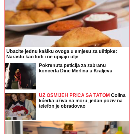
Ubacite jednu kašiku ovoga u smjesu za uštipke:
Narastu kao ludi i ne upijaju ulje
Pokrenuta peticija za zabranu
koncerta Dine Merlina u Kraljevu
UZ OSMIJEH PRIČA SA TATOM
Čolina
kćerka uživa na moru, jedan poziv na
telefon je obradovao