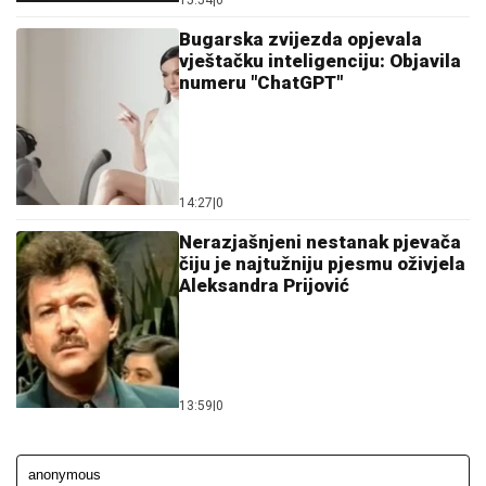
15:54
|
0
Bugarska zvijezda opjevala
vještačku inteligenciju: Objavila
numeru "ChatGPT"
14:27
|
0
Nerazjašnjeni nestanak pjevača
čiju je najtužniju pjesmu oživjela
Aleksandra Prijović
13:59
|
0