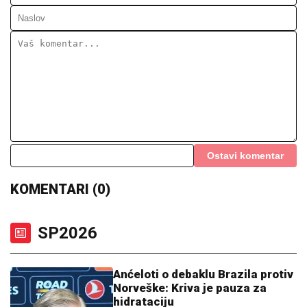
Ostavi komentar
KOMENTARI (0)
SP2026
Anćeloti o debaklu Brazila protiv
Norveške: Kriva je pauza za
hidrataciju