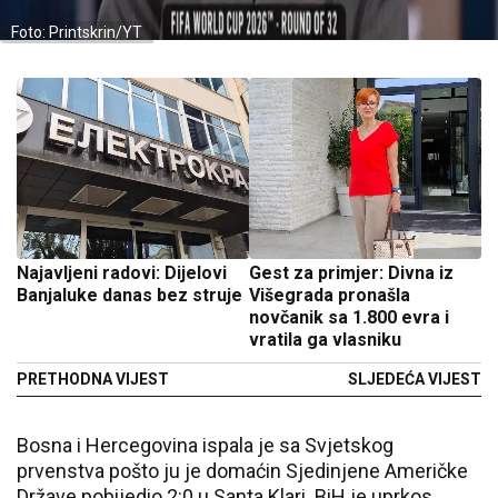
Foto: Printskrin/YT
Najavljeni radovi: Dijelovi
Gest za primjer: Divna iz
Banjaluke danas bez struje
Višegrada pronašla
novčanik sa 1.800 evra i
vratila ga vlasniku
PRETHODNA VIJEST
SLJEDEĆA VIJEST
Bosna i Hercegovina ispala je sa Svjetskog
prvenstva pošto ju je domaćin Sjedinjene Američke
Države pobijedio 2:0 u Santa Klari. BiH je uprkos