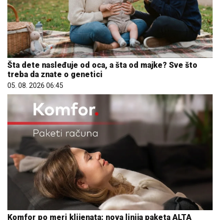
Šta dete nasleđuje od oca, a šta od majke? Sve što
treba da znate o genetici
05. 08. 2026 06:45
Komfor po meri klijenata: nova linija paketa ALTA