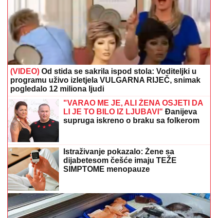
(VIDEO)
Od stida se sakrila ispod stola: Voditeljki u
programu uživo izletjela VULGARNA RIJEČ, snimak
pogledalo 12 miliona ljudi
"VARAO ME JE, ALI ŽENA OSJETI DA
LI JE TO BILO IZ LJUBAVI"
Đanijeva
supruga iskreno o braku sa folkerom
Istraživanje pokazalo: Žene sa
dijabetesom češće imaju TEŽE
SIMPTOME menopauze