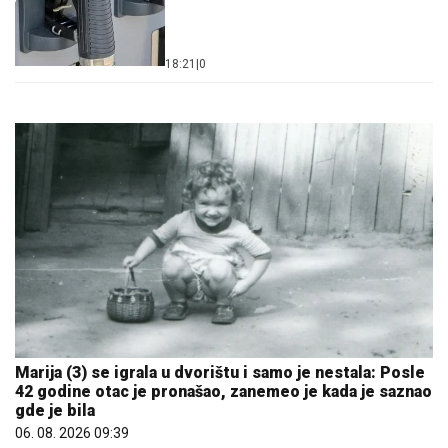
18:21
|
0
Marija (3) se igrala u dvorištu i samo je nestala: Posle
42 godine otac je pronašao, zanemeo je kada je saznao
gde je bila
06. 08. 2026 09:39