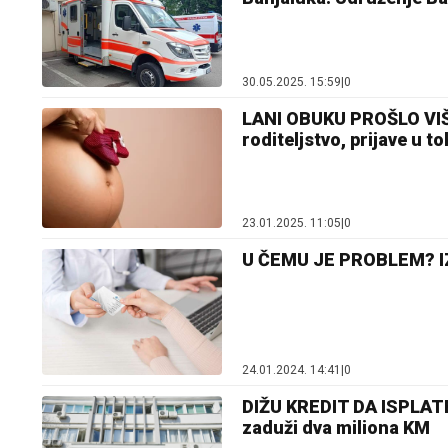
30.05.2025. 15:59
|
0
LANI OBUKU PROŠLO VIŠE 
roditeljstvo, prijave u t
23.01.2025. 11:05
|
0
U ČEMU JE PROBLEM? IZI
24.01.2024. 14:41
|
0
DIŽU KREDIT DA ISPLATE
zaduži dva miliona KM