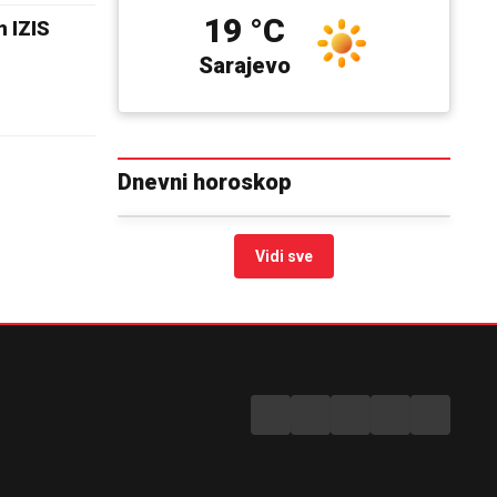
19 °C
 IZIS
Sarajevo
Dnevni horoskop
Vidi sve