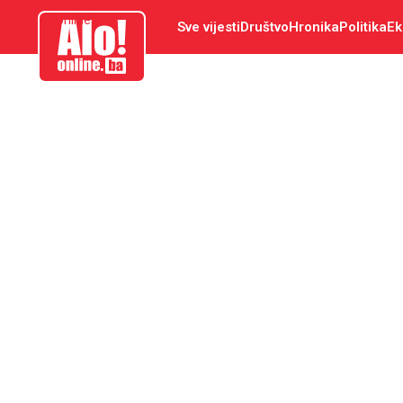
aloonline.ba
Sve vijesti
Društvo
Hronika
Politika
Ek