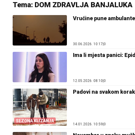
Tema: DOM ZDRAVLJA BANJALUKA
Vrućine pune ambulante 
30.06.2026. 10:17
|
0
Ima li mjesta panici: E
12.05.2026. 08:10
|
0
Padovi na svakom koraku
SEZONA KLIZANJA
14.01.2026. 10:59
|
0