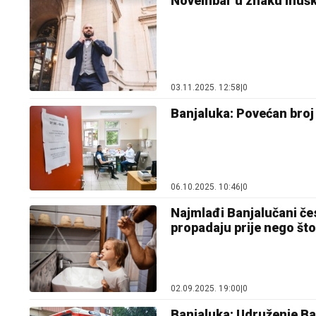
Novembar u znaku muškog
03.11.2025. 12:58
|
0
Banjaluka: Povećan broj 
06.10.2025. 10:46
|
0
Najmlađi Banjalučani če
propadaju prije nego št
02.09.2025. 19:00
|
0
Banjaluka: Udruženje Ba