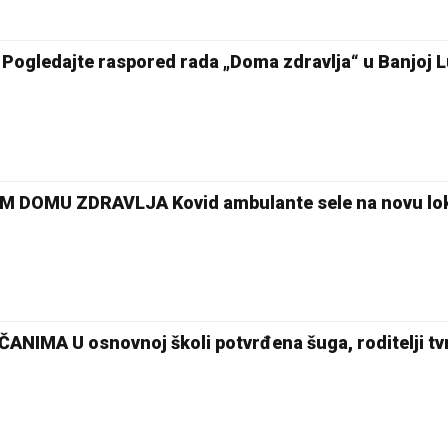
ogledajte raspored rada „Doma zdravlja“ u Banjoj L
DOMU ZDRAVLJA Kovid ambulante sele na novu lok
IMA U osnovnoj školi potvrđena šuga, roditelji tv