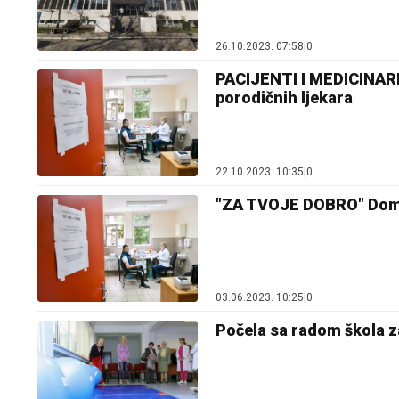
26.10.2023. 07:58
|
0
PACIJENTI I MEDICINARI 
porodičnih ljekara
22.10.2023. 10:35
|
0
"ZA TVOJE DOBRO" Dom z
03.06.2023. 10:25
|
0
Počela sa radom škola za