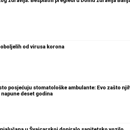
 zdravlja: Besplatni pregledi u Domu zdravlja Banj
oboljelih od virusa korona
sto posjećuju stomatološke ambulante: Evo zašto njih
o napune deset godina
njalučana u Švajcarskoj doniralo sanitetsko vozilo