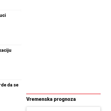
uci
aciju
rde da se
Vremenska prognoza