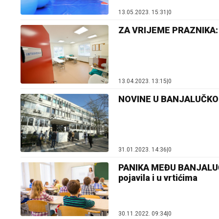
13.05.2023. 15:31
|
0
ZA VRIJEME PRAZNIKA: P
13.04.2023. 13:15
|
0
NOVINE U BANJALUČKOM 
31.01.2023. 14:36
|
0
PANIKA MEĐU BANJALUČAN
pojavila i u vrtićima
30.11.2022. 09:34
|
0