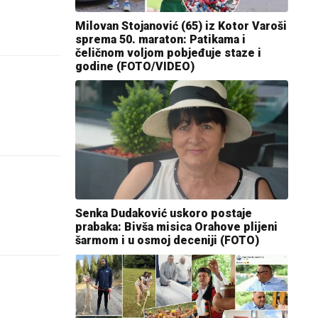
Milovan Stojanović (65) iz Kotor Varoši
sprema 50. maraton: Patikama i
čeličnom voljom pobjeđuje staze i
godine (FOTO/VIDEO)
Senka Dudaković uskoro postaje
prabaka: Bivša misica Orahove plijeni
šarmom i u osmoj deceniji (FOTO)