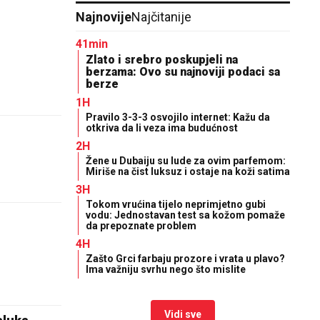
Najnovije
Najčitanije
41min
Zlato i srebro poskupjeli na
berzama: Ovo su najnoviji podaci sa
berze
1H
Pravilo 3-3-3 osvojilo internet: Kažu da
otkriva da li veza ima budućnost
2H
Žene u Dubaiju su lude za ovim parfemom:
Miriše na čist luksuz i ostaje na koži satima
3H
Tokom vrućina tijelo neprimjetno gubi
vodu: Jednostavan test sa kožom pomaže
da prepoznate problem
4H
Zašto Grci farbaju prozore i vrata u plavo?
Ima važniju svrhu nego što mislite
Vidi sve