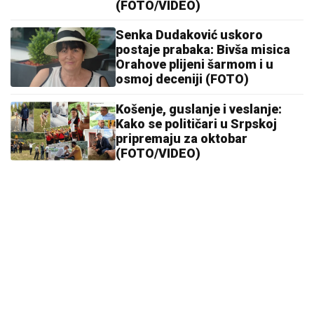
(FOTO/VIDEO)
Senka Dudaković uskoro
postaje prabaka: Bivša misica
Orahove plijeni šarmom i u
osmoj deceniji (FOTO)
Košenje, guslanje i veslanje:
Kako se političari u Srpskoj
pripremaju za oktobar
(FOTO/VIDEO)