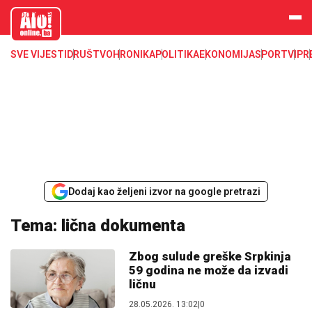
aloonline.b
a
SVE VIJESTI
DRUŠTVO
HRONIKA
POLITIKA
EKONOMIJA
SPORT
VIP
R
Dodaj kao željeni izvor na google pretrazi
Tema: lična dokumenta
Zbog sulude greške Srpkinja
59 godina ne može da izvadi
ličnu
28.05.2026. 13:02
|
0