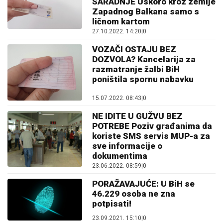
SARADNJE Uskoro kroz zemlje
Zapadnog Balkana samo s
ličnom kartom
27.10.2022. 14:20
|
0
VOZAČI OSTAJU BEZ
DOZVOLA? Kancelarija za
razmatranje žalbi BiH
poništila spornu nabavku
15.07.2022. 08:43
|
0
NE IDITE U GUŽVU BEZ
POTREBE Poziv građanima da
koriste SMS servis MUP-a za
sve informacije o
dokumentima
23.06.2022. 08:59
|
0
PORAŽAVAJUĆE: U BiH se
46.229 osoba ne zna
potpisati!
23.09.2021. 15:10
|
0