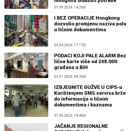
mnogima olakšati potrebe
01.09.2024. 14:29
|
0
I BEZ OPERACIJE Hongkong
dozvolio promjenu naziva pola
u ličnim dokumentima
03.04.2024. 17:17
|
0
PODACI KOJI PALE ALARM Bez
lične karte više od 248.000
građana u BiH
03.01.2024. 08:26
|
0
IZBJEGNITE GUŽVE U CIPS-u
Korištenjem SMS servisa brže
do informacija o ličnim
dokumentima i kaznama
07.06.2023. 14:43
|
0
JAČANJE REGIONALNE