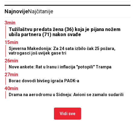
Najnovije
Najčitanije
3min
Tužilaštvu predata žena (36) koja je pijana nožem
ubila partnera (71) nakon svađe
15min
Sjeverna Makedonija: Za 24 sata izbilo čak 25 požara,
vatrogasci još uvijek gase tri
26min
Nove ankete: Rat u Iranu i inflacija "potopili" Trampa
27min
Borac dovodi bivšeg igrača PAOK-a
40min
Drama na aerodromu u Sidneju: Avioni se zamalo sudarili
Vidi sve