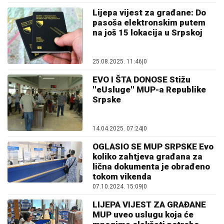
Lijepa vijest za građane: Do
pasoša elektronskim putem
na još 15 lokacija u Srpskoj
25.08.2025. 11:46
|
0
ЕVO I ŠTA DONOSE Stižu
''eUsluge'' MUP-a Republike
Srpske
14.04.2025. 07:24
|
0
OGLASIO SE MUP SRPSKE Evo
koliko zahtjeva građana za
lična dokumenta je obrađeno
tokom vikenda
07.10.2024. 15:09
|
0
LIJEPA VIJEST ZA GRAĐANE
MUP uveo uslugu koja će