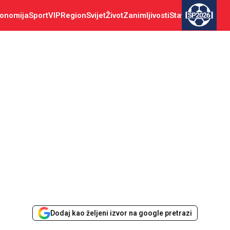
onomija
Sport
VIP
Region
Svijet
Život
Zanimljivosti
Stav
SP2026
Dodaj kao željeni izvor na google pretrazi