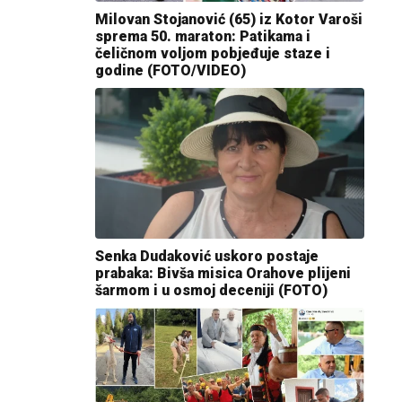
Milovan Stojanović (65) iz Kotor Varoši
sprema 50. maraton: Patikama i
čeličnom voljom pobjeđuje staze i
godine (FOTO/VIDEO)
Senka Dudaković uskoro postaje
prabaka: Bivša misica Orahove plijeni
šarmom i u osmoj deceniji (FOTO)