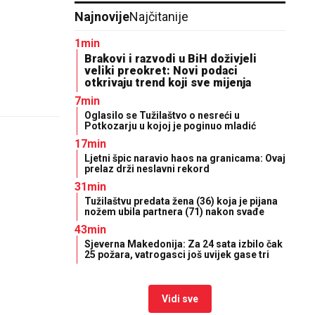
Najnovije
Najčitanije
1min
Brakovi i razvodi u BiH doživjeli
veliki preokret: Novi podaci
otkrivaju trend koji sve mijenja
7min
Oglasilo se Tužilaštvo o nesreći u
Potkozarju u kojoj je poginuo mladić
17min
Ljetni špic naravio haos na granicama: Ovaj
prelaz drži neslavni rekord
31min
Tužilaštvu predata žena (36) koja je pijana
nožem ubila partnera (71) nakon svađe
43min
Sjeverna Makedonija: Za 24 sata izbilo čak
25 požara, vatrogasci još uvijek gase tri
Vidi sve