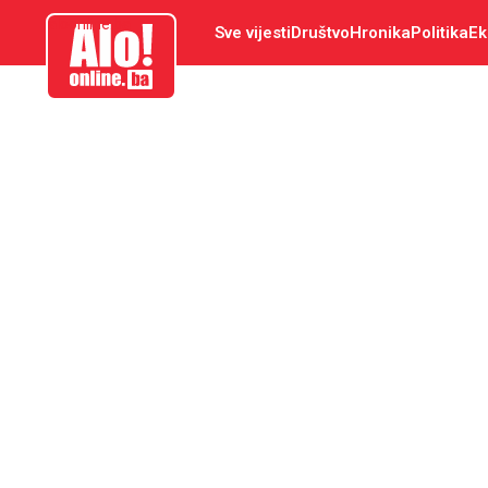
aloonline.ba
Sve vijesti
Društvo
Hronika
Politika
Ek