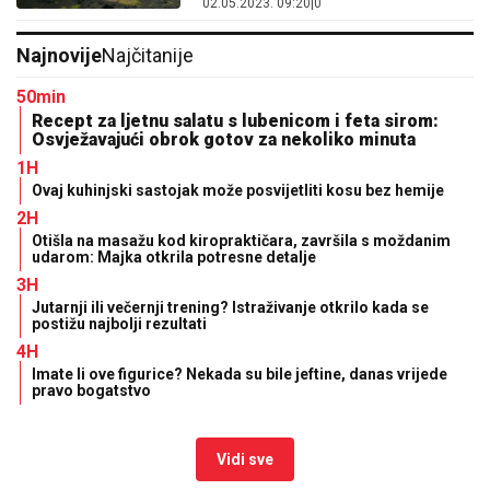
02.05.2023. 09:20
|
0
Najnovije
Najčitanije
50min
Recept za ljetnu salatu s lubenicom i feta sirom:
Osvježavajući obrok gotov za nekoliko minuta
1H
Ovaj kuhinjski sastojak može posvijetliti kosu bez hemije
2H
Otišla na masažu kod kiropraktičara, završila s moždanim
udarom: Majka otkrila potresne detalje
3H
Jutarnji ili večernji trening? Istraživanje otkrilo kada se
postižu najbolji rezultati
4H
Imate li ove figurice? Nekada su bile jeftine, danas vrijede
pravo bogatstvo
Vidi sve