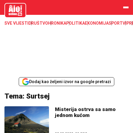
aloonline.b
a
SVE VIJESTI
DRUŠTVO
HRONIKA
POLITIKA
EKONOMIJA
SPORT
VIP
R
Dodaj kao željeni izvor na google pretrazi
Tema: Surtsej
Misterija ostrva sa samo
jednom kućom