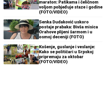
maraton: Patikama i čeličnom
voljom pobjeđuje staze i godine
(FOTO/VIDEO)
Senka Dudaković uskoro
postaje prabaka: Bivša misica
Orahove plijeni šarmom i u
osmoj deceniji (FOTO)
Košenje, guslanje i veslanje:
Kako se političari u Srpskoj
pripremaju za oktobar
(FOTO/VIDEO)