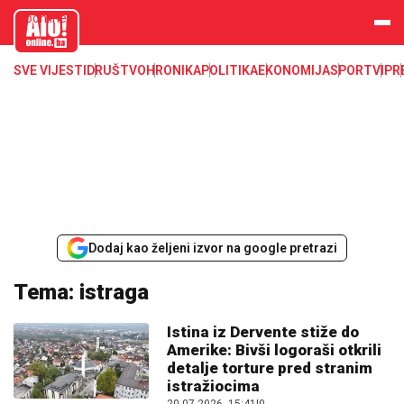
aloonline.b
a
SVE VIJESTI
DRUŠTVO
HRONIKA
POLITIKA
EKONOMIJA
SPORT
VIP
R
Dodaj kao željeni izvor na google pretrazi
Tema: istraga
Istina iz Dervente stiže do
Amerike: Bivši logoraši otkrili
detalje torture pred stranim
istražiocima