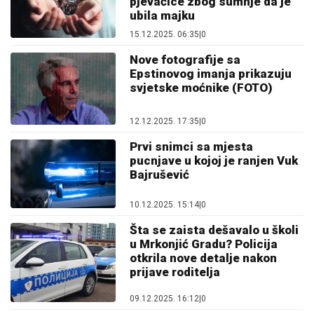
pjevačice zbog sumnje da je
ubila majku
15.12.2025. 06:35
|
0
Nove fotografije sa
Epstinovog imanja prikazuju
svjetske moćnike (FOTO)
12.12.2025. 17:35
|
0
Prvi snimci sa mjesta
pucnjave u kojoj je ranjen Vuk
Bajrušević
10.12.2025. 15:14
|
0
Šta se zaista dešavalo u školi
u Mrkonjić Gradu? Policija
otkrila nove detalje nakon
prijave roditelja
09.12.2025. 16:12
|
0