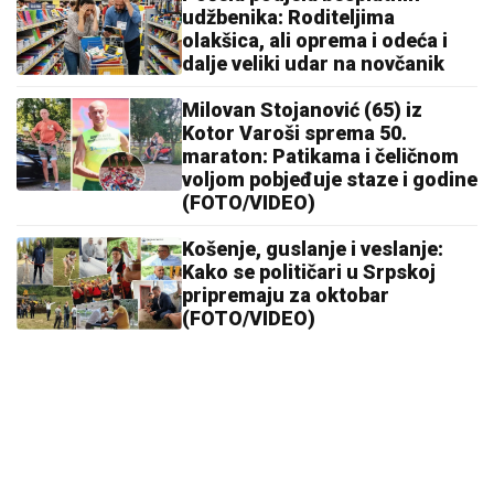
udžbenika: Roditeljima
olakšica, ali oprema i odeća i
dalje veliki udar na novčanik
Milovan Stojanović (65) iz
Kotor Varoši sprema 50.
maraton: Patikama i čeličnom
voljom pobjeđuje staze i godine
(FOTO/VIDEO)
Košenje, guslanje i veslanje:
Kako se političari u Srpskoj
pripremaju za oktobar
(FOTO/VIDEO)