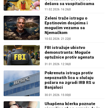
dešava sa vaspitačicama
11.02.2026. 16:26
|
0
Zeleni traže istragu o
Epstinovim dosjeima i
mogućim vezama sa
Njemačkom
10.02.2026. 21:22
|
0
FBI istražuje ubistvo
demonstranta: Moguće
optužnice protiv agenata
31.01.2026. 12:36
|
0
Pokrenuta istraga protiv
nepoznatih lica u slučaju
požara na zgradi IRB RS u
Banjaluci
30.01.2026. 15:00
|
0
Uhapšena kćerka poznate