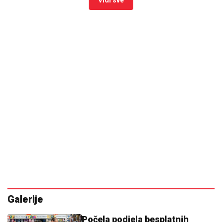
Galerije
Počela podjela besplatnih