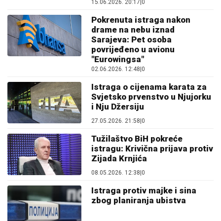
15.06.2026. 20:17
|
0
Pokrenuta istraga nakon
drame na nebu iznad
Sarajeva: Pet osoba
povrijeđeno u avionu
"Eurowingsa"
02.06.2026. 12:48
|
0
Istraga o cijenama karata za
Svjetsko prvenstvo u Njujorku
i Nju Džersiju
27.05.2026. 21:58
|
0
Tužilaštvo BiH pokreće
istragu: Krivična prijava protiv
Zijada Krnjića
08.05.2026. 12:38
|
0
Istraga protiv majke i sina
zbog planiranja ubistva