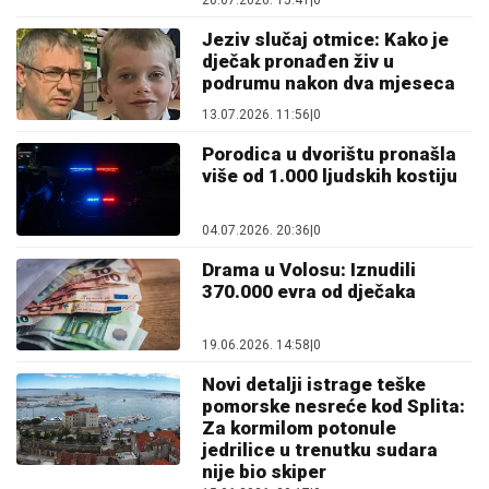
20.07.2026. 15:41
|
0
Jeziv slučaj otmice: Kako je
dječak pronađen živ u
podrumu nakon dva mjeseca
13.07.2026. 11:56
|
0
Porodica u dvorištu pronašla
više od 1.000 ljudskih kostiju
04.07.2026. 20:36
|
0
Drama u Volosu: Iznudili
370.000 evra od dječaka
19.06.2026. 14:58
|
0
Novi detalji istrage teške
pomorske nesreće kod Splita:
Za kormilom potonule
jedrilice u trenutku sudara
nije bio skiper