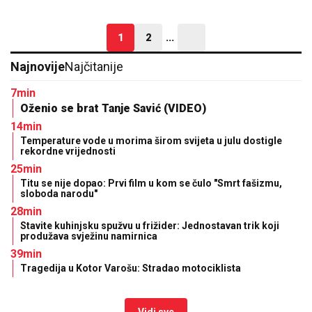
1
2
...
Najnovije
Najčitanije
7min
Oženio se brat Tanje Savić (VIDEO)
14min
Temperature vode u morima širom svijeta u julu dostigle
rekordne vrijednosti
25min
Titu se nije dopao: Prvi film u kom se čulo "Smrt fašizmu,
sloboda narodu"
28min
Stavite kuhinjsku spužvu u frižider: Jednostavan trik koji
produžava svježinu namirnica
39min
Tragedija u Kotor Varošu: Stradao motociklista
Vidi sve