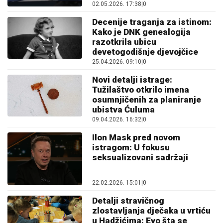
02.05.2026. 17:38
|
0
Decenije traganja za istinom:
Kako je DNK genealogija
razotkrila ubicu
devetogodišnje djevojčice
25.04.2026. 09:10
|
0
Novi detalji istrage:
Tužilaštvo otkrilo imena
osumnjičenih za planiranje
ubistva Ćuluma
09.04.2026. 16:32
|
0
Ilon Mask pred novom
istragom: U fokusu
seksualizovani sadržaji
22.02.2026. 15:01
|
0
Detalji stravičnog
zlostavljanja dječaka u vrtiću
u Hadžićima: Evo šta se