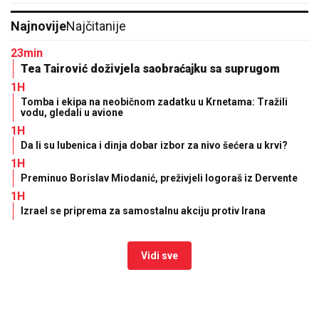
Najnovije
Najčitanije
23min
Tea Tairović doživjela saobraćajku sa suprugom
1H
Tomba i ekipa na neobičnom zadatku u Krnetama: Tražili
vodu, gledali u avione
1H
Da li su lubenica i dinja dobar izbor za nivo šećera u krvi?
1H
Preminuo Borislav Miodanić, preživjeli logoraš iz Dervente
1H
Izrael se priprema za samostalnu akciju protiv Irana
Vidi sve