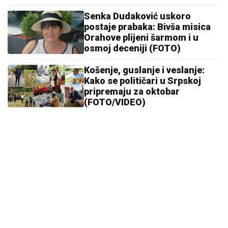
Senka Dudaković uskoro
postaje prabaka: Bivša misica
Orahove plijeni šarmom i u
osmoj deceniji (FOTO)
Košenje, guslanje i veslanje:
Kako se političari u Srpskoj
pripremaju za oktobar
(FOTO/VIDEO)