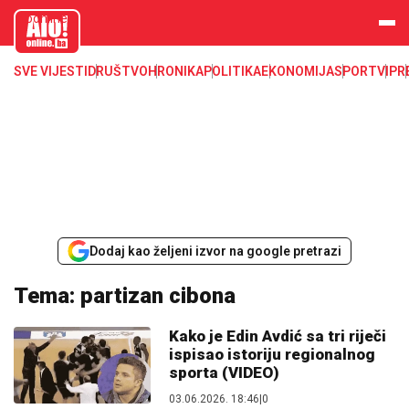
aloonline.b
a
SVE VIJESTI
DRUŠTVO
HRONIKA
POLITIKA
EKONOMIJA
SPORT
VIP
R
Dodaj kao željeni izvor na google pretrazi
Tema: partizan cibona
Kako je Edin Avdić sa tri riječi
ispisao istoriju regionalnog
sporta (VIDEO)
03.06.2026. 18:46
|
0