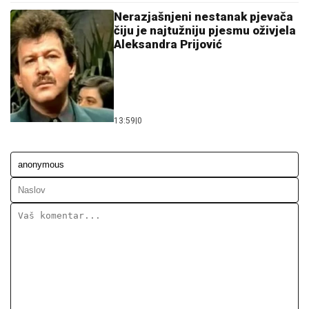
Nerazjašnjeni nestanak pjevača
čiju je najtužniju pjesmu oživjela
Aleksandra Prijović
13:59
|
0