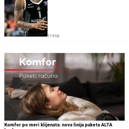
17:51
|
0
Komfor po meri klijenata: nova linija paketa ALTA