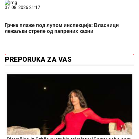
07. 08. 2026 21:17
Грчке плаже под лупом инспекције: Власници
лежаљки стрепе од папрених казни
PREPORUKA ZA VAS