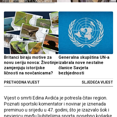
Foto: Printskrin/YT/AS/Canva
Britanci biraju motive za
Generalna skupština UN-a
novu seriju novca: Životinje
izabrala nove nestalne
zamjenjuju istorijske
članice Savjeta
ličnosti na novčanicama?
bezbjednosti
PRETHODNA VIJEST
SLJEDEĆA VIJEST
Vijest o smrti Edina Avdića je potresla čitav region.
Poznati sportski komentator i novinar je iznenada
preminuo u srijedu u 47. godini, što je izazvalo šok i
nevjericu među ljubiteljima sporta, posebno košarke,