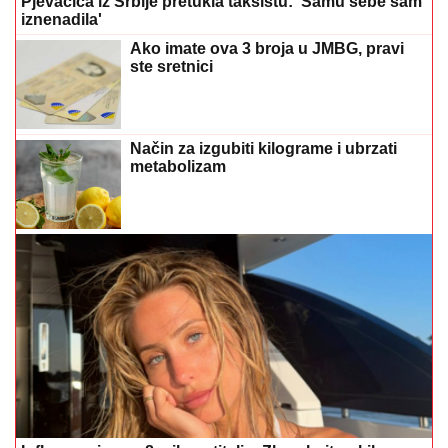
Pjevačica iz Srbije pretukla taksistu: 'Samu sebe sam
iznenadila'
Ako imate ova 3 broja u JMBG, pravi
ste sretnici
Način za izgubiti kilograme i ubrzati
metabolizam