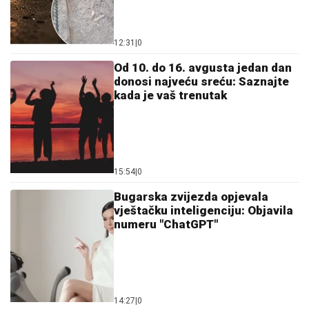
12:31
|
0
Od 10. do 16. avgusta jedan dan
donosi najveću sreću: Saznajte
kada je vaš trenutak
15:54
|
0
Bugarska zvijezda opjevala
vještačku inteligenciju: Objavila
numeru "ChatGPT"
14:27
|
0