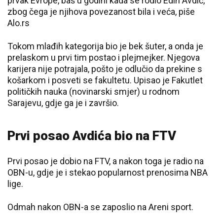
prvak Evrope, baš u godini kada se rodio Edin Avdić,
zbog čega je njihova povezanost bila i veća, piše
Alo.rs
Tokom mlađih kategorija bio je bek šuter, a onda je
prelaskom u prvi tim postao i plejmejker. Njegova
karijera nije potrajala, pošto je odlučio da prekine s
košarkom i posveti se fakultetu. Upisao je Fakutlet
političkih nauka (novinarski smjer) u rodnom
Sarajevu, gdje ga je i završio.
Prvi posao Avdića bio na FTV
Prvi posao je dobio na FTV, a nakon toga je radio na
OBN-u, gdje je i stekao popularnost prenosima NBA
lige.
Odmah nakon OBN-a se zaposlio na Areni sport.