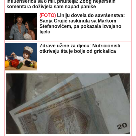
Influenserica sa 8 mil. pratitelja: Zbog hejterskih
komentara doživjela sam napad panike
(FOTO)
Liniju dovela do savršenstva:
Sanja Grujić raskinula sa Markom
Stefanovićem, pa pokazala izvajano
tijelo
Zdrave užine za djecu: Nutricionisti
otkrivaju šta je bolje od grickalica