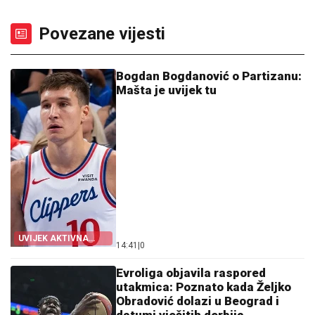
Povezane vijesti
Bogdan Bogdanović o Partizanu:
Mašta je uvijek tu
UVIJEK AKTIVNA
14:41
|
0
TEMA
Evroliga objavila raspored
utakmica: Poznato kada Željko
Obradović dolazi u Beograd i