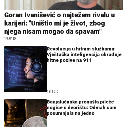
Goran Ivanišević o najtežem rivalu u
karijeri: "Uništio mi je život, zbog
njega nisam mogao da spavam"
19:01
|
0
Revolucija u hitnim službama:
Vještačka inteligencija obrađuje
hitne pozive na 911
18:15
|
0
Banjalučanka pronašla pileće
nogice u dvorištu: Odmah sam
posumnjala na jedno