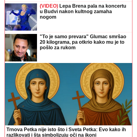
(VIDEO)
Lepa Brena pala na koncertu
u Budvi nakon kultnog zamaha
nogom
"To je samo prevara" Glumac smršao
20 kilograma, pa otkrio kako mu je to
pošlo za rukom
Trnova Petka nije isto što i Sveta Petka: Evo kako ih
razlikovati i šta simbolizuju oči na ikoni