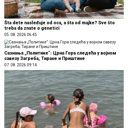
Šta dete nasleđuje od oca, a šta od majke? Sve što
treba da znate o genetici
05. 08. 2026 06:45
Сазнања „Политике”: Црна Гора следећа у војном
савезу Загреба, Тиране и Приштине
07. 08. 2026 09:14