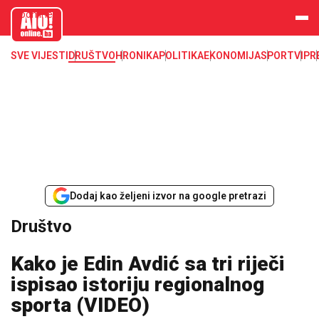
aloonline.b
a
SVE VIJESTI
DRUŠTVO
HRONIKA
POLITIKA
EKONOMIJA
SPORT
VIP
R
Dodaj kao željeni izvor na google pretrazi
Društvo
Kako je Edin Avdić sa tri riječi
ispisao istoriju regionalnog
sporta (VIDEO)