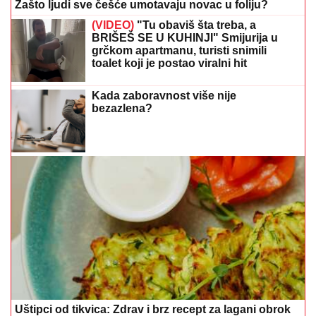
Zašto ljudi sve češće umotavaju novac u foliju?
(VIDEO)
"Tu obaviš šta treba, a
BRIŠEŠ SE U KUHINJI" Smijurija u
grčkom apartmanu, turisti snimili
toalet koji je postao viralni hit
Kada zaboravnost više nije
bezazlena?
Uštipci od tikvica: Zdrav i brz recept za lagani obrok