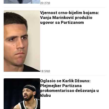
20:27
|
0
Vjernost crno-bijelim bojama:
Vanja Marinković produžio
ugovor sa Partizanom
18:59
|
0
Oglasio se Karlik Džouns:
Plejmejker Partizana
prokomentarisao dešavanja u
klubu