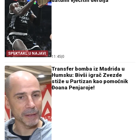
datumi vječitih derbija
SPEKTAKL U NAJAVI
11:45
|
0
Transfer bomba iz Madrida u
Humsku: Bivši igrač Zvezde
stiže u Partizan kao pomoćnik
Đoana Penjaroje!