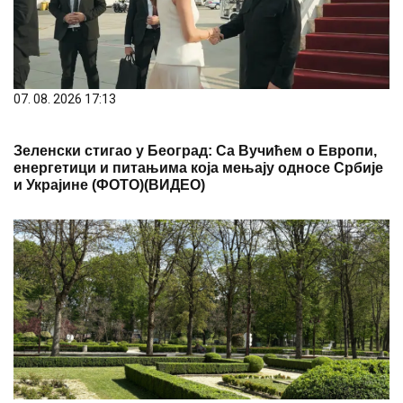
07. 08. 2026 17:13
Зеленски стигао у Београд: Са Вучићем о Европи,
енергетици и питањима која мењају односе Србије
и Украјине (ФОТО)(ВИДЕО)