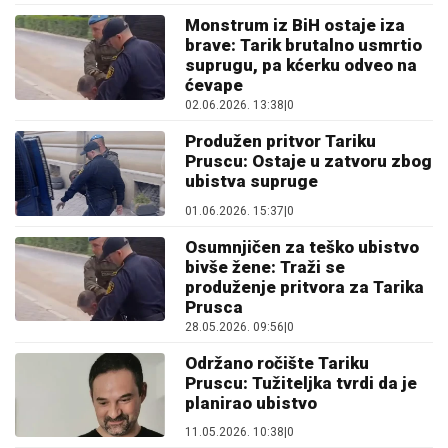
Monstrum iz BiH ostaje iza
brave: Tarik brutalno usmrtio
suprugu, pa kćerku odveo na
ćevape
02.06.2026. 13:38
|
0
Produžen pritvor Tariku
Pruscu: Ostaje u zatvoru zbog
ubistva supruge
01.06.2026. 15:37
|
0
Osumnjičen za teško ubistvo
bivše žene: Traži se
produženje pritvora za Tarika
Prusca
28.05.2026. 09:56
|
0
Održano ročište Tariku
Pruscu: Tužiteljka tvrdi da je
planirao ubistvo
11.05.2026. 10:38
|
0