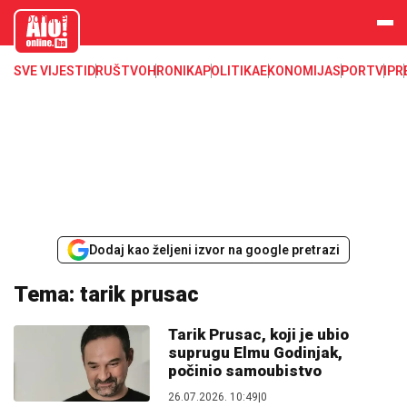
aloonline.b
a
SVE VIJESTI
DRUŠTVO
HRONIKA
POLITIKA
EKONOMIJA
SPORT
VIP
R
Dodaj kao željeni izvor na google pretrazi
Tema: tarik prusac
Tarik Prusac, koji je ubio
suprugu Elmu Godinjak,
počinio samoubistvo
26.07.2026. 10:49
|
0