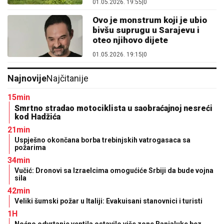
01.05.2026. 19:55
|
0
Ovo je monstrum koji je ubio
bivšu suprugu u Sarajevu i
oteo njihovo dijete
01.05.2026. 19:15
|
0
Najnovije
Najčitanije
15min
Smrtno stradao motociklista u saobraćajnoj nesreći
kod Hadžića
21min
Uspješno okončana borba trebinjskih vatrogasaca sa
požarima
34min
Vučić: Dronovi sa Izraelcima omogućiće Srbiji da bude vojna
sila
42min
Veliki šumski požar u Italiji: Evakuisani stanovnici i turisti
1H