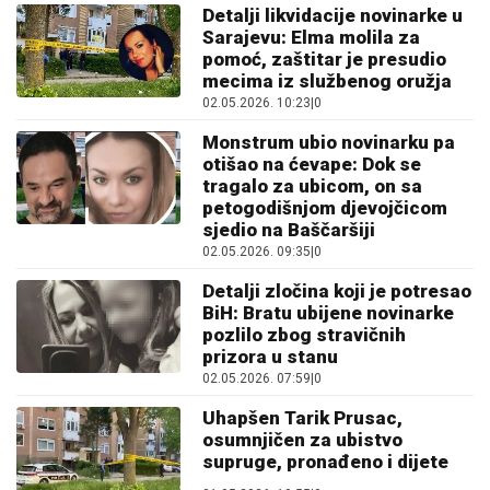
Detalji likvidacije novinarke u
Sarajevu: Elma molila za
pomoć, zaštitar je presudio
mecima iz službenog oružja
02.05.2026. 10:23
|
0
Monstrum ubio novinarku pa
otišao na ćevape: Dok se
tragalo za ubicom, on sa
petogodišnjom djevojčicom
sjedio na Baščaršiji
02.05.2026. 09:35
|
0
Detalji zločina koji je potresao
BiH: Bratu ubijene novinarke
pozlilo zbog stravičnih
prizora u stanu
02.05.2026. 07:59
|
0
Uhapšen Tarik Prusac,
osumnjičen za ubistvo
supruge, pronađeno i dijete