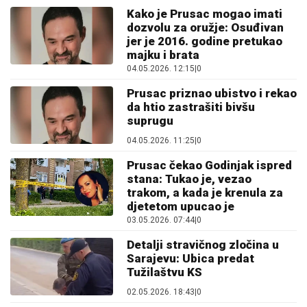
Kako je Prusac mogao imati
dozvolu za oružje: Osuđivan
jer je 2016. godine pretukao
majku i brata
04.05.2026. 12:15
|
0
Prusac priznao ubistvo i rekao
da htio zastrašiti bivšu
suprugu
04.05.2026. 11:25
|
0
Prusac čekao Godinjak ispred
stana: Tukao je, vezao
trakom, a kada je krenula za
d‌jetetom upucao je
03.05.2026. 07:44
|
0
Detalji stravičnog zločina u
Sarajevu: Ubica predat
Tužilaštvu KS
02.05.2026. 18:43
|
0