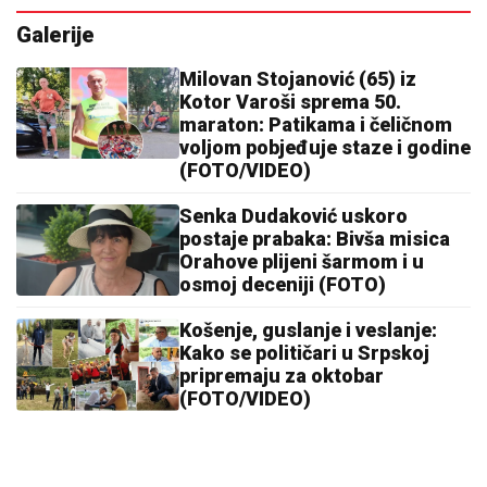
Galerije
Milovan Stojanović (65) iz
Kotor Varoši sprema 50.
maraton: Patikama i čeličnom
voljom pobjeđuje staze i godine
(FOTO/VIDEO)
Senka Dudaković uskoro
postaje prabaka: Bivša misica
Orahove plijeni šarmom i u
osmoj deceniji (FOTO)
Košenje, guslanje i veslanje:
Kako se političari u Srpskoj
pripremaju za oktobar
(FOTO/VIDEO)