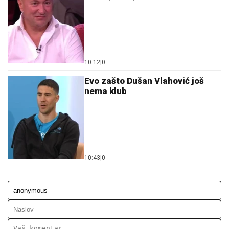
10:12
|
0
Evo zašto Dušan Vlahović još
nema klub
10:43
|
0