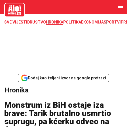
aloonline.b
a
SVE VIJESTI
DRUŠTVO
HRONIKA
POLITIKA
EKONOMIJA
SPORT
VIP
R
Dodaj kao željeni izvor na google pretrazi
Hronika
Monstrum iz BiH ostaje iza
brave: Tarik brutalno usmrtio
suprugu, pa kćerku odveo na