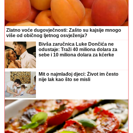
Zlatno voće dugovječnosti: Zašto su kajsije mnogo
više od običnog ljetnog osvježenja?
Bivša zaručnica Luke Dončića ne
odustaje: Traži 40 miliona dolara za
sebe i 10 miliona dolara za kćerke
Mit o najmlađoj djeci: Život im često
nije lak kao što se misli