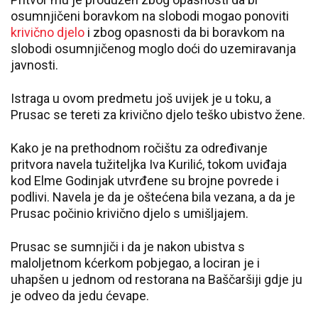
osumnjičeni boravkom na slobodi mogao ponoviti
krivično djelo
i zbog opasnosti da bi boravkom na
slobodi osumnjičenog moglo doći do uzemiravanja
javnosti.
Istraga u ovom predmetu još uvijek je u toku, a
Prusac se tereti za krivično djelo teško ubistvo žene.
Kako je na prethodnom ročištu za određivanje
pritvora navela tužiteljka Iva Kurilić, tokom uviđaja
kod Elme Godinjak utvrđene su brojne povrede i
podlivi. Navela je da je oštećena bila vezana, a da je
Prusac počinio krivično djelo s umišljajem.
Prusac se sumnjiči i da je nakon ubistva s
maloljetnom kćerkom pobjegao, a lociran je i
uhapšen u jednom od restorana na Baščaršiji gdje ju
je odveo da jedu ćevape.