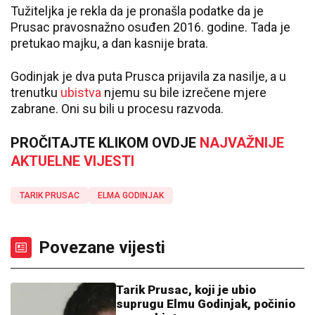
Tužiteljka je rekla da je pronašla podatke da je
Prusac pravosnažno osuđen 2016. godine. Tada je
pretukao majku, a dan kasnije brata.
Godinjak je dva puta Prusca prijavila za nasilje, a u
trenutku
ubistva
njemu su bile izrečene mjere
zabrane. Oni su bili u procesu razvoda.
PROČITAJTE KLIKOM OVDJE
NAJVAŽNIJE
AKTUELNE VIJESTI
TARIK PRUSAC
ELMA GODINJAK
Povezane vijesti
Tarik Prusac, koji je ubio
suprugu Elmu Godinjak, počinio