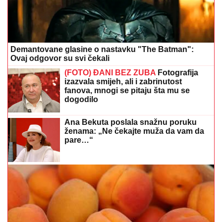
Demantovane glasine o nastavku "The Batman":
Ovaj odgovor su svi čekali
(FOTO) ĐANI BEZ ZUBA
Fotografija
izazvala smijeh, ali i zabrinutost
fanova, mnogi se pitaju šta mu se
dogodilo
Ana Bekuta poslala snažnu poruku
ženama: „Ne čekajte muža da vam da
pare…“