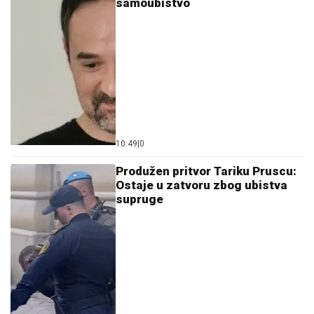
samoubistvo
10:49
|
0
Produžen pritvor Tariku Pruscu:
Ostaje u zatvoru zbog ubistva
supruge