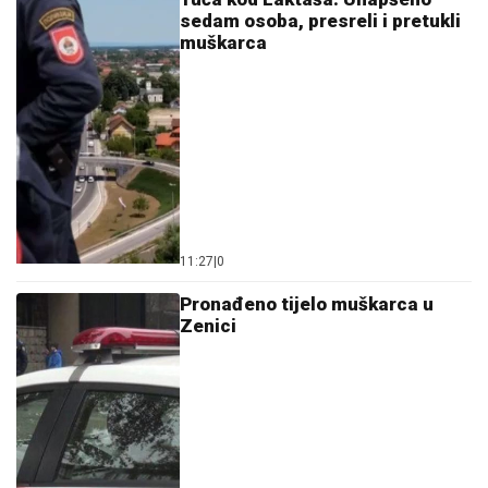
sedam osoba, presreli i pretukli
muškarca
11:27
|
0
Pronađeno tijelo muškarca u
Zenici