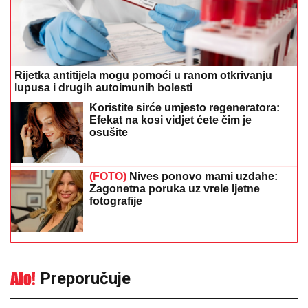
Rijetka antitijela mogu pomoći u ranom otkrivanju
lupusa i drugih autoimunih bolesti
Koristite sirće umjesto regeneratora:
Efekat na kosi vidjet ćete čim je
osušite
(FOTO)
Nives ponovo mami uzdahe:
Zagonetna poruka uz vrele ljetne
fotografije
Preporučuje