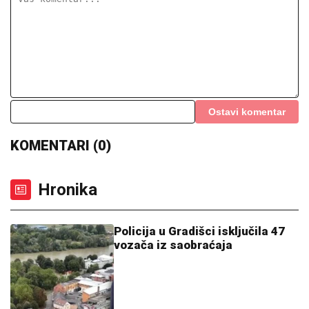
Ostavi komentar
KOMENTARI (0)
Hronika
Policija u Gradišci isključila 47
vozača iz saobraćaja