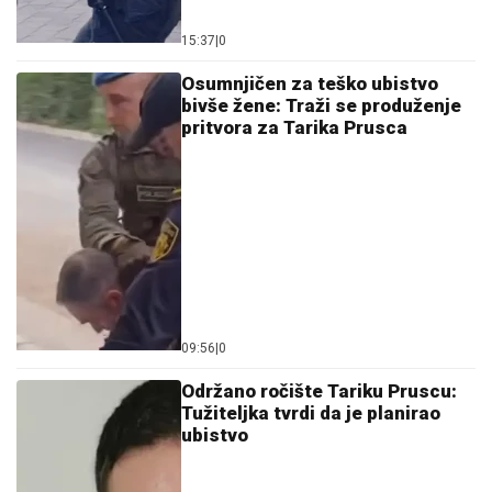
15:37
|
0
Osumnjičen za teško ubistvo
bivše žene: Traži se produženje
pritvora za Tarika Prusca
09:56
|
0
Održano ročište Tariku Pruscu:
Tužiteljka tvrdi da je planirao
ubistvo