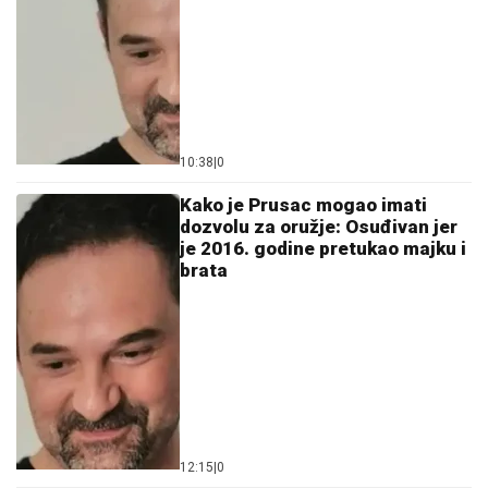
10:38
|
0
Kako je Prusac mogao imati
dozvolu za oružje: Osuđivan jer
je 2016. godine pretukao majku i
brata
12:15
|
0