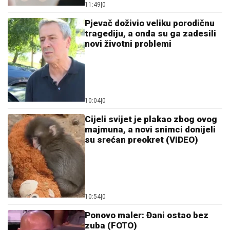
11:49
|
0
Pjevač doživio veliku porodičnu
tragediju, a onda su ga zadesili
novi životni problemi
10:04
|
0
Cijeli svijet je plakao zbog ovog
majmuna, a novi snimci donijeli
su srećan preokret (VIDEO)
10:54
|
0
Ponovo maler: Đani ostao bez
zuba (FOTO)