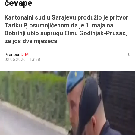
ćevape
Kantonalni sud u Sarajevu produžio je pritvor
Tariku P, osumnjičenom da je 1. maja na
Dobrinji ubio suprugu Elmu Godinjak-Prusac,
za još dva mjeseca.
Prenosi:
D. M.
0
02.06.2026.
13:38