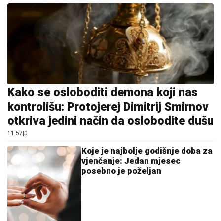
Kako se osloboditi demona koji nas
kontrolišu: Protojerej Dimitrij Smirnov
otkriva jedini način da oslobodite dušu
11:57
|
0
Koje je najbolje godišnje doba za
vjenčanje: Jedan mjesec
posebno je poželjan