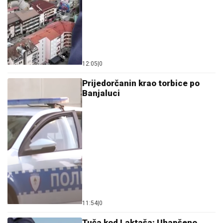
12:05
|
0
Prijedorčanin krao torbice po
Banjaluci
11:54
|
0
Tuča kod Laktaša: Uhapšeno