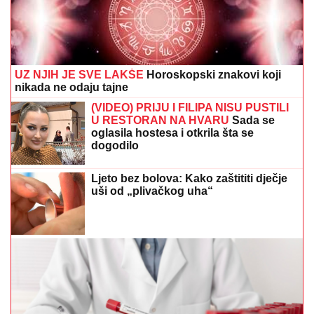
UZ NJIH JE SVE LAKŠE
Horoskopski znakovi koji
nikada ne odaju tajne
(VIDEO) PRIJU I FILIPA NISU PUSTILI
U RESTORAN NA HVARU
Sada se
oglasila hostesa i otkrila šta se
dogodilo
Ljeto bez bolova: Kako zaštititi dječje
uši od „plivačkog uha“