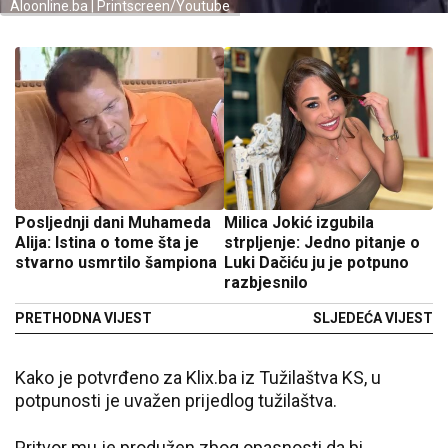
Aloonline.ba | Printscreen/Youtube
Posljednji dani Muhameda
Milica Jokić izgubila
Alija: Istina o tome šta je
strpljenje: Jedno pitanje o
stvarno usmrtilo šampiona
Luki Dačiću ju je potpuno
razbjesnilo
PRETHODNA VIJEST
SLJEDEĆA VIJEST
Kako je potvrđeno za Klix.ba iz Tužilaštva KS, u
potpunosti je uvažen prijedlog tužilaštva.
Pritvor mu je produžen zbog opasnosti da bi