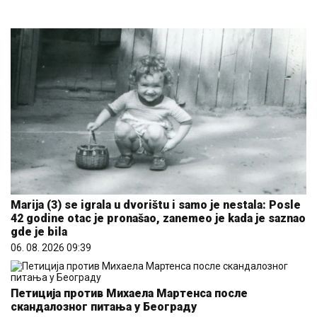
Marija (3) se igrala u dvorištu i samo je nestala: Posle
42 godine otac je pronašao, zanemeo je kada je saznao
gde je bila
06. 08. 2026 09:39
Петиција против Михаела Мартенса после
скандалозног питања у Београду